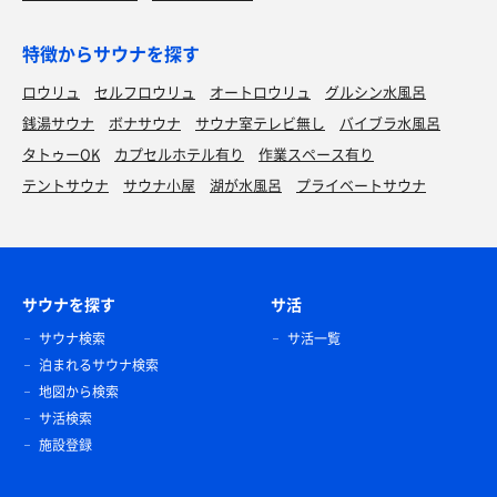
特徴からサウナを探す
ロウリュ
セルフロウリュ
オートロウリュ
グルシン水風呂
銭湯サウナ
ボナサウナ
サウナ室テレビ無し
バイブラ水風呂
タトゥーOK
カプセルホテル有り
作業スペース有り
テントサウナ
サウナ小屋
湖が水風呂
プライベートサウナ
サウナを探す
サ活
サウナ検索
サ活一覧
泊まれるサウナ検索
地図から検索
サ活検索
施設登録