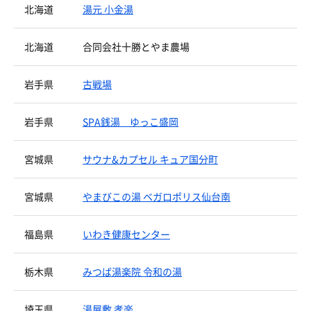
北海道
湯元 小金湯
北海道
合同会社十勝とやま農場
岩手県
古戦場
岩手県
SPA銭湯 ゆっこ盛岡
宮城県
サウナ&カプセル キュア国分町
宮城県
やまびこの湯 ベガロポリス仙台南
福島県
いわき健康センター
栃木県
みつば湯楽院 令和の湯
埼玉県
湯屋敷 孝楽