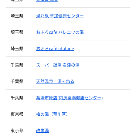
埼玉県
湯乃泉 草加健康センター
埼玉県
おふろcafe ハレニワの湯
埼玉県
おふろcafé utatane
千葉県
スーパー銭湯 君津の湯
千葉県
天然温泉 湯～ねる
千葉県
薬湯市原店(内房薬湯健康センター)
東京都
梅の湯（荒川区）
東京都
改栄湯