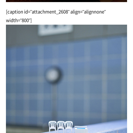
[caption id="attachment_2608" align="alignnone"
width="800"]