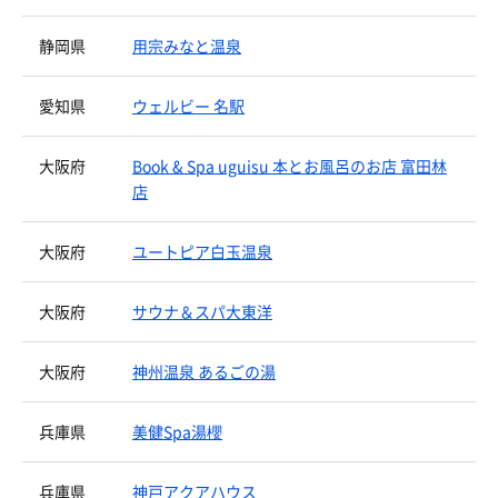
静岡県
用宗みなと温泉
愛知県
ウェルビー 名駅
大阪府
Book & Spa uguisu 本とお風呂のお店 富田林
店
大阪府
ユートピア白玉温泉
大阪府
サウナ＆スパ大東洋
大阪府
神州温泉 あるごの湯
兵庫県
美健Spa湯櫻
兵庫県
神戸アクアハウス