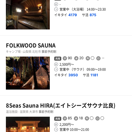
-
営業中 （大浴場） 14:00〜23:30
イキタイ
サ活
4179
875
FOLKWOOD SAUNA
キャンプ場 - 山梨県 北杜市
事前予約制
90
20
共用
2,500円〜
営業中 （サウナ） 09:00〜19:00
イキタイ
サ活
3950
1181
8Seas Sauna HIRA(エイトシーズサウナ比良)
温浴施設 - 滋賀県 大津市
事前予約制
85
18
共用
2,200円〜
営業中 10:00〜21:00