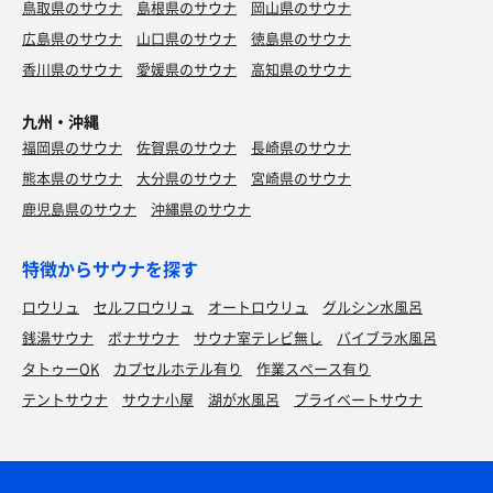
鳥取県のサウナ
島根県のサウナ
岡山県のサウナ
広島県のサウナ
山口県のサウナ
徳島県のサウナ
香川県のサウナ
愛媛県のサウナ
高知県のサウナ
九州・沖縄
福岡県のサウナ
佐賀県のサウナ
長崎県のサウナ
熊本県のサウナ
大分県のサウナ
宮崎県のサウナ
鹿児島県のサウナ
沖縄県のサウナ
特徴からサウナを探す
ロウリュ
セルフロウリュ
オートロウリュ
グルシン水風呂
銭湯サウナ
ボナサウナ
サウナ室テレビ無し
バイブラ水風呂
タトゥーOK
カプセルホテル有り
作業スペース有り
テントサウナ
サウナ小屋
湖が水風呂
プライベートサウナ