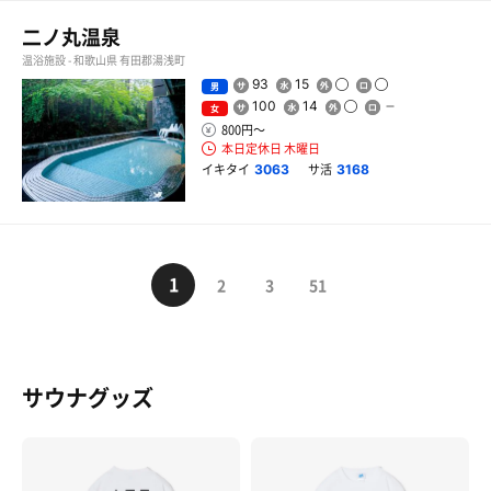
二ノ丸温泉
温浴施設 - 和歌山県 有田郡湯浅町
93
15
男
100
14
女
800円〜
本日定休日 木曜日
イキタイ
サ活
3063
3168
1
2
3
51
サウナグッズ