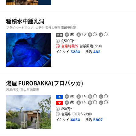
稲積水中鍾乳洞
プライベートサウナ - 大分県 豊後大野市
事前予約制
80
16
共用
6,500円〜
営業時間外
営業開始 09:30
イキタイ
サ活
5280
482
湯屋 FUROBAKKA(フロバッカ)
温浴施設 - 富山県 黒部市
90
14
男
90
14
女
850円〜
営業中 10:00〜23:00
イキタイ
サ活
4650
5807