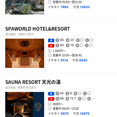
営業中 09:00〜翌01:00
イキタイ
サ活
7992
13832
SPAWORLD HOTEL&RESORT
温浴施設 - 大阪府 大阪市
80
20
男
80
16
女
1,500円〜
営業中 10:00〜翌08:45
イキタイ
サ活
6114
6042
SAUNA RESORT 天光の湯
温浴施設 - 岐阜県 多治見市
85
6
男
88
15.7
女
900円〜
営業中 08:00〜23:00
イキタイ
サ活
5675
14475