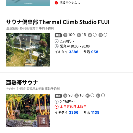
常設サウナなし
サウナ倶楽部 Thermal Climb Studio FUJI
温浴施設 - 静岡県 裾野市
事前予約制
100
15
共用
2,980円〜
営業中 10:00〜20:00
イキタイ
サ活
3386
958
亜熱帯サウナ
その他 - 沖縄県 国頭郡本部町
事前予約制
98
18
共用
2,970円〜
本日定休日 木曜日
イキタイ
サ活
3356
1138