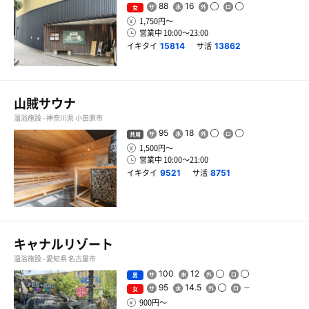
88
16
女
1,750円〜
営業中 10:00〜23:00
イキタイ
サ活
15814
13862
山賊サウナ
温浴施設 - 神奈川県 小田原市
95
18
共用
1,500円〜
営業中 10:00〜21:00
イキタイ
サ活
9521
8751
キャナルリゾート
温浴施設 - 愛知県 名古屋市
100
12
男
95
14.5
女
900円〜