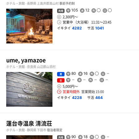
ホテル・旅館 - 長野県 上高井郡高山村
事前予約制
105
12
共用
2,300円〜
営業中 （大浴場） 11:31〜23:45
イキタイ
サ活
4282
1041
ume, yamazoe
ホテル・旅館 - 奈良県 山辺郡山添村
80
16
男
女
5,000円〜
営業時間外
営業開始 15:00
イキタイ
サ活
4228
464
蓮台寺温泉 清流荘
ホテル・旅館 - 静岡県 下田市
宿泊者限定
90
18
共用