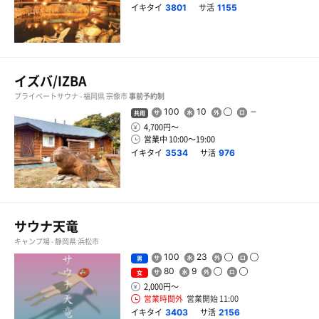
イキタイ
サ活
3801
1155
イズバ/IZBA
プライベートサウナ - 福岡県 宗像市
事前予約制
100
10
共用
4,700円〜
営業中 10:00〜19:00
イキタイ
サ活
3534
976
サウナ天竜
キャンプ場 - 静岡県 浜松市
100
23
男
80
9
女
2,000円〜
営業時間外
営業開始 11:00
イキタイ
サ活
3403
2156