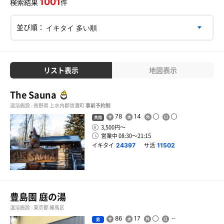
1001
検索結果
件
並び順：
リスト表示
地図表示
The Sauna
温浴施設 - 長野県 上水内郡信濃町
事前予約制
78
14
共用
3,500円〜
営業中 08:30〜21:15
イキタイ
サ活
24397
11502
豊島園 庭の湯
温浴施設 - 東京都 練馬区
86
17
男