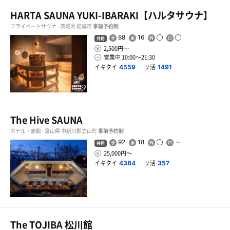
HARTA SAUNA YUKI-IBARAKI【ハルタサウナ】
プライベートサウナ - 茨城県 結城市
事前予約制
88
16
共用
2,500円〜
営業中 10:00〜21:30
イキタイ
サ活
4559
1491
The Hive SAUNA
ホテル・旅館 - 富山県 中新川郡立山町
事前予約制
92
18
共用
25,000円〜
イキタイ
サ活
4384
357
The TOJIBA 松川館