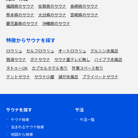
福岡県のサウナ
佐賀県のサウナ
長崎県のサウナ
熊本県のサウナ
大分県のサウナ
宮崎県のサウナ
鹿児島県のサウナ
沖縄県のサウナ
特徴からサウナを探す
ロウリュ
セルフロウリュ
オートロウリュ
グルシン水風呂
銭湯サウナ
ボナサウナ
サウナ室テレビ無し
バイブラ水風呂
タトゥーOK
カプセルホテル有り
作業スペース有り
テントサウナ
サウナ小屋
湖が水風呂
プライベートサウナ
サウナを探す
サ活
サウナ検索
サ活一覧
泊まれるサウナ検索
地図から検索