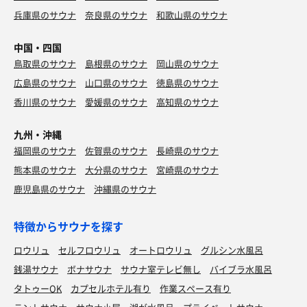
兵庫県のサウナ
奈良県のサウナ
和歌山県のサウナ
中国・四国
鳥取県のサウナ
島根県のサウナ
岡山県のサウナ
広島県のサウナ
山口県のサウナ
徳島県のサウナ
香川県のサウナ
愛媛県のサウナ
高知県のサウナ
九州・沖縄
福岡県のサウナ
佐賀県のサウナ
長崎県のサウナ
熊本県のサウナ
大分県のサウナ
宮崎県のサウナ
鹿児島県のサウナ
沖縄県のサウナ
特徴からサウナを探す
ロウリュ
セルフロウリュ
オートロウリュ
グルシン水風呂
銭湯サウナ
ボナサウナ
サウナ室テレビ無し
バイブラ水風呂
タトゥーOK
カプセルホテル有り
作業スペース有り