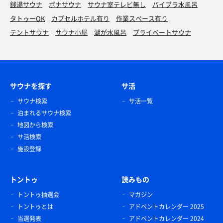
銭湯サウナ
ボナサウナ
サウナ室テレビ無し
バイブラ水風呂
タトゥーOK
カプセルホテル有り
作業スペース有り
テントサウナ
サウナ小屋
湖が水風呂
プライベートサウナ
サウナを探す
サ活
サウナ検索
サ活一覧
泊まれるサウナ検索
地図から検索
サ活検索
施設登録
トントゥ
読みもの
トントゥ抽選会
マガジン
トントゥとは
アドベントカレンダー 2025
当選発表
アドベントカレンダー 2024