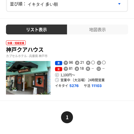
並び順：
リスト表示
地図表示
休業・短縮営業
神戸クアハウス
カプセルホテル - 兵庫県 神戸市
96
21
男
81
18
女
1,100円〜
営業中 （大浴場） 24時間営業
イキタイ
サ活
5276
11103
1