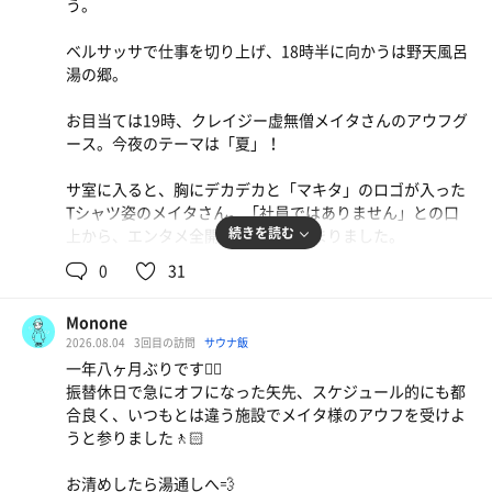
う。
ベルサッサで仕事を切り上げ、18時半に向かうは野天風呂
湯の郷。
お目当ては19時、クレイジー虚無僧メイタさんのアウフグ
ース。今夜のテーマは「夏」！
サ室に入ると、胸にデカデカと「マキタ」のロゴが入った
Tシャツ姿のメイタさん。「社員ではありません」との口
続きを読む
上から、エンタメ全開の夏祭りが始まりました。
0
31
まずはMrs. GREEN APPLEの曲に乗せ、マキタの高圧洗浄
機を噴射！バケツ一杯分のアロマ水が心地よい霧となって
Monone
サ室を包みます。時間が経つにつれ湿度が上がり、極上の
2026.08.04
3回目の訪問
サウナ飯
熱波となって降り注ぐ快感。
一年八ヶ月ぶりです🙇‍♂️
振替休日で急にオフになった矢先、スケジュール的にも都
2曲目はキューゲルをドカンと投入。水バシャバシャでテ
合良く、いつもとは違う施設でメイタ様のアウフを受けよ
ンションは最高潮です。手拍子で一体化するサ室の中、メ
うと参りました🚶🏻
イタさんはブロワーを手に暴走族顔負けの空ぶかしコー
ル！「ブォン、ブォブォン！」と響く重低音と強烈な風
お清めしたら湯通しへ💨
に、サウナーたちのボルテージも限界突破です。