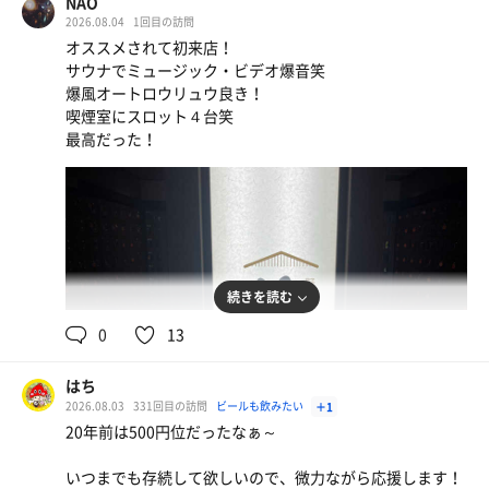
NAO
2026.08.04
1回目の訪問
オススメされて初来店！
サウナでミュージック・ビデオ爆音笑
爆風オートロウリュウ良き！
喫煙室にスロット４台笑
最高だった！
続きを読む
0
13
はち
2026.08.03
331回目の訪問
ビールも飲みたい
＋1
豚キムチ炒め定食
20年前は500円位だったなぁ～
論露に不二ブラック
揚げ物よりかは早めに食せそうだなと思えて🐷
醤油が濃い
いつまでも存続して欲しいので、微力ながら応援します！