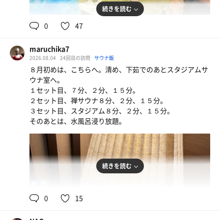
あらば推し活タオルを掲げてましたが、タオル自体が次第
続きを読む
に熱さを伴っていって🥵
こちらもどうにか二段目端っこにて耐え抜きました😓
0
47
シャワーや掛水をしてから水風呂へ⤵️
maruchika7
備長炭濾過＆『氷的クール』のコンボ、シンプルながらも
2026.08.04
24回目の訪問
サウナ飯
キーンとした冷たさが薄水色な風呂の中で感じられ🥶
８月初めは、こちらへ。清め、下茹でのあとスタジアムサ
ウナ室へ。
浴室内、露天側にある椅子や寝転びスペースにて休憩🧎🏻
１セット目、７分、２分、１５分。
クールスイングに来られたメイタ様に感謝述べつつ、それ
２セット目、禅サウナ８分、２分、１５分。
なりに有意義な休みを済ませたなと、そこそこ涼しい夜風
３セット目、スタジアム８分、２分、１５分。
イオンウォーター
が吹く中、施設を後にするのでした👜
そのあとは、水風呂浸り放題。
続きを読む
95℃,95℃
15℃
男
0
15