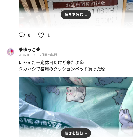
続きを読む
90℃
15℃
女
0
1
アサヒスーパードライ
🍓ゆっこ🍓
道の駅手作りおにぎりが旦那のブーム
2026.08.03
87回目の訪問
にゃんだー定休日だけど来たよ👍
ネギチャーシュー麺（中盛硬め濃いめ）
タカハシで猫用のクッションベッド買った🐱
リニューアルオープン
続きを読む