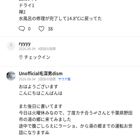
熱気の中、シンガーソング熱波師・白樺タケルさんの演目
ドライ1
がスタートした。
禅2
水風呂の修理が完了して14.8℃に戻ってた
自身の楽曲に乗せて繰り出される風は、とにかく優雅で美
0
38
しい。
1曲目から高速・背面のスーパーエイトを鮮やかに連発。
ryyyy
2曲目では華麗な投げ技とダブルのスーパーエイトで魅
2026.08.04
4回目の訪問
せ、
チェックイン
3曲目にはパラシュート、エンジェルからの……強烈なラ
ンバージャック！
Unofficial毛深男dism
2026.08.04
2回目の訪問
サウナ飯
心地よい歌声とアクロバティックな技のギャップに魅了さ
おはようございます
れ、気づけば体感温度は最高潮。まさに「エレガント」と
こんにちはこんばんは
いう言葉がぴったりの熱波を全身で浴び尽くした。
また後日に書いてます
火照った体を16度の水風呂で冷やし、夜風が抜ける外気浴
今日は火曜休みなので、丁度カチ合う🦐さんと千葉県野田
エリアへ。
市の湯の郷に来てみました
途中で腹ごしらえにラーショ、から湯の郷までの運転お世
ディープなととのいが訪れ、頭の中にはタケルさんの曲が
話になります🙇
心地よくリフレインしていた。