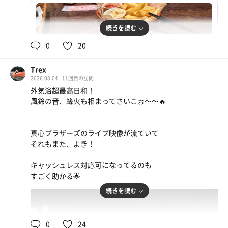
水
太陽のように上がるボルテージに空ぶかしで唸る大口径ブ
ロワー発射！
身を屈めてピークを過ぎたな、と察知したところで最上段
続きを読む
に移動。終了して水風呂へin
0
20
備長炭風呂に清涼剤配合のアタック感強めな水風呂で癒さ
れたところで一旦休憩
口上でもあったようにサウナ系ドリンクオーダーするとか
Trex
2026.08.04
11回目の訪問
き氷サービスのキャンペーン実施中なのでリボスパオーダ
外気浴超最高日和！
ー
風鈴の音、篝火も相まってさいこぉ〜〜🔥
熱波終わりでわざわざ来てくれたメイタさんと談笑。メイ
タさんが席離れた後も暫し談笑中15分前くらいに男湯に戻
り21時回参加へ
真心ブラザーズのライブ映像が流ていて
それもまた、よき！
2nd/21時回
レギュラーバーグディッシュ
まずは満遍なく散水。下地作り
お腹が空いていたのでハンバーグをMサイズにしまし
キャッシュレス対応可になってるのも
そこからは湘南乃風の睡蓮花のサビの歌詞通り、タオルブ
た。ご飯を少し手伝ってもらい、何とか完食しまし
すごく助かる🌟
ンブン回すお祭り騒ぎ。
た。
勝手に撹拌されそこかしこに漂う熱を帯びた蒸気
続きを読む
そしてそれを大口径ブロワーで刺してくる！
ラムネ
スタン促され、ブロワー集中攻撃を耐えきって満を持して
14.6℃
女
水風呂へin！
0
24