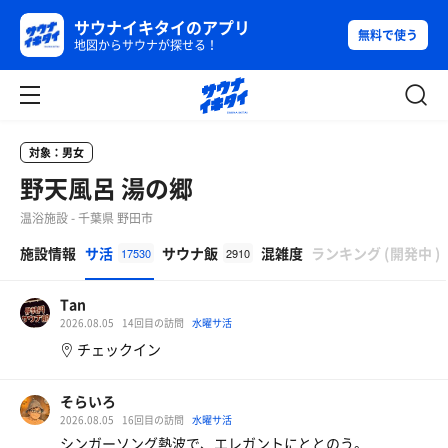
サウナイキタイのアプリ
無料で使う
地図からサウナが探せる！
対象：男女
野天風呂 湯の郷
温浴施設 - 千葉県 野田市
β
施設情報
サ活
サウナ飯
混雑度
ランキング
(
開発中
)
17530
2910
Tan
2026.08.05
14回目の訪問
水曜サ活
チェックイン
そらいろ
2026.08.05
16回目の訪問
水曜サ活
シンガーソング熱波で、エレガントにととのう。