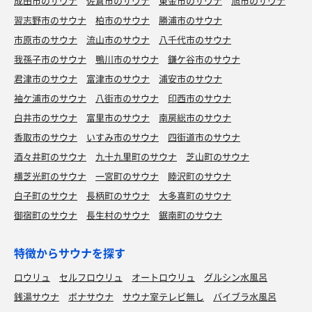
成田市のサウナ
佐倉市のサウナ
東金市のサウナ
旭市のサウナ
習志野市のサウナ
柏市のサウナ
勝浦市のサウナ
市原市のサウナ
流山市のサウナ
八千代市のサウナ
我孫子市のサウナ
鴨川市のサウナ
鎌ケ谷市のサウナ
君津市のサウナ
富津市のサウナ
浦安市のサウナ
袖ケ浦市のサウナ
八街市のサウナ
印西市のサウナ
白井市のサウナ
富里市のサウナ
南房総市のサウナ
香取市のサウナ
いすみ市のサウナ
四街道市のサウナ
酒々井町のサウナ
九十九里町のサウナ
芝山町のサウナ
横芝光町のサウナ
一宮町のサウナ
睦沢町のサウナ
白子町のサウナ
長柄町のサウナ
大多喜町のサウナ
御宿町のサウナ
長生村のサウナ
鋸南町のサウナ
特徴からサウナを探す
ロウリュ
セルフロウリュ
オートロウリュ
グルシン水風呂
銭湯サウナ
ボナサウナ
サウナ室テレビ無し
バイブラ水風呂