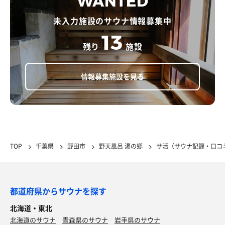
WANTED
未入力施設のサウナ情報募集中
13
残り
施設
情報募集施設を見る
TOP
千葉県
野田市
野天風呂 湯の郷
サ活（サウナ記録・口コ
都道府県からサウナを探す
北海道・東北
北海道のサウナ
青森県のサウナ
岩手県のサウナ