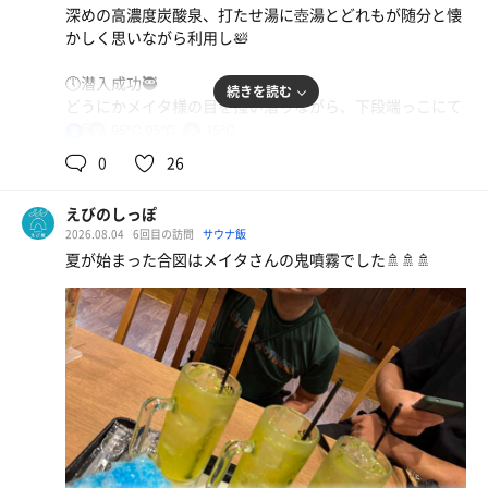
コテ野菜ラーメン
深めの高濃度炭酸泉、打たせ湯に壺湯とどれもが随分と懐
チャーシューまぶしを添えて 塩分補給に最適。トロ追
かしく思いながら利用し🛀
仕上げは、キューゲルが溶けた氷水を一気にサウナストー
加に野菜も添えて栄誉バランスは多分よい。
ンへ。灼熱熱波が室内を駆け巡り、全員で歓喜の悲鳴を上
🕔潜入成功🥷
げながら完走しました。
水
続きを読む
どうにかメイタ様の目を掻い潜りながら、下段端っこにて
🧎🏻
95℃,95℃
15℃
サ室を出たら、14度のキンキン水風呂へ直行。
男
リボスパ
口上開始直後に気付かれたので、唯一私だけ持ち込んだ推
0
26
し活タオル広げて返事をし🟩
そして外気浴。ととのいチェアで天を仰いでいると、優し
始めはドラゴンブラッドたるお香を炊いて、微睡む香りを
くそよぐ風……見上げると、メイタさんがブロワーを絶妙
えびのしっぽ
室内に広げていき☁
な弱風にしてクールスイングをしてくれていました。
2026.08.04
6回目の訪問
サウナ飯
続け様にケロ、聞きそびれたけど薬草系アロマ、そしてホ
夏が始まった合図はメイタさんの鬼噴霧でした🚿🚿🚿
ーリーフのアロマをロウリュし、団扇で次々と扇がれてい
さっきまで暴走族コールを決めていたブロワーが、今はこ
き🍃
んなにも愛おしい。
🕖真夜中の太陽
涼しい夜風とメイタさんの「やさしいブロワー風」に包ま
サウナ室前にかがり火がつき、懐かしきムードが出てきて
れながら、今夜も完璧にクレイジーにととのいました。湯
🔥
の郷の夏、最高です！
まずはレモングラスとほうじ茶の噴霧から🚿
バケツ一つ空にするほど大量に吹き回し、その上で幾度と
なくロウリュ＆ブロワーによる熱風を繰り出していき🌪
皆が『いけない太陽』の曲に合わせて拍手する中、私は隙