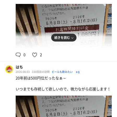
水
水
続きを読む
90℃
15℃
女
0
2
はち
2026.08.03
330回目の訪問
ビールも飲みたい
＋1
20年前は500円位だったなぁ～
いつまでも存続して欲しいので、微力ながら応援します！