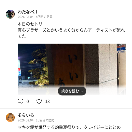
メイタさん対戦ありがとうございました🫶
休憩終えた締めのケロのサウナ禅へ
わたなべ.I
2026.08.04
8回目の訪問
3rd/サウナ禅
本日のセトリ
仄かに甘く香るケロのサウナへ
真心ブラザーズとかいうよく分からんアーティストが流れ
ボクに負けず劣らずの引っ込み思案の🅿️リーダーがちゃん
てた
と声かけてからのロウリュをするというレアな場面も
そうなんだよな別にあまりやらないだけで出来ない訳じゃ
無いんだよな(オタク特有の早口)
熱さでのたうち回った身が癒された～
仕上げにクール系ボディーソープで洗体し直して終了！
スターバックス パッションティー
最後にメイタさんにご挨拶。我々3人とのリブでの再戦を
誓ってお別れ
対戦よろしくです！
続きを読む
0
13
そらいろ
2026.08.04
15回目の訪問
マキタ愛が爆発する灼熱夏祭りで、クレイジーにととの