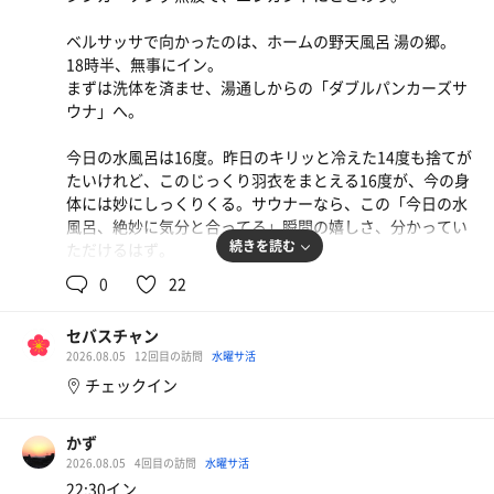
ベルサッサで向かったのは、ホームの野天風呂 湯の郷。
18時半、無事にイン。
まずは洗体を済ませ、湯通しからの「ダブルパンカーズサ
ウナ」へ。
今日の水風呂は16度。昨日のキリッと冷えた14度も捨てが
たいけれど、このじっくり羽衣をまとえる16度が、今の身
体には妙にしっくりくる。サウナーなら、この「今日の水
風呂、絶妙に気分と合ってる」瞬間の嬉しさ、分かってい
続きを読む
ただけるはず。
0
22
続いて「禅サウナ」へ足を運ぶと、運よく完全な貸切状態
に。
セバスチャン
2026.08.05
12回目の訪問
水曜サ活
すかさずセルフロウリュを仕込み、熱々に育ったサ室でじ
チェックイン
っくり蒸されること6分。外気浴で風に吹かれていると、
あっという間に本日のお目当て、白樺タケルさんのアウフ
グースの時間がやってきた。
かず
2026.08.05
4回目の訪問
水曜サ活
サ室に入ると、すでにぎっしり満員御礼。期待感に満ちた
22:30イン