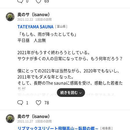
0
69
前橋までの往復代を考えると、近場の高級サウナに入れて
「塩はこすらずに、体にまぶして、とけるのを待ちましょ
しまえる。
う。塩が溶けて低濃度の塩水になることに意味があって、
けれど（そう、本当に、けれど！）僕はまた毎日サウナに
奥のサ（isanow）
塩そのものが何かをしてくれるわけではないのです。ゴシ
行くだろう。
2021.12.22
1回目の訪問
ゴシとこすっても意味はありません」という趣旨の説明書
また、ねっぱやしさんに会いにいくだろう。
TATEYAMA SAUNA
[ 富山県 ]
だった。
「もしも、雨が降ったとしても」
サウナ室だけが僕らをあたためるのではない。
平日昼 人出無
塩スチームサウナに子連れのお父さんが入ってきた。
愛こそが本当の意味で僕たちをあたためるからだ。
子どもはまだまだ小さくて、サウナに入る父親に「パパ、
2021年がもうすぐ終わろうとしている。
帰ってきてよー」とつぶやく。
なんだか、ラブレターみたいになってしまったので
サウナが多くの人の日常になってから、もう何年だろう？
父親は「すぐ出るからね」と笑う。
そろそろ、筆を置こう。
そんな彼らをじろりと見る人がいた。
僕にとっての2021年は当然ながら、2020年でもないし、
最後にあえて、気になった点を書いてみる。
2011年でもダメな年となった。
いろんな場所に、いろんな人がいて、いろんな思いを抱え
サウナ室のガラスからさす浴場の明かりのおかげで
そして、長野のThe saunaに感銘を受け、感動した若者た
ている。
せっかくの薪の明かりというコンテンツが霞んでるような
ちが
ささやかな想像さえできれば
気がするのでした。
続きを読む
富山の立山に驚くべきサウナを築き上げた年でもある。
世界はいくぶん生きやすくなるように思えた。
1
78
では、また毎日サウナで。
ここが与えてくれる時間はまぎれもなく、ここでしか得ら
父親は体に塩をゴシゴシとこすってから、塩がとけるのを
れない体験となっている。
待つこともなく、すぐに子どものもとに帰っていった。
奥のサ（isanow）
2021.11.27
1回目の訪問
サウナ室の中の一番高い座席「大汝山（おおなんじや
サウナ室は静かになった。
リブマックスリゾート飛騨高山～臥龍の郷～
[ 岐阜県 ]