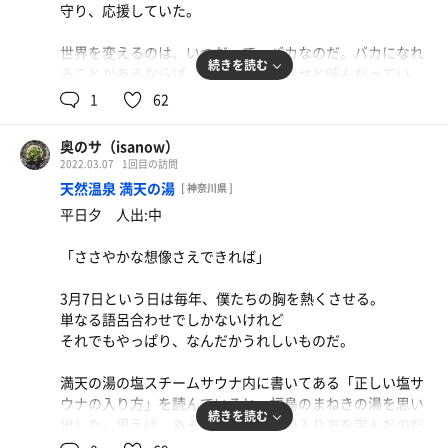
守り、応援していた。
世界を変えるのは、いつだって、バカなのだ。バカになれ
続きを読む
ることがあるならば、それはもはや幸せと呼んだってい
い。
1
62
そうやって一人の若者が作り上げた「毎日サウナ」は、こ
奥のサ（isanow）
こにしかない衝撃を与えてくれる。
2022.03.07
1回目の訪問
サウナ室のベンチの深さ、2種類の水風呂、ととのいスペ
天然温泉 満天の湯
[ 神奈川県 ]
ースの寝転びスペース。
平日夕 人出:中
それらの一つ一つに愛があった。あるいはそれは偏執的
な、バカな愛かもしれない。けれど、まぎれもなく、あた
「ささやかな想像さえできれば」
たかな愛だった。オーナーのねっぱやしさんの微笑みの残
像すら見えた気がした。
3月7日という日は毎年、僕たちの胸を熱くさせる。
単なる語呂合わせでしかないけれど
新しくできる施設はたくさんあって、最初は追いかけてい
それでもやっぱり、なんだかうれしいものだ。
ても、だんだんと把握できなくなってくる。
あるいは高級おひとりサウナが多くできていく中で、いく
満天の湯の塩スチームサウナ内に書いてある「正しい塩サ
ぶん、寂しさもあったかもしれない。
ウナの入り方」を読んでいると、福島のまねきの湯を思い
続きを読む
出した。思えば、あそこで塩サウナの入り方を学んだのだ
そんな中、産声を上げたパブリックな施設だ。
った。