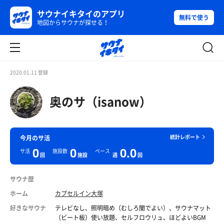
サウナイキタイのアプリ
無料で使う
地図からサウナが探せる！
2020.01.11 登録
奥のサ（isanow）
統計レポート
今月のサ活
0
0
0.0
サ活
施設数
ペース
回
施設
週
回
サウナ歴
ホーム
カプセルイン大塚
好きなサウナ
テレビなし、照明暗め（むしろ闇でよい）、サウナマット
（ビート板）使い放題、セルフロウリュ、ほどよいBGM