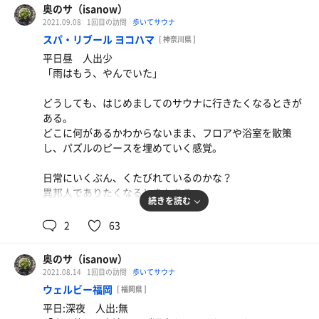
かがあるはずだ。きっと、僕らがここにいて、それで照ら
奥のサ（isanow）
もしかしたら、僕らはそういったボタンをサウナに置きに
されるものもあるはずだ。
2021.09.08
1回目の訪問
歩いてサウナ
きているのかもしれない。
スパ・リブール ヨコハマ
[ 神奈川県 ]
どうしても捨てられないものがあって、かといって、それ
9月のきっと最後になる夏の日の真っ青な空に飛行機雲が
平日昼 人出少
を持ち続けていられるほど
描かれていった。
「雨はもう、やんでいた」
現代はきっと甘くない。
民主主義の資本主義というのはつまり競争であり、出し抜
どうしても、はじめましてのサウナに行きたくなるときが
き合いなのだから。
ある。
騙された方が負けで、転ばされたら負けなのだ。
どこに何があるかわからないまま、フロアや浴室を散策
し、パズルのピースを埋めていく感覚。
でも、それは「暮らす」ことにおける側面だけだ。
僕らは「生きる」中で浜辺でボタンを拾うことだってあ
日常にいくぶん、くたびれているのかな？
る。
異邦人でありたくなるときもある。
子どものころに公園や道端で綺麗な石を拾ったじゃない
続きを読む
か。
シャワーから出てくるのも源泉。
2
63
雨が降っても、缶蹴りをやめなかったじゃないか。
サウナも3段目は「寝転べ」といわんばかりの座面の広
夕焼けが僕らの影を僕らより大きいサイズに伸ばしていく
さ。
のを見つめていたじゃないか。
奥のサ（isanow）
関東圏でも、数少ない「寝転んでよい」サウナだ。
それはまぎれもなく詩だったのだ。言葉ではない全身でう
2021.08.14
1回目の訪問
歩いてサウナ
たう詩だったのだ。
ウェルビー福岡
[ 福岡県 ]
水風呂も色素を抜いた黒湯というユニークさ。
僕らの詩を覚えているか。
平日:深夜 人出:無