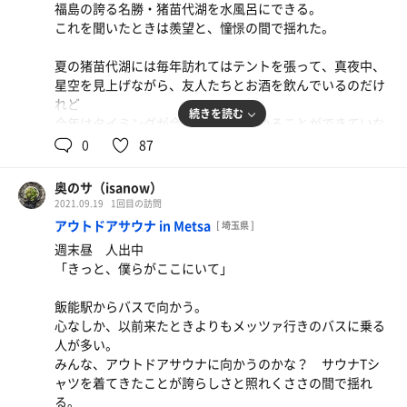
福島の誇る名勝・猪苗代湖を水風呂にできる。
足取りが軽くなることもあれば、足を引きずらせることも
これを聞いたときは羨望と、憧憬の間で揺れた。
ある。
夏の猪苗代湖には毎年訪れてはテントを張って、真夜中、
どこでもドアでたどり着いたエベレストの頂上はきっと味
星空を見上げながら、友人たちとお酒を飲んでいるのだけ
気ないものだろう。
れど
一歩一歩、進んでいこう。
続きを読む
今年はタイミングが合わず、夏を始めることができていな
日常までの距離は6〜7時間だ。
かった。
0
87
高速を下りて、約10分ほどで目的地のみなとやさんに到
奥のサ（isanow）
着。
2021.09.19
1回目の訪問
湖畔に立つホテルの外観は長くこの地で営業を重ねてきて
アウトドアサウナ in Metsa
[ 埼玉県 ]
くれた趣を感じさせる。
週末昼 人出中
「きっと、僕らがここにいて」
チェックインを済ませ、湖畔に出ると
熱々にセッティングされたテントサウナが設営されてい
飯能駅からバスで向かう。
る。
心なしか、以前来たときよりもメッツァ行きのバスに乗る
ほんの少しだけ、設営を手伝う。そう、ほんの少しだけ。
人が多い。
みんな、アウトドアサウナに向かうのかな？ サウナTシ
あとのことはどう書けばよいだろうか。
ャツを着てきたことが誇らしさと照れくささの間で揺れ
誰かの言っていた「蒸され冷やされ風になる」を十全に堪
る。