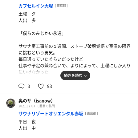
たしかに暑い。
きっと多くないはずだ。
カプセルイン大塚
でも、きっと余計なお世話だ。
[ 東京都 ]
けれど、サウナから出たあとは涼しく感じられる。
僕らの日常にそっと寄り添ってくれるCIOの洞窟に
土曜 夕
視座なのだ。結局のところ。
ぜひ、あなたも探検しにきてみてください。
かわりに明日の僕に伝えておこう。
人出 多
自分がどこにいるかで世界の見え方は変わるのだ。
「いつだって」と思う。伝わればいいな。「今日は最後の
2.1
歩いた距離
km
もし、本当にそうなのだとしたら
日なのだ」
「僕らのみじかい永遠」
生きることはもしかしたら、それほど難しくないかもしれ
ない。けれど、暮らすことは難しい。そんなことをサウナ
サウナ室工事前の１週間、ストーブ破壊覚悟で室温の限界
室の中で考えていると遠くで千代田線の電車の音が聞こえ
に挑むという男気。
た。
毎日通っていたぐらいだったけど
仕事や予定の兼ね合いで、よりによって、土曜にしか入り
その電車に僕は乗っていないのだ。
にいけなかった。
続きを読む
思えば、CIOのサウナ室にはいろんな思い出があった。
3
93
何度も思い出したくなるぐらい楽しい１日の終わり
絶対に思い出したくないタフな１日の終わり
奥のサ（isanow）
思い出すことの難しい日常の１日の終わり
2021.07.03
6回目の訪問
どんなときも変わらぬ熱さと冷たさで
サウナリゾートオリエンタル赤坂
[ 東京都 ]
そっと寄り添ってくれていた。
平日 夜
人出 中
昨日の僕がサウナ室に入っていく。
今日の僕は水風呂に浮かびながら目を閉じる。