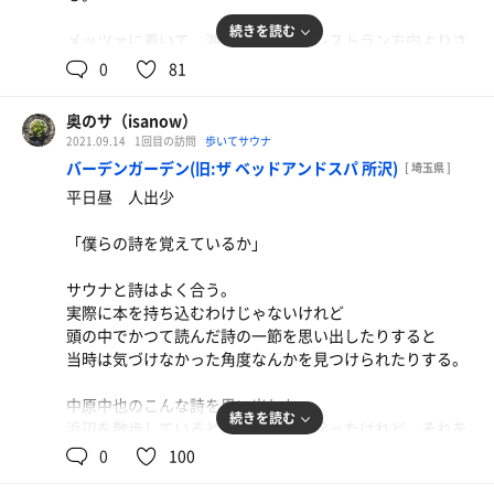
能できた。
続きを読む
メッツァに着いて、湖を背中に左のレストラン方向よりさ
時に140度、時に90度になるテントサウナ。
らに奥に進むと、アセマサウナとテントサウナのアウトド
0
81
好きなだけしてよいセルフロウリュ。
アサウナたちが僕らを待っていてくれている。
テントサウナの窓から見える猪苗代湖と青い空。
テントサウナ内にまで聴こえる波の音。
奥のサ（isanow）
アセマサウナはさすがの馬力で、しっかりと蒸してくれ
2021.09.14
1回目の訪問
歩いてサウナ
る。
しっかりと蒸され、テントを出れば、そう、目の前には湖
バーデンガーデン(旧:ザ ベッドアンドスパ 所沢)
[ 埼玉県 ]
なにより、サウナ中に窓から望む湖の水面に揺れる陽光は
がある。
平日昼 人出少
忘れがたい。
信じられないかもしれませんが、飛び込んでいいんです。
ダッダッダッ、ジャブジャブ、ジャボン。
「僕らの詩を覚えているか」
テントサウナは両方同じものだが、70〜90度の中で揺れ動
その音のあとには何も聞こえなくなった。
く温度も愛らしいし、薪を入れる作業が楽しめる。
目の前には揺れ動く青い湖。
サウナと詩はよく合う。
ロウリュをしたあとに立ち上がると、とんでもない熱波を
体を浮かべると夏とまごうことなき太陽と青い空。
実際に本を持ち込むわけじゃないけれど
感じられる。
自分の心臓の音すら聞こえなかった。
頭の中でかつて読んだ詩の一節を思い出したりすると
波が揺れる音はさながら地球の鼓動で、僕は地球と溶け合
当時は気づけなかった角度なんかを見つけられたりする。
ハッカ油入りの水風呂に飛び込み、湖を全身で受け止めな
っていた。
がら休む外気浴。
中原中也のこんな詩を思い出した。
今はもう9月だけれど、真夏よろしく太陽が照っていた。
サウナと詩はよく合う。そう思う。
続きを読む
浜辺を散歩しているときにボタンを拾ったけれど、それを
去年も今年も、きっと望むような夏にはできなかった人が
もしも僕が詩人だったなら、どんなタイトルの詩を書ける
どうしても捨てられなかった
0
100
多いだろう。
だろう？
みたいな詩だった。
けれど、あなたがそこにいる。それだけであたたまるなに
そうだな、例えば…