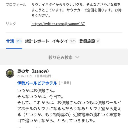
プロフィール
サウナイキタイからサウナガクル。そんなささやかな種を
まこうとしています。 サウナカーで全国を回ります。お待
ちください。
リンク
https://twitter.com/@isanow137
サ活
統計レポート
イキタイ
登録施設
113
175
6
絞り込み検索
奥のサ（isanow）
2026.01.20
1回目の訪問
伊勢パールピアホテル
[ 三重県 ]
いつかはお伊勢さん。
そんないつかは、今日で。
そして、これからは、お伊勢さんのいつもは伊勢パールピ
アホテルのサウナになるんだろうなあとサウナ室から見え
る（というか、もう特等席の）近鉄電車の流れいく車窓を
目で追いかけながら、とろけていきました。