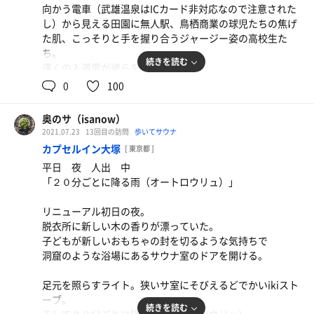
向かう電車（武雄温泉はICカード非対応なので注意された
に、何が剥がれ落ちるっていうんだ？」
し）から見える田園に無人駅、鳥栖商業の球児たちの焦げ
た肌、こっそりと手を握り合うジャージー姿の高校生た
からふろでほうじ茶をロウリュし、目をつぶり、寝転ぶ。
ち。
水滴が壺に落ちる音の遠くで、何かが剥がれ落ちる音が耳
続きを読む
遠くの入道雲が彼らを見守っていた。
に届く。
0
100
裸で畳に寝転び、蒸気を全身に浴びる。
入館するとチームラボが出迎えてくれる。
ホテルへの入り口であるとともに、非日常への入り口でも
竹原ピストル君の歌声を思い出した。
奥のサ（isanow）
あった。
「確かにぼくはここにいるけれど」とピストル君は歌う。
2021.07.23
13回目の訪問
歩いてサウナ
「確かなぼくはどこにいるんだろ」
カプセルイン大塚
[ 東京都 ]
別の世界へと連れていってもらえるトンネルのような廊下
蒸気が目の端に溜まり、水滴が頬を伝っていった。
平日 夜 人出 中
を歩くと「湯」ののれんが見えてくる。
「もしも、この水滴をロウリュにしたら」と僕は言う。
「２０分ごとに降る雨（オートロウリュ）」
「誰かをあたためることができるだろうか？」
今治タオルが使い放題とは、なんと贅沢な。
壺に落ちる水滴だけが返事をしてくれていた。
リニューアル初日の夜。
サウナ室は「漆黒」と表現したほうがよいかもしれない。
脱衣所に新しい木の香りが漂っていた。
暗闇ではなく「漆黒」だ。
水風呂に入り、浮かぶ。
子どもが新しいおもちゃの封を切るような気持ちで
入室してから数秒、何も見えない。ほんの少し差し込む外
沈むことなく、なぜだか、ずっと浮かんでいられた。
洞窟のような浴場にあるサウナ室のドアを開ける。
光により、ストーブだけが見えるが、座席はほぼ見えな
剥がれ落ちる音はもう聞こえない。
い。
「確かなぼくは」と僕は口ずさむ。
足元を照らすライト。狭いサ室にそびえるどでかいikiスト
あるのに誰も気づかない3段目に気づいたのは何セット目
3.1
歩いた距離
ーブ。
km
だったか。
続きを読む