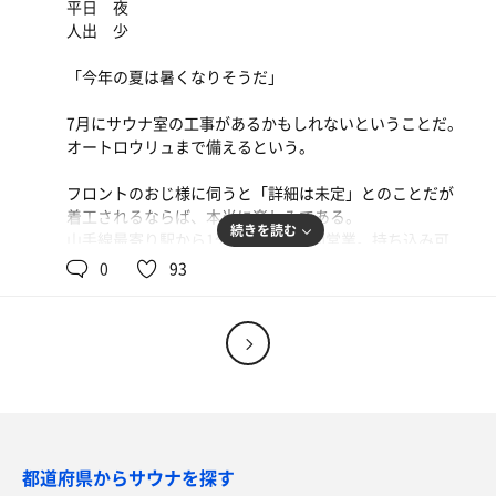
平日 夜
僕は火照ったラドルを手にし、そっとロウリュする。跳ね
真夏の入道雲とセミの声を振り切って家に帰ってきた昼下
人出 少
る水。立ちのぼる蒸気。流れ落ちる汗。窓の向こうから聞
がり。
こえる笑い声。
祖父母は2階の部屋で涼んでいる。
「今年の夏は暑くなりそうだ」
そっと階段の下から梅酒の瓶を取り出し、梅をつまんで、
また、この季節がはじまる。
噛んだ。「カリッ」と音がした。
7月にサウナ室の工事があるかもしれないということだ。
奪われないもののひとつだ。
階段の中腹に腰掛けながら「好きなんやなあ」と祖母は笑
オートロウリュまで備えるという。
った。
1
歩いた距離
km
フロントのおじ様に伺うと「詳細は未定」とのことだが
僕は湯島で梅酒を飲み終えた。瓶の中の梅をかじる。
着工されるならば、本当に楽しみである。
あの音は聞こえなかった。
続きを読む
山手線最寄り駅から1分未満。24時間営業。持ち込み可
4
歩いた距離
能。泊まれる。90分1,000円。アメニティ豊富。
km
0
93
上記レベルでさらに「ロウリュ」のある施設をなかなかに
思いつけない。
今年の夏は暑くなりそうだ。
都道府県からサウナを探す