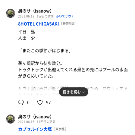
券売機でチケット購入、靴を脱ぐ前にチケットと靴の鍵を
きっと血はつながって、残っているのかもしれない。
交換する。不思議な動線に思えるが、それもここだけでの
笑顔で帰っていく先で、あるいは笑顔で入ってくる前に
奥のサ（isanow）
景色だ。
「朝日湯」があったことのつながりを感じずにはいられな
2021.06.18
1回目の訪問
歩いてサウナ
い。
8HOTEL CHIGASAKI
[ 神奈川県 ]
誰にも出会わない。カプセルゾーンはしっかりと利用され
平日 昼
ているようだけど。
人出 少
暗がりのサウナ。水シャワー。脱衣所での休憩。
「またこの季節がはじまる」
寝転んでもいい。誰もいないんだから！
茅ヶ崎駅から徒歩数分。
梅酒を買ってきていたのを思い出した。
トゥクトゥクが出迎えてくれる景色の先にはプールの水面
3階の親戚の家にあるようなソファと机のある喫煙所で梅
がきらめいていた。
酒を飲むと、まるで実家みたいだ。
サウナ室は天井が低く設計されているため、ロウリュする
子どものころ、祖母が毎年梅酒を漬けていた。
続きを読む
とすぐにあたたかな熱が包んでくれる。
祖父がおいしそうに飲んでいた。
大きく取られた窓の向こうにはプールがまた、きらめいて
0
97
僕はシワシワになる手前の梅をお酒の中から選抜して、よ
いる。
く盗み食いした。かじると、「カリッ」と鳴く音が好きだ
った。
奥のサ（isanow）
水着を着たカップルがたゆたっていた。
当然ながら祖父によく注意された。当然だ。子どもだった
2021.06.15
11回目の訪問
女の子を後ろからハグし、プールを散歩していた。女の子
し、なにより梅酒の味が変わってしまうから。
カプセルイン大塚
[ 東京都 ]
の脚はまるで水草のように揺れていた。