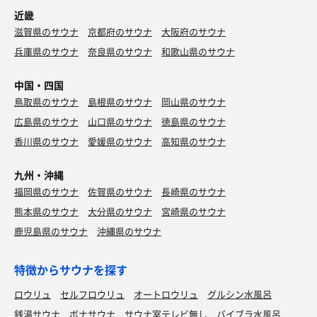
近畿
滋賀県のサウナ
京都府のサウナ
大阪府のサウナ
兵庫県のサウナ
奈良県のサウナ
和歌山県のサウナ
中国・四国
鳥取県のサウナ
島根県のサウナ
岡山県のサウナ
広島県のサウナ
山口県のサウナ
徳島県のサウナ
香川県のサウナ
愛媛県のサウナ
高知県のサウナ
九州・沖縄
福岡県のサウナ
佐賀県のサウナ
長崎県のサウナ
熊本県のサウナ
大分県のサウナ
宮崎県のサウナ
鹿児島県のサウナ
沖縄県のサウナ
特徴からサウナを探す
ロウリュ
セルフロウリュ
オートロウリュ
グルシン水風呂
銭湯サウナ
ボナサウナ
サウナ室テレビ無し
バイブラ水風呂