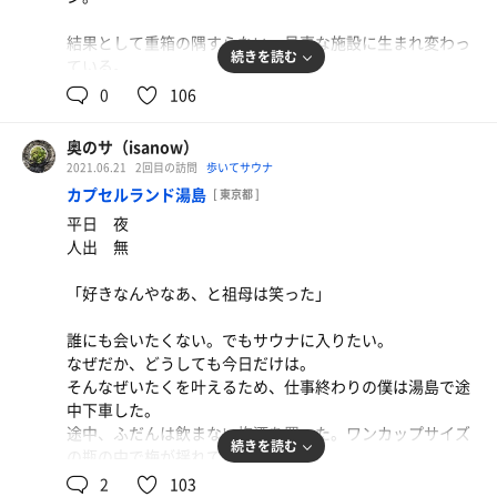
グルシン水風呂に飛び込み、そのあと14度水風呂に入る。
2.1
歩いた距離
km
ここでしかない体験のひとつだ。体がスルスルとほどけて
結果として重箱の隅すらない、見事な施設に生まれ変わっ
いく。
続きを読む
ている。
外気浴スペースにカランと桶があることの見事さよ。
0
106
さあ、このあとは焼き肉とビールが待っている。
関東一深い水風呂に飛び込んだときに
奥のサ（isanow）
きっとサウナ王が関わった施設なのかもしれないと感じ
2021.06.21
2回目の訪問
歩いてサウナ
る。
カプセルランド湯島
[ 東京都 ]
ゆらっくすの水風呂の作りに似ていたかもしれない。
平日 夜
あるいは不感炭酸泉というギミックの見事さかもしれな
人出 無
い。
「好きなんやなあ、と祖母は笑った」
外気浴スペースでまどろんでいると夢を見た。
夢の中では「ゆいる」はまだ「朝日湯」で僕は脱衣所で休
誰にも会いたくない。でもサウナに入りたい。
んでいた。
なぜだか、どうしても今日だけは。
もちろん、来たこともない。けれど、常連であろう人々が
そんなぜいたくを叶えるため、仕事終わりの僕は湯島で途
次々に番台さんの横を通り抜けていく。笑顔だ。みんな笑
中下車した。
顔だった。入る人も、帰る人も。
途中、ふだんは飲まない梅酒を買った。ワンカップサイズ
続きを読む
の瓶の中で梅が揺れていた。
「朝日湯」という銭湯としての形は残らなくても、あるい
2
103
は名前が残らなくても