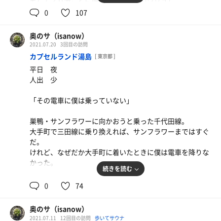
そして２０分ごとに降る雨（オートロウリュ）。
ドアの開閉による一瞬の光だけが存在を教えてくれる。
0
107
去年から少しずつアップグレードを重ねていったCIOを
「黒」の中に身を置く。女性側が「白」の中だとするな
つぶさに見ていた身としては
ら、男性側はやはり「闇」ではなく「黒」だろう。
奥のサ（isanow）
不思議な感動を覚えた。
2021.07.20
3回目の訪問
外気浴中、熱いほうじ茶をすすりながら、御船山の森を見
カプセルランド湯島
[ 東京都 ]
毎時００時、２０分、４０分というペース
つめる。たくさんの音が僕を包んでいた。森を通り抜ける
平日 夜
２０分ごとのロウリュだから
風の音。虫たちの愛のささやき。
人出 少
１セット目のタイミングさえ調整すれば、毎回ロウリュを
そこには「生」があった。けれど、足元には「死」があっ
受けられるのも
た。彼らはそれを繰り返していく。
「その電車に僕は乗っていない」
たまらなくうれしい。
春がきたら、芽を伸ばし
いつまでも入っていたいそんなサウナ室になった。
夏で大きく成長し
巣鴨・サンフラワーに向かおうと乗った千代田線。
秋に落ち葉で土壌を豊かにし
大手町で三田線に乗り換えれば、サンフラワーまではすぐ
ロウリュ可能の施設になったことで
冬は眠りにつく。
だ。
アウフグースイベントなども打っていくのだとした
咲いて、枯れて、バトンをつなぐ。
けれど、なぜだか大手町に着いたときに僕は電車を降りな
ら・・・
かった。
そんな妄想をしながら、大塚の線路沿いを歩いて帰った。
それだけだったし、それだけで十分だった。
続きを読む
気づいたら湯島で下車していた。
0
74
山手線沿線で駅徒歩近くで
電車の中の景色を思い出す。
９０分１０００円で、オートロウリュがあって
無人駅、球児、高校生たちのつながれる手。
湯島駅から徒歩30秒のカプセルランド湯島。
基本的なアメニティーが揃っていて
奥のサ（isanow）
あのころの僕もいたかもしれない。
脱衣所のエアコンが不調らしい。
持ち込みもOKで、漫画も読める施設は
2021.07.11
12回目の訪問
歩いてサウナ
彼ら（僕ら）に伝えてあげたいことがあった。