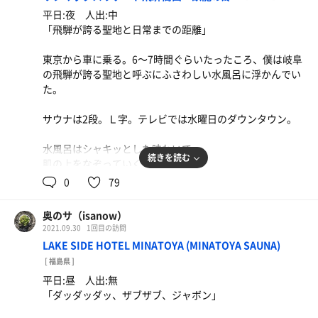
ま）」は首を曲げなければいけないほどに天井に近い。
けれど、それは、けれど…
平日:夜 人出:中
ロウリュをすれば、あっという間に熱が降り注いでくるの
僕の言葉にしたい思いはスチームサウナの中に迷い込ん
「飛騨が誇る聖地と日常までの距離」
だ。
で、霧の中から見つけることはとても難しかった。
僕にできたことは静かになったサウナ室をあとにすること
東京から車に乗る。6〜7時間ぐらいたったころ、僕は岐阜
ちゃんと低い山の名前を与えられた熱すぎない座席もある
だけだった。
の飛騨が誇る聖地と呼ぶにふさわしい水風呂に浮かんでい
が
た。
高い山に登山した者だけが見られる景色がサウナ室の窓か
ら広がっている。
サウナは2段。Ｌ字。テレビでは水曜日のダウンタウン。
ととのいイスに座ると、立山連峰と田園風景が望める。
水風呂はシャキッとした味わいで
遠くに雨雲が見え、「雨の始まりと終わり」の境目が確認
続きを読む
肌の上をなぞっていく。
できる。
0
79
だんだんと雨雲は近づいてきていた。
露天風呂のある外気浴ゾーンに大きな岩。寝転んでいい。
けれど、大丈夫。この雨雲が僕らの真上を通るころ、僕は
日中の陽光を溜め込んでいた岩はほんの少しあたたかい。
サウナの中にいるのだから。
奥のサ（isanow）
2021.09.30
1回目の訪問
夜空に僕の体から立ち上る蒸気が吸い込まれていく。
もしも、雨が降ったとしても
LAKE SIDE HOTEL MINATOYA (MINATOYA SAUNA)
もしもそんなふうに、と僕は思う。忘れたいこと、手放し
雨を喜べる僕らでいられるのなら
[ 福島県 ]
たいこと、持ちたくなかったことを夜空が吸い込んでくれ
それはきっと美しい出来事の一つなのだ。
平日:昼 人出:無
たなら。
「ダッダッダッ、ザブザブ、ジャボン」
でも、僕らは自分で持たなければいけない。良くも悪くも
立山連峰を望むイスの上でそんなことを考えていると、小
僕らの思い出は僕らだけのものなのだ。
さな雪が僕の胸元に落ちてきた。