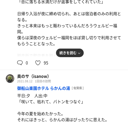
「壺に落ちる水滴だけが返事をしてくれていた」
外気浴場所も広く、空が抜けていた。
とはいえ、ボタンだって無限に持てるわけじゃない。
この日はたまたま雨だった。
ボタンホールを見つけてやらなければいけない。
日帰り入浴が夜に締め切られ、あとは宿泊者のみの利用と
むしろ、うれしい。
サウナはそういったことに、とっておきの場所に思える。
なる。
雨を全身に受けて、楽しめるのはサウナのあとぐらいなの
きっと本来はもっと賑わっているんだろうウェルビー福
だから。
そんなことを考えていると、デュアルタワーにオートロウ
岡。
リュの雨が降った。
僕らは深夜のウェルビー福岡をほぼ貸し切りで利用させて
くつろぎスペースは漫画も豊富でのんびりと寝転べる。
1
歩いた距離
もらうこととなった。
km
「宇宙兄弟」を読んでみた。
続きを読む
脱衣所で館内着を脱ぐ。
屋上に出て、ハンモックに揺られていると、いろいろなこ
体を清め、３つのサウナを巡る。
0
95
とを思い出した。
追いかけたもの、持てなかったもの、捨てたかったもの、
高温サウナ、セルフロウリュサウナ、からふろ。
捨てられなかったもの、くっついてきてしまったもの、遠
奥のサ（isanow）
グルシンの水風呂からのサウナ内の水風呂に浮かぼうとす
くに見えるもの、見落としてきたもの、なくしたくないも
2021.08.12
1回目の訪問
るが、すぐに沈んでしまう。
の。
御船山楽園ホテル らかんの湯
[ 佐賀県 ]
サウナに入り、目をつぶる。
平日:夕 人出:中
ストーンの焼ける音。自分の鼓動。
雨はもう、やんでいた。
「咲いて、枯れて、バトンをつなぐ」
何かが剥がれ落ちる音が聞こえた気がした。
6
歩いた距離
km
サウナ室内を見回す。もちろん、何も落ちてはいない。
今年の夏を始めたかった。
水風呂に入り、休憩していると、また何かが剥がれ落ちる
それにはきっと、らかんの湯はぴったりに思えた。
音が聞こえる。
「服は」と僕は思う。「さっき脱いだじゃないか。なの