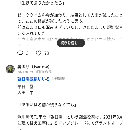
「生きて帰りたかったら」
７月末には新しい思い出を積み重ねていける。
それはとてもすてきなことだ。
ピークタイム料金が加わり、結果として人出が減ったこと
オートロウリュもあるだなんて、人気が加熱しすぎてしま
で、ここの弱点が減ったように思う。
うかもしれない。
前はあまりにも混みすぎていたし、けたたましい煩雑な音
いいことだけど、少しさみしいね。
にあふれていた。
サウナ室の中で耳にタオルを詰め込んだことすら懐かしく
水風呂に注ぎ落ちる水の音。
続きを読む
思える。
あのころはきっと僕らのみじかい永遠だったのだ。
3
73
誰かの詩のそんなフレーズを思い出した。
友人との打ち合わせの前に赤坂のサウナで合流した。
思えば彼はグルシンに飛び込んだことはなかったかもしれ
笑顔をこぼす僕も、涙を流す僕も、汗を流す僕も
奥のサ（isanow）
ない。
それをただただ受け止めてくれていた君も
2021.06.29
1回目の訪問
それはきっと、みじかい永遠だったのだ。
朝日湯源泉ゆいる
[ 神奈川県 ]
運よく19時のアウフグースに入れた。
平日 昼
「いいかい」と僕は友人に言う。「とにかく下段にいるん
僕らのみじかい永遠は７月１２日に終わる。
人出 中
だ」
しかたのないことだ、永遠だっていつか終わるのだ。
生きて帰りたかったら、と心の中でつぶやいた。
そして、また新しい永遠が７月２２日から始まる・・・と
「あるいは名前が残らなくても」
立ち上る蒸気。迫りくる熱波。垂れ落ちる汗。
いいな。
お互いなんとか完走できた。けれど、もう限界だ。
浜川崎で71年間「朝日湯」という銭湯を続け、2021年3月
水を！水風呂を！
水風呂に流れる水は止まっていた。
に建て替え工事によるアップグレードにてグランドオープ
外気浴に出ると、遠くから雲が近づいてきていた。
ン。