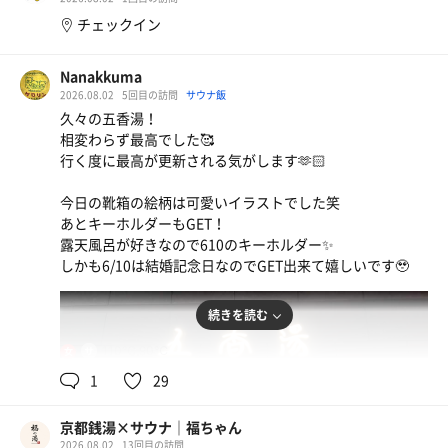
チェックイン
給水器 →ラドン水
シャワー →軟水
カラン →硬水
Nanakkuma
と書いてある🤩
2026.08.02
5回目の訪問
サウナ飯
ホスピタリティ最幸😍
久々の五香湯！
ステッカー購入⤴️
相変わらず最高でした🥰
ﾊﾋﾟﾊﾋﾟ過ぎた〜〜😍
行く度に最高が更新される気がします🫶🏻
今日の靴箱の絵柄は可愛いイラストでした笑
あとキーホルダーもGET！
露天風呂が好きなので610のキーホルダー✨️
しかも6/10は結婚記念日なのでGET出来て嬉しいです🥹
続きを読む
黒舞茸パルミジャーノ
四条駅付近のオシャ蕎麦屋。夏でも冷し蕎麦は美味し
110℃,90℃
女
く食べれて最高
1
29
京都銭湯×サウナ｜福ちゃん
2026.08.02
13回目の訪問