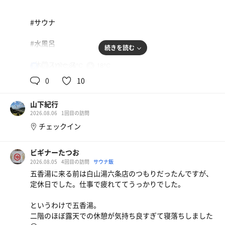
#サウナ
#水風呂
続きを読む
#休憩スペース
111℃,86℃
18℃
男
0
10
アクエリアス
山下紀行
2026.08.06
1回目の訪問
チェックイン
ビギナーたつお
2026.08.05
4回目の訪問
サウナ飯
五香湯に来る前は白山湯六条店のつもりだったんですが、
定休日でした。仕事で疲れててうっかりでした。
というわけで五香湯。
二階のほぼ露天での休憩が気持ち良すぎて寝落ちしました