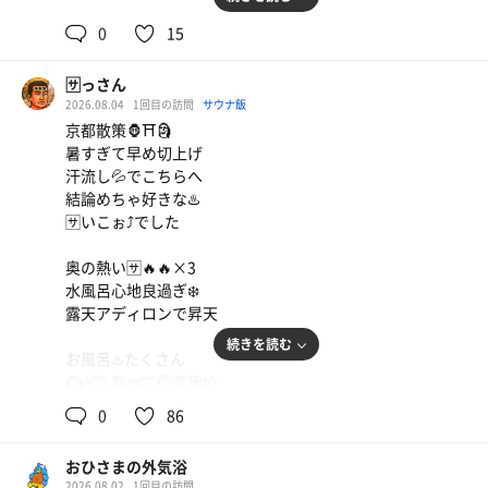
夜はガチサウナー向けというよりは、会話多めな外気浴ス
0
15
ペースなので、整いに行くなら白山湯とかの方がオススメ
かも？
🈂️っさん
2026.08.04
1回目の訪問
サウナ飯
しかし、改めて京都の銭湯は550円でこれ全ては破格だな
京都散策🦍⛩️🗿
あという内容。地元の方々、色んな年齢層から親しまれて
暑すぎて早め切上げ
いるサウナでした！
汗流し💦でこちらへ
お邪魔致しました〜
結論めちゃ好きな♨️
🈂️いこぉ⤴️でした
奥の熱い🈂️🔥🔥×3
水風呂心地良過ぎ❄️
露天アディロンで昇天
続きを読む
お風呂♨️たくさん
なんと言っても露天の
110℃
17℃
男
鉱石？の風呂♨️
0
86
からの交代浴🔄
時間あれば
おひさまの外気浴
エンドレス出来そう
2026.08.02
1回目の訪問