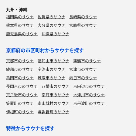
九州・沖縄
福岡県のサウナ
佐賀県のサウナ
長崎県のサウナ
熊本県のサウナ
大分県のサウナ
宮崎県のサウナ
鹿児島県のサウナ
沖縄県のサウナ
京都府の市区町村からサウナを探す
京都市のサウナ
福知山市のサウナ
舞鶴市のサウナ
綾部市のサウナ
宇治市のサウナ
宮津市のサウナ
亀岡市のサウナ
城陽市のサウナ
向日市のサウナ
長岡京市のサウナ
八幡市のサウナ
京田辺市のサウナ
京丹後市のサウナ
南丹市のサウナ
木津川市のサウナ
笠置町のサウナ
南山城村のサウナ
京丹波町のサウナ
伊根町のサウナ
与謝野町のサウナ
特徴からサウナを探す