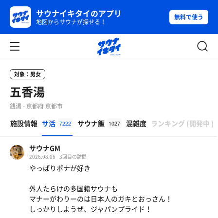
サウナイキタイのアプリ
無料で使う
地図からサウナが探せる！
対象：男女
五香湯
銭湯 - 京都府 京都市
β
施設情報
サ活
サウナ飯
混雑度
ランキング
(
開発中
)
7222
1027
サウナGM
2026.08.06
3回目の訪問
やっぱりボナが好き
外人たらけの多国籍サウナも
マナーがわりーのは日本人のガキとおっさん！
しっかりしようぜ、ジャパンプライド！