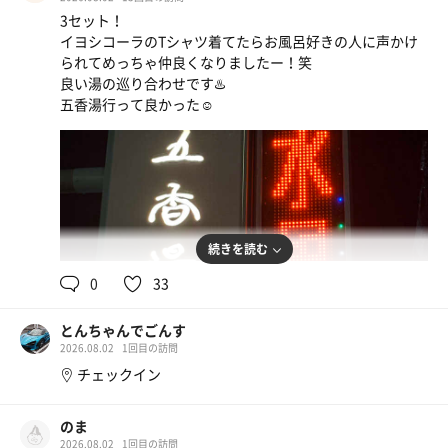
3セット！
イヨシコーラのTシャツ着てたらお風呂好きの人に声かけ
られてめっちゃ仲良くなりましたー！笑
良い湯の巡り合わせです♨️
五香湯行って良かった☺️
続きを読む
0
33
とんちゃんでごんす
2026.08.02
1回目の訪問
チェックイン
のま
2026.08.02
1回目の訪問