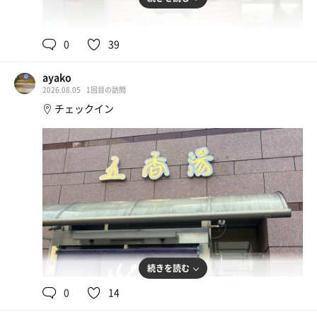
110℃,85℃
16.5℃
男
0
39
ayako
2026.08.05
1回目の訪問
チェックイン
天ぷらうどん
出汁と七味がベストマッチ
給水機
続きを読む
0
14