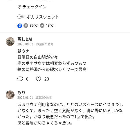
チェックイン
ポカリスウェット
85℃
18℃
男
蒸しDAI
2026.08.02
19回目の訪問
朝ウナ
日曜日の白山組が少々
奥のボナサウナは相変わらずあつあつ
締めに熱湯からの硬水シャワーで最高
0
20
もり
2026.08.01
1回目の訪問
ほぼサウナ利用者なのに、ととのいスペースにイス３つし
かなくて、まったく空く気配がなく、洗い場にいるしかな
かった。かなり最悪だったので1回で出た。
あと客層がめちゃくちゃ悪い。
焼鳥、餃子、ジムビーム