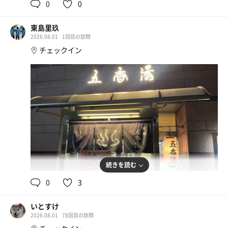
0
0
美味し🤩
東島里玖
すっぱい三ツ矢サイダー
2026.08.01
1回目の訪問
チェックイン
給水器
続きを読む
0
3
大いなる赤い力MAX魁力セット
いとすけ
魁力屋のセットはスパイダーマンコラボ！ホワイトソ
2026.08.01
78回目の訪問
ーダは自販機で🥤