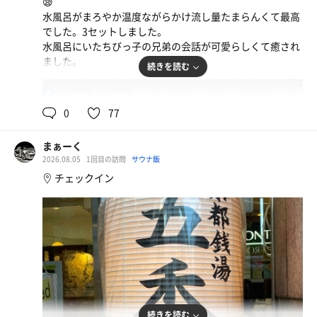
😪
水風呂がまろやか温度ながらかけ流し量たまらんくて最高
でした。3セットしました。
水風呂にいたちびっ子の兄弟の会話が可愛らしくて癒され
ました。
続きを読む
85℃
17℃
男
0
77
まぁーく
2026.08.05
1回目の訪問
サウナ飯
チェックイン
続きを読む