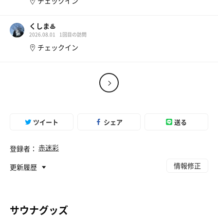
チェックイン
ホワイトソーダ
くしま♨️
2026.08.01
1回目の訪問
チェックイン
水
ツイート
シェア
送る
赤迷彩
登録者：
情報修正
更新履歴
サウナグッズ