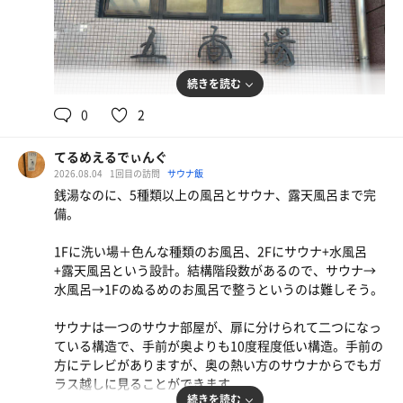
お好み焼き九条ネギミックス
続きを読む
0
2
その他
てるめえるでぃんぐ
2026.08.04
1回目の訪問
サウナ飯
伊右衛門 関西ほうじ
銭湯なのに、5種類以上の風呂とサウナ、露天風呂まで完
備。
1Fに洗い場＋色んな種類のお風呂、2Fにサウナ+水風呂
+露天風呂という設計。結構階段数があるので、サウナ→
水風呂→1Fのぬるめのお風呂で整うというのは難しそう。
サウナは一つのサウナ部屋が、扉に分けられて二つになっ
ている構造で、手前が奥よりも10度程度低い構造。手前の
方にテレビがありますが、奥の熱い方のサウナからでもガ
ラス越しに見ることができます。
続きを読む