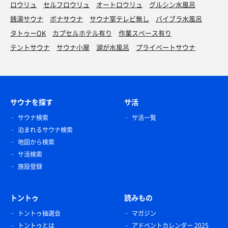
ロウリュ
セルフロウリュ
オートロウリュ
グルシン水風呂
銭湯サウナ
ボナサウナ
サウナ室テレビ無し
バイブラ水風呂
タトゥーOK
カプセルホテル有り
作業スペース有り
テントサウナ
サウナ小屋
湖が水風呂
プライベートサウナ
サウナを探す
サ活
サウナ検索
サ活一覧
泊まれるサウナ検索
地図から検索
サ活検索
施設登録
トントゥ
読みもの
トントゥ抽選会
マガジン
トントゥとは
アドベントカレンダー 2025