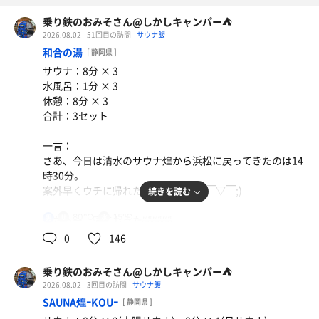
乗り鉄のおみそさん@しかしキャンパー⛺
2026.08.02
51回目の訪問
サウナ飯
和合の湯
[ 静岡県 ]
サウナ：8分 × 3
水風呂：1分 × 3
休憩：8分 × 3
合計：3セット
一言：
さあ、今日は清水のサウナ煌から浜松に戻ってきたのは14
時30分。
案外早くウチに帰れたので……爆睡(￣▽￣;)
続きを読む
80℃
15℃
男
あちゃー、寝てもうた🤣🤣🤣
今日は米🌾炊いてるのでウチ晚メッシですね。
0
146
近所のスーパーで野菜🥬買おう…… と思ったけど天ぷらは
かき揚げ以外売り切れてる。かき揚げはあまり好きじゃな
乗り鉄のおみそさん@しかしキャンパー⛺
いのでチョレギサラダとこはだの酢漬け🐟を買いました
2026.08.02
3回目の訪問
サウナ飯
😂
SAUNA煌ｰKOUｰ
[ 静岡県 ]