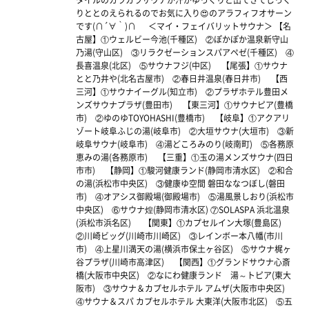
タイルのカラカラサウナが汗がゆっくりと出てきてじっく
りととのえられるのでお気に入り😍のアラフィフオサーン
です(∩´∀｀)∩ ＜マイ・フェイバリットサウナ＞ 【名
古屋】①ウェルビー今池(千種区) ②ぽかぽか温泉新守山
乃湯(守山区) ③リラクゼーションスパアペゼ(千種区) ④
長喜温泉(北区) ⑤サウナフジ(中区) 【尾張】①サウナ
とと乃井や(北名古屋市) ②春日井温泉(春日井市) 【西
三河】①サウナイーグル(知立市) ②プラザホテル豊田メ
ンズサウナプラザ(豊田市) 【東三河】①サウナピア(豊橋
市) ②ゆのゆTOYOHASHI(豊橋市) 【岐阜】①アクアリ
ゾート岐阜ふじの湯(岐阜市) ②大垣サウナ(大垣市) ③新
岐阜サウナ(岐阜市) ④湯どころみのり(岐南町) ⑤各務原
恵みの湯(各務原市) 【三重】①玉の湯メンズサウナ(四日
市市) 【静岡】①駿河健康ランド(静岡市清水区) ②和合
の湯(浜松市中央区) ③健康ゆ空間 磐田ななつぼし(磐田
市) ④オアシス御殿場(御殿場市) ⑤湯風景しおり(浜松市
中央区) ⑥サウナ煌(静岡市清水区) ⑦SOLASPA 浜北温泉
(浜松市浜名区) 【関東】①カプセルイン大塚(豊島区)
②川崎ビッグ(川崎市川崎区) ③レインボー本八幡(市川
市) ④上星川満天の湯(横浜市保土ヶ谷区) ⑤サウナ梶ヶ
谷プラザ(川崎市高津区) 【関西】①グランドサウナ心斎
橋(大阪市中央区) ②なにわ健康ランド 湯～トピア(東大
阪市) ③サウナ＆カプセルホテル アムザ(大阪市中央区)
④サウナ＆スパ カプセルホテル 大東洋(大阪市北区) ⑤五