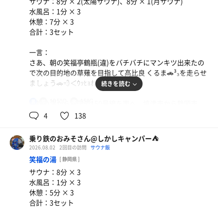
サウナ：8分 × 2(太陽サウナ)、8分 × 1(月サウナ)
うん、さっぱり晚メッシで腹パン(*°∀、°*)
水風呂：1分 × 3
休憩：7分 × 3
今日はもうサウナは〆るつもりだったけど、広い風呂でま
合計：3セット
ったりしたいしなぁ…したいしなぁ((ry……
一言：
そんなアテクシは気づいたらクルマ🚗³₃に乗り込んでいた
さあ、朝の笑福亭鶴瓶(違)をバチバチにマンキツ出来たの
🤣🤣🤣
で次の目的地の草薙を目指して髙比良 くるま🚗³₃を走らせ
ましょう🚗💨＜ｳｯﾋｮｵｵｵｱｱｱ!!!
続きを読む
で、いつもなら日曜日は混むとこ避けたいから浜北まで行
くんだけど、今日はなんとなく浜松オート🏍の方面に向か
105℃
15℃
男
笑福の湯からは国道150号線を東へ。焼津市から静岡市
っていたε＝(((((ﾉ･ω･)ﾉ
へ。
4
138
草薙はしぞーかでも東になるので東へ西へ(どっちやねん)
まあ、その通りで駐車場🅿️はクルマが多かった💦
…東へ。
けど、普通に停めることができたしそこまででもないんや
乗り鉄のおみそさん@しかしキャンパー⛺
駿河区から清水区に入ってすぐ左へ。
ろか•́ω•̀)?……
2026.08.02
2回目の訪問
サウナ飯
静鉄の踏切渡ったらJRの草薙駅🚃
笑福の湯
[ 静岡県 ]
たしかにロビーは結構人居たけど、脱衣場に入ったらそん
サウナ：8分 × 3
さて、草薙といえばのサウナ煌にとうちゃこ(*¯꒳¯*)
なに多くはなかった。
水風呂：1分 × 3
時間は9時50分で狙い通り。駄菓子菓子…ココは駐車場🅿️
まあ、普段よりかは多いけどね😳
休憩：5分 × 3
が少なくかつ停めぬくい…んだけど果たしてガチャは……
合計：3セット
おお、右最奥が空いてる✌️しかも契約者側が1台分空いて
まずは寝汗を洗い流してサウナへ。
るからバック駐車やりやすいやん🤪