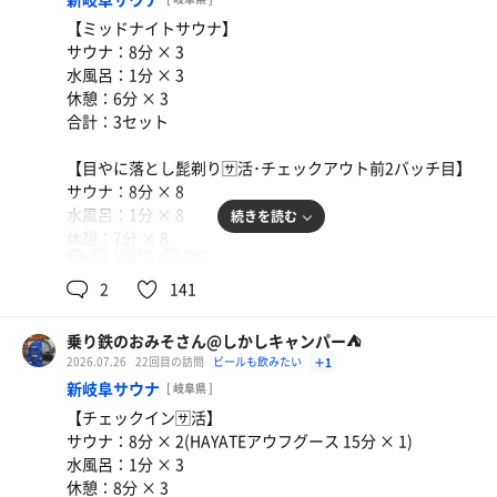
じでカラーリングはSUZUKIやんか🤣しかし……火曜日は
その時間つぶしをどうしようかな…もうちょい遅い時間だ
りルーチンワークの8分3セッツをいただきます。
定休日だった😭
【ミッドナイトサウナ】
ったら垣🈂️…も考えたんだけど、時間的にはキツイかな。
しかし、ぶっちゃけ8分は鼻の穴熱すぎて🤣キツかった(￣
サウナ：8分 × 3
もし洗車が早くオワタら行ってみるか…
▽￣;)やはりこのカラカラアツアツはヤバい(褒め言葉)
ラーメンの口になってしまってるんよなぁ🤤……ならばし
水風呂：1分 × 3
ゃあないので竜洋に向かいましょう。向かうは竜洋のラー
休憩：6分 × 3
とはいいながらもクルマ🚗³₃を岐阜から大垣に走らせてと
で、リクライニングキープ取れてるのでゆっくりしてちょ
ショ。
合計：3セット
うちゃこしたのは以前𝕏のrpキャンペーンでサウナハット
っと早い晚メッシをココで食べて浜松に戻りますかねぇ🤣
チョイスは静岡ラーショで初めて食べてハマーな七味お酢
当たったのを引取りに来て以来の大垣天然温泉湯の城♨️
と、言うわけでいつものテレビ側の一番右前の倒れ切って
ラーヌン🍜
【目やに落とし髭剃り🈂️活･チェックアウト前2バッチ目】
る🤣リクライニングでまったりと꜀( ꜆˙˙)꜆
今回はネギY(´▽ `)Yプラスで野菜もね🥬
サウナ：8分 × 8
ココなら穂積も近いし時間までゆっくりできそうだわ。
携帯の電池対策もバッチリ(モバイルバッテリーあるだけ
水風呂：1分 × 8
続きを読む
しかし、今日平日よね…結構人居るね😳
だけど)で、YouTubeみながら晩飯時間まで永眠しましょ
いやいや、このさっぱりピリリのスープマジでうまスギち
休憩：7分 × 8
さっきまでのNEOGIFUとは全然違う(ヾ(´・ω・｀)
う🤣
ゃん(ﾟдﾟ)ｳﾏｰ
100℃
7℃
男
合計：8セット
これは背脂ありありだけど、さっぱり食えるから食欲ない
2
141
まあ、とりま身体を洗ってサウナ室へ。
あ、起きた😴
時にめっちゃいいね👍
一言：
さっき散々サウニングしまくってからココ来たから、温泉
時計⏰が指した時間は16時30分。ええ時間だわ。食事処が
さあ、昨日大阪から岐阜に移動🚗💨してきて3泊目の泊ま
♨️を堪能出来ればいいやと思いながらもついつい🈂️活して
乗り鉄のおみそさん@しかしキャンパー⛺
混まないうちにちょっと早いけど晚メッシにしましょう。
次はちゃんとスズキラーメン開いてる時に行こ🤣🤣🤣
りサウナはお久しぶりのNEOGIFU☺️
しまうのは悲しい佐賀…性🤣🤣🤣
2026.07.26
22回目の訪問
ビールも飲みたい
＋1
今回のチョイスはずっと喰ってみたかったイカ🦑の生姜焼
やはり日曜日だから学生風情なのもかなり多い……けど次
新岐阜サウナ
きとささみ🐓の刺身🤤ささみの刺身はない時があるからち
[ 岐阜県 ]
の日が平日ってのは大きいんだろうなあ。カプセル💊も含
結局90℃のオートロウリュありの意外とアツいサウナ室で
ょっと祈ったけど無事ゲト😂
【チェックイン🈂️活】
めてめっちゃ空いてます😁
ルーチンワークの8分3セットを完成させてしもた🤣🤣🤣
サウナ：8分 × 2(HAYATEアウフグース 15分 × 1)
うん、これはかなり当たりだ🎯めっちゃうめぇ。イカ🦑が
水風呂：1分 × 3
で、今日は珍しく1時に起きれたのでゆっくりとミッドナ
風呂上がりは昨日高槻で買った玄米茶飲んでなかったので
旨いし、ささみはさっぱりイケました、空いているタイミ
休憩：8分 × 3
イトサウナを楽しめます。今回は個室令和ストロングスタ