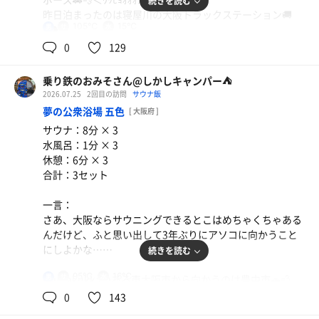
続きを読む
でしたわ🥹
にはかなりありがたいんだけど…はい、贅沢は言わない…
昨日泊まったのは寝屋川の大阪トラックステーション🚚
けど((ﾎﾞｿ
105℃
15℃
男
❥❥❥
で、そこから2セット入れてルーチンワーク完成🤪
一般にも解放されていて、寝るだけなら全然問題なし。メ
0
129
あ、さっき西山さんとすれ違ったなぁ。
相変わらず玉子2個半熟(今日はちょい堅焼きでしたがそれ
シも1階のにんたまラーメン🍜ﾗﾐｮﾝで食べれるしね🤣
で良き)のハムエッグはめっちゃ旨い( ﾟдﾟ)ﾝﾏｯ!
時間的にもカプセル💊にイケるので5階へ。下段指定でき
乗り鉄のおみそさん@しかしキャンパー⛺
朝はやっぱりこれですわ(なんか一昨日もGSSで似たような
しかし夜も暑かった(￣▽￣;)
たのがありがたい。やっぱり早く来てよかったわぉ🤣
2026.07.25
2回目の訪問
サウナ飯
事言うたな🤣)
朝は寝汗を大浴場で流したらにんたまラーメンで朝メシ食
で、大阪からのドライブ疲れあったんだろうね。ふつうに
夢の公衆浴場 五色
[ 大阪府 ]
って腹が落ち着いたら岐阜へ向かいます🚗💨
永眠していた🤣🤣🤣
で、腹パン(*°∀、°*)になったけど今日はまだ時間ありあ
サウナ：8分 × 3
寝屋川から高槻へ。高槻インターから高速乗ってゆっくり
りなので一旦カプセル💊に戻ってQK。
水風呂：1分 × 3
名神と東海環状道を走って岐阜インターで降ります。
……起きた(*ｐω-)｡O゜…時間は17時。晩メッシ食いに蘭
今日はパソンコ👨🏻‍💻も持ってきてるからコワーキングス
休憩：6分 × 3
ここは岐阜大学の裏手。ちょっと走ったら乁( ˙口˙ 乁)ﾏｻｰ
丸に行こう🥺︎
ペースで仕事のふりしましょう🤣
合計：3セット
ｷ。
ナニ食いましょうかねぇ……
あ、オヌヌメに鶏ちゃん唐揚げ…はい、久しぶりの揚げ物
さあ、チェックアウト前にラスト🈂️活で景気づけをしよ。
一言：
今日泊まりは街中なんですが、やはり岐阜きたらココは外
パーリーにしよ。トマトスライス🍅とびーやー🍺でキマ
2バッチ目のサウニングはスチーム1、令和ストロングスタ
さあ、大阪ならサウニングできるとこはめちゃくちゃある
せないふじこ♨️…アクアリゾート岐阜ふじの湯♨️にとうち
リ。
イル1、フィンランド1、大部屋2のルーチンワーク越えの5
んだけど、ふと思い出して3年ぶりにアソコに向かうこと
ゃこ。
しかしビール飲んじゃったからしばらくサウニングはでき
セッツで完成👏
にしよかな……
続きを読む
ないな。アテクシこれでサウナ行ったら確実に倒れる🤣🤣
日替わり定食(ラーメン、ミニ生姜焼き丼)
あれ•́ω•̀)?…駐車場🅿️めちゃくちゃガラガラ。やっぱり朝
🤣
貝ダシのラーメン🍜も生姜焼き丼もめっちゃ(ﾟдﾟ)ｳﾏｰ
既にガンギマリな朝…用事までの間はどうしようかな……
95℃
16℃
男
saunakukkaのある東大阪市から向かうのは豊中市🚗💨
風呂時間外れと料金値上げは大きいんだろうなぁ😳
やっぱりやるならサウナでしょうか…🤔🤣🤣
豊中といえば最近大盛り上がりの服部緑地水春になるんだ
最煌ラーメンと迷ってこちらチョイスで正解🙆‍♀️
0
143
まあ、こちらにしたらなんも問題ナッシングなのでINしま
鶏ちゃんの下味のついた唐揚げが(ﾟдﾟ)ｳﾏｰ。これは酒が進
けど、昨日いずみんさん情報によって土日の混み方はやべ
しょう‹‹\(´ω` )/››
む🥃