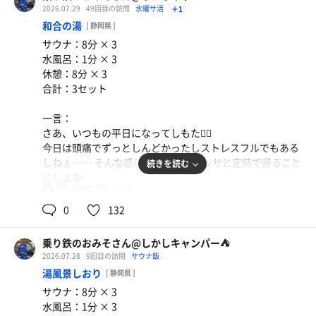
ますか。
で、食券買って待っていたら淡麗中華(魚介と鶏のダブル
2026.07.29
49回目の訪問
水曜サ活
＋1
なんかたまにはやよい軒でも行こうかな。
スープ)が…
和合の湯
あ、その前にタバコ(-.-)y-~
[ 静岡県 ]
今日は期間限定の鶏せせりともも肉の柚子胡椒炒めをチョ
(-ω-；)ｱﾚ?…どうも食券買い間違ったのはアテクシらし
サウナ：8分 × 3
イスしました🤣
い…まあ、淡麗中華もそのうち食べるつもりだったしいい
水風呂：1分 × 3
せせりがめっちゃ喰いたくて🤣🤣🤣
か🤣
休憩：8分 × 3
合計：3セット
で、予想通りコリコリのせせりに柚子胡椒の辛さがマッ
淡麗中華、まさに中華そば。ラーヌン🍜とは違う(ヾ(´・
チ。マッチでーす🤣
ω・｀)
一言：
いや、まじで美味かった(ﾟдﾟ)ｳﾏｰ
魚介と鶏のダブルスープなんだけど魚介の風味はほんのり
さあ、いつもの平日になってしもた😮‍💨
で鶏のパンチの方が強いかな👊
今日は頭痛でずっとしんどかったしストレスフルでもある
で、財布見たら和合の湯♨️の補助券が7枚貯まっていたの
でも、あっさりながらも深いダシの風味がﾀﾏﾗﾝﾃｨｳｽㄟ( ･ө･
しねぇ…… そんな感じだったのでサッサと定時で帰ること
続きを読む
で今日はしごおわ和合にするしかない🤣
)ㄏ
にしよ🤪
これは(ﾟдﾟ)ｳﾏｰ。また来よう🤪
93℃
15℃
男
と、言うわけでやよい軒のある若林町から和合町にクルマ
で、帰宅したのはいいけど風呂の準備も晚メッシの準備も
0
132
を走らせて🚗💨＜ｳｯﾋｮｵｵｵｱｱｱ!!!とうちゃこしたのは2日ぶ
で、磐田にいるなら行くのはグリニティかななつぼしなん
めんどくさいやねぇ(´ε｀；)
りの和合の湯♨️
だけど時間的にはスパ銭の方が自由きくし、スズキラーメ
あ💡 ̖́-‬……だったらアソコ行ったらええやん(’~`*)ｴｴﾔﾝ
乗り鉄のおみそさん@しかしキャンパー⛺
ンから下万能に🚗💨
なんか水曜日よりは混んでる気がする……とはいえちょっ
2026.07.28
9回目の訪問
サウナ飯
と、言うわけで髙比良 くるま🚙 ⸒⸒に乗り込んで和合町を目
と多いくらいかな🤔
湯風景しおり
とうちゃこしたのは朝風呂時間が終わってガラガラと言っ
[ 静岡県 ]
指しましょう😊
ていいレベルに空いてる磐田ななつぼし♨️
サウナ：8分 × 3
……もう答え言うてるよね🤣🤣🤣
まずは徒歩15分通勤で歩いただけでも汗だく汁ダクのこの
水風呂：1分 × 3
はい、水曜🈂️活は和合の湯♨️
体をしっかり洗ってサウナ室へ。