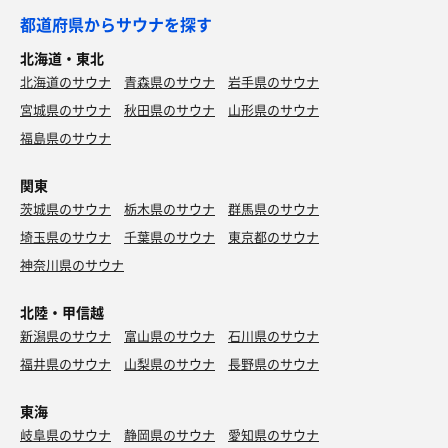
MBSの上田芹莉ってアナウンサー…なんかいいなぁ🤤…
って走ります。とうちゃこしたのは桃山商店の稲荷店。
都道府県からサウナを探す
(´ρ｀*)ｺﾎﾝ💨
ここの稲荷店、何故か全然混まないのでアテクシ行きつけ
あ、時間になったので4階へ(Ａ;´･ω･)ｱｾｱｾ。まあ、朝なの
北海道・東北
🤣🤣🤣
でなにけんカレー🍛だね(なんでやねん)
北海道のサウナ
青森県のサウナ
岩手県のサウナ
朝からちょとヘビーかなぁなんて思いましたけど、普通で
今日もチョイスは桃山ラーメン(醤油)と小ライス。
茶流彩彩玄米茶
宮城県のサウナ
もちょい辛の牛すじカレー…マジで食っといてよかっわぁ
秋田県のサウナ
山形県のサウナ
ライス頼むと高菜🥬と壷漬けが食い放題😁
昨日岐阜来る前に高槻で買った玄米茶飲んでなかった
✨️
福島県のサウナ
これでアテクシ的にはちょうどええ量。昨日の夜もラーメ
からこのタイミングでいただきます(´･ω･)っ旦~
いか生姜焼きセット、ささみの刺身
ンだったのは後で思い...出したけど……まあ、いいや( ᐛ )
で、朝メッシ後はまたデイルームに戻ってしばらく永眠し
イカ🦑の生姜焼き食べてみた。これは(ﾟдﾟ)ｳﾏｰ ささみ
関東
ましょう🤣
ウォータークーラー
の刺身もめっちゃ食いたかったのでチョイス🤤
茨城県のサウナ
うん、相変わらず(ﾟдﾟ)ｳﾏｰ
栃木県のサウナ
群馬県のサウナ
2hours later……
埼玉県のサウナ
千葉県のサウナ
東京都のサウナ
さあ、豊川来ちゃったしここからなら向かうは豊コロだろ
イオンウォーター
みなさん、おはようございます！今日も良い朝ですわ🤪
神奈川県のサウナ
うなぁ。
……蚊が居たな…なんか脚を結構食われてる😭痒い😇
と、いうわけでまた国道を豊橋方面にちょっと走ったら豊
北陸・甲信越
ウォータークーラー
コロに着きました🚗 ³₃
さあ、しっかり永眠して良き目覚めになったからまずは6
新潟県のサウナ
富山県のサウナ
石川県のサウナ
階でタバコ( ´Д`)y━･~~休憩入れまして…と。
さすがに平日昼間。しかも40℃に迫る酷暑。豊コロも空い
２バッチ目の🈂️活を楽しみましょう。まあ、ルーチンワー
福井県のサウナ
山梨県のサウナ
長野県のサウナ
てました。
ク以上はやめとこかなぁ。今日まだまだサウナ入るし……
まずは寝汗をバチコリ洗い流してサウナ室へ。
東海
ちょうど45分のスタッフロウリュの時間に当たった((꜆꜄ ˙꒳
と、いうわけで２バッチ目もルーチンワークは8分3セット
岐阜県のサウナ
静岡県のサウナ
愛知県のサウナ
˙)꜆꜄꜆ｱﾀｯｱｰﾀｯﾀｯﾀｯﾀｯﾀｯﾀｯﾀｯｱﾀｯので、しっかりといただきま
を。