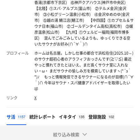
香湯(京都市下京区) ⑥神戸クアハウス(神戸市中央区)
【北陸】①スパ･アルプス(富山市) ②テルメ金沢(金沢
市) ③小松グリーン温泉(小松市) ④金沢ゆめのゆ(金沢
市) ⑤越の湯 鯖江店(鯖江市) 【中四国】①カプセル＆サ
ウナ日本(福山市) ②ゴールデンタイム高松(高松市) ③媛
彦温泉(松山市) 【九州】①ウェルビー福岡(福岡市博多
区) 混んでごみごみしているよりも、ゆっくりできる空
いたサウナがお好み(∩´∀｀)∩
プロフィール
ホームは名古屋。しかし仕事の都合で浜松在住(2025.10～)
のサウナ超初心者のアラフィフおっさんです(≧▽≦) 最近
やっと慣れてきたとはいえ、まだ長くサウナ室に入れな
い・ω・ まだサウナの愉しみ方を模索していますヽ(*´з｀
*)ﾉ もっと情報発信できるサウナーになるのが目標(∩´∀
｀)∩ 今年はサウナ・スパ健康アドバイザーを取得したい
🤣
リンク
X
サ活
統計レポート
イキタイ
登録施設
1157
135
102
絞り込み検索