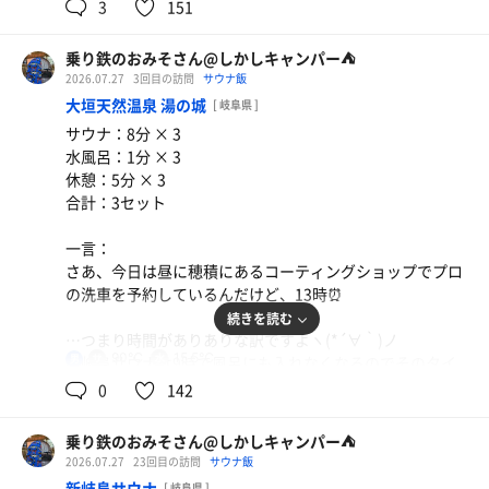
トラブル的な事案がなう発生中みたいで…)店を出たら、
3
151
しかもやはり平日。全然混んでないやんか( ´艸｀)
さあ、ウチに帰るか……うわ、ゴリラ豪雨🦍…ものすげぇ
何故か浜松方面ではなくて大垣に戻ったアテクシ……🚗💨
雨☔️。昨日ガッツリ洗車したのになぁ(そっちかい)
まずは汗だく( ˊᵕˋ ;)💦になって汚れきったこの身体をしっ
乗り鉄のおみそさん@しかしキャンパー⛺
だってせっかく西濃まで来てるしちゃんとあのハガキも持
かり牛乳石鹸で洗いましょう。あ、アテクシ固形石鹸派。
2026.07.27
3回目の訪問
サウナ飯
ウチに帰って来て晚メッシはさっき買ったトンボマグロ
ってきた🫡
今は青箱です🐮
大垣天然温泉 湯の城
🐟。
[ 岐阜県 ]
……ならばこの何日か🈂️活し過ぎ説はあるものの(どう見
こいつはうめぇ( *˙ω˙*)و ｳﾏｲ!!
サウナ：8分 × 3
てもそうやろ)大垣市の三塚町にイクしかなくなりました
で、ガラガラのサウナ室へ。🈂️活しましょう😊
水風呂：1分 × 3
🤣🤣🤣
まじで5～6人しかいないサウナ室。全て同じ最JODANの
これで今週あと3日は乗り切れる…はず🤣
休憩：5分 × 3
一番右奥をゲットできたので、マジでサウニングが捗りま
合計：3セット
はい、半年ぶりの大垣サウナにアテクシが降臨しましたよ
す🤪
🤣🤣🤣
一言：
おお、駐車場🅿️は結構クルマ居るなぁ…こりゃ混んでるか
110℃🌡のガツガツ昭和ストロングスタイルは健在。
さあ、今日は昼に穂積にあるコーティングショップでプロ
な🤔
しっかりとルーチンワークの8分3セットをいただいてしっ
の洗車を予約しているんだけど、13時⏰
かり目覚め👀
続きを読む
ちょっと心配しながら入店🥺︎
…つまり時間がありありな訳ですよヽ(*´∀｀)ノ
たしかに多い……けどサウナに待ちが出るような事もない
風呂上がりはクーラー前を陣取れたのでクールダウンした
90℃
15.5℃
男
新岐阜サウナは9時で風呂にも入れなくなるのでそのタイ
し、リクライニングも普通に確保出来たし無問題( *˙ω˙*)و
ら早いけど昼メッシ喰いにYAMAHAの本社近くに向かいま
ミングで退館。
0
142
ｸﾞｯ!
しょう🚗💨
しかし、ラスト立駐はめっちゃありがたかった。駐車場代
がそのままトマトスライス🍅になったからね🤣🤣🤣
なので安心してじっくりと🈂️活しましょう。
乗り鉄のおみそさん@しかしキャンパー⛺
とうちゃこしたのはスズキラーメン🍜
サウナ…マジで全然混んでなかった🤣
2026.07.27
23回目の訪問
サウナ飯
ここ、浜松来てからずっと気になっていたラーメン屋。ま
で、本題🤣
温度は115℃🌡の昭和ストロングスタイルは健在。しっか
新岐阜サウナ
[ 岐阜県 ]