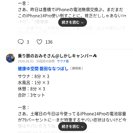
（・３・）アルェー……サウナが温い🫠
一言：
ありがたく駐車場ゲッツしたので昼はいいもの食えそう🤤
温度計🌡見たら80℃…までぃ‎( ꒪⌓꒪)…これは上段かストー
さあ、昨日は豊橋でiPhoneの電池無償交換🤳。まだまだ
🤤🤤
ブ前じゃないとアカンね…
このiPhone14Pro使い倒すことに。貧乏だししゃあないｼｬ
ｰﾅｲ(´−｀)🤪🤪🤪
続きを読む
で、2階に上がってチェックイン。ラストの1時間券を使っ
なので今日はストーブ前を陣取ってルーチンワークの8分3
……さあてと、今日も今日とて暑い浜松…なんか家にいて
てショートサウナをいただきましょう🤪
セット。
100℃
17℃
男
も暇MAXなのでどこかに🈂️活しに行くかぁ。
う〜ん、ロスは最低限だったけど今日は100℃サウナを2施
3
136
おお、今日の太陽️☀️サウナはメタクソ熱いなぁ(褒め言葉)
設回ったのもあってちょっと物足りないかなぁ…
あ、そういえば草薙のアソコの1時間券がまだあるやん🤣
105℃🌡であの湿度はやばたにえん💦
ならば清水まで行こう。
しかもちょうどオートロウリュのタイミングにあたってパ
乗り鉄のおみそさん@しかしキャンパー⛺
風呂上がりは持参したミネラル麦茶でフィニッシュ🚀
けど、せっかくならば昼メッシも食べたいし🤤
ンカールーバーから熱風が。あちぃι(´Д｀υ)ｱﾂｨｰ。タマラ
2026.08.01
30回目の訪問
サウナ飯
ンチ会長🥵
健康ゆ空間 磐田ななつぼし
[ 静岡県 ]
でも朝風呂イキたいねー🤔
サウナ：8分 × 3
と、言うわけで軽い朝メッシを自宅で食べたらウチを出発
今日はこちらを8分2セット。サウナ室はほぼ2人。めっち
水風呂：1分 × 3
🚗💨＜ｳｯﾋｮｵｵｵｱｱｱ!!!
ゃ快適丸。
休憩：8分 × 3
下道レーシングで1号線のバイパスをひたすら東へ。大井
で、月🌙サウナもね。月サウナは90℃ながらもこちらもか
合計：3セット
川を渡ったら藤枝市。さらに街の方に走れば焼津市。
なり熱いι(´Д｀υ)ｱﾂｨｰ
とうちゃこしたのは笑福亭鶴瓶…ちゃう、笑福の湯♨️🤣
時間の都合でこちらは8分1セット。
一言：
これでルーチンワークの8分3セットが完了(*`･ω･)ゞ
さあ、土曜日の今日は今使ってるiPhone14Proの電池容量
到着時間は、7時過ぎ。朝風呂時間ですね♨️
いやいや、マジで最煌ですわぁ( ・∇・)
が79パーセントに…まだ特筆するヤバい症状はないけど今
しかし……休日朝風呂1000えーん…安くないなぁ(´・ω・
後はヤバいだろうね。
続きを読む
｀)
さて、昼メシ食べて帰ろ。やっぱり最煌ラーメンかなぁ…
AppleCare入ってるし無償交換のはず…