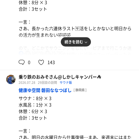
ここはこの前もわかったけど早い時間帯は空いてる。これ
休憩：8分 × 3
からはこの時間帯だね。
合計：3セット
LINE価格の750えーんを支払いIN‹‹\(´ω` )/››
サウナもおとついよりかは多いなぁ…けど待ちも出ないし
で、土休日価格は750えーん。利用券買ってイン‹‹\(´ω`
今日はいつもの平日よりは多いかなぁ🤔
まあ混んでる訳でもないから良いかな。
)/››
一言：
けど、それは駐車場🅿️だけだったみたい🤣
いつもの奥ストーブ前で94℃🌡カラカラサウナを楽しみま
さあ、長かった六連休ラスト🈂️活をしとかないと明日から
す。
自分が一番いいと思っているロッカーも普通に空いていた
の活力が生まれない🤣🤣🤣
体を洗ってサウナ室へ。やはりサウナはそこまで混んでな
しやはり少ないんだろうなぁ。
続きを読む
いのでゆっくりサウニング出来た。
ルーチンワークは8分3セットのいつもの🤔
体を洗ったら🈂️活。今日知ったけどサウナの名称スタジア
ので、どこかでサウニングをしたい…ピアまで行こうか迷
ルーチンワークの8分3セットをいつものポジションでガッ
しっかりと完成したら露天風呂の岩風呂でゆっくり😊
ムサウナだったのね🤣🤣🤣
100℃
15.7℃
男
ったけど、明日からの食材買いに近所のスーパー行ったら
ツリイケました🌀🌀
なかなか良さげなマグロが売っていた……
0
143
風呂上がりはタバコ(-.-)y-~入れて退館。
温度はいつもの110℃🌡。
サウナ後は炭酸湯♨️でまったり(つ´∀｀)つ
今日はサウナも5人くらいしかいなかったので
ので、時間的にもしピアに行ってたら晩飯もってタイミン
乗り鉄のおみそさん@しかしキャンパー⛺
あしたはこのiPhoneの電池無償交換やってもらいに豊橋
JODANJODANでルーチンワークは8分セット。いい感じに
グになる。ならばこのマグロ購買っといて今日はウチ晚メ
さあ、晚メッシにしよ🤪🤪🤪
2026.07.28
29回目の訪問
サウナ飯
のカメラのキタムラへ行く用事はある…豊橋かぁ…(意味
仕上がりました。
ッシにしよう🐟
今日は和合では初めてのオムライス🍅🍳🍚
健康ゆ空間 磐田ななつぼし
深)
[ 静岡県 ]
これは昔っからのオムライス。チキンライスがパンパンで
サウナ：8分 × 3
風呂上がりは黄金烏龍茶でフィニッシュ🚀
と、言うふうに決めたので浜松で連休ラスト🈂️活にしよ
お値段以上ニトリ🤪うん、(ﾟдﾟ)ｳﾏｰ。
水風呂：1分 × 3
さあ、そろそろゆっくり下道レーシングで豊橋向かうこと
う。
れんこんの豚包み揚げを追加して……腹パン(*°∀、°*)
休憩：6分 × 3
にしましょう🚗 ³₃
ん…🤔、なんか西の空が暗いなぁ……💭
合計：3セット
どうも雨☔️降るみたいだね。まあそれはそれで向かうは中
アルギニンVを流し込んでフィニッシュ🚀
沢町🚗💨＜ｳｯﾋｮｵｵｵｱｱｱ!!!
一言：
さあ、金曜日まで頑張りましょう*(ˊᗜˋ*)و
さあ、明日の水曜日から仕事復帰…まあ、来週末にはまた