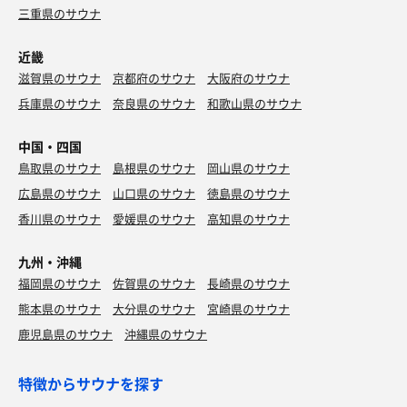
しょう🤪
三重県のサウナ
今回は奥のヤバい部屋も体感して(恐ろしく熱くて即ギブ
だったのはナイショ🙊)しっかりと堪能して朝🈂️活は完成
そこからは2セット。90℃のサウナ室はロウリュの後って
👏
近畿
のもあって湿度がめっちゃ上がってる😳
滋賀県のサウナ
京都府のサウナ
大阪府のサウナ
これでルーチンワークは8分3セットが完了(*`･ω･)ゞ
さあ、今日はクルマで大阪まで来たので(明日枚方でクル
兵庫県のサウナ
奈良県のサウナ
和歌山県のサウナ
マ系の用事があるので)心斎橋のアソコにイク前にどこか
ホントはホルモン食って仮眠して帰るつもりだったから予
河内のスパ銭かどこかを新規開拓して、クルマも八尾近辺
定よりちょい早いんだけど、せっかく豊橋来たのでラ・ム
中国・四国
の近鉄沿線の時間貸しに停めましょうね💪
ーでも覗いて買い出しして帰るかぁ💦
鳥取県のサウナ
島根県のサウナ
岡山県のサウナ
広島県のサウナ
山口県のサウナ
徳島県のサウナ
香川県のサウナ
愛媛県のサウナ
高知県のサウナ
九州・沖縄
福岡県のサウナ
佐賀県のサウナ
長崎県のサウナ
熊本県のサウナ
大分県のサウナ
宮崎県のサウナ
鹿児島県のサウナ
沖縄県のサウナ
特徴からサウナを探す