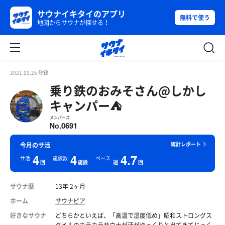
サウナイキタイのアプリ
無料で使う
地図からサウナが探せる！
2021.09.25 登録
乗り鉄のおみそさん@しかし
キャンパー⛺
メンバーズ
0691
No.
統計レポート
今月のサ活
4
4
4.7
サ活
施設数
ペース
回
施設
週
回
サウナ歴
13年 2ヶ月
ホーム
サウナピア
好きなサウナ
どちらかといえば、「高温で湿度低め」昭和ストロングス