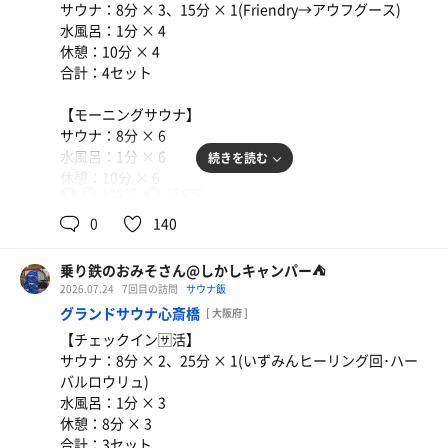
らい広い♨️
さて、何食おうかなーっと。冷やしメニューでもいいけど
サウナ：8分 × 3、15分 × 1(Friendry→アウフグース)
野菜🥬も食いたいしなぁ…💡 ̖́-‬と、言うわけでいつものベ
水風呂：1分 × 4
で、クルマに乗り込んで八尾市から東大阪市へ。向かうの
で、サウナもね🤣
ウォータークーラー
ジスタベト2辛にしよ🤤
休憩：10分 × 4
は河内花園駅の方面へ🚗💨＜ｳｯﾋｮｵｵｵｱｱｱ!!!
あー、こんな感じだったなぁ。なんかいろいろ思い出して
合計：4セット
八尾から30分くらいでとうちゃこしたのは初めての施設、
きた。
やっぱりこれは外さないなぁ。めっちゃ(ﾟдﾟ)ｳﾏｰ。ニンニ
花園温泉saunakukka😚
ク🧄パワーでフィニッシュ。
【モーニングサウナ】
朝からGSSでガッツリと🈂️活してsaunakukkaでも結局ル
サウナ：8分 × 6
こんな立地とは思っていなかったのでちょっとびっくり。
ーチンワークのサウニングかましたから軽くでいいや( ᐛ
さあ、ちょい早いけど市内に向かいましょ🤣
水風呂：1分 × 6
続きを読む
しかもめっちゃキレイ✨️
)、と思いながらも普通に8分3セッツをかましてるのよね
休憩：10分 × 6
それより何より開店直後とはいえ駐車場🅿️がめっちゃ空い
🤣
100℃
15.9℃
男
合計：6セッツ
てるやんか🤣
温度は95℃。まあ、前の記憶が曖昧だからアレなんだけ
0
140
オムライス、れんこんの豚包み揚げ
ど。
一言：
何はともあれIN‹‹\(´ω` )/››
初めてオムライス🍅🍳🍚頼んでみた。この昔っからの
さあ、今回の大阪も1日目は泊まりGSS……ということは
今日は2階のSPA HANAZONOへ。3階も迷ったケドこの空
乗り鉄のおみそさん@しかしキャンパー⛺
しかし、ここはいいよね(*´ω｀*)
オムライスが(ﾟдﾟ)ｳﾏｰ れんこんはいつも通り🤣🤣
サウニングし放題なんですよ🤣
き具合なら全然イケるんとちゃうやろか🤔
2026.07.24
7回目の訪問
サウナ飯
この価格でこの風呂に入れるのはすげえなと思うわ🛁、マ
とはいえ、身体はひとつしかないんでできる限り…ってと
グランドサウナ心斎橋
ジで。
[ 大阪府 ]
アルギニンV
こなんですけど、22時はFriendry→さんのアウフグースに
…それは狙い通りで全然混んでない。最高やんか(*｀ω´)b
【チェックイン🈂️活】
参加です🤤
まあ、今日も酷暑の大阪、さっき電車乗っただけで汗だく
さすがに朝からもう12セッツもサウニングかましたら眠く
サウナ：8分 × 2、25分 × 1(いずみんヒーリング回･ハー
あ、これ昨日の夜の話ね🤣🤣🤣
💦
鶏せせりともも肉の柚子胡椒炒め定食
なってきたわ🤣
バルロウリュ)
ウォータークーラー
身体をしっかり洗って汗流ししたらサウナ室へ。
限定メニューの鶏せせりともも肉の柚子胡椒炒めをチ
今日の宿はサウナなどないところの大阪のトラステ(トラ
水風呂：1分 × 3
いずみんさんとは打って変わってFriendry→さんはまさに
ックステーション)。寝屋川の1号線沿いにあるのでゆっく
休憩：8分 × 3
ョイス。せせりがコリコリでめっちゃうめぇ(ﾟдﾟ)ｳﾏｰ
正統派のアウフグース。なかなか良きでしたわ🙆‍♀️
最初内湯側のサウナ室に入ったら結構狭い😳
り下道レーシングで向かいますか…🚗💨
合計：3セット