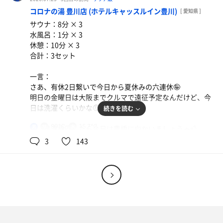
がっちゃんさん、かずさん、てんまりちゃん、いずみんさ
間ありあり。
の大阪はアツい(；´Д`A…しかも湿度もヤバいので汗ダク
コロナの湯 豊川店 (ホテルキャッスルイン豊川)
ん、shiny⚡️さんと前ならえして以来🤣
[ 愛知県 ]
汁ダクでぐったりしそうやわ😱
サウナ：8分 × 3
ならとりあえず布施に行きましょう。ハッスルパーク駐車
受付に見えたしばらくいずみんさんとお話させてもらいま
水風呂：1分 × 3
場🅿️にとうちゃこしたのは5時30分🤔
で、サウナ室へ。
した。ひとりで盛り上がった感は否めない🤣けど、お付き
休憩：10分 × 3
あ、これってまだ深夜帯だな…しばらく待ちましょう。
ここも湿度はそれなりにあるなぁ🤔
合いいただきありがとうございます🤣明日の🈂️活の参考に
ネギ七味お酢ラーメン
合計：3セット
しかし、大阪は朝から暑いなぁ(￣▽￣;)
しかし、さっきなにけんのクソアツ(褒め言葉)のサウナ室
なりました😊
静岡ラーショといえは七味お酢ラーヌン🍜 シャキシャ
浜松も暑いんですが、浜松は風が強くて常に吹いてるから
を堪能した後なので8分3セットのルーチンワークをこなせ
一言：
キのネギプラスしたら(ﾟдﾟ)ｳﾏｰ
体感はそこまでじゃないんだよねぇ😲
ました😊
しばらく腹を落ち着かせるためにカプセルに戻ってまった
さあ、有休2日繋いで今日から夏休みの六連休🤪
りと。
明日の金曜日は大阪までクルマで遠征予定なんだけど、今
で、時間になったので6時ピッタリにチェックイン。同時
おーいお茶濃い茶PREMIUM STRONG
ここ、いいなと思ったのは露天風呂の炭酸湯♨️
腹が落ち着いたら２バッチ目の🈂️活をいただきましょう💪
日は洗濯くらいかな🤔
続きを読む
に100えーん課金でデイルームを確保😁なので午前中はこ
いわゆる皮膚に泡のまとわりつくタイプの炭酸湯♨️なんだ
２バッチ目は高温サウナ２セットのミストサウナ1セット
こで過ごしましょう。
けど広い。
でルーチンワークの8分3セットが完成👏
90℃
15.7℃
男
で、洗濯機回したら今日は豊橋に向かいましょう🚗💨
ウォータークーラー
のんびりMBSのひるおび見ながらまったり(つ´∀｀)つ
うん、仕上がった🤣
もちろん向かうは東三河の雄、サウナピアなんだけど…
3
143
まずはチェックイン🈂️活。サウナ室はいつもの90℃🌡…な
あ、今日はサウナピア確か臨時休業だわ😭さっき
んかめっちゃ熱い。5月はここまでじゃなかったぞ🤔だが
風呂上がりはリクライニングでゆっくりしようと思ったけ
だがしかし…今日は22時にFriendry→さんが急遽タオル振
Instagram流れてきた……
それが良いヽ(*´∀｀)ノ
ど、エアコン付いてなくて暑いのでIJOOZの自販機前のエ
ってくれるらしいので、そちらは参戦しよ🔥
サウナ室はさすがに清掃終わり直後だったから空いていた
アコン吹き出し口下でゆっくり🤣
アウフグースの感想は明日🤣
まあ、空いてないものはしゃあなし💦
のでルーチンワークの8分3セットが快適すぐる🤣🤣🤣
とりあえず予定が狂った🤣ので、昼メッシ食うか……
さあ、もうちょいした、心斎橋に向かうんだけどクルマで
で、朝メッシ時間までの間はデイルームでTHETIME、見な
イクと駐車場代がヤバいことになるので、八尾近辺の近鉄
いつものラーヌン食べるために豊川に向かいます🏃‍♀️
がら待ち_( ˙꒳​˙ )_
の駅近の時間貸し駐車場探して電車乗ろ🤣
ラーヌン🍜ﾗﾐｮﾝにするかぁ…と、豊川インター方面に向か