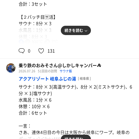
それを飲みつつゆっくり身体をクールダウンさせて、時間
ングで入ったのもあってめっちゃ快適に食事出来ました☺️
合計：3セット
イルのみでルーチンワークは8分3セッツで入眠の手助け🤣
になったら穂積に向かお🚗💨＜ｳｯﾋｮｵｵｵｱｱｱ!!!
晩飯食べたら退店。さあ、途中で給油しながらゆっくりと
【２バッチ目🈂️活】
で、また寝ます😪……3 hours later…𝐺𝑜𝑜𝑑 𝑚𝑜𝑟𝑛𝑖𝑛𝑔︎ ☕️🍃
浜松戻ります🚗💨＜ｳｯﾋｮｵｵｵｱｱｱ!!!
サウナ：8分 × 3
加齢の進んだオサーンは目覚ましなど- ̗̀⏰𓈒 𓂂𓏸なくても5時
水風呂：1分 × 3
続きを読む
ピタで目が覚める🤣🤣🤣
休憩：8分 × 3
100℃
7℃
男
合計：3セット
ので、お目覚めルーチンワークをしに2階へ降ります🤣
0
131
まずは洗体と髭をリーソー🪒決めたら目覚めは独泉の大部
自宅でダブルソフト🍞𝟛
一言：
屋サウナのJODANJODANでガッツリ8分3セッツ。
今日の朝飯は自宅でダブルソフト🍞にスクランブルエ
さて、大阪から岐阜にバビューンと移動してきて🚗💨、ふ
寝ぼけマナコもしっかりバチコリ👀。朝から最高(*｀ω´)b
乗り鉄のおみそさん@しかしキャンパー⛺
ッグ🥚を乗せて。見た目キチャナイので写真自重🤪
じこで景気づけしたあとは一番町へ。
2026.07.26
51回目の訪問
サウナ飯
改装後初のNEOGIFUへ。さあ、立駐ガチャはどうですか…
今日は昼に穂積で用事があること以外は今のところなーも
アクアリゾート 岐阜ふじの湯
[ 岐阜県 ]
メッツライチ
っと…あ、満車の立て札ないな🤪
なくて夜に浜松に戻れたらいいので急ぐアレはないんだけ
ミネラルむぎ茶
サウナ：8分 × 3(高温サウナ)、8分 × 2(ミストサウナ)、6
早く来たかいがあったね。ありがたく立駐ガチャ成功。駐
ど、まあ起きたし朝メッシは早い時間に喰っておきましょ
晚メッシはウチでこはだの酢漬けを食いました🤣 麦茶
分 × 1(塩サウナ)
車出来ました(｡¯∀¯｡)ﾆﾋ♪
う🤤
水風呂：1分 × 6
パックで水出ししたので水筒にIN🤣
ウォータークーラー
休憩：10分 × 6
で、館内着に着替えて2階のサウナ室へ😜
と、言うわけでまだ回転前だけどあと10分くらいだし3階
合計：6セット
ウォータークーラー
ちょうど14時のゲストアウフグースの時間。まだ空きがあ
で蘭丸開くの待ちましょうかねー😊
ったから受付していた熊野さんに伝えてIN(*`･ω･)ゞ
今回もいつものハムエッグ定食に納豆追加で🍳 𓈒𓂂𓏸。なん
一言：
今日のギーサーは最近わがまちサウナ大阪野田を卒業した
だかんだ泊まりの時はこれにしちゃうよなぁ🤣
さあ、連休4日目の今日は大阪から岐阜にワープ。岐阜の
HAYATEさん。満員のサウナ室でのパフォーマンスは良き
ホントは朝ラーヌン🍜が追加料金でイケるのがアテクシ的
ポーズ🚗💨＜ｳｯﾋｮｵｵｵｱｱｱ!!!