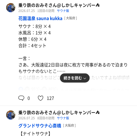
ぇとのこと……
缶マッチ
乗り鉄のおみそさん@しかしキャンパー⛺
ｺﾞﾁｿ━(人>▽<｡)━ｻﾏﾃﾞｽ。いやいや、めっちゃうまスギち
奥の100えーん要らない下駄箱に靴を置いたら券売機で
2026.07.25
1回目の訪問
サウナ飯
ゃん。
ならどこ行くねーん、というと豊中インターの手前の庄
950えーんを。たしかに昔からしたら高くはなったけど、
花園温泉 sauna kukka
[ 大阪府 ]
内。
ウォータークーラー
浜松だとこれ結構普通の価格かも。
で、調子こいてビール飲んだから酔いを覚ますために水風
サウナ：8分 × 4
下道だと大阪市内ぶち抜くことになってどれくらい時間か
呂……も考えたけど一旦カプセル💊に戻って寝よ。心拍数
水風呂：1分 × 4
かるかわからんので阪神高速で🚗💨＜ｳｯﾋｮｵｵｵｱｱｱ!!!
で、まずは身体を洗って高温サウナへ。
上がってるしね😴
休憩：6分 × 4
浜松ナンバーの田舎者なので優しくしてください🤣🤣🤣
なんか無駄に足広げるオッサンがいるのはちょっと目障り
合計：4セット
だったけど、気にせんでいれば快適😊
あ、おはようございます🤡
で、30分くらいで到着したのは夢の公衆浴場 五色。実に3
ここでルーチンワークの8分3セッツをいただいて、炭酸湯
一言：
年前のお盆休み以来。ここは素性がしれてるからちょっと
♨️へ。
なんかめっちゃ寝たわぁ🤣🤣🤣とりあえず水風呂に入りた
さあ、大阪遠征2日目は夜に枚方で用事があるので泊まり
安心🤣
いから2階へ。
もサウナのないとこ……
炭酸湯で芯まで攻めたら次はミストサウナを2セット。ん
一気に水風呂ダイブ(しとらんけど)🤣🤣🤣
ならば昼のうちはどこかで🈂️活しときたいですよね🤣🤣🤣
続きを読む
ここは大阪府公衆浴場価格の600えーんにサウナ代200え
•́ω•̀)?なんかミストが弱い(´･▽･｀)ﾖﾜｯ…全然熱くない🤣
めっちゃスッキリ(*´ч ` *)
ーんプラス……あ、うどん…しまった、ココでうどんでも
隣の塩サウナも1セット入れたら合計は6セッツ🤪
95℃
15℃
男
GSSチェックアウトしたら大阪難波の駅に向かってクルマ
よかったなぁ🤔
ラストは露天風呂のブラックシリカ湯でキマりました。
淡麗中華
で、このタイミングでルーチンワークの8分3セット。やは
停めてある近鉄八尾まで🚃
0
127
まあ、急に五色に決めたししゃあないｼｬｰﾅｲ(´−｀)
初のスズキラーメン。本当は背脂中華のつもりだった
りNEOGIFUは(◍ ´꒳` ◍)b𑇔₹!!
しかし、実は難波からなら大阪線より奈良線沿線に停めた
昼メッシまでは奥のリクライニング🪑でゆっくり。途中タ
方が全然便利だった💦
こ、食券買い間違えた🤣 魚介は薄いけどあっさり旨い
で、風呂へ。そうそう、ココいきなり2階に上がるんよね
乗り鉄のおみそさん@しかしキャンパー⛺
バコ😗🚬💭入れながら軽く永眠していた🤣
さあ、今日はミッドナイトサウナ入れたい。のでめっちゃ
🤤
😂なんか思い出してきた(笑)
2026.07.25
8回目の訪問
サウナ飯
早いけどカプセル籠りましょ🤣🤣🤣
で、どこ行こうかなあと思っていてふと思いついたところ
銭湯だと思って入るとデカさにびびる。ココ、名古屋の新
グランドサウナ心斎橋
時間が13時近くなったので退館して歩いてくねくねに向か
[ 大阪府 ]
は東大阪市……あー、やっぱり昨日の判断は裏目ってたな
守山乃湯よりもだいぶ広い。広さの感覚的には和合の湯く
伊藤園 黄金烏龍茶
いましょう。
【ナイトサウナ】
ぁ🤣🤣🤣