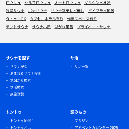
ロウリュ
セルフロウリュ
オートロウリュ
グルシン水風呂
銭湯サウナ
ボナサウナ
サウナ室テレビ無し
バイブラ水風呂
ハムエッグ朝定食＋納豆
タトゥーOK
カプセルホテル有り
作業スペース有り
朝はパン🍞(ちゃうがな) 新岐阜の朝メッシはハムエッ
テントサウナ
サウナ小屋
湖が水風呂
プライベートサウナ
グ定食🍳 𓈒𓂂𓏸。 なんだかんだこれにしちゃう🤤
エビアン
サウナを探す
サ活
ウォータークーラー
サウナ検索
サ活一覧
泊まれるサウナ検索
地図から検索
サ活検索
施設登録
トントゥ
読みもの
マッチ
ベジスタベト2辛、サービスライス🍚
腹は全然減ってないからサウドリをいただきます😋
アテクシの後くねマストメニュー🤤 やはりこのスープ
トントゥ抽選会
マガジン
はコクありありでうまスギちゃん🤪
トントゥとは
アドベントカレンダー 2025