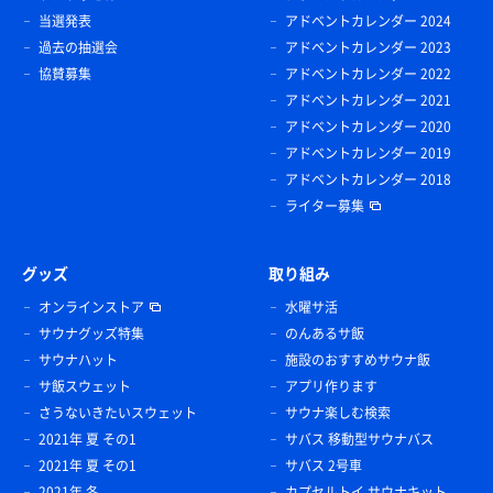
水
当選発表
アドベントカレンダー 2024
けいちゃん唐揚げ定食、トマトスライス
キリンメッツライチ
過去の抽選会
アドベントカレンダー 2023
けいちゃんのタレで漬け込んだ唐揚げがうまぁー(ﾟдﾟ)
協賛募集
アドベントカレンダー 2022
ｳﾏｰ 久しぶりにびーやーも解禁してもた🤣🤣🤣
アドベントカレンダー 2021
水
アドベントカレンダー 2020
麒麟一番搾り
アドベントカレンダー 2019
アドベントカレンダー 2018
ライター募集
ウォータークーラー
グッズ
取り組み
オンラインストア
水曜サ活
サウナグッズ特集
のんあるサ飯
サウナハット
施設のおすすめサウナ飯
サ飯スウェット
アプリ作ります
さうないきたいスウェット
サウナ楽しむ検索
2021年 夏 その1
サバス 移動型サウナバス
2021年 夏 その1
サバス 2号車
2021年 冬
カプセルトイ サウナキット