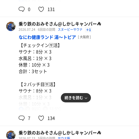
さあ、もう1軒イキたいよなぁ……どうしましょうねぇ。
休ラストは贅沢🤪新鮮なマグロ刺身(ﾟдﾟ)ｳﾏｰ
男
🤣🤣
ハーバルロウリュもヴィヒタとヨモギの香りが良い
上々🤣
新規開拓にこだわらなかったらいいんだろうけど🤔
0
131
(≧∇≦)b
ルーチンワークの8分3セットで7時を迎えます⏰
と、いうわけで通りすがりのローソンで軽くパン🍞と
アミノサプリレッド
ヴィヒタでシバいてもらったら良かったかなぁ🌿‬🤣🤣🤣
Pontaパスのクーポンポン使ってアイスコーヒーｺｰﾌｨｰ
合計すると25分コースの長丁場でしたが、下段で日和って
乗り鉄のおみそさん@しかしキャンパー⛺
はい、一日の活力の朝メッシ食いましょう(*･∀･*)ﾒｯｼｰ!!
(｢☕️・ω･)｢☕️を昼飯にします。
たから完走🤣
2026.07.24
6回目の訪問
スヌーピーサウナ
＋1
さあ、何食いましょ(˙˙*)?…やはり普段は食べない和食か
ウォータークーラー
いずみんさんともお話出来たし(*´꒳`*)ﾖｷﾖｷﾉﾖｷ
なにわ健康ランド 湯〜トピア
なぁ🤔
[ 大阪府 ]
まあ、普段昼飯は自作弁当でそれも軽くしか食べてないか
……というわけでチョイスは納豆定食の米🌾大盛りで。ま
【チェックイン🈂️活】
らガッツリとは食えないだろうし、それでええのよ🤪
それからは一旦カプセルに戻ってアクスパでまったりした
あ、これだよなぁ🤣
サウナ：8分 × 3
りタバコ( ´Д`)y━･~~入れたりでゆっくりと。
水風呂：1分 × 3
で、なんでわざわざ八尾に来たかと言うと喜多の湯♨️制覇
量的にもちょうど良いジャストサイズ(≧∇≦)b
休憩：10分 × 3
のため🤣🤣🤣
うん…腹が…減った(›´ω`‹ )…6階いこ。昼飯軽かったし腹
これでいいのよ、いや、これがいいのよ😜まさにジャパニ
合計：3セット
と、いうわけでとうちゃこしたのは八尾温泉喜多の湯♨️
減るのが早かったわ🤣🤣🤣
ーズスタイル🤣
これで現存する喜多の湯＋浜松の喜多の湯(現OYUGIWA浜
今日はエレベーター乗った時に目に入った塩焼きそばとス
【２バッチ目🈂️活】
松市野)の7店舗制覇🤣
パッシュでキメましょう🤣
腹を落ち着かせたらラストのモーニングサウナ２バッチ目
サウナ：8分 × 3
薄味ながらもニンニク🧄効いてパンチはありながらもさっ
もルーチンワークの8分3セットでフィニッシュ✨️
水風呂：1分 × 3
続きを読む
入った感じは…喜多の湯にしたらデカいなぁ🤔
ぱりといただけました。調子こいて麺倍増にしたら腹パン
しかし、今日のGSSのサウナ室はアツかったなぁ😲
休憩：10分 × 3
まあ、本店とも言うべき庄内の喜多の湯は小さいしね(な
(￣┓￣)ｹﾞﾌｯ。スパッシュが良きアクセントになりました
90℃
13.5℃
男
合計：3セット
のにあんだけ混んでる💦)
🤤
さあ、そろそろ八尾に向かいましょ🚃しかし既に暑いι(´Д
7
134
｀υ)ｱﾂｨｰ
一言：
入館料を支払いして風呂にIN‹‹\(´ω` )/››
晩メッシの後マッサージルーム覗いたらいずみんさんが受
近鉄八尾のそばに停めたクルマ取りに行ってから……さあ
さあ、今日から2泊3日でサウナ巡り🚗💨
風呂も体感は香流の喜多の湯くらいの広さかなぁ🤔
乗り鉄のおみそさん@しかしキャンパー⛺
付に見えたのでちいかわルームを覗かせてもらいました👀
どこ行こうかなぁ🤔今日はいまだノープラン🤣🤣🤣
今日は泊まりは心斎橋なんだけど、チェックインまでは時
何はともあれまずは身体をしっかりと洗いましょう。今日
2026.07.23
5回目の訪問
サウナ飯