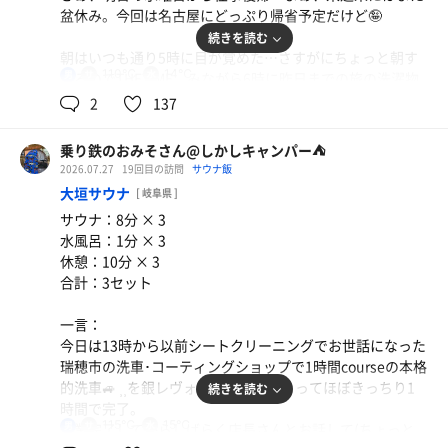
とうちゃこしたのは湯風景しおり。連休ラスト🈂️活はしお
盆休み。今回は名古屋にどっぷり帰省予定だけど🤪
りちゃんでキメましょう(*•̀ㅂ•́)و✧
続きを読む
朝はいつも通り5時に目が覚めた…さすがにちょっと朝す
平日の昼間なのに駐車場🅿️はかなり満車に近い🈵…嘘やろ
110℃
14℃
男
ぎるのでTHETIME、みながら6時に昨日までの旅の洗濯物
ー🤣
をガッツリ洗いましょう。
2
137
ま、まぁとりま入館。
夏はある意味有難いね。結構な量だったけど1回で全然イ
ケました🌀🌀
朝ななつぼしでしっかりと洗体はしたもののサウニング前
乗り鉄のおみそさん@しかしキャンパー⛺
は、洗っとかないとね🤪
2026.07.27
19回目の訪問
サウナ飯
で、今日は浜松近辺から出る予定なし。しかし強烈に蒸し
と、言うわけでこの連休はサウナの度に洗体するから手の
大垣サウナ
[ 岐阜県 ]
暑い浜松。寝て起きたら汗だく。除湿はかけていたけどや
脂が落ちてカッスカスになってるわ……皮膚も割れてる
サウナ：8分 × 3
っぱり暑いね(；´Д`A
し…アホですな、アテクシ🤣🤣🤣
水風呂：1分 × 3
朝風呂行きたいなぁ……近所の極楽湯♨️にしようかな…い
休憩：10分 × 3
や、もうシーズン料金取るところだしなぉ🤔
で、サウナ室へ。
合計：3セット
サウナは全然混んでないね。なのでJODANJODANにしっ
ならば和合…は今日は臨時休業😭
かり座れた。ほぼ100℃のサウナ室は湿度が結構あるから
一言：
あ、昼にちょっと食べたいものあるし磐田まで行こ🚗💨＜
まあまあ熱い(；´Д`A
今日は13時から以前シートクリーニングでお世話になった
ｳｯﾋｮｵｵｵｱｱｱ!!!
瑞穂市の洗車･コーティングショップで1時間courseの本格
磐田といえば磐田の湯……磐田ななつぼしですね🫡
なんだかんだ🈂️活に来ちゃうと3セットやっちゃう🤣
的洗車🚙 ⸒⸒を銀レヴォーグにしてもらってほぼきっちり1
続きを読む
と、言うわけでルーチンワークは8分3セットでしっかりキ
時間で完了。
時間はまだ朝風呂時間。平日朝風呂は600えーん。安いよ
マリました😊
115℃
15℃
男
作業完了してからしばらく店長さんとお話して(ちょっと
なぁ☺️