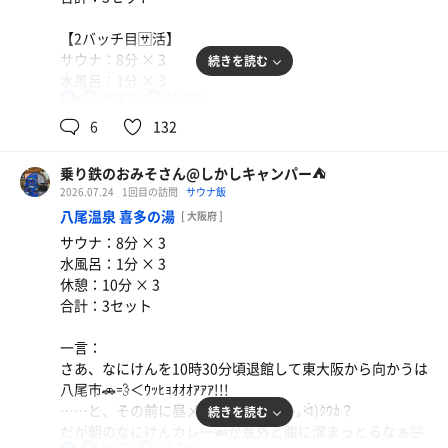
そういえば、ジャガーさん居たような気がしていたけど、
しかもラドルが置いてあってセルフロウリュできるみた
𝕏でやはり居てはった事がわかり、実は真後ろに居てたと
麦茶
い。ここは85℃くらいのサウナでしたけど、ホンマにこ
【2バッチ目🈂️活】
いう🤣🤣🤣
れ？って思っていたら露天風呂側にもっと大きい高温サウ
サウナ：8分 × 3
続きを読む
ナがありました🤣🤣🤣
水風呂：1分 × 3
ウォータークーラー
で、Friendry→さんのアウフグース、結局オカワリ熱波は
100℃
15.7℃
男
休憩：6分 × 3
しなかったけど、大満足でした。浜松からのロングドライ
露天風呂側のサウナは95℃。30分毎にスタッフさんがアロ
合計：3セッツ
6
132
ブの疲れ🚗³₃もあるしよく寝れそうだわ😴
マ水掛けに来てくれるみたいで、湿度はしっかりとあるイ
マドキのアツいサウナ。さっきの1セットは抜きでルーチ
一言：
その後ジャガーさんとはフロントで再開。謎シールという
乗り鉄のおみそさん@しかしキャンパー⛺
ンワークの8分3セットでキマリ😜
さあ、今回の夏休み最大のイベント…GSS…とうちゃこし
可愛すぎるシールいただいちゃいました😍
2026.07.24
1回目の訪問
サウナ飯
ましたよ。
次はタイミング合えばいいなぁ、(*´･∀･)*´-∀-)ｳﾝ
八尾温泉 喜多の湯
時間は11時過ぎ。ならばちょい早めの昼メッシにします
[ 大阪府 ]
近鉄八尾を14時40分発の電車乗ったら難波じゃなくて上本
か。
サウナ：8分 × 3
町止まり…鶴橋で乗り換えて何とか15時20分に着けました
|ｮ'ω'〃)おはようございます♪
外暑いしここで食べていこう。チョイスは肉吸いに鮭のお
水風呂：1分 × 3
🚃𓈒𓂂𓏸🚃
にぎり🍙
休憩：10分 × 3
あれから即落ちして爆睡していたみたい🐑💤夜の記憶が全
肉吸いってまじでスルスル食えるよなぁ🤤
合計：3セット
今回も個室カプセルを確保💊普通の金曜日だったから安か
然ない😂
ちょっと濃い味だったけど、(ﾟдﾟ)ｳﾏｰ。
った(´-ω-)ｳﾑ
しかし、加齢の進んだオサーンは目覚ましなしで5時に目
一言：
覚めてしまうんよね🤣
量もマジでちょうど良くてバッチグーჱ̒✧°́⌳ｰ́)੭
さあ、なにけんを10時30分頃退館して東大阪から向かうは
で、駆けつけで2セット入れたら今日のメインイベント①
いつもなら脇目も振らずにサウナに向かうんだけど、今回
メシ食ったらそのまま冷房にあたって身体をクールダウ
八尾市🚗💨＜ｳｯﾋｮｵｵｵｱｱｱ!!!
のいずみんヒーリング回･ハーバルロウリュに参加🫡
は全然急がないので2度寝して6時に起きて髭をリーソー🪒
トンボまぐろ刺身
ン。
……と、その前に昼メッシ食うか(｡🍣｡ᐛ)ｸｳｶ？
続きを読む
ヒーリング回は初めて受けるけど、あれいいですね。身体
決めたらモーニングサウナ1バッチ目。
今日は綺麗なトンボまぐろがスーパーにあったので連
だが朝のなにけんカレー🍛が意外と腹に溜まっとるなぁ🤣
への負担もそこまでないし、(*´꒳`*)ﾖｷﾖｷ
ガラガラで最高のサウナ室は100℃🌡まで上がっていて
90℃
13.7℃