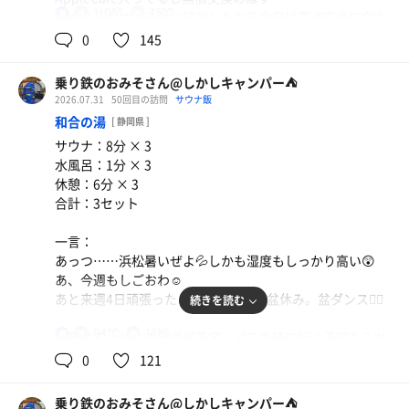
まあ、最近スパ銭系の風呂も値上がりえぐいし、それでも
ん•́ω•̀)?…なんか日替わり定食がめちゃくちゃ良さげ。
110℃
15℃
男
調べたらやはりそれに該当したから今日は電池交換に向か
柴三郎出してもお釣りが来るとこがまだ何軒かある浜松地
今日の日替わり定食はラーヌン🍜とミニ生姜焼き丼🐷。こ
います🔋
0
145
区の方がいいな…
んなん美味いに決まってるやん🤣
しかし、浜松のAppleプロバイダは浜松駅前のビックカメ
まあ、それはそれでこのご時世しゃあないところもあるし
乗り鉄のおみそさん@しかしキャンパー⛺
はい、あたり前田のクラッカー😊
ラ📸…全然いいタイミングで予約が取れなかったから近く
1000えーんならまだマシかなと。
2026.07.31
50回目の訪問
サウナ飯
貝ダシの効いたあっさり醤油ラーヌン🍜がうまスギちゃん
を調べたら豊橋のカメラのキタムラが該当。しかも土曜日
しかし…この前も思ったけど混んでるなぁ💦
和合の湯
😋
[ 静岡県 ]
の14時でイケるやんか🤣
いや、これまじで美味かった(*´﹃｀*)
サウナ：8分 × 3
ここは施設がまあまあ小ぶり。とりま身体を洗って先に炭
水風呂：1分 × 3
と、言うわけでソッコー予約したのはいいけど時間が中途
酸湯♨️で芯から温めたら、サウナ室へ。
生姜焼き丼も風呂上がりにちょうどいい濃いめの味付けと
休憩：6分 × 3
半端やなぁ🤔
汗手拭い、壁もたれのアホみたいなのは居たけど、基本は
野菜タプーリで0キロカロリーですな🤣🤣😇
合計：3セット
どこかのサウナで時間つぶししよかな。ピアは2時間だけ
皆さんマナーが良い。これは前に来た時も思いました。
になるのでそれはもったいないしなぁ…( °_° )
サウナもメシも満足満腹丸(*¯꒳¯*)
一言：
JODANにイケたので今回は上段で朝🈂️活をマンキツしま
さあ、浜松戻りますかねぇ🚗³₃
あっつ……浜松暑いぜよ💦しかも湿度もしっかり高い😲
ならばこっちで🈂️活してから豊橋に行くようにしよ🤪
しょう。
あ、今週もしごおわ☺️
あ、この前定休日で食えなかったアレ食べに磐田に行こ🚗
上段の温度は温度計🌡より高い。ので100℃かなぁと。
あと来週4日頑張ったらやっとこさの盆休み。盆ダンス👯‍♂️
続きを読む
💨＜ｳｯﾋｮｵｵｵｱｱｱ!!!
ルーチンワークは8分3セットでしっかりとサウニングでキ
マりました。
94℃
15℃
男
今年はずっと名古屋帰省予定。どこか特に行く予定も入れ
クルマ🚗³₃に乗り込んで向かうはYAMAHAの本社方面。
てないから名古屋近辺🈂️活になるんでしょうなぁ🤣🤣🤣
0
121
おお、今日はちゃんとスズキラーメン開いていた🍜
さあ、サウナ煌(今まで伏せていたのに🤣)1時間後にすぐ昼
メッシ行けるように時間調整しつつ焼津から清水に下道レ
…はいいや。とりましごおわしたので晚メッシ食いに行き
さあ、今日は背脂中華にしよかな🤔
乗り鉄のおみそさん@しかしキャンパー⛺
ーシングでイキますかねぇ。