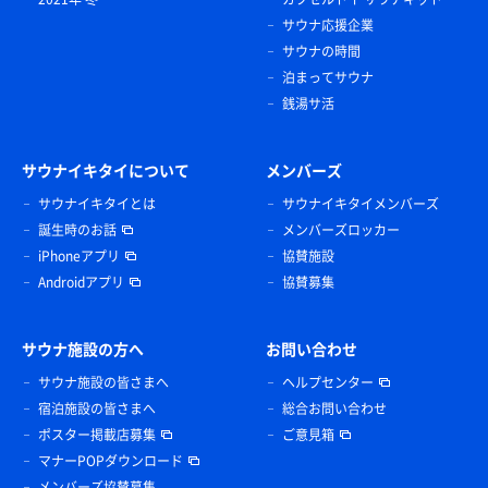
サウナ応援企業
サウナの時間
泊まってサウナ
銭湯サ活
サウナイキタイについて
メンバーズ
サウナイキタイとは
サウナイキタイメンバーズ
誕生時のお話
メンバーズロッカー
iPhoneアプリ
協賛施設
Androidアプリ
協賛募集
肉吸い・シャケおにぎり（イエス定食）
昼はさっぱりと肉吸い。肉吸い考えた人…天才よね。
スルスル入って(ﾟдﾟ)ｳﾏｰ
サウナ施設の方へ
お問い合わせ
サウナ施設の皆さまへ
ヘルプセンター
大山牧場牛乳
宿泊施設の皆さまへ
総合お問い合わせ
ポスター掲載店募集
ご意見箱
ウォータークーラー
マナーPOPダウンロード
メンバーズ協賛募集