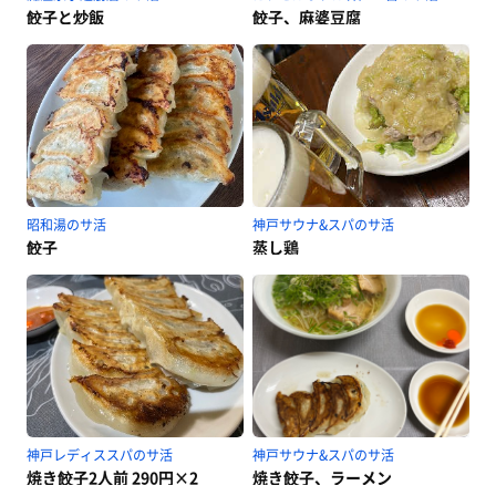
餃子と炒飯
餃子、麻婆豆腐
昭和湯のサ活
神戸サウナ&スパのサ活
餃子
蒸し鶏
神戸レディススパのサ活
神戸サウナ&スパのサ活
焼き餃子2人前 290円×2
焼き餃子、ラーメン