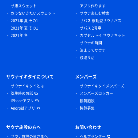
サ飯スウェット
アプリ作ります
さうないきたいスウェット
サウナ楽しむ検索
2021年 夏 その1
サバス 移動型サウナバス
2021年 夏 その1
サバス 2号車
2021年 冬
カプセルトイ サウナキット
サウナの時間
泊まってサウナ
銭湯サ活
サウナイキタイについて
メンバーズ
サウナイキタイとは
サウナイキタイメンバーズ
誕生時のお話
メンバーズロッカー
iPhoneアプリ
協賛施設
Androidアプリ
協賛募集
サウナ施設の方へ
お問い合わせ
サウナ施設の皆さまへ
ヘルプセンター