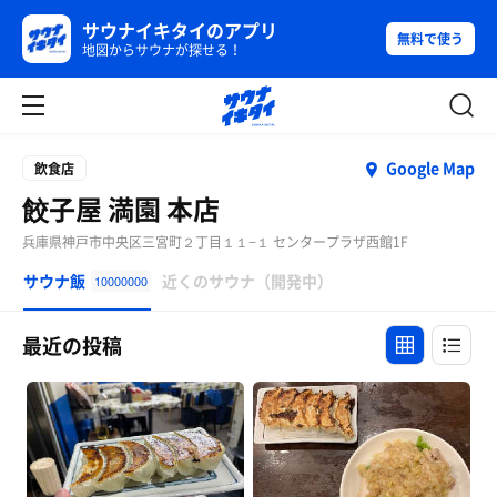
サウナイキタイのアプリ
無料で使う
地図からサウナが探せる！
Google Map
飲食店
餃子屋 満園 本店
兵庫県神戸市中央区三宮町２丁目１１−１ センタープラザ西館1F
サウナ飯
近くのサウナ（開発中）
10000000
最近の投稿