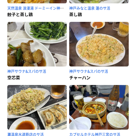
天然温泉 浪漫湯 ドーミーイン神戸元町のサ活
神戸みなと温泉 蓮のサ活
餃子と蒸し鶏
蒸し鶏
神戸サウナ&スパのサ活
神戸サウナ&スパのサ活
空芯菜
チャーハン
灘温泉水道筋店のサ活
カプセルホテル神戸三宮のサ活