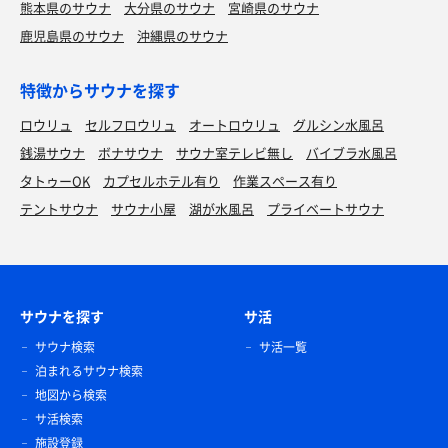
熊本県のサウナ
大分県のサウナ
宮崎県のサウナ
鹿児島県のサウナ
沖縄県のサウナ
特徴からサウナを探す
ロウリュ
セルフロウリュ
オートロウリュ
グルシン水風呂
銭湯サウナ
ボナサウナ
サウナ室テレビ無し
バイブラ水風呂
タトゥーOK
カプセルホテル有り
作業スペース有り
テントサウナ
サウナ小屋
湖が水風呂
プライベートサウナ
サウナを探す
サ活
サウナ検索
サ活一覧
泊まれるサウナ検索
地図から検索
サ活検索
施設登録