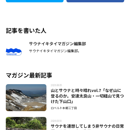
記事を書いた人
サウナイキタイマガジン編集部
サウナイキタイマガジン編集部。
マガジン最新記事
2026.08.05
山とサウナと時々晴れvol.7「なぜ山に
登るのか。安達太良山・一切経山で見つ
けた下山口」
ロベルト本郷三丁目
2026.03.10
サウナを連想してしまう非サウナの日常