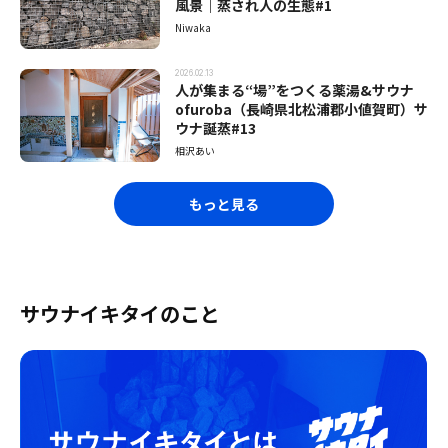
風景｜蒸され人の生態#1
Niwaka
2026.02.13
人が集まる“場”をつくる薬湯&サウナ
ofuroba（長崎県北松浦郡小値賀町）サ
ウナ誕蒸#13
相沢あい
もっと見る
サウナイキタイのこと