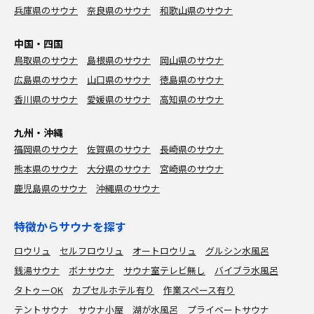
兵庫県のサウナ
奈良県のサウナ
和歌山県のサウナ
中国・四国
鳥取県のサウナ
島根県のサウナ
岡山県のサウナ
広島県のサウナ
山口県のサウナ
徳島県のサウナ
香川県のサウナ
愛媛県のサウナ
高知県のサウナ
九州・沖縄
福岡県のサウナ
佐賀県のサウナ
長崎県のサウナ
熊本県のサウナ
大分県のサウナ
宮崎県のサウナ
鹿児島県のサウナ
沖縄県のサウナ
特徴からサウナを探す
ロウリュ
セルフロウリュ
オートロウリュ
グルシン水風呂
銭湯サウナ
ボナサウナ
サウナ室テレビ無し
バイブラ水風呂
タトゥーOK
カプセルホテル有り
作業スペース有り
テントサウナ
サウナ小屋
湖が水風呂
プライベートサウナ