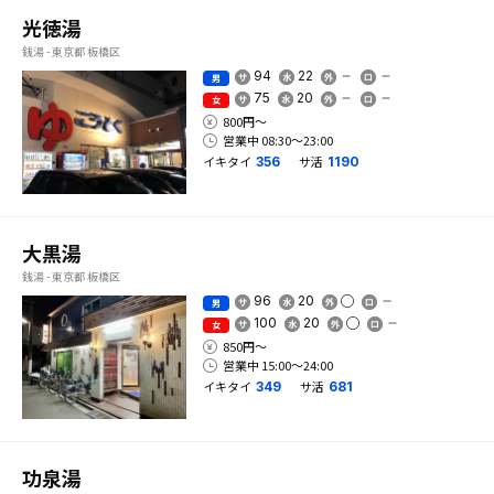
光徳湯
銭湯 - 東京都 板橋区
94
22
男
75
20
女
800円〜
営業中 08:30〜23:00
イキタイ
サ活
356
1190
大黒湯
銭湯 - 東京都 板橋区
96
20
男
100
20
女
850円〜
営業中 15:00〜24:00
イキタイ
サ活
349
681
功泉湯