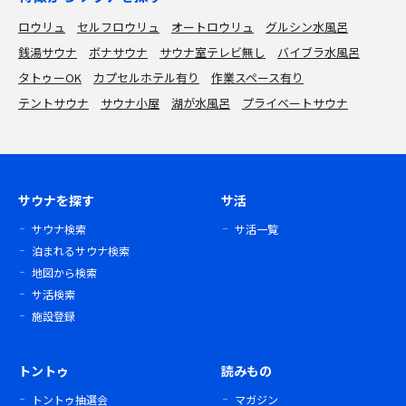
ロウリュ
セルフロウリュ
オートロウリュ
グルシン水風呂
銭湯サウナ
ボナサウナ
サウナ室テレビ無し
バイブラ水風呂
タトゥーOK
カプセルホテル有り
作業スペース有り
テントサウナ
サウナ小屋
湖が水風呂
プライベートサウナ
サウナを探す
サ活
サウナ検索
サ活一覧
泊まれるサウナ検索
地図から検索
サ活検索
施設登録
トントゥ
読みもの
トントゥ抽選会
マガジン