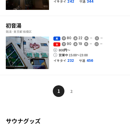
イキタイ
サ活
242
344
初音湯
銭湯 - 東京都 板橋区
80
22
男
90
19
女
800円〜
営業中 15:00〜23:00
イキタイ
サ活
232
456
1
2
サウナグッズ