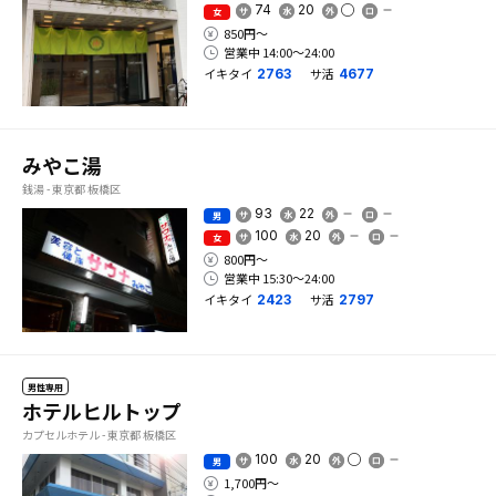
74
20
女
850円〜
営業中 14:00〜24:00
イキタイ
サ活
2763
4677
みやこ湯
銭湯 - 東京都 板橋区
93
22
男
100
20
女
800円〜
営業中 15:30〜24:00
イキタイ
サ活
2423
2797
男性専用
ホテルヒルトップ
カプセルホテル - 東京都 板橋区
100
20
男
1,700円〜