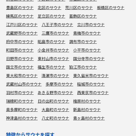
豊島区のサウナ
北区のサウナ
荒川区のサウナ
板橋区のサウナ
練馬区のサウナ
足立区のサウナ
葛飾区のサウナ
江戸川区のサウナ
八王子市のサウナ
立川市のサウナ
武蔵野市のサウナ
三鷹市のサウナ
青梅市のサウナ
府中市のサウナ
昭島市のサウナ
調布市のサウナ
町田市のサウナ
小金井市のサウナ
小平市のサウナ
日野市のサウナ
東村山市のサウナ
国分寺市のサウナ
国立市のサウナ
福生市のサウナ
狛江市のサウナ
東大和市のサウナ
清瀬市のサウナ
東久留米市のサウナ
武蔵村山市のサウナ
多摩市のサウナ
稲城市のサウナ
羽村市のサウナ
あきる野市のサウナ
西東京市のサウナ
瑞穂町のサウナ
日の出町のサウナ
檜原村のサウナ
奥多摩町のサウナ
大島町のサウナ
新島村のサウナ
神津島村のサウナ
八丈町のサウナ
青ヶ島村のサウナ
特徴からサウナを探す