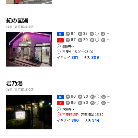
紀の国湯
銭湯 - 東京都 板橋区
94
22
男
87
20
女
950円〜
営業中 15:00〜23:00
イキタイ
サ活
381
809
岩乃湯
銭湯 - 東京都 板橋区
96
30
男
90
30
女
700円〜
営業時間外
営業開始 15:30
イキタイ
サ活
360
544