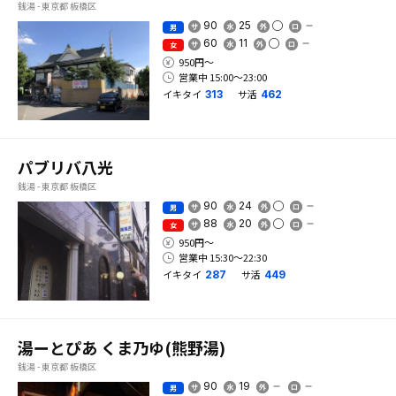
銭湯 - 東京都 板橋区
90
25
男
60
11
女
950円〜
営業中 15:00〜23:00
イキタイ
サ活
313
462
パブリバ八光
銭湯 - 東京都 板橋区
90
24
男
88
20
女
950円〜
営業中 15:30〜22:30
イキタイ
サ活
287
449
湯ーとぴあ くま乃ゆ(熊野湯)
銭湯 - 東京都 板橋区
90
19
男