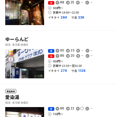
88
25
女
900円〜
営業中 14:00〜22:00
イキタイ
サ活
284
236
ゆーらんど
銭湯 - 東京都 板橋区
90
23
男
86
20
女
900円〜
営業中 13:30〜翌01:00
イキタイ
サ活
279
1126
男性専用
愛染湯
銭湯 - 東京都 板橋区
86
22
男
750円〜