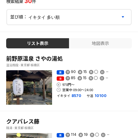
30
検索結果
件
並び順：
リスト表示
地図表示
前野原温泉 さやの湯処
温浴施設 - 東京都 板橋区
90
15
男
85
15
女
970円〜
営業中 09:00〜24:00
イキタイ
サ活
8570
10100
クアパレス藤
銭湯 - 東京都 板橋区
114
19
男