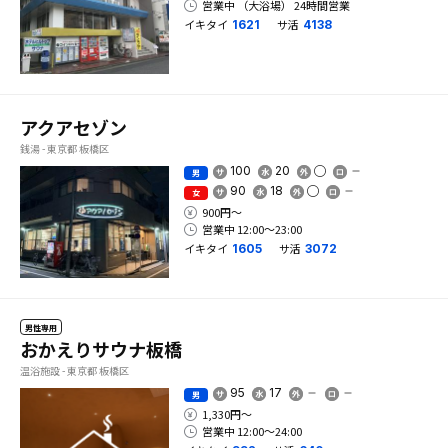
営業中 （大浴場） 24時間営業
イキタイ
サ活
1621
4138
アクアセゾン
銭湯 - 東京都 板橋区
100
20
男
90
18
女
900円〜
営業中 12:00〜23:00
イキタイ
サ活
1605
3072
男性専用
おかえりサウナ板橋
温浴施設 - 東京都 板橋区
95
17
男
1,330円〜
営業中 12:00〜24:00