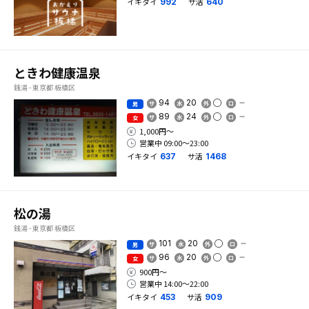
イキタイ
サ活
992
640
ときわ健康温泉
銭湯 - 東京都 板橋区
94
20
男
89
24
女
1,000円〜
営業中 09:00〜23:00
イキタイ
サ活
637
1468
松の湯
銭湯 - 東京都 板橋区
101
20
男
96
20
女
900円〜
営業中 14:00〜22:00
イキタイ
サ活
453
909