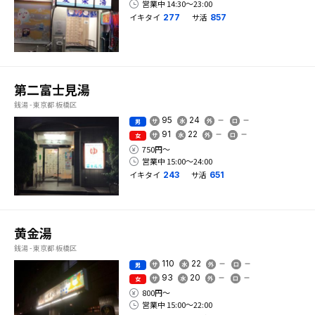
営業中 14:30〜23:00
イキタイ
サ活
277
857
第二富士見湯
銭湯 - 東京都 板橋区
95
24
男
91
22
女
750円〜
営業中 15:00〜24:00
イキタイ
サ活
243
651
黄金湯
銭湯 - 東京都 板橋区
110
22
男
93
20
女
800円〜
営業中 15:00〜22:00