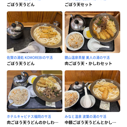
ごぼう天うどん
ごぼう天セット
佐賀の湯処 KOMOREBIのサ活
鏡山温泉茶屋 美人の湯のサ活
ごぼう天うどん
肉ごぼう天・かしわセット
ホテルキャビナス福岡のサ活
みなと温泉 波葉の湯のサ活
肉ごほう天うどんのかしわ飯セット
中麺ごぼう天うどんとかしわごはん