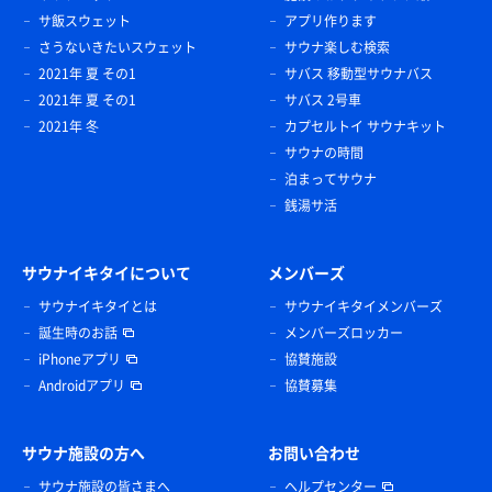
サ飯スウェット
アプリ作ります
さうないきたいスウェット
サウナ楽しむ検索
2021年 夏 その1
サバス 移動型サウナバス
2021年 夏 その1
サバス 2号車
2021年 冬
カプセルトイ サウナキット
サウナの時間
泊まってサウナ
銭湯サ活
サウナイキタイについて
メンバーズ
サウナイキタイとは
サウナイキタイメンバーズ
誕生時のお話
メンバーズロッカー
iPhoneアプリ
協賛施設
Androidアプリ
協賛募集
サウナ施設の方へ
お問い合わせ
サウナ施設の皆さまへ
ヘルプセンター