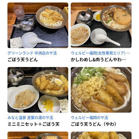
グリーンランド 中洲店のサ活
ウェルビー福岡(女性専用エリア) ※旧SaunaLab Fukuokaのサ活
ごぼう天うどん
かしわめし&肉うどんやわ丸天プラス
みなと温泉 波葉の湯のサ活
ウェルビー福岡のサ活
ミニミニセット＋ごぼう天
ごぼう天うどん（やわ）