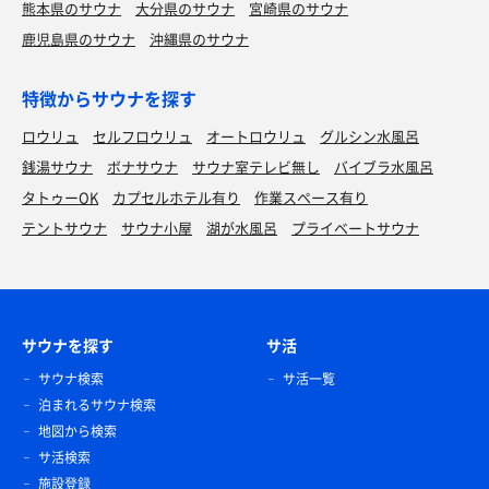
熊本県のサウナ
大分県のサウナ
宮崎県のサウナ
鹿児島県のサウナ
沖縄県のサウナ
特徴からサウナを探す
ロウリュ
セルフロウリュ
オートロウリュ
グルシン水風呂
銭湯サウナ
ボナサウナ
サウナ室テレビ無し
バイブラ水風呂
タトゥーOK
カプセルホテル有り
作業スペース有り
テントサウナ
サウナ小屋
湖が水風呂
プライベートサウナ
サウナを探す
サ活
サウナ検索
サ活一覧
泊まれるサウナ検索
地図から検索
サ活検索
施設登録