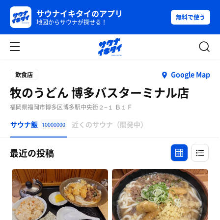
サウナイキタイのアプリ
無料で使う
地図からサウナが探せる！
Google Map
飲食店
牧のうどん 博多バスターミナル店
福岡県福岡市博多区博多駅中央街２−１ Ｂ１Ｆ
サウナ飯
近くのサウナ（開発中）
10000000
最近の投稿