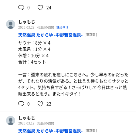
0
24
しゃもじ
2026.03.27
4回目の訪問
銭湯サ活
天然温泉 たからゆ -中野若宮温泉-
[ 東京都 ]
サウナ：8分 × 4
水風呂：1分 × 4
休憩：10分 × 4
合計：4セット
一言：週末の疲れを癒しにこちらへ。少し早めのinだった
が、それなりの活気がある。とは言え待ちもなくサクッと
4セット。気持ち良すぎる！さっぱりして今日はきっと熟
睡出来ると思う。またイキタイ！
0
22
しゃもじ
2026.03.19
3回目の訪問
天然温泉 たからゆ -中野若宮温泉-
[ 東京都 ]