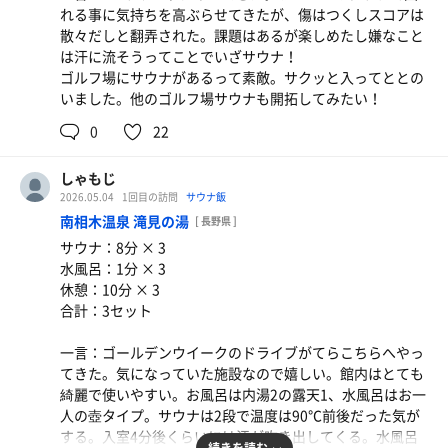
れる事に気持ちを高ぶらせてきたが、傷はつくしスコアは
サ飯セット
散々だしと翻弄された。課題はあるが楽しめたし嫌なこと
全てがうまい。最高！
は汗に流そうってことでいざサウナ！
ゴルフ場にサウナがあるって素敵。サクッと入ってととの
いました。他のゴルフ場サウナも開拓してみたい！
0
22
しゃもじ
2026.05.04
1回目の訪問
サウナ飯
南相木温泉 滝見の湯
[ 長野県 ]
サウナ：8分 × 3
水風呂：1分 × 3
休憩：10分 × 3
合計：3セット
一言：ゴールデンウイークのドライブがてらこちらへやっ
てきた。気になっていた施設なので嬉しい。館内はとても
綺麗で使いやすい。お風呂は内湯2の露天1、水風呂はお一
人の壺タイプ。サウナは2段で温度は90℃前後だった気が
する。入室4分後くらいには汗が吹き出してくる。水風呂