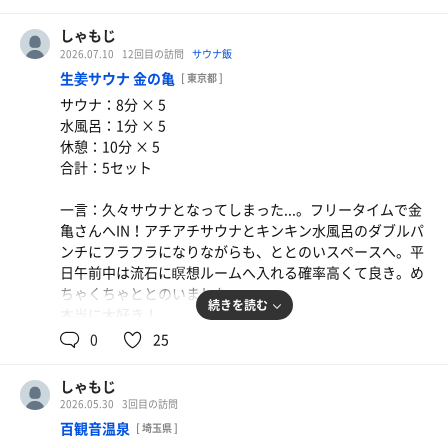
えました。地元のおじさんが声をかけてくれて関西弁に触
れられてちょっと感激。
しゃもじ
いいスタートを切れました。
2026.07.10
12回目の訪問
サウナ飯
生姜サウナ 金の亀
[ 東京都 ]
サウナ：8分 × 5
水風呂：1分 × 5
休憩：10分 × 5
合計：5セット
一言：久々サウナとなってしまった...。フリータイムで金
亀さんへIN！アチアチサウナとキンキン水風呂のダブルパ
ンチにフラフラになりながらも、ととのいスペースへ。平
日午前中は流石に瞑想ルームへ入れる確率高くて良き。め
ちゃくちゃととのいました。
続きを読む
本当に大好き！
0
25
水
しゃもじ
2026.05.30
3回目の訪問
百観音温泉
[ 埼玉県 ]