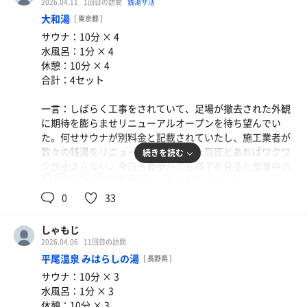
2026.04.11
1回目の訪問
銭湯サ活
のが惜しいところである。洗い場に居座るのも気持ちが落
大和湯
[ 東京都 ]
ち着かないものである。贅沢なお願いなのは承知の上だ
サウナ：10分 × 4
し、住宅地のど真ん中で難しいかもしれないが、あれだけ
水風呂：1分 × 4
の完成度のサウナと水風呂は中々ないのでアップグレード
休憩：10分 × 4
されたら凄く嬉しい。されなくとも通いますけどね。
合計：4セット
一言：しばらく工事をされていて、足場が撤去された外観
に期待を膨らませリニューアルオープンを待ち望んでい
た。何せサウナが別料金と記載されていたし、施工業者が
チャーシュー丼
数々の銭湯をリニューアルさせてきた巨匠とあればワクワ
続きを読む
うまい！
クが止まらない。今日も散歩がてら様子を見ると営業中の
82℃
18.6℃
男
文字が！踵を返しお風呂セットを取りに戻った。
リノベ銭湯らしい綺麗さで浴室も広い。カランの数も豊
0
33
富で浴槽はシルキーバス、電気風呂、ジェットバス、炭酸
泉に水風呂とバラエティーに富む。気になるサウナは三段
しゃもじ
ひな壇で、ガス熱源の巨大ストーブとロウリュ付き。定期
2026.04.06
11回目の訪問
的な自動ロウリュと強制送風により82℃ながら熱い。湿度
平尾温泉 みはらしの湯
[ 長野県 ]
マシマシの入りやすい熱さとなっている。全体的に明るく
サウナ：10分 × 3
大きな窓からはサウナ室の外の様子がよく見える。新しい
水風呂：1分 × 3
木材の匂いがいい香りで良き。あとはビート板が極厚でク
休憩：10分 × 3