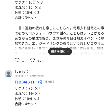
サウナ：10分 × 3
水風呂：1分 × 3
休憩：10分 × 3
合計：3セット
一言：連勤の疲れを癒しにこちらへ。毎月入れ替えとの事
で初めてコンフォートサウナ側へ。こちらはテレビがある
昔ながらの構成で好き。まさかの今日は熱波イベントに参
加できた。エナジードリンクの香りという珍しいロウリュ
とSKCを思わせるマキタブロワーの登場に感極まる。雑談
続きを読む
系ロウリュという新しくもアットホームな雰囲気に心も体
もアチアチになった。最後はブロワーでお見送りされ水風
1
25
呂へ。相変わらず丁度いい温度。こちら側は露天スペース
に加え、更衣室側にも外気浴スペースがあってステキ。リ
しゃもじ
ピートしてしまういい施設。中野区のてっぺんとって欲し
2026.03.12
1回目の訪問
い！！
FLOBA(フローバ)
[ 東京都 ]
サウナ：8分 × 4
水風呂：1分 × 4
休憩：10分 × 4
合計：4セット