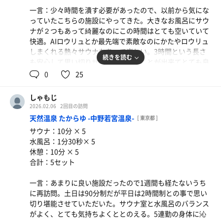
一言：少々時間を潰す必要があったので、以前から気にな
っていたこちらの施設にやってきた。大きなお風呂にサウ
ナが２つもあって綺麗なのにこの時間はとても空いていて
快適。AIロウリュとか最先端で素敵なのにかたやロウリュ
しまくれる熱々サウナもあって楽しい。3時間という長さ
続きを読む
も安心して思い切りサウナを楽しむことが出来てとても良
い。和テイストで雰囲気もいいし休憩スペースは知人と来
0
25
ても楽しめそうなものが置いてあって良き。またイキタ
イ！
しゃもじ
2026.02.06
2回目の訪問
天然温泉 たからゆ -中野若宮温泉-
[ 東京都 ]
サウナ：10分 × 5
水風呂：1分30秒× 5
休憩：10分 × 5
合計：5セット
一言：あまりに良い施設だったので1週間も経たないうち
に再訪問。土日は90分制だが平日は2時間制との事で思い
切り堪能させていただいた。サウナ室と水風呂のバランス
がよく、とても気持ちよくととのえる。5連勤の身体に沁