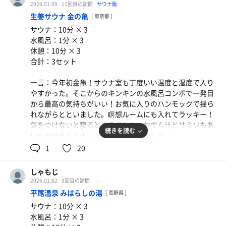
がキマる。温泉も良かったしココはまた来たいな！
2026.01.09
11回目の訪問
サウナ飯
生姜サウナ 金の亀
[ 東京都 ]
サウナ：10分 × 3
水風呂：1分 × 3
休憩：10分 × 3
合計：3セット
一言：今年初金亀！サウナ室も丁度いい温度と湿度で入り
やすかった。そこからのキンキンの水風呂コンボで一発目
から最高の気持ちがいい！お気に入りのハンモックで揺ら
れながらとといました。瞑想ルームにも入れてラッキー！
気をつけないと寝るところでした。おでん汁とサミソもあ
続きを読む
いもかわらずうまい！大満足のサ活でした。
1
20
しゃもじ
2026.01.02
9回目の訪問
平尾温泉 みはらしの湯
[ 長野県 ]
サウナ：10分 × 3
水風呂：1分 × 3