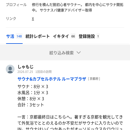
プロフィール
修行を積んだ脱初心者サウナー。 都内を中心にサウナ開拓
中。 サウナスパ健康アドバイザー取得
リンク
X
サ活
統計レポート
イキタイ
登録施設
148
66
1
絞り込み検索
しゃもじ
2026.07.25
1回目の訪問
サウナ&カプセルホテル ルーマプラザ
[ 京都府 ]
サウナ：8分 × 3
水風呂：1分 × 3
休憩：8分 × 3
合計：3セット
一言：京都最終日はこちらへ。暑すぎる京都を観光してき
て外気浴でととのえるのか不安だがサウナに入りたいので
IN。サウナはいくつかあったがオーソドックスなロウリュ