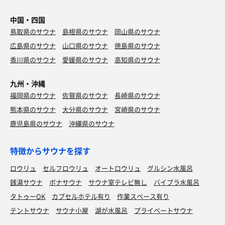
中国・四国
鳥取県のサウナ
島根県のサウナ
岡山県のサウナ
広島県のサウナ
山口県のサウナ
徳島県のサウナ
香川県のサウナ
愛媛県のサウナ
高知県のサウナ
九州・沖縄
福岡県のサウナ
佐賀県のサウナ
長崎県のサウナ
熊本県のサウナ
大分県のサウナ
宮崎県のサウナ
鹿児島県のサウナ
沖縄県のサウナ
特徴からサウナを探す
ロウリュ
セルフロウリュ
オートロウリュ
グルシン水風呂
銭湯サウナ
ボナサウナ
サウナ室テレビ無し
バイブラ水風呂
タトゥーOK
カプセルホテル有り
作業スペース有り
テントサウナ
サウナ小屋
湖が水風呂
プライベートサウナ