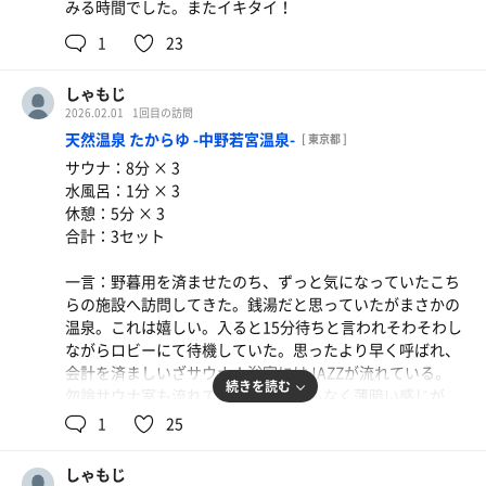
みる時間でした。またイキタイ！
1
23
オロポ
うまい！
しゃもじ
2026.02.01
1回目の訪問
天然温泉 たからゆ -中野若宮温泉-
[ 東京都 ]
サウナ：8分 × 3
水風呂：1分 × 3
休憩：5分 × 3
合計：3セット
一言：野暮用を済ませたのち、ずっと気になっていたこち
らの施設へ訪問してきた。銭湯だと思っていたがまさかの
温泉。これは嬉しい。入ると15分待ちと言われそわそわし
ながらロビーにて待機していた。思ったより早く呼ばれ、
会計を済ましいざサウナ！浴室にはJAZZが流れている。
続きを読む
勿論サウナ室も流れており、テレビもなく薄暗い感じが
Good!時折送風され湿度もあって熱い。アチアチになった
1
25
身体を16℃の水風呂で冷やす訳だが、これが丁度いい。そ
の後は外気浴へ。露天風呂が併設されており、冬の外気浴
しゃもじ