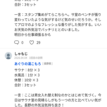
ッションのようであった。水風呂は80cm程度と深さがあ
合計：3セット
り温度は18℃と入りやすい設定であった。外気浴やととの
い椅子は見当たらなかったがそれでも十分にととのうこと
一言：スタンプ集めがてらこちらへ。サ室のベンチが張り
ができた。今後パワーアップしていただけることに期待し
変わっていたような気がするけど気のせいだろうか。そし
たい。
てアロマのようなフレッシュな香りがした気がする。いい
リニューアルおめでとうございます。またイキタイ！
お天気の外気浴でバッチリととのいました。
明日から仕事頑張るか💪
0
29
しゃもじ
2026.04.04
3回目の訪問
あぐりの湯こもろ
[ 長野県 ]
サウナ：8分 × 3
水風呂：1分 × 3
休憩：10分 × 3
合計：3セット
一言：ここは男女入れ替え制なのかとはじめて気づく。今
日はサウナ室の見晴らしがもう一つの方と比べていい気が
した。長野の外気浴気持ち良き！