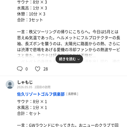
サウナ：8分 × 3
水風呂：1分 × 3
休憩：10分 × 3
合計：3セット
一言：秩父ツーリングの帰りにこちらへ。今日は5月とは
思えぬ気温であった。ヘルメットにフルプロテクターの長
袖、長ズボンを襲うのは、太陽光に路面からの熱、さらに
は渋滞で悲鳴をあげる愛機の冷却ファンからの熱波サービ
スと来た。サウナは好きだがこれは不快だ...
続きを読む
ベトベトの身体を洗い流しサウナで汗を出し切り、適応
の水風呂でクールダウン。掛け流しの水風呂は気持ちがい
0
28
い。あれだけ憎んだ気温もまだ5月の夕方であれば涼しい
ものである。なんやかかんやあれど、めちゃくちゃいい休
しゃもじ
日でした。最高！
2026.05.05
2回目の訪問
佐久リゾートゴルフ倶楽部
[ 長野県 ]
イオンウォーター
サウナ：8分 × 1
水風呂：1分 × 1
合計：セット
一言：GWラウンドにやってきた。おニューのクラブで回