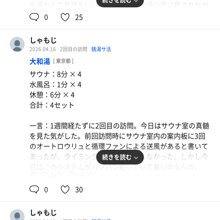
続きを読む
も冷たくて気持ちいい。外気浴は外の滝の音に癒されなが
ら冷たい風でととのいました。すごくいい施設！またイキ
0
25
タイ!
しゃもじ
2026.04.16
2回目の訪問
銭湯サ活
大和湯
[ 東京都 ]
サウナ：8分 × 4
水風呂：1分 × 4
休憩：6分 × 4
合計：4セット
一言：1週間経たずに2回目の訪問。今日はサウナ室の真髄
を見た気がした。前回訪問時にサウナ室内の案内板に3回
のオートロウリュと循環ファンによる送風があると書いて
あったが、タイミングが合わず遭遇しなかった。しかし今
続きを読む
日はこのシステムがバンバン動いていて暑いのなんの。
80℃
18.2℃
男
80℃とあるがそれ以上のパワフルさ。かがやオールドルー
キーとまでは行かないものの中々である。水風呂もバイブ
0
30
ラ付きで良い。サウナと水風呂は凄まじい完成度で本当に
嬉しい。
しゃもじ
しかしととのえる場所が洗い場の椅子か風呂の縁と言う