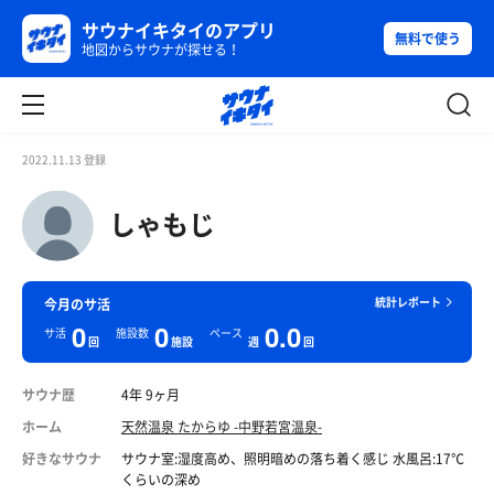
サウナイキタイのアプリ
無料で使う
地図からサウナが探せる！
2022.11.13 登録
しゃもじ
統計レポート
今月のサ活
0
0
0.0
サ活
施設数
ペース
回
施設
週
回
サウナ歴
4年 9ヶ月
ホーム
天然温泉 たからゆ -中野若宮温泉-
好きなサウナ
サウナ室:湿度高め、照明暗めの落ち着く感じ 水風呂:17℃
くらいの深め