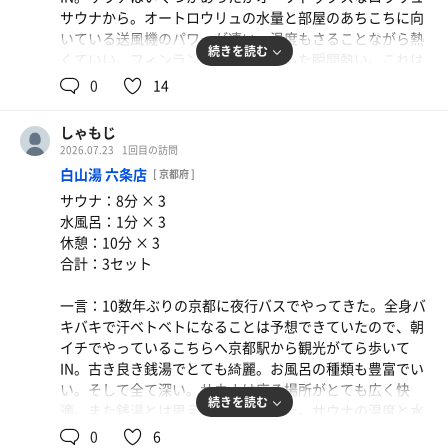
サウナから。オートロウリュの水量と部屋のあちこちに向
いている送風機のパワーが凄い。温度もさることながら熱
続きを読む
くていい。フィンランドサウナも入った瞬間熱い。これは
時間になれば優秀なサ守達がバンバンロウリュしているか
0
14
らだろう。「ロウリュいいですか？」が関東圏では言い出
しにくいのか消極的な気がする。それ故に関東だとぬるい
しゃもじ
事も多いが、これはさすが関西といったところ。水風呂で
2026.07.23
1回目の訪問
キンキンに冷やして屋上に行くととても涼しい。先程まで
白山湯 六条店
[ 京都府 ]
の暑さは何だったのかと思うほどである。しっかりととの
サウナ：8分 × 3
いました。
水風呂：1分 × 3
京都を訪れた際にはまたイキタイ！
休憩：10分 × 3
合計：3セット
一言：10数年ぶりの京都に夜行バスでやってきた。全身バ
キバキで汗ベトベトになることは予想できていたので、朝
イチでやっているこちらへ京都駅から観光がてら歩いて
IN。古き良き銭湯でとても綺麗。お風呂の種類も豊富でい
い。そして全て深い。サウナは座る場所がとても広く快
続きを読む
適。また銭湯とは思えぬ広さで驚いた。サウナの温度と水
風呂のバランスがよき。ととのい椅子も豊富で良くととの
0
6