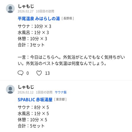
しゃもじ
2026.02.27
10回目の訪問
平尾温泉 みはらしの湯
[ 長野県 ]
サウナ：10分 × 3
水風呂：1分 × 3
休憩：10分 × 3
合計：3セット
一言：今日はこちらへ。外気浴がとんでもなく気持ちがい
い。外気浴のベストな気温は何度なんでしょう。
0
13
しゃもじ
2026.02.12
1回目の訪問
サウナ飯
SPABLIC 赤坂湯屋
[ 東京都 ]
サウナ：8分 × 5
水風呂：1分 × 5
休憩：10分 × 5
合計：5セット