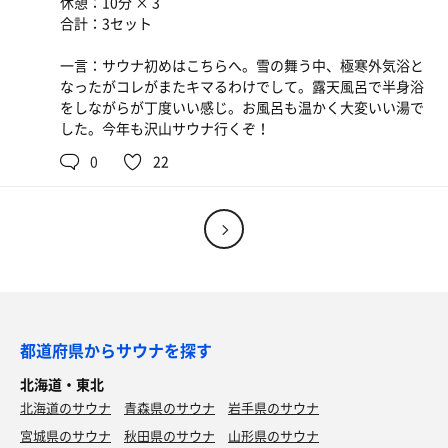
休憩：10分 × 3
合計：3セット
一言：サウナ初めはこちらへ。雪の舞う中、極寒外気浴と
なったがコレがまたキマるわけでして。露天風呂で半身浴
をしながらが丁度いい感じ。お風呂も温かく大変いい湯で
した。今年も沢山サウナ行くぞ！
0
22
都道府県からサウナを探す
北海道・東北
北海道のサウナ
青森県のサウナ
岩手県のサウナ
サ飯セット、生姜マシマシのやつ
宮城県のサウナ
秋田県のサウナ
山形県のサウナ
う〜ん！生姜づくし！