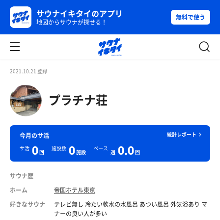
サウナイキタイのアプリ
無料で使う
地図からサウナが探せる！
2021.10.21 登録
プラチナ荘
統計レポート
今月のサ活
0
0
0.0
サ活
施設数
ペース
回
施設
週
回
サウナ歴
ホーム
帝国ホテル東京
好きなサウナ
テレビ無し 冷たい軟水の水風呂 あつい風呂 外気浴あり マ
ナーの良い人が多い