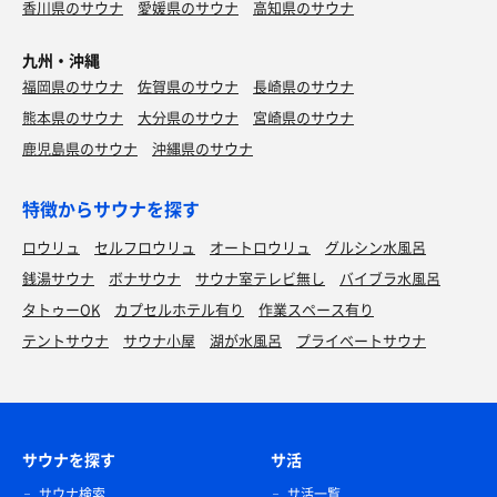
香川県のサウナ
愛媛県のサウナ
高知県のサウナ
九州・沖縄
福岡県のサウナ
佐賀県のサウナ
長崎県のサウナ
熊本県のサウナ
大分県のサウナ
宮崎県のサウナ
鹿児島県のサウナ
沖縄県のサウナ
特徴からサウナを探す
ロウリュ
セルフロウリュ
オートロウリュ
グルシン水風呂
銭湯サウナ
ボナサウナ
サウナ室テレビ無し
バイブラ水風呂
タトゥーOK
カプセルホテル有り
作業スペース有り
テントサウナ
サウナ小屋
湖が水風呂
プライベートサウナ
サウナを探す
サ活
サウナ検索
サ活一覧