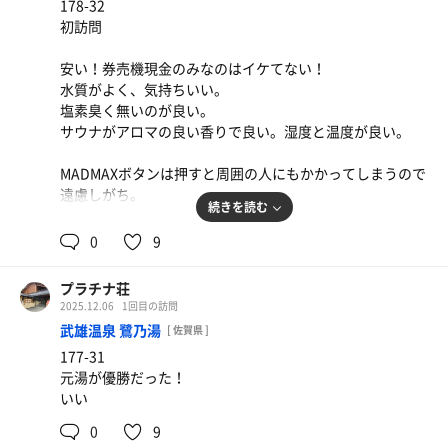
178-32
露天エリアの休憩スペースにお湯をかけることができな
初訪問
い！
安い！券売機現金のみなのはイケてない！
休憩椅子というものはない。
水質がよく、気持ちいい。
公園にありそうな石の椅子と机のセットがあって
塩素臭く無いのが良い。
吉野ヶ里らしい演出が面白い。
サウナがアロマの良い香りで良い。湿度と温度が良い。
水風呂は冷たく、広く、塩素感も薄い
MADMAXボタンは押すと周囲の人にもかかってしまうので
露天はいい温度のお湯
遠慮しがち。
内湯の源泉浴は心地よい。ちょっと塩素？
続きを読む
ところ狭しと休憩椅子が並べられている。
0
9
地元の人に愛されてる施設だと感じた。
空間はゆったりとはしていない。
家が近かったらまた来るかも。
プラチナ荘
天井は低め
2025.12.06
1回目の訪問
若者の複数人で来ている人の話し声がうるさい
武雄温泉 鷺乃湯
[ 佐賀県 ]
177-31
また来たいとは思えなかった。
元湯が優勝だった！
いい
0
9