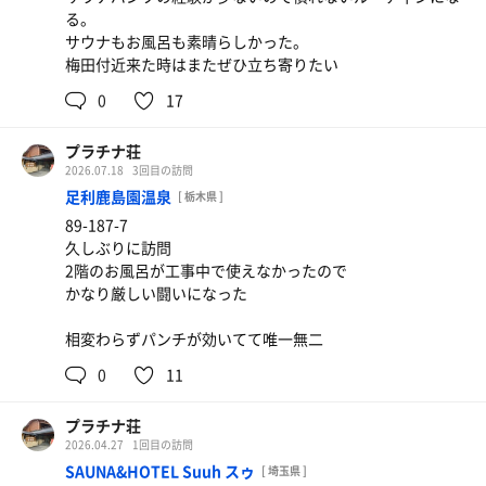
る。
サウナもお風呂も素晴らしかった。
梅田付近来た時はまたぜひ立ち寄りたい
0
17
プラチナ荘
2026.07.18
3回目の訪問
足利鹿島園温泉
[ 栃木県 ]
89-187-7
久しぶりに訪問
2階のお風呂が工事中で使えなかったので
かなり厳しい闘いになった
相変わらずパンチが効いてて唯一無二
0
11
プラチナ荘
2026.04.27
1回目の訪問
SAUNA&HOTEL Suuh スゥ
[ 埼玉県 ]