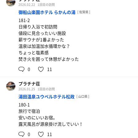
2026.02.22
1回目の訪問
御船山楽園ホテル らかんの湯
[ 佐賀県 ]
181-2
日帰り入浴で初訪問
値段に見合ったいい施設
薪サウナが1番よかった
温泉は加温加水循環かな？
ちょっと塩素感
焚き火を囲って休憩がよかった
0
11
プラチナ荘
2026.01.25
1回目の訪問
湯田温泉ユウベルホテル松政
[ 山口県 ]
180-1
旅行で宿泊
安いのにいいお宿。
露天風呂が源泉掛け流しでいい！
0
11