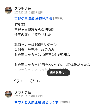
プラチナ荘
2025.12.21
1回目の訪問
吉野ケ里温泉 卑弥呼乃湯
[ 佐賀県 ]
179-33
吉野ヶ里遺跡からの初訪問
徒歩の疲れが癒やされた
靴ロッカーは100円リターン
入浴券は券売機 現金のみ
脱衣所ロッカーは10円玉2枚で返却なし
脱衣所ロッカー10円を2枚ってのは初体験だったな
キャッシュレスもっと広まってくれ。
続きを読む
サウナ室の大きなガラス戸から露天エリアがよく見えてこ
0
12
の解放感は良かった。
マットが汗でびしょびしょ。色んなおじさんからのバトン
プラチナ荘
を受け取ったんだなぁと感じる。
2025.12.19
1回目の訪問
サウナと天然温泉 湯らっくす
[ 熊本県 ]
手桶が全然置かれていなくて困った。