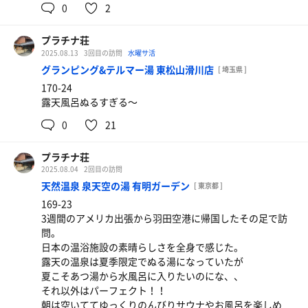
0
2
プラチナ荘
2025.08.13
3回目の訪問
水曜サ活
グランピング&テルマー湯 東松山滑川店
[ 埼玉県 ]
170-24
露天風呂ぬるすぎる〜
0
21
プラチナ荘
2025.08.04
2回目の訪問
天然温泉 泉天空の湯 有明ガーデン
[ 東京都 ]
169-23
3週間のアメリカ出張から羽田空港に帰国したその足で訪
問。
日本の温浴施設の素晴らしさを全身で感じた。
露天の温泉は夏季限定でぬる湯になっていたが
夏こそあつ湯から水風呂に入りたいのにな、、
それ以外はパーフェクト！！
朝は空いててゆっくりのんびりサウナやお風呂を楽しめ