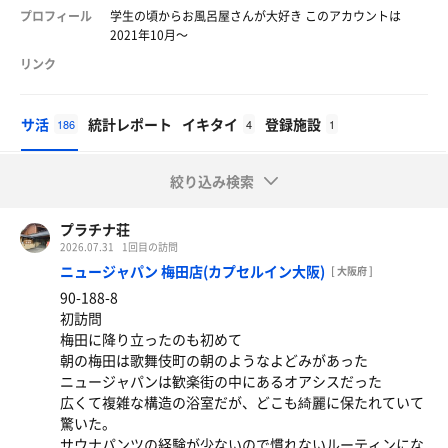
プロフィール
学生の頃からお風呂屋さんが大好き このアカウントは
2021年10月〜
リンク
サ活
統計レポート
イキタイ
登録施設
186
4
1
絞り込み検索
プラチナ荘
2026.07.31
1回目の訪問
ニュージャパン 梅田店(カプセルイン大阪)
[ 大阪府 ]
90-188-8
初訪問
梅田に降り立ったのも初めて
朝の梅田は歌舞伎町の朝のようなよどみがあった
ニュージャパンは歓楽街の中にあるオアシスだった
広くて複雑な構造の浴室だが、どこも綺麗に保たれていて
驚いた。
サウナパンツの経験が少ないので慣れないルーティンにな