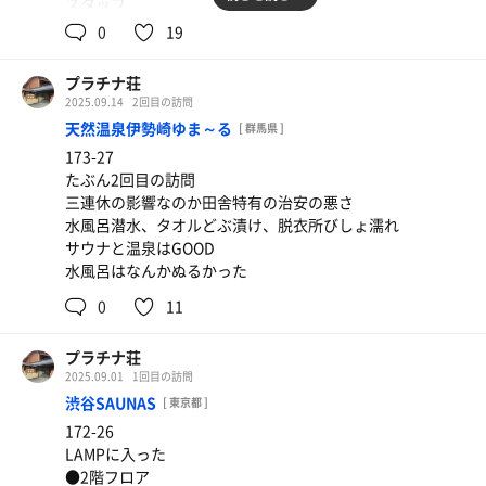
スタッフ
親切
0
19
浴室
プラチナ荘
ちょうどいいサイズ
2025.09.14
2回目の訪問
天然温泉伊勢崎ゆま～る
[ 群馬県 ]
サウナ
173-27
湿度高くて熱いのに居心地よい。緩やかにジャズが邪魔し
たぶん2回目の訪問
ない
三連休の影響なのか田舎特有の治安の悪さ
水風呂潜水、タオルどぶ漬け、脱衣所びしょ濡れ
水風呂
サウナと温泉はGOOD
20度と冷たくはないが深くて地下水が心地いい
水風呂はなんかぬるかった
休憩エリア
0
11
椅子がたくさんあっていい。外気浴より内風呂の椅子派
内風呂も窓が空いてて実質外気浴
プラチナ荘
2025.09.01
1回目の訪問
今年で最も脳が揺らいだ。
渋谷SAUNAS
[ 東京都 ]
水風呂は3分程度入って居られる心地よさ
172-26
LAMPに入った
ぜひリピートしたい施設
●2階フロア