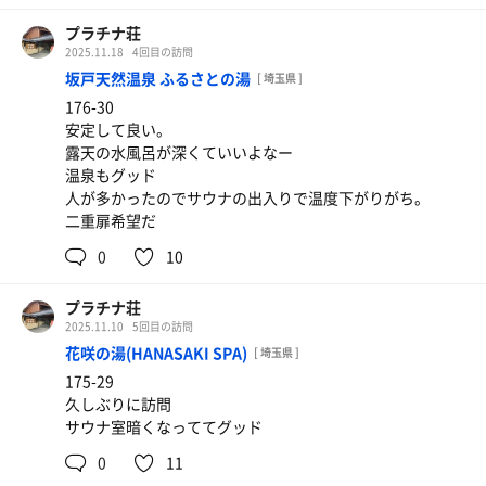
プラチナ荘
2025.11.18
4回目の訪問
坂戸天然温泉 ふるさとの湯
[ 埼玉県 ]
176-30
安定して良い。
露天の水風呂が深くていいよなー
温泉もグッド
人が多かったのでサウナの出入りで温度下がりがち。
二重扉希望だ
0
10
プラチナ荘
2025.11.10
5回目の訪問
花咲の湯(HANASAKI SPA)
[ 埼玉県 ]
175-29
久しぶりに訪問
サウナ室暗くなっててグッド
0
11