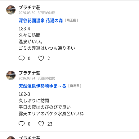
プラチナ荘
2026.03.30
3回目の訪問
深谷花園温泉 花湯の森
[ 埼玉県 ]
183-4
久々に訪問
温泉がいい。
ゴミの浮遊はいつも通り多い
0
2
プラチナ荘
2026.03.24
3回目の訪問
天然温泉伊勢崎ゆま～る
[ 群馬県 ]
182-3
久しぶりに訪問
平日の夜はのびのびで良い
露天エリアのバケツ水風呂いいね
0
23
プラチナ荘