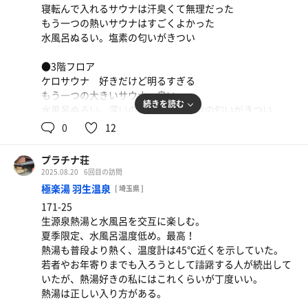
寝転んで入れるサウナは汗臭くて無理だった
もう一つの熱いサウナはすごくよかった
水風呂ぬるい。塩素の匂いがきつい
●3階フロア
ケロサウナ 好きだけど明るすぎる
もう一つの大きいサウナ 良い
続きを読む
水風呂ぬるい。深いのは楽しい。塩素の匂いがきつい。
0
12
●その他
浴室内、サウナともに音楽が目障り。
プラチナ荘
ヒーリング系のサウンドに統一感がなく心穏やかになら
2025.08.20
6回目の訪問
ず。
極楽湯 羽生温泉
[ 埼玉県 ]
暗くて狭くて閉塞感が強い。渋谷だから仕方ないけど
171-25
かるまるや北欧は開放感あるよなー。
生源泉熱湯と水風呂を交互に楽しむ。
民度が低い。品のない笑い声多め。
夏季限定、水風呂温度低め。最高！
熱湯も普段より熱く、温度計は45℃近くを示していた。
経験できて良かった。リピートはない
若者やお年寄りまでも入ろうとして躊躇する人が続出して
いたが、熱湯好きの私にはこれくらいが丁度いい。
熱湯は正しい入り方がある。