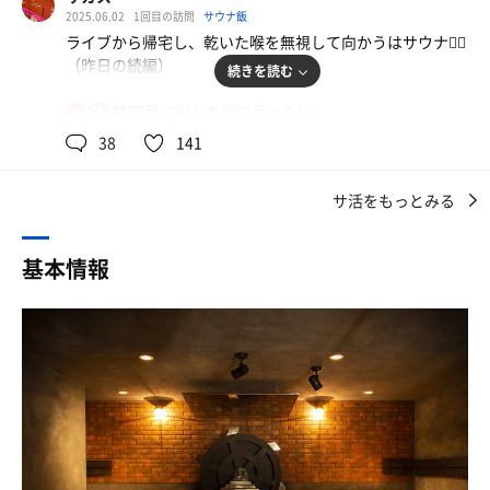
男の脱衣所で海パン🩳に着替えてドア🚪を開けるとそこは
2025.06.02
1回目の訪問
サウナ飯
ｴﾚﾍﾞｰﾀｰで3Fに上がりｴﾚﾍﾞｰﾀｰの扉が開き左側にTｼｬﾂなどの
男女👫が行き交う第二九龍🇭🇰という感じで、人々が忙し
ライブから帰宅し、乾いた喉を無視して向かうはサウナ🧖‍♀️
ｸﾞｯﾂが売られております😙
なく動いていた。壁には煉瓦調のタイルが張られ、天井か
（昨日の続編）
続きを読む
らは様々な食材、もとい、植物（ハーブ🌿）が垂れ下がっ
右側にﾌﾛﾝﾄが有り館内の説明を聞き14:40頃に入館して
ていた。男女共にサウナ1、水風呂1、立シャワー数室、休
最終受付22時に何とか間に合った🙌
85℃
女
16:40までの2時間ｺｰｽで入ります😊
憩椅子沢山のかなりコンパクト仕様で想像💭と違った
宿泊日と翌日は男女入れ替えになるから絶対入っておきた
38
141
かったのだ！
ｴﾚﾍﾞｰﾀｰの扉が開いた時から良い香りがしてｵｼｬﾚな雰囲気
🇭🇰人力車
が漂っております🙂
まずは男性側の蒸機サウナ。目玉の水車オートロウリュは
サ活をもっとみる
フロントでタオルとバスタオルをもらい、サ室へ
故障中で動かない😭残念。代わりにスタッフさん動力💪で
ﾛｯｶｰｷｰを頂き更衣室で服を脱ぎ捨て浴室に入ります😊
再現してくれた❗️普段は逆回転して水を掬わないところか
ハルビアの煙突ストーブ2基
基本情報
ら、00,30分にガコンッと正回転が始まりお水をすくって
12分計🕰️0と6の時にセルフローリュ可👍
浴室も良い香りがしてﾚﾝｶﾞ造りの壁と薄暗い室内は落ち着
水車の中心部の金の神殿階段を伝ってロウリュされる。脇
きが有ります😌
では熱反応の風車が回る。実に面白い🤣。8月半ば頃直る
ローリュ水は、
らしいので次回が楽しみ。
中国茶専門店『悟空』さんの
4つ有るｼｬﾜｰｺｰﾅｰで洗体します☺️
烏龍とジャスミンの中国茶
ｼｬﾝﾌﾟｰ.ﾄﾘｰﾄﾒﾝﾄ.ﾎﾞﾃﾞｨｰｿｰﾌﾟと全て良い香りがして香りにや
🇭🇰インド公認
られまくってます😋
特別企画maharajaさんのセッションではムドラーして呼
2段で10人ちょっと位の小さめサ室だから、熱がイッキに
吸とイメージをふくらませ、後半は合掌して合唱🙏。噴霧
まわる😌
洗体後.早速ｻｳﾅ室に入ります😌
器でハーブ水を噴霧してくれると、額に第6チャクラが開
あー✨心地よい良い熱さ🥴
時計を見ると14:51で15:00からのｵｰﾄﾛｳﾘｭが有るので水風
く🕉️❗️
呂から休憩ｶｯﾄでｵｰﾄﾛｳﾘｭにﾀｲﾐﾝｸﾞを合わせます☺️