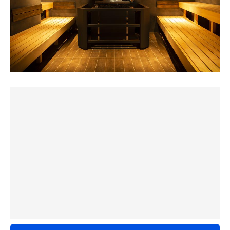
ストレート二段対面式（ねるとん式）では、開放デーだけ
水風呂にも拘りがあって、
あってカップル👫まみれ🤣。開放デーは奥様や恋人と楽し
老舗漢方薬局『更生堂』さんの漢方水風呂
HARETBIと言えば水車の様なｵｰﾄﾛｳﾘｭが名物なので楽しみ
める絶好の機会。
（キモチイイけど、漢方感は謎）
です😊
バイブラ🫧18℃水風呂は艾葉と三種の薄荷が漬けてある水
風呂ですっきり爽快！
整いスーペースは
時間になるとｻｳﾅ室内の照明が変わり水車が逆回転し始め
インフィニティとガーデンチェアが多数🪑
ます👀
🇭🇰蒸気船
スゴイのが！４種の送風装置
女性👩‍🍼側の煙突サウナはコンパクトだがお香の香りがし
頭から体足先までに風が当たるように考えられてるらしい
下の水を掬い上げ水車の中心に流してｽﾄｰﾌﾞの上からﾛｳﾘｭ
て最高。
😳
する仕組みです😙
HARVIAのストーブ×2、烏龍茶とジャスミン茶のセルフロ
そしてBGM🎵
ウリュが可能で、今日はmaharaja🐘さん特製の漢方薬膳
REO MATUMOTOさんに依頼して、ハレタビ用に作っても
凝った演出で見入ってしまい結果的に時間を忘れ長くｻｳﾅ
水もあってスパイシーな香りが漂い、個人的にはこちらの
らったというコダワリ🫢
室に入る事で整い易くなると思います😌
方が好き。
この音楽がね⚠️
ストレートっぽい二段に三段目のクイーン👸席が隠れてい
より整いに飛ばしてくれる感じ😵‍💫🪐🚀
退室後.ﾊﾞｲﾌﾞﾗの水風呂にゆっくり浸かりｲﾝﾌｨﾆﾃｨｰﾁｪｱｰで休
た。実は蒸機サウナにもキング席があるらしいが、見つけ
これはヤバい！
憩します😊
るの忘れた🤭
喉乾いたから、サクッと3セット入って急いで飲み出る🏮
生憎.整いは訪れませんでしたが気持ち良くﾘﾌﾚｯｼｭ出来まし
🇭🇰第6チャクラ水
中華街付近は夜になるとゴーストタウン👻笑
た☺️
水風呂は男性👨‍🍼と同じでバイブラ🫧付き18℃前後だった
その中でも一件見つけて滑り込む🏃‍♂️
が天井からディル？やパープルバジル？が垂れ下がりサー
作🍶もあって、なかなかのラインナップ🤭
その後もｵｰﾄﾛｳﾘｭにﾀｲﾐﾝｸﾞを合わせてｻｳﾅに入り.水風呂に浸
キュレーターで吹かれ爽快。枕元にはシヴァ神？再び額の
日本酒も溢れる寸前まで盛り盛り🙌
かり.ｲﾝﾌｨﾆﾃｨｰﾁｪｱｰで休憩しｲﾝﾌｨﾆﾃｨｰﾁｪｱｰの天井には扇風機
目が開く🕉️❗️