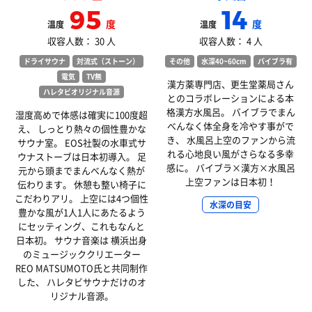
95
14
度
度
温度
温度
収容人数： 30 人
収容人数： 4 人
ドライサウナ
対流式（ストーン）
その他
水深40~60cm
バイブラ有
電気
TV無
漢方薬専門店、更生堂薬局さん
ハレタビオリジナル音源
とのコラボレーションによる本
格漢方水風呂。 バイブラでまん
湿度高めで体感は確実に100度超
べんなく体全身を冷やす事がで
え、 しっとり熱々の個性豊かな
き、 水風呂上空のファンから流
サウナ室。 EOS社製の水車式サ
れる心地良い風がさらなる多幸
ウナストーブは日本初導入。 足
感に。 バイブラ×漢方×水風呂
元から頭までまんべんなく熱が
上空ファンは日本初！
伝わります。 休憩も整い椅子に
こだわりアリ。 上空には4つ個性
水深の目安
豊かな風が1人1人にあたるよう
にセッティング、これもなんと
日本初。 サウナ音楽は 横浜出身
のミュージッククリエーター
REO MATSUMOTO氏と共同制作
した、 ハレタビサウナだけのオ
リジナル音源。