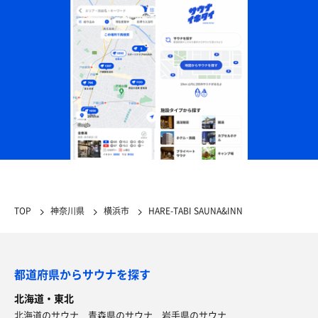
ホロホロ南蛮つけ蕎麦
中太平打麺は小麦のいい香り。スープは酸味の効いた
動物のパンチ🤜ある醤油で超美味い😋
TOP
神奈川県
横浜市
HARE-TABI SAUNA&INN
ウォータークーラー
都道府県からサウナを探す
北海道・東北
北海道のサウナ
青森県のサウナ
岩手県のサウナ