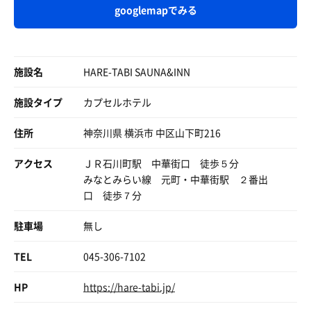
が設置して有り座る場所で風の感じ方が異なり工夫がされ
googlemapでみる
日をまたぎ...朝は朝とて朝ウナ
ております😌
🇭🇰ジェネテラ
昨日友達と夜更けまでLINEしちゃって寝不足😪
休憩は男女どちらもカッポリハマる椅子と脚置きのセット
ｲﾝﾌｨﾆﾃｨｰﾁｪｱｰで休憩しているとｽﾀｯﾌさんが来てｽﾀｯﾌｱｳﾌｸﾞｰ
か、インフィニティチェアか、硬質プラ椅子に座って扇風
サウナ入ると中国人っぽい若めの女性が何やら話しかけて
ｽを行いますとお声がけ頂いたので参加させて頂きます🥹
施設名
機かサーキュレーターで吹かれ、天井から吊るしたハーブ
HARE-TABI SAUNA&INN
くる...
🌿で仏教🕉️の世界へ誘われる。
何言ってるか謎だけど、多分お風呂ないんですか？的な
お香を焚きｻｳﾅ室内に香りを広げ烏龍茶にてﾛｳﾘｭを行い烏
毎月開催するらしいのでまた行きたい🏃‍♂️。
施設タイプ
カプセルホテル
🤔？
龍茶の香りの蒸気がｻｳﾅ室内に降り注ぎタオルで蒸気を撹
カタコトの英語で水風呂のみだと伝える
拌して熱波も頂きました☺️
住所
神奈川県 横浜市 中区山下町216
さっきの子と同時に入室したら
程良い熱さで気持ち良くｽﾀｯﾌｱｳﾌｸﾞｰｽが終了して退室.水風
アチアチ🔥でビックリしたのか
アクセス
ＪＲ石川町駅 中華街口 徒歩５分
呂のﾊﾞｲﾌﾞﾗで羽衣を破壊しながら浸かりｲﾝﾌｨﾆﾃｨｰﾁｪｱｰに座
OHー💦💦
みなとみらい線 元町・中華街駅 ２番出
って休憩すると頭の中がｸﾞﾙｸﾞﾙと回転し始めて整いました
って呟いてる🤣
口 徒歩７分
☺️
さて、サウナ堪能しますか😙
駐車場
横浜に来て2日連続で整い幸せな気分です🥰
無し
と、思ったら又何か話しかけてくる😵
やめてくれー💦💦
HARE-TABI SAUNAは全体的にｵｼｬﾚな造りで香りも良く落
TEL
045-306-7102
ち着いた雰囲気でｽﾀｯﾌさんの対応も素晴らしく気持ちの良
どうやらタオル借りてないらしい
い施設です😊
HP
https://hare-tabi.jp/
💦
横浜に行く時はﾘﾋﾞｰﾄしたいと思います 😌
フロントに行えばもらえるよ！