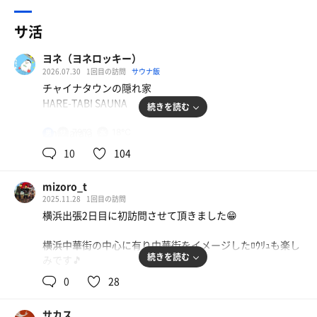
サ活
ヨネ（ヨネロッキー）
2026.07.30
1回目の訪問
サウナ飯
チャイナタウンの隠れ家
HARE-TABI SAUNA
続きを読む
#maharaja
79℃
18℃
男
#開放デー
10
104
#蒸機サウナと煙突サウナ
🏃‍♂️5㎞
mizoro_t
2025.11.28
1回目の訪問
🇭🇰サウナ開放戦線
横浜出張2日目に初訪問させて頂きました😁
昨日午後から会社をバックれて横浜に来た。
中華蕎麦時雨さんでホロホロ南蛮つけ蕎麦をいただきラン
横浜中華街の中心に有り中華街をイメージしたﾛｳﾘｭも楽し
ニングする
続きを読む
みです🎵
横浜ST🏟️〜大S橋〜YS公園⛲️〜MMO公園⛲️（初Aの場
所）〜CK街🍜を経由してHARE-TABI_SAUNAさんに突撃。
0
28
仕事が順調に進み予定よりも早く14:35頃に到着しました
が入口がわからずｳﾛｳﾛしました😅
🇭🇰九龍ジェネリックロマンス
サカス