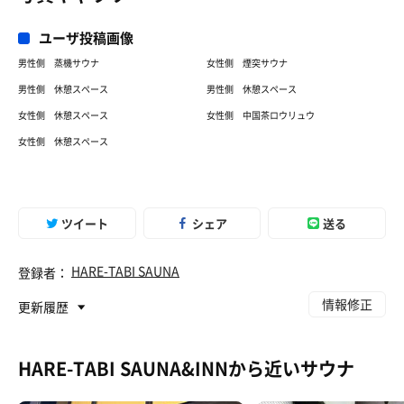
体がまだ寝ぼけてるだけか😂？
ユーザ投稿画像
最後やっぱりオートローリュ経験しよう...🙄
男性側 蒸機サウナ
女性側 煙突サウナ
クルクル巡回転・逆回転♻️を繰り返しながら、5回目のロ
男性側 休憩スペース
男性側 休憩スペース
ーリュまで粘るも最後までいれなかったー🤣
女性側 休憩スペース
女性側 中国茶ロウリュウ
女性側 休憩スペース
ツイート
シェア
送る
HARE-TABI SAUNA
登録者：
情報修正
更新履歴
HARE-TABI SAUNA&INNから近いサウナ