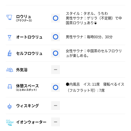
スタイル：タオル、うちわ
ロウリュ
男性サウナ：ゲリラ（不定期）で中
（アウフグース）
国茶ロウリュあり🍵
オートロウリュ
男性サウナ：毎時00分、30分
女性サウナ：中国茶のセルフロウリ
セルフロウリュ
ュが楽しめる。
外気浴
●内風呂 イス: 11席 寝転べるイス
休憩スペース
（フルフラット可）: 7席
（ととのいスポット）
ウィスキング
イオンウォーター