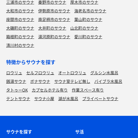
三浦市のサウナ
秦野市のサウナ
厚木市のサウナ
大和市のサウナ
伊勢原市のサウナ
海老名市のサウナ
座間市のサウナ
南足柄市のサウナ
葉山町のサウナ
大磯町のサウナ
大井町のサウナ
山北町のサウナ
箱根町のサウナ
湯河原町のサウナ
愛川町のサウナ
清川村のサウナ
特徴からサウナを探す
ロウリュ
セルフロウリュ
オートロウリュ
グルシン水風呂
銭湯サウナ
ボナサウナ
サウナ室テレビ無し
バイブラ水風呂
タトゥーOK
カプセルホテル有り
作業スペース有り
テントサウナ
サウナ小屋
湖が水風呂
プライベートサウナ
サウナを探す
サ活