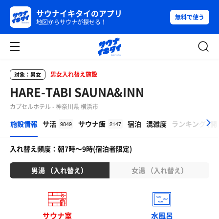
サウナイキタイのアプリ
無料で使う
地図からサウナが探せる！
男女入れ替え施設
対象：男女
HARE-TABI SAUNA&INN
カプセルホテル - 神奈川県 横浜市
β
施設情報
サ活
サウナ飯
宿泊
混雑度
ランキング
(
開
9849
2147
入れ替え頻度：朝7時〜9時(宿泊者限定)
男湯 （入れ替え）
女湯 （入れ替え）
サウナ室
水風呂