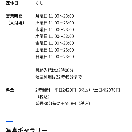
定休日
なし
って伝えたけどまだ何か困ってる😣
あぁ💦
営業時間
月曜日 11:00〜23:00
体拭けないから、フロントにも行けないのか😱
（大浴場）
火曜日 11:00〜23:00
水曜日 11:00〜23:00
仕方ないから代わりに一回脱衣所戻って体拭いて着替えて
フロントへタオル貰いに行く🏃‍♂️
木曜日 11:00〜23:00
金曜日 11:00〜23:00
人助けできて良かったけど、完全にペースが乱れてしまっ
土曜日 11:00〜23:00
た🥹💦
日曜日 11:00〜23:00
熱い🔥熱すぎる🥵
なのに入って程なくすると、オートローリュが始まる😱
最終入館は22時00分
浴室利用は22時45分まで
男性側は横浜をイメージした、蒸気機関のような水車型サ
ウナストーブ🔥🚂
料金
2時間制 平日2420円（税込）/土日祝2970円
日本初導入らしい🫢
（税込）
延長30分毎に＋550円（税込）
これが時間差で何回も何回もくるからヤバいの何の😱
すぐ逃げた🏃‍♂️
その後1セットするもやはり熱くて長く入れない💦
写真ギャラリー
温度計🌡️見ると85℃🫢