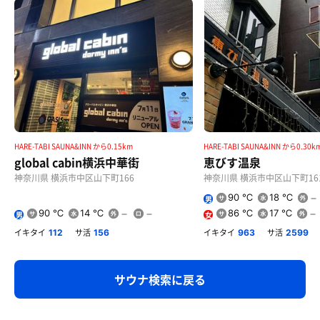
HARE-TABI SAUNA&INN から0.15km
HARE-TABI SAUNA&INN から0.30k
global cabin横浜中華街
恵びす温泉
神奈川県 横浜市中区山下町166
神奈川県 横浜市中区山下町16
90 ℃
18 ℃
男
90 ℃
14 ℃
86 ℃
17 ℃
男
女
イキタイ
サ活
イキタイ
サ活
112
156
963
2599
サウナ検索に戻る