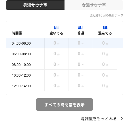
男湯サウナ室
女湯サウナ室
直近約3ヶ月の集計データ
時間帯
空いてる
普通
混んでる
0
0
0
04:00-06:00
件
件
件
0
0
0
06:00-08:00
件
件
件
0
0
0
08:00-10:00
件
件
件
0
0
0
10:00-12:00
件
件
件
0
0
0
12:00-14:00
件
件
件
すべての時間帯を表示
混雑度をもっとみる