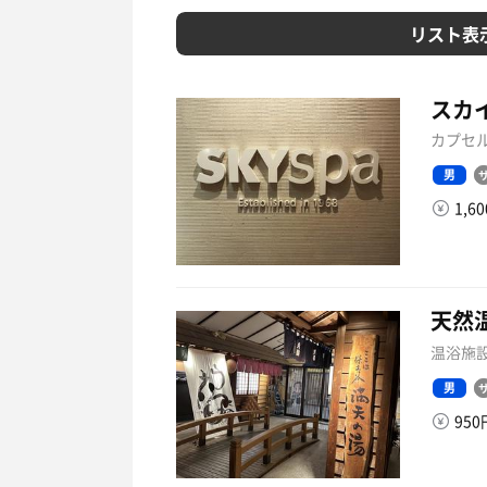
リスト表
スカイ
カプセル
男
1,6
天然
温浴施設
男
95