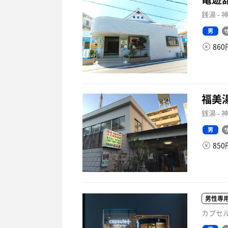
銭湯 -
男
86
福美
銭湯 -
男
85
男性専
カプセル