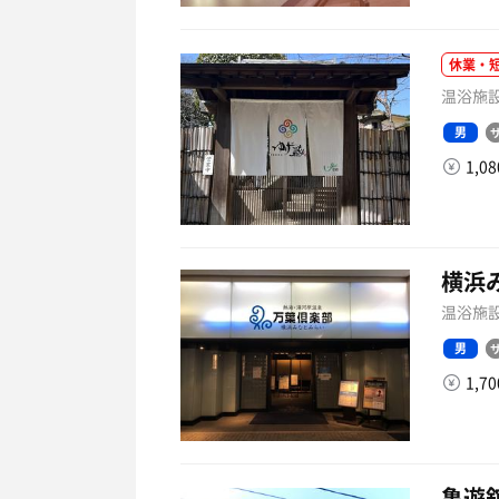
休業・
温浴施設
男
1,0
横浜
温浴施設
男
1,7
亀遊