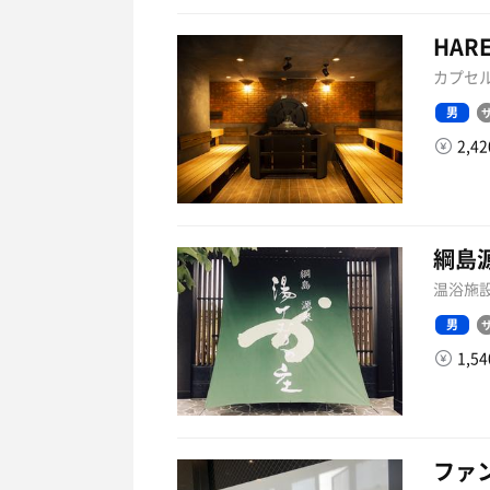
HARE
カプセル
男
2,4
綱島
温浴施設
男
1,5
ファ