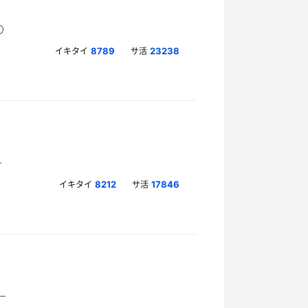
イキタイ
サ活
8789
23238
イキタイ
サ活
8212
17846