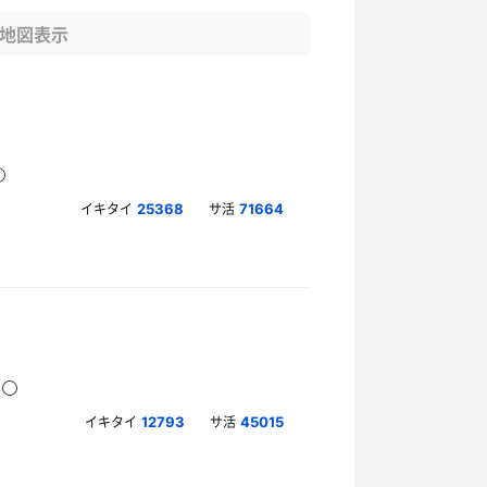
地図表示
イキタイ
サ活
25368
71664
イキタイ
サ活
12793
45015