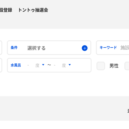
設登録
トントゥ抽選会
選択する
条件
キーワード
男性
〜
水風呂