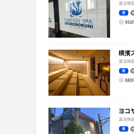
温浴施設
男
95
横濱
温浴施設
男
88
ヨコ
温浴施設
男