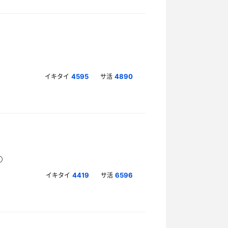
イキタイ
サ活
4595
4890
イキタイ
サ活
4419
6596