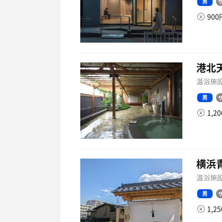
男
90
港北天
温浴施設
男
1,2
横浜
温浴施設
男
1,2