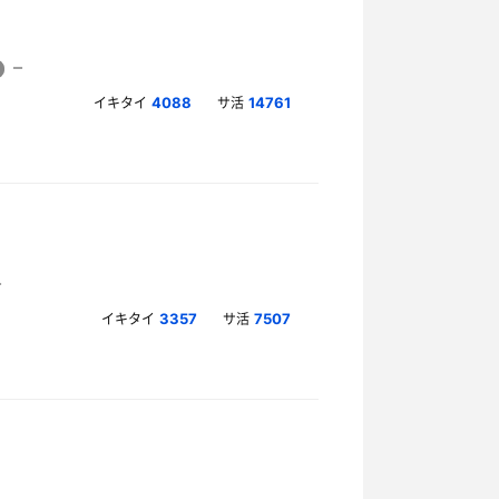
イキタイ
サ活
4088
14761
イキタイ
サ活
3357
7507