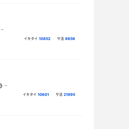
イキタイ
サ活
10852
9856
イキタイ
サ活
10601
21995