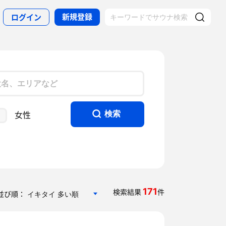
新規登録
ログイン
女性
検索
171
検索結果
件
並び順：