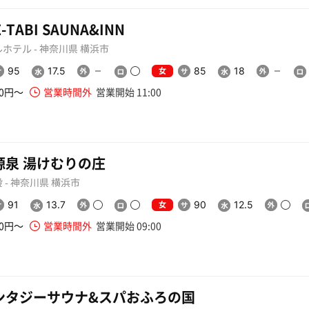
-TABI SAUNA&INN
ホテル - 神奈川県 横浜市
女
95
17.5
85
18
20円〜
営業時間外
営業開始 11:00
源泉 湯けむりの庄
 - 神奈川県 横浜市
女
91
13.7
90
12.5
40円〜
営業時間外
営業開始 09:00
ンタジーサウナ&スパおふろの国