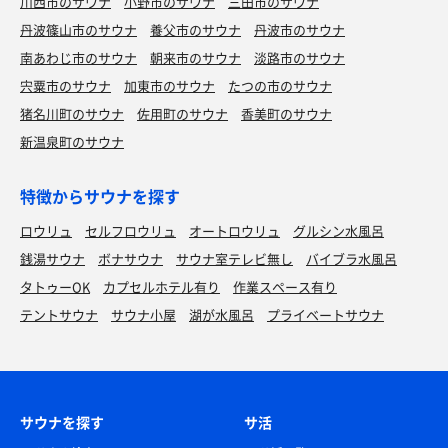
川西市のサウナ
小野市のサウナ
三田市のサウナ
丹波篠山市のサウナ
養父市のサウナ
丹波市のサウナ
南あわじ市のサウナ
朝来市のサウナ
淡路市のサウナ
宍粟市のサウナ
加東市のサウナ
たつの市のサウナ
猪名川町のサウナ
佐用町のサウナ
香美町のサウナ
新温泉町のサウナ
特徴からサウナを探す
ロウリュ
セルフロウリュ
オートロウリュ
グルシン水風呂
銭湯サウナ
ボナサウナ
サウナ室テレビ無し
バイブラ水風呂
タトゥーOK
カプセルホテル有り
作業スペース有り
テントサウナ
サウナ小屋
湖が水風呂
プライベートサウナ
サウナを探す
サ活