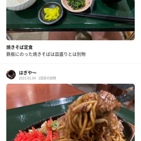
焼きそば定食
鉄板にのった焼きそばは皿盛りとは別物
はぎや〜
2023.01.04
2回目の訪問