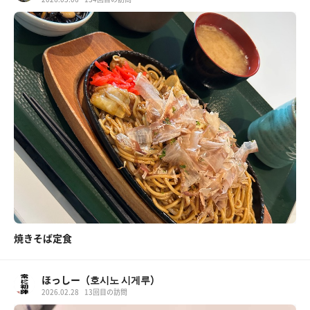
焼きそば定食
ほっしー（호시노 시게루）
2026.02.28
13回目の訪問