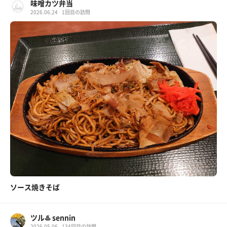
味噌󠄀カツ弁当
2026.06.24
1回目の訪問
ソース焼きそば
ツル♨️ sennin
2026.05.06
134回目の訪問