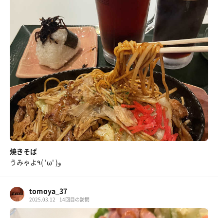
焼きそば
うみゃよ٩( 'ω' )و
tomoya_37
2025.03.12
14回目の訪問