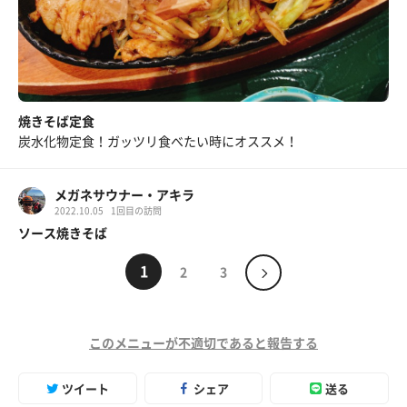
焼きそば定食
炭水化物定食！ガッツリ食べたい時にオススメ！
メガネサウナー・アキラ
2022.10.05
1回目の訪問
ソース焼きそば
1
2
3
このメニューが不適切であると報告する
ツイート
シェア
送る