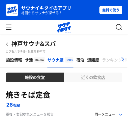
サウナイキタイのアプリ
無料で使う
地図からサウナが探せる！
神戸サウナ&スパ
カプセルホテル - 兵庫県 神戸市
β
施設情報
サ活
サウナ飯
宿泊
混雑度
ランキング
(
34254
8508
施設の食堂
近くの飲食店
焼きそば定食
26
投稿
重複・表記ゆれメニューを報告
同一メニュー