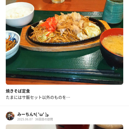
焼きそば定食
たまにはサ飯セット以外のものを…
みーちん٩( 'ω' )و
2025.06.07
36回目の訪問