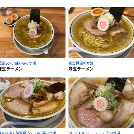
銭湯Gokurakuyaのサ活
富士見湯のサ活
味玉ラーメン
味玉ラーメン
東京荻窪天然温泉 なごみの湯のサ活
ROOFTOP(ルーフトップ)のサ活