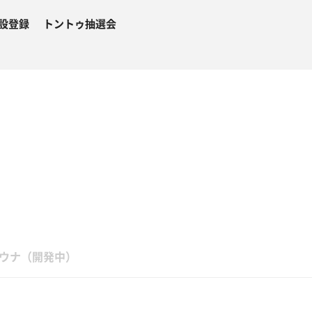
設登録
トントゥ抽選会
６
ウナ（開発中）