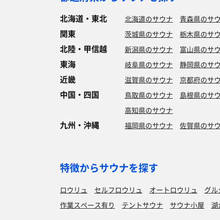
北海道・東北
北海道のサウナ
青森県のサ
関東
茨城県のサウナ
栃木県のサ
北陸・甲信越
新潟県のサウナ
富山県のサ
東海
岐阜県のサウナ
静岡県のサ
近畿
滋賀県のサウナ
京都府のサ
中国・四国
鳥取県のサウナ
島根県のサ
高知県のサウナ
九州・沖縄
福岡県のサウナ
佐賀県のサ
特徴からサウナを探す
ロウリュ
セルフロウリュ
オートロウリュ
グル
作業スペース有り
テントサウナ
サウナ小屋
湖