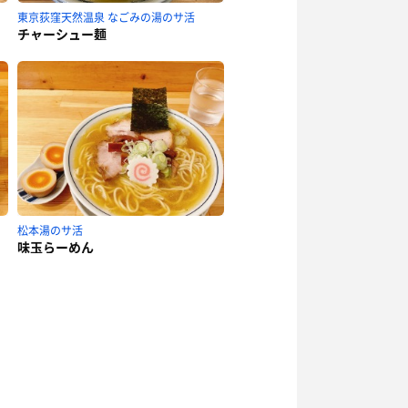
東京荻窪天然温泉 なごみの湯のサ活
チャーシュー麺
松本湯のサ活
味玉らーめん