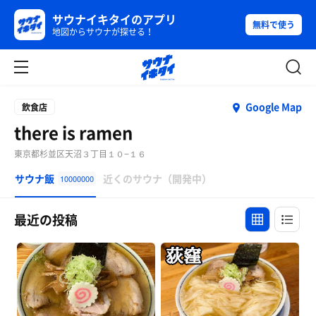
サウナイキタイのアプリ
無料で使う
地図からサウナが探せる！
Google Map
飲食店
there is ramen
東京都杉並区天沼３丁目１０−１６
サウナ飯
近くのサウナ（開発中）
10000000
最近の投稿