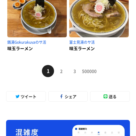
銭湯Gokurakuyaのサ活
富士見湯のサ活
味玉ラーメン
味玉ラーメン
1
2
3
500000
ツイート
シェア
送る