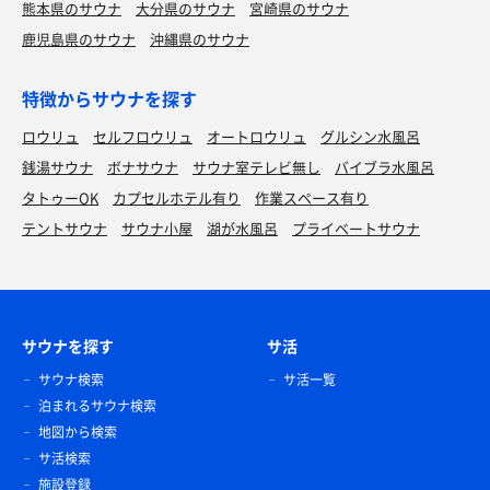
熊本県のサウナ
大分県のサウナ
宮崎県のサウナ
鹿児島県のサウナ
沖縄県のサウナ
特徴からサウナを探す
ロウリュ
セルフロウリュ
オートロウリュ
グルシン水風呂
銭湯サウナ
ボナサウナ
サウナ室テレビ無し
バイブラ水風呂
タトゥーOK
カプセルホテル有り
作業スペース有り
テントサウナ
サウナ小屋
湖が水風呂
プライベートサウナ
サウナを探す
サ活
サウナ検索
サ活一覧
泊まれるサウナ検索
地図から検索
サ活検索
施設登録