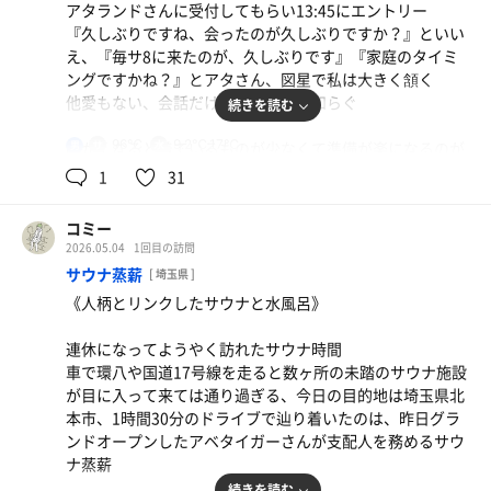
アタランドさんに受付してもらい13:45にエントリー
『久しぶりですね、会ったのが久しぶりですか？』といい
え、『毎サ8に来たのが、久しぶりです』『家庭のタイミ
ングですかね？』とアタさん、図星で私は大きく頷く
他愛もない、会話だけれど気持ちが和らぐ
続きを読む
96℃
9.2℃,17℃
暖かくなると着ているものが少なくて準備が楽になるのが
男
この上なく嬉しい😊
1
31
浴室に入る鼻からはといつもの香りが、耳からは水音が伝
コミー
わってくる、落ち着ける場所に帰って来た、心の中でただ
2026.05.04
1回目の訪問
いまと
サウナ蒸薪
[ 埼玉県 ]
《人柄とリンクしたサウナと水風呂》
1セット目
アタランドさんの『CHILL TIME』この演目に出会ってサウ
連休になってようやく訪れたサウナ時間
ナに来て、こんな心地良い🈂️サービスを受けられるなんて
車で環八や国道17号線を走ると数ヶ所の未踏のサウナ施設
と思い毎サ8に通い始めた思い出深い演目
が目に入って来ては通り過ぎる、今日の目的地は埼玉県北
緑茶とそば茶でロウリュ、ホワイトセージのお香でサ室を
本市、1時間30分のドライブで辿り着いたのは、昨日グラ
浄化、この香りも何かが抜けていく感覚を味わえる
ンドオープンしたアベタイガーさんが支配人を務めるサウ
ナ蒸薪
アウフの最後はロウリュ多めにしてアチアチ熱波🌪️も完走
続きを読む