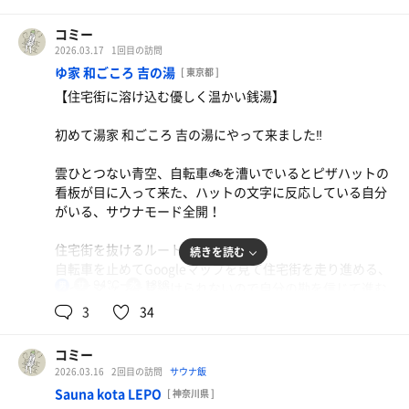
ば、マジックアワーの時間も楽しめたのではと
ウンをせずに休憩してしまったのでなんだか違和感のある
★サウナ
ふわふわ感
コミー
入口のすぐそばにあるサウナマットを取って扉🚪を開く、
室温は90℃、やや物足りなさを感じましたが、しかし、ス
2026.03.17
1回目の訪問
そしてもう一度扉🚪を開ける、二重扉
トーブの両サイドにはセルフロウリュ用の水が入った桶が
連日のサウナと今日のサウナで何回も入り過ぎて疲れても
ゆ家 和ごころ 吉の湯
[ 東京都 ]
2つ置いてあり、それを見るだけで私の心は高揚感に包ま
いたようだ、ちょっと無理をしたかもしれないと反省
サ室にジャズが流れて、中央奥にストーンが盛られたスト
【住宅街に溶け込む優しく温かい銭湯】
れます
ーブ、ストーンの上には蓋の無い鉄瓶、両脇に2段の座
受付のベンチに座り、少し休憩しながらmasaさんと談笑
面、20分毎のオートロウリュ、蒸気がゆっくりと
初めて湯家 和ごころ 吉の湯にやって来ました‼️
1セット目は後から入ってきた人に配慮して、セルフロウ
リュは控え、その方が出らた後は終始ソロセルフロウリュ
プリンス大塚さんタオルを購入して帰宅
★水風呂
雲ひとつない青空、自転車🚲を漕いでいるとピザハットの
をして熱い蒸気が降りてくるのを楽しんだり、タオルで撹
チラーでしっかりと冷えていた、水風呂💧は深めで15℃、
看板が目に入って来た、ハットの文字に反応している自分
拌したり
バイブラがあるところに座ると身体ずっと冷やされていく
がいる、サウナモード全開！
食事を待たせている妻に心の中で謝りながらサ活になりま
★ととのいスペース
住宅街を抜けるルート
した、ありがとうございました♪
続きを読む
扉🚪を開いて、足元に段差があったので慎重に入室
自転車を止めてGoogleマップを見て住宅街を走り進める、
室内は外壁とコンクリートの壁の間から入ってくる光のみ
94℃
18℃
ずっとマップを見続けられないので自分の勘を信じて進む
男
妻と結婚25周年記念を泉魚店さんのお刺身（2000円）と
で薄暗く幻想的な雰囲気と静寂がある、アディロンダック
と何回か行き止まりに遭遇😭
🍺でゆっくり愉しみました‼️
3
34
チェアに背中を預けると、良い香りが漂って来ます、この
やっとの思いで到着、やはり人気施設、自転車がいっぱい
香りが身体をリラックス😌できて身体が動かなくなりまし
停められている
コミー
た
2026.03.16
2回目の訪問
サウナ飯
趣のある入口に自動ドア、時の移り変わりによる進化を感
Sauna kota LEPO
[ 神奈川県 ]
サ室の熱さ🔥と水風呂💧のバランスがとても良くて、とと
じることができる