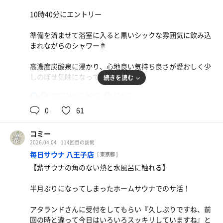
壁には立木のように木が縦に敷き並べられている
スタッフの皆様、今日も快適な環境をありがとうございま
右側2段、左側が3段式座面の奥行きは広く、段差が低い、
10時40分にエントリー
した♪
寝れる場所もあり
準備を済ませて浴室に入ると黒いシックな雰囲気に飲み込
また来よっと！
温度計は96℃指していてもガッとした熱さではなく、とて
まれながらのシャワー🚿
も柔らかく、優しい熱が身体に伝わって来て、時間をかけ
て汗が💦出て来る
高濃度炭酸泉に浸かり、心地良い気持ち良さが愛おしく少
しのぼせ気味になってしまう
続きを読む
●水風呂💧
広くて深い水風呂は20℃位、木製の浴槽は12〜14℃位
70℃,105℃,90℃
17.5℃
男
瞑想
アベさんガッととてもこだわっていた水質、とても柔く、
ボナサウナ
0
61
いつまでも浸かっていられる、冷冷交替浴でととのいも確
背もたれの長いアディロンダックチェアに腰掛け、壁上部
約される
ににヴィヒタに目をやり、じわっと湿度を纏った熱が身体
コミー
に迫って来る、1週間ぶりに普通では感じることのできな
2026.04.04
114回目の訪問
●ととのいスペース
い熱を存分に味わう、この感覚がたまりません
毎日サウナ 八王子店
[ 東京都 ]
内気浴スペースはデッキ、アディロン、カーテンに囲われ
【薪サウナの角のない熱と水風呂に触れる】
た床に横になれる場所
水風呂
外気浴スペースは木の壁に囲われデッキとアディロンがあ
冷、涼、凍の3種類
半月ぶりになってしまったホームサウナでのサ活！
る
私はいつも迷わず冷に浸かる
備長炭からミネラル分が溶出して肌触りが心地良く温度も
串焼き
アタランドさんに受付をしてもらい『久しぶりですね、前
アベさんの優しさが至る所にリンクした感動施設でした
ちょうど良いのでゆっくり浸かる、ととのいを味わうため
串は何を食べても美の味しい 、牛すじクッパは絶品で
回の時と違って今日はいろいろスッキリしていますね』と
感謝🙏