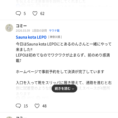
刻めたように感じて嬉しくなってまし
を伝えると注意事項を説明してくれました
インフィニティチェアで夕暮れの空を眺めながらのひと時
85℃
15℃
男
黄色のフェイスタオル、バスタオル、39番のロッカーキー
休憩は内気浴、デッキチェアに横になり、口を閉じて力を
★水風呂
🗝️を受け取ります
5
62
抜いてリラックスの状態にするとふわっとしてきます、そ
足先に感じるそよ風、夕方になり段々と外気の温度は下が
同時に3人位が入れるくらいの広さ、深さは浅め
こにアタさんが頭に冷水をかけてくれる、シャキッとなる
り素肌では寒くなってくる
肌触りが柔らかく温度は18℃、この時期でもゆっくり浸か
脱衣室に行くと、薄水色のロッカー、数字のフォントがと
コミー
れます
ても印象的、準備を済ませて、ガラスの引戸をスライドし
休憩後にアタさんに良い顔になりましたねと優しい声かけ
2026.03.09
1回目の訪問
サウナ飯
暖かさを求めて再びサ室へ
て浴室へ！
をしてもら愛ことができました、言葉で上手く表現できな
Sauna kota LEPO
ストーブの中の赤ではなく黄色の入ったオレンジ色に近い
[ 神奈川県 ]
★ととのいスペース
い喜びが湧いてきて、前に押してもらえた気がしました！
炎🔥を見て、暖かさを感じるとホッとする
今日はSauna kota LEPOにとあるのんさんと一緒にやって
露天のスペースにインフィニティチェアが3脚、イス🪑が4
壁は薄緑色のタイル張り、天井は濃い青色、その間にコン
来ました‼️
脚
クリートの打ちっぱなし部分を残しているデザイン、粋を
今日は終始2段目に座りました、サ室は湿度高めで汗💦が
時間は止まる無音の世界🌎
LEPOは初めてなのでワクワクが止まらず、前のめり感満
木製の格子状の庇がありがあり、太陽の位置により日差し
感じました
すぐに流れ始める感じでした
載⤴️
が出たり遮られたり変化
自然の中にある小屋の中で炎🔥の暖かさに時間を忘れて包
カランが沢山あり、どこに座ろうか迷ってしまう
寝不足のせいか、心拍数の上昇が早く5分位で、150超え
まれ、🪵薪の🔥燃える香ばしい香りを鼻から伝わって口か
ホームページで事前予約をして決済が完了しています
★露天のスペース
カランには黄色い椅子と洗面器が置いてあります
いつも感じることなのだけれどサウナは気持ちや体調にす
ら吐くだけ、時より深い呼吸に変える
炭酸泉、壺湯に浴槽があり
ごく影響を受けるものだと改めて実感
入口を入って靴をスリッパに履き替えて、通路を進むと右
シャワー🚿は仕切壁にあり、壁上部のハンドルを手前に倒
ロウリュ後、ちょっとイタズラ気味にタオルで撹拌してみ
側に試着室のような個室タイプの着替えスペースが4箇所
コンフォートサウナを充分満喫することができました‼️
続きを読む
してお湯が出てくる方式
今日のサ活は5セット
る、良いっすよなんて言われて調子に乗ってしまえる
あります
感謝🙇
サ室短め、休憩長め、リラックスとリフレッシュできまし
95℃
16℃
共
身体を洗って、高濃度炭酸泉、あつ湯で下茹で
た！
用
そんな遊び心も満たされちゃうのもLEPOならなのではな
脱いだ服を入れるカゴがあるので、カゴと一緒に着替えス
15
48
いだろうか
ペースに入るのが良いです！
サウナハット被り、施設のサウナマットを持っていざ、サ
スタッフ皆様、今日もたくさんありがとうございました😊
ウナ室へ‼️