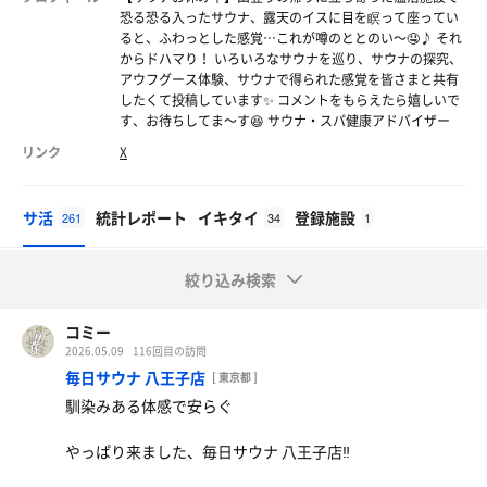
恐る恐る入ったサウナ、露天のイスに目を瞑って座ってい
ると、ふわっとした感覚…これが噂のととのい〜🤤♪ それ
からドハマり！ いろいろなサウナを巡り、サウナの探究、
アウフグース体験、サウナで得られた感覚を皆さまと共有
したくて投稿しています✨ コメントをもらえたら嬉しいで
す、お待ちしてま〜す😆 サウナ・スパ健康アドバイザー
リンク
X
サ活
統計レポート
イキタイ
登録施設
261
34
1
絞り込み検索
コミー
2026.05.09
116回目の訪問
毎日サウナ 八王子店
[ 東京都 ]
馴染みある体感で安らぐ
やっぱり来ました、毎日サウナ 八王子店‼️