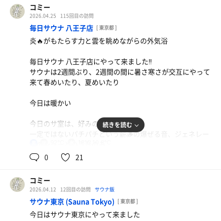
を眺めながら外気浴は言葉になりません！
●浴室
コミー
浴室は、黒色で統一されていてシックで落ち着きがある天
2026.04.25
115回目の訪問
息子とは座る場所が離れてしまいましたが、一緒に3種類
井も左官仕上げでコテで鳴らした後がある太い梁も重厚感
毎日サウナ 八王子店
[ 東京都 ]
のアロマを使った香りを楽しむ佐野さんのアウフを受ける
を醸し出していた
炎🔥がもたらす力と雲を眺めながらの外気浴
ことができました
全ての床や水風呂の壁がコンクリートの洗い出し仕上げな
のも心をくすぐられる仕様だった
毎日サウナ 八王子店にやって来ました‼️
タイの紅茶🇹🇭はバニラの甘い香りがほんのり香って来て
サウナは2週間ぶり、2週間の間に暑さ寒さが交互にやって
リラックスできました、息子も気に入っていたそうで、息
洗い場は浴室とは隔てらた空間に立ちシャワーのみ6箇所
来て春めいたり、夏めいたり
子の初めてのアウフも一緒に受けることができとても嬉し
設置されている、記憶が定かでないのだけれどここの色は
かったあ〜
グレーだった
今日は暖かい
でもサウナのハシゴにボーリング🎳3ゲームで身体ヘトヘ
しっかり洗体をして、洗い場の入口脇にあるフリードリン
今日のサ室は、好みの熱さ
続きを読む
ト、ゆっくり眠ることができました
クスペースで紙コップにまるのと記して麦茶とレモン水が
一定ではないパチパチという薪🪵の爆ぜる音、ジェネレー
置いてあり、レモン水を選択、喉を潤して向かうは…いざ
92℃
18℃,10.8℃
タのシューという音のみ
男
サウナ室へ‼️
0
21
サ室内で、🔥炎から発せられた熱と無心で向き合う、頭の
●サウナ
中 は久々に雑念なし
コミー
扉の前に🌸桜の文字のある木札下がっている、よく見ると
2026.04.12
12回目の訪問
サウナ飯
薪🪵に使用している樹種名
インフィニティチェアに横になり流れる雲を見つめながら
サウナ東京 (Sauna Tokyo)
扉を開けて入ると、右奥に大きなストーブがドンと鎮座、
[ 東京都 ]
の外気浴は格別な贅沢感を味わうことができました
ガラス窓が2箇所ある特徴的なフォルム
今日はサウナ東京にやって来ました