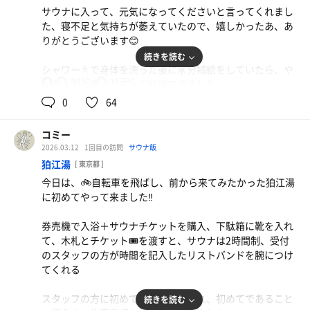
ターを切る、サ室も撮影
った人を待っていたら、重なったのが取れた後に、『悪い
サウナに入って、元気になってくださいと言ってくれまし
ね』と言って笑顔で、洗面器を手渡ししてくれました、ほ
た、寝不足と気持ちが萎えていたので、嬉しかったあ、あ
ハットをかぶってサ室に入る、室内は90℃
っこりした出来事に温かい気持ちに…
りがとうございます😊
この空間は薪ストーブから聞こえる音の他は無音、心地良
続きを読む
い静寂、時間が止まっているかのように思考もシャットダ
カランで洗体後に、内湯の浴槽で身体を温めます
シャワー🚿で身体を洗った後に水分補給をしていたら、や
ウン
94℃
15.7℃
おうさんと偶然して、ご挨拶できました
男
サウナはどこなんだろう、露天スペースにありました
やっぱり偶然ってめっちゃ嬉しい
0
64
もう一つ、音がありました、セルフロウリュのジュワッと
いう音
マイボトルで水分補給してハットを被りサウナ室に入ろう
八王子ラーメン
いざサウナ室へ‼️
コミー
とすると、露天の炭酸泉に浸かっていた人から、『お客さ
サウナ合間だったので濃い味が五臓六腑に染み渡っ
身体に熱が行き渡ったところで、温泉を冷やしたプールド
2026.03.12
1回目の訪問
サウナ飯
ん、電子機器は使用禁止だよ』と言われたので『分かりま
た、ちょっと贅沢しちゃった
1段目を確保してアタランドさんの『〜尾崎アタカ〜』ス
状の水風呂💧にドボンと浸かる、とろとろした肌触りの柔
狛江湯
した』と言って時計を外していざサウナ室へ‼️
[ 東京都 ]
ピカーから流れ出てくるあの歌に、音量やサ室内での音の
らかい水、音は水風呂に注ぎ込む水の音
今日は、🚲自転車を飛ばし、前から来てみたかった狛江湯
響き方に感動🥺、そして歌詞も今の気持ちに沁みてきて、
★サウナ
に初めてやって来ました‼️
うるっときてしまった
いつもは声を出さないようにしているけれど、屋外だから
コンフォートサウナ
後押しされるのか、はぁ〜と声のような深い息を自然と吐
サ室の上部はタイル奥側に加湿機能が付いた遠赤外線ヒー
券売機で入浴＋サウナチケットを購入、下駄箱に靴を入れ
アチアチ熱波🌪️もバイク🏍️のマフラーに模したブロアーも
いていた
ターにが設置されています
て、木札とチケット🎟️を渡すと、サウナは2時間制、受付
凝っていて、沈んだ気持ちだったけれど笑顔になることが
座面は3段式、上段になると座面の奥行きが浅い
のスタッフの方が時間を記入したリストバンドを腕につけ
できました
深い息を吐くと気持ちも落ち着き、スッキリできることを
座面すぐ上の壁は木材で背もたれ部分に2本の板があり、
てくれる
完走はできなかったのですが、とても楽しい演目でした♪
知り、心に溜まったモヤモヤが息と共に身体から抜けてい
その板が時間の経過で削られ味の出る色になっていたのが
ったのだろう😌
とても印象的で、そこに背中をつけた時に自分もその時を
スタッフの方に初めてであるか聞かれ、初めてであること
続きを読む
水風呂💧は前を見ながら無心で浸かり、長めに