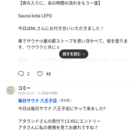
【宵の入りに、あの時間の流れをもう一度】
のいスペースの照度、静寂と香りに包まれ、時間を忘れて
しまうリラックス😌は、味わい深い印象として心に刻まれ
券売機でチケット🎟️を購入して、チケットと下駄箱キーを
Sauna kota LEPO
ました
番台で渡すと黄色（サウナ）のロッカーキーとサウナタオ
ルとバスタオルを受け取り、早まる気持ちを抑えて男湯の
今日はMr.さんにお付き合いいただきました！
今日も新しい巡り合わせに感謝ありがとうございました🙇
暖簾をくぐる
車でサウナ小屋の薪ストーブを思い浮かべて、坂を登りま
脱衣所は明るくて広い、ロッカーもサウナ利用とお風呂の
す、ワクワクと共に☺️
み利用と別れていました
続きを読む
到着して、入口で思い出を残したい気持ちに駆られてカメ
準備を済ませて浴室へ
90℃
12℃
共
ラのシャッターを押す
用
2
48
切妻屋根、天井の中央部が高く、大きな窓があり明るい🔆
着替えてを済ませて2階のサウナのあるフロアに行くとス
浴室
タッフさんに、『あれっ、数日前にお越しになってますよ
コミー
ね』『1週間前に来ました』と伝えると、『もう1週間経っ
★浴室
2026.03.15
111回目の訪問
たんですね』
内湯は通路近くは半円で角がない浴槽が中央に鎮座、その
毎日サウナ 八王子店
[ 東京都 ]
周りを囲うようにカランが並ぶ
今日は毎日サウナ 八王子店にやって来ました‼️
他愛もない会話かもしれないけれど、覚えてもらえていた
浴槽は電気風呂、この3種類のジェットバス
ことがサウナに入る前から穏やかな雰囲気に包んでくれる
アタランドさんの受付で13:45にエントリー
入口付近にイスと洗面器が置いてあるので、取ろうとする
アタさんに私の表情を見てお疲れですね？
夕暮れ時のこのタイミングの逃すまいと、ここでもシャッ
と、積み重なっているイスがきつく重なっていて取れなか