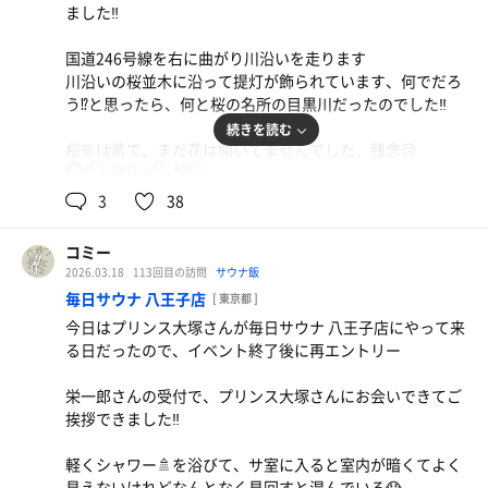
がととのいスペースになっていました
ました‼️
サ室を出ると右側に立ちシャワー🚿があり、そこで頭から
遅くなってしまったので、朝サウナにしようと思っていた
★サウナ
汗を流します
国道246号線を右に曲がり川沿いを走ります
のですが
入って左側奥にストーンが載ったストーブ、オートロウリ
川沿いの桜並木に沿って提灯が飾られています、何でだろ
ュ用の噴射ノズルが天井から伸びている、壁は麦飯石に囲
💧水風呂
う⁉️と思ったら、何と桜の名所の目黒川だったのでした‼️
部屋に行き、浴衣に着替えて1階にある大浴場に向かいま
われています、3段式で座面は木製、入口付近にあるサウ
立ちシャワーを囲うL字型の水風呂は16℃、奥に行くとバ
続きを読む
す
ナマットを引いて座ります、座面に敷いてあるサウナマッ
イブラが出ていました
桜🌸は蕾で、まだ花は開いてませんでした、残念😢
トも持って入るサウナマットもオレンジ色だったことが印
地下水は肌触りも滑らかで水を纏っているように優しく包
90℃
15℃
写真も撮らず仕舞い
男
いざ、サ活開始‼️
象的でした
まれる
3
38
近くに着いていたけれど、詳細な場所が頭に入ってなく、
★浴室
オートロウリュは長めでミストが噴射されるので、緩やか
★ととのいスペース
少し迷う坂を上るとコインランドリーの文字、ここかあ！
入口を入ると正面に大きな窓、その下に内湯の湯船，左側
コミー
に熱さを纏った蒸気が降りて来ました
水風呂前にタイルでできた内気浴スペース、目の前の壁に
に温泉が出てくる山のような形状の吐出口から音を立てて
2026.03.18
113回目の訪問
サウナ飯
は、滝が描かれたタイル絵があり、見上げるほどの高さが
大きな暖簾を見るだけで心躍る暖簾を潜ると飴色になって
流れて落ちできます
毎日サウナ 八王子店
💧水風呂
[ 東京都 ]
ありダイナミックさを感じます
いる木製の大きな下駄箱が目に入り、写真に収めたくて📱
水は地下水で軟水を更に濾過した超軟水なので肌触りには
今日はプリンス大塚さんが毎日サウナ 八王子店にやって来
醤油ラーメン ミニバターチキンカレーセット
を手に取っている
内湯の手間の両サイドにカランが並び右側の一角に立ちシ
滑らか
る日だったので、イベント終了後に再エントリー
扉を開けると外気浴スペースでアディロンダックチェアと
カレーがめちゃくちゃ美味しかった！ ラーメンも見た
ャワーが1箇所ありました
コンクリートの洗い出し仕上げの表面に凹凸があり、足の
イスがあり、座る場所によっては煙突もみえました
番台でサウナと伝え、下駄箱の木札を渡すと『大きなタオ
目は味が濃さそうだけれどちょうど良い塩味
裏でその感覚を感じる
栄一郎さんの受付で、プリンス大塚さんにお会いできてご
雨粒にあたりながらの休憩も乙でした‼️
ルが付きますが、他にも必要な物はありませんか？』と丁
カランで洗体して内湯で温まり，扉を開けて何段か階段を
サウナエリアにはシャワー🚿がないので、掛け水は水風呂
挨拶できました‼️
寧に聞かれて『ありません』と答えるとサと記載されてい
降りて露天スペースへ
にある手桶を使って汗を流す
ありがとうございました🙇
るキーをもらえました
軽くシャワー🚿を浴びて、サ室に入ると室内が暗くてよく
★水風呂💧
ととのいスペースに向かう通路にハット掛けのフック、階
見えないけれどなんとなく見回すと混んでいる😱