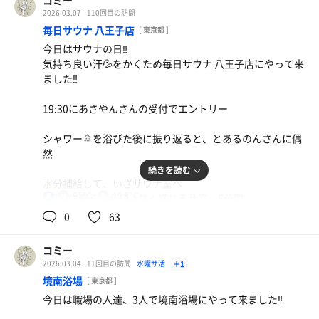
コミー
また、来よっと！
セットを重ねる毎に寒くなって来たので、ポンチョをレン
旅館と併設されているので、上半身は何かを身につけなく
2026.03.07
110回目の訪問
タルしてゆっくり休憩してみる
てはならないようです
綺麗なサウナ室🤩
毎日サウナ 八王子店
サウナ：4〜19分 × 5
[ 東京都 ]
水着と上半身は長袖Tシャツを着ました
誰もいないサ室、入るとすぐに良い香りがしてきます、座
水風呂：0.5〜1分 × 5
今日はサウナの日‼️
屋外で初めてのタオル生地のポンチョ、身体が生地に包ま
面のヒノキの香り、サウナに入ったなぁと実感できるやつ
休憩：5〜15分 × 5
気持ち良い汗💦をかくため毎日サウナ 八王子店にやって来
れる感覚、ふんわりした感が心地良かったあ
階段を登って左側にサウナの入口が、引戸を開けていくと
です！
合計：5セット
ました‼️
通路があり左側にシャワーブース
非日常感を満喫できるLEPO が3月末で終了してしまうの
壁は麦飯石に覆われていてシックな雰囲気を醸し出してい
19:30にあさやんさんの受付でエントリー
は、とても惜しい、再開を心から望みます
その先の左側に受付がありました、スタッフの方が15:00
て、落ち着きます
に合わせてサ室準備、その合間に私たちに施設の使い方や
シャワー🚿を浴びた後に振り返ると、とあるのんさんに偶
心もリセットしてサウナ巡りの楽しみ改めて感じるサ活に
注意事項を説明してくれます
奥にストーンが積まれたストーブ
然
なりました
続きを読む
外履きのスリッパに履き替えて、貴重品を専用ボックスの
座面は3段式、最上段の3段目に座り、深い呼吸と顔や身体
水分補給して、いざサウナ室へ
素敵な環境や体験をすることができたことに感謝、どうも
蓋を開けると鍵が入っているので貴重品を入れたに鍵でロ
を脱力させて、熱に身体をゆっくり馴染ませる、5分を過
95℃
15.8℃
2段目に座る、今日は熱く感じるサ室、5分間
男
ありがとうございました😊
ック
ぎたところで、心拍数は150超え、退室して
水風呂💧に入ると長く浸かっていられる、サウナ時間は短
0
63
かったけれど身体はしっかりと温まっていたようです♪
シャワー🚿で身体を洗い、準備完了、いざサウナ室へ‼️
カランで汗を流して、水風呂へ、温度計は15℃
サ室は入口のあたりに薪ストーブが鎮座
コミー
ちょうど良い感じの体感温度、肌触りが柔らかい天然水が
ささうな重さんと偶然、この間の失態で皆さんに心配をお
2026.03.04
11回目の訪問
水曜サ活
＋1
心地良い
かけしてしまっていた😢
それを囲うようにコの字型の1〜2段の座面配置
境南浴場
[ 東京都 ]
床は石張りなので外履きスリッパのままサ室に入ります、
休憩は仕切壁と壁に囲われた内気浴スペース
今日は職場の人達、3人で境南浴場にやって来ました‼️
デッキチェアで内気浴、ふわっとなる
上段に座るときはスリッパを脱ぎます
背もたれのある椅子が並んでいます、室内なのに冷んやり