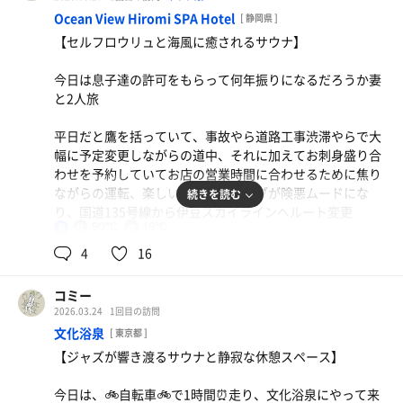
は暗いサ室でとても映える、いつもながらに感じることな
暖簾をくぐり脱衣所へ
Ocean View Hiromi SPA Hotel
のだけれど、演目の丁寧な作り込み、人造人間にされてし
[ 静岡県 ]
木製のロッカーは上下間に物置スペースがあるのでとても
中央部にカランが並んでいる、カランで身体を洗い流し
まうところからの変身へと至る設定、細かなところまで丁
【セルフロウリュと海風に癒されるサウナ】
使い易いタイプ、準備を手短に済ませませて、いざ
て、中温風呂は檜の香りがする青いお湯汗が出て来る程度
寧に描こうとしている、私はその熱意に心を掴まれている
に温まり、いざサウナ室へ‼️
のだなあと実感する
今日は息子達の許可をもらって何年振りになるだろうか妻
🛁浴室
と2人旅
扉を開けると左側にカランと仕切壁と一体になったシャワ
★サウナ室
アタさんは休憩時にも一人一人に頭に冷水をかけてくれ
ーがあります
入口の左側に背の高い遠赤外線ストーブがどうだと言わん
る、今日は調子が良かったのか、家を出る前のプロテイン
平日だと鷹を括っていて、事故やら道路工事渋滞やらで大
右側に通路を挟んであつ湯、薬湯、炭酸泉奥に水風呂があ
ばかりに鎮座している、ストーブから発せされるごおっと
でタンパク質摂取したことが良かったのか、この冷水が堪
幅に予定変更しながらの道中、それに加えてお刺身盛り合
ります
いう音と熱は迫力があり圧倒される、温度計🌡️は108℃
らなく気持ち良かった
わせを予約していてお店の営業時間に合わせるために焦り
座面は木製で2段式、足元の照明があり、私は足元の照明
ながらの運転、楽しいはずがドライブが険悪ムードにな
続きを読む
カランでゆっくり洗体して、炭酸泉に浸かります、温度が
の光がとても好き🥰です
今日はとても安定したサ活ができた気がします、先にも書
り、国道135号線から伊豆スカイラインへルート変更
低めだったので、下茹でという感じではなく、焦る気持ち
いたようにお腹に溜め込まないタンパク質摂取後のサウナ
90℃
19℃
男
を落ち着かせた感じでした
ストーブ周りの壁はタイル、それ以外の壁はは木製、壁は
は温度変化への対応、休憩時の体温が下がりすぎないよう
朝9:30に家を出たのに下田到着は17:30
4
16
浸かっている時に壁の上部にほしよりこさんの銭湯絵が描
縁のところに半円の丸みを帯びたところが愛おしく、優し
な気がしました、今後も検証してみようと思います
かれていることに気づきました
さを感じる
ペリーロードなど下田の町を散策
コミー
スタッフの皆様、今日も快適な環境をありがとうございま
浴室の奥にガラス扉があり、そこから先有料であることが
2026.03.24
1回目の訪問
顔はヒリヒリ感もあり、熱さもサ室の空気からガツンとダ
した‼️
ビールや惣菜の買い物を済ませてOcean View Hiromi SPA
記されている
文化浴泉
[ 東京都 ]
イレクトに伝わって来るのが印象的でした
Hotelにに到着したのは19:30
【ジャズが響き渡るサウナと静寂な休憩スペース】
通路は天井が高くコンクリート打ちっぱなしで行き当たり
空いていたので2段目のどの位置に座るのが良いかなと探
チェクイン時にスタッフさんからサウナは22:00まで、朝
を右側に向かうと右側にサウナ室、左側に水風呂、その奥
っていると真ん中辺りが快適な場所かなと
今日は、🚲自転車🚲で1時間⏰走り、文化浴泉にやって来
サウナはやっていないと…