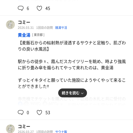
迷わず、靴を入れて木札をを抜く
水風呂も角のない肌触り、水温は18℃位でゆっくりとクー
を感じる楽しみそして熱を受け止める、この一連の流れに
6
45
ルダウンできる、慣れてきた頃を見計らって、グルシンの
中毒になっているなと感じる
券売機でチケットを購入して受付でスタッフの方に木札を
水風呂に浸かり冷冷交替浴を楽しんだりしてみた、身体が
預けて、フェイスタオルとバスタオル、それにサウナ扉用
締まる感じが良かった
コミー
蒸喜乱舞
のフックを受け取ります、フックの番号が1️⃣だったこと
2026.03.31
1回目の訪問
銭湯サ活
アウフグース前の時間に入る、照明が付いてikiのストーブ
が、一番乗りだったことがとても嬉しかった
内気浴はアディロンダックで脱力してみる、デッキチェア
黄金湯
がライトアップされた、オートロウリュかと思いきや、ア
[ 東京都 ]
で背中をピッタリ合わせて目を閉じたり、目を見開き視点
ウフグース準備のためについた照明だった、ちょっと期待
【麦飯石からの輻射熱が浸透するサウナと足触り、肌ざわ
👕脱衣室
を定めないでぼんやり壁の白樺を眺めたりする
してしまっただけに残念に感じてしまった
りの良い水風呂】
天井が高くて広い、床は畳敷きで畳の香りが漂って来る、
ストーブが中央にドンと鎮座している
畳の香りは落ち着いて穏やかな気持ちになる
雨の中の外気浴は、1脚しかないインフィニティチェアに
湿度のある室内でしっかりと汗が流れ落ちて来る
駅からの徒歩🚶、霞んだスカイツリーを眺め、時より強風
ロッカーは上下間に物置スペースがある場所とそうでない
腰掛け、車の走行音、雨粒の落ちてくる感覚、凄い勢いで
に折り畳み傘を煽られてやって来れたのは、黄金湯
と場所がコの字形になっている、使い勝手が良さそうな番
流れゆく濃いグレーの雨雲、上空とは違う穏やかな風を感
やっぱりこの施設は好きだなあ🥰と改めて感じる、また、
号ニのロッカーに洋服を仕舞うことにしました
じる
やって来たいと思いを噛み締めながらサ活を終了しました
ずっとイキタイと願っていた施設にようやくやって来るこ
とができました‼️
ロッカーの上にポスターがあり、悔いるように眺めてしま
そんなに寒く無いように感じていても、身体は早く冷えて
また、来よっと‼️
続きを読む
う
行くので、室内に移動して内気浴切り替えハイブリッドし
券売機でチケットを購入して、下駄箱の木札と共に受付の
てみる
110℃
14℃
男
スタッフさんに渡します、利用が初めてかを聞かれて初め
🛁浴室
てであることを伝えると、サウナは2時間制⏰、制限時間
0
53
扉を開けると壁は黒、タイルは茶系でシックな雰囲気
2セット目はアタランドさんの『アタキック』
を超えると 30分毎に追加料金がかかることを伝えられま
右側に中温風呂、高温風呂と浴槽が並びその上には五色湯
した
の象徴的なステンドグラスが鮮やかに並んでいる、綺麗だ
コミー
仮面は目がひかる✴️仕様でとても高いクオリティ、光る目
った
2026.03.27
1回目の訪問
サウナ飯