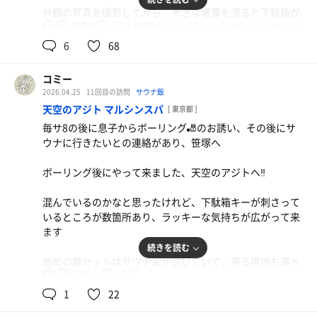
できました
外観の写真を撮影してから、大きな暖簾を潜ると下駄箱が
96℃
12℃,20℃
あり、下駄箱キーは蒸薪のロゴが入った可愛いキーホルダ
男
ーが付いている
6
68
受付はプリンス大塚さん、来ると思ってましたと言われて
コミー
照れ笑い、下駄箱キーとクラファンで購入したプレオープ
2026.04.25
11回目の訪問
サウナ飯
ンの90分チケットを出して、軽く注意事項の説明をしても
天空のアジト マルシンスパ
[ 東京都 ]
らい、下駄箱キーと同じ番号のロッカーキーを受け取っ
毎サ8の後に息子からボーリング🎳のお誘い、その後にサ
て、脱衣室に向かう
ウナに行きたいとの連絡があり、笹塚へ
●脱衣室
ボーリング後にやって来ました、天空のアジトへ‼️
廊下の色はグレーに統一されています
長い廊下沿いに鋼製の黒いロッカーは2段式、奇数番号が
混んでいるのかなと思ったけれど、下駄箱キーが刺さって
上段になっています
いるところが数箇所あり、ラッキーな気持ちが広がって来
ます
廊下を90°曲がると鏡🪞やドライヤーが置いてあるドレス
続きを読む
ルームスペース、廊下の突き当たりがトイレ
始めの数セットはサウナ室が空いていて、座る場所も選べ
109℃
20℃
男
て快適
その手前に石段🪨があり、その上に引き戸、引き戸を開け
1
22
るとそこは浴室！
昼間とは違う少し冷んやりとした風が吹いている中、夜景