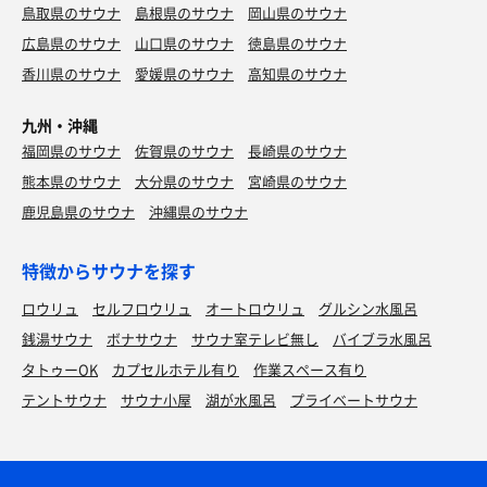
鳥取県のサウナ
島根県のサウナ
岡山県のサウナ
本日のサ活はこれにて終了、生姜焼きを食べてお腹も満喫
広島県のサウナ
山口県のサウナ
徳島県のサウナ
イオンウォーター
できました‼️
香川県のサウナ
愛媛県のサウナ
高知県のサウナ
サウナの合間の水分補給用に！
スタッフの皆様、ありがとうございました😊
九州・沖縄
サウナ：8〜10分 × 3
福岡県のサウナ
佐賀県のサウナ
長崎県のサウナ
水風呂：1分 × 3
熊本県のサウナ
大分県のサウナ
宮崎県のサウナ
休憩：10分 × 3
鹿児島県のサウナ
沖縄県のサウナ
合計：3セット
特徴からサウナを探す
ロウリュ
セルフロウリュ
オートロウリュ
グルシン水風呂
銭湯サウナ
ボナサウナ
サウナ室テレビ無し
バイブラ水風呂
タトゥーOK
カプセルホテル有り
作業スペース有り
テントサウナ
サウナ小屋
湖が水風呂
プライベートサウナ