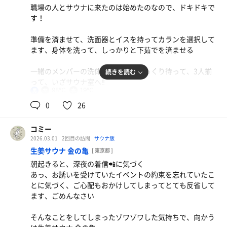
した風を感じるなあと思って天井を見ると各椅子に向けら
職場の人とサウナに来たのは始めたのなので、ドキドキで
2セット目は1段目に座る
大きな窓があるので室内は明るく、自分の身体の変化を見
れたスポットクーラーがありました、これはとても良かっ
す！
Iro-Hakaさんの『〜ゆずいろは〜』2種類のアロマを使っ
れます！暗い空間も落ち着くのですが、これはこれで観察
たあ
てロウリュ、タオルを丁寧に仰いでくれます、休憩時には
ができて楽しい
準備を済ませて、洗面器とイスを持ってカランを選択して
ゾウさんジョウロで足元に冷たい水をかけてくれました
2セット目以降は、扉の窓から差し込む光に癒されながら
ます、身体を洗って、しっかりと下茹でを済ませる
この時間は私達以外に1人で3人のみ、最初に入った時は、
背中を麦飯石に貼りつけている木の板にもたれてかかり、
3セット目は2段目で身体が熱さに慣れてきたので心拍数の
85℃で汗が時間をかけて出てきます、腕を見ると小さな球
リラックスした状態で身体に入ってくる熱のみを感じる、
一緒のメンバーの洗体や下茹でをゆっくり待って、3人揃
続きを読む
上昇も緩やかになり、ゆっくり汗💦を流す
汗が所狭しと可愛く並んでいました
85℃のサ室は小さい球汗💦がじわじわと浮き出てきて、終
って、いざサウナ室へ‼️
始ゆっくり楽しむことができました
98℃
19℃
男
デッキチェアで外気浴、始めのうちは気持ち良かったです
この感覚は、別世界に来ているように時間が流れている、
2段目に座ります
0
26
のですが、身体がすぐに冷えてしまい、鳥肌が立ってしま
とても穏やかで癒されます
オートロウリュには当たらなかったのが残念でした、ロウ
今日は6人の方がサ室にいて、総勢9名、この人数は境南浴
う、内気浴に切り替え
リュがあったらアチアチの蒸気が立ち上って、違う景色が
場で初めての経験でした
コミー
スタッフの方が薪入れに来てくれた時に、『サ室のコンデ
見られたんだろうなあ
ヴァイオリン🎻やフルート🪈の協奏曲？が流れている、程
デッキチェアに腰をかけても歯がガクガクしてしまうほど
2026.03.01
2回目の訪問
サウナ飯
ィションはいかがですか？』と聞いてくれたので、遠慮な
よい湿度が心地良い、壁にもたれ掛かり脱力2分も経つと
身体が冷え切っている、寒くて我慢できないので、サ室へ
生姜サウナ 金の亀
く『もう少し熱めが好みです』と言ったら『85〜90くらい
[ 東京都 ]
最後はあつ湯に浸かり、あつ湯のバイブラで身体をほぐ
汗💦が流れ落ちてくる
なんですけれど、もう少し温度をあげますね』と焚べる薪
朝起きると、深夜の着信📲に気づく
し、本日のサ活は終了
4セット目、2段目に座る
の量を増やしてくれました、そのため最終の4セット目は
あっ、お誘いを受けていたイベントの約束を忘れていたこ
汗を流して、楽しみの水風呂で2分間、肌触りはとても柔
じっくりただただ体育座りで温まる🔥
最高なコンディションになっていました
とに気づく、ご心配もおかけしてしまってとても反省して
自転車に乗るのでクラフトビール🍺に後ろ髪を引かれなが
らかく、心も穏やかになる❤️水風呂💧も待ちが発生
ます、ごめんなさい
らの帰宅！
今日は何故気持ち良くなっているのに深いととのいを感じ
薪ストーブの中を見ると炎が縦に長く伸びている様子が印
身体の水気を拭き取りバスタオルを身体に巻いて、脱衣所
ないのだろうと疑問に思っていたら、サ室でも、休憩中で
象的でした
そんなことをしてしまったゾワゾワした気持ちで、向かう
サウナ：5〜10分 × 4
のベンチでふわっとやって来ます、ととのいからのリラッ
も歯を食いしばっていることに気づく
朝食ビュッフェ