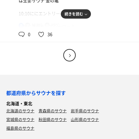
は生姜サウナ 金の亀
水風呂：0.5〜1分 × 4
クスです身体の力が抜けていきます
水風呂は、プールで広く浅く、冷たい温泉
ホットサンドの具が豊富に入っていてめっちゃ美味し
休憩：7〜10分 × 4
室内でデッキチェアに寝転がり、口を半開きしてアホ面で
肩まで浸かり、肌触りを感じて、インフィニティチェアで
10:10ににエントリー
合計：4セット
続きを読む
かったあ 他のメニューもどれも美味しかった‼️
2セット目も、3人で入ります、2分経つ頃から汗💦が流れ
休憩していたら、次のアウフの時間に合わせなくちゃと気
休憩、山も見えたり、鳥の囀り、自然の中にいるような一
始めて、ほんわかして来ます、10分で退室
にしていたのに、気づいた時は記憶がないことに気づい
体感が言葉にすることが体験できました
102℃
15℃
男
手短に準備をしてシャワー🚿
水風呂もゆっくり浸かり、脱衣所での休憩
た‼️
ゾワゾワした気持ちも一緒に洗い流して、いざサウナ室
0
36
初めて〜の寝落ちだあ！
2〜4セット目は温度が上がり、とあるのんさんと2人にな
へ‼️
3セット目は、サ室内の人も少なくなり、3人だけになる時
った時は、ロウリュで湿度も上げて、タオルで撹拌したり
間もあり、雑談して過ごす、人が入って来たらもちろん話
と思っていましたが、まずい、サ室の1段目確保が…
良いコンディションをめっちゃ楽しむことができました、
2段目に座ります
をやめました
慌てて水分補給してサ室に、ほとんど席が埋まっている〜
良い施設でした、4月以降の早期復活を切望！
少し顔がヒリヒリしましたが、サ室内は音がほとんどしな
い、とっても静かな空間、室内の熱と湿度が伝わって来て
柔らかい水風呂💧に浸かり、休憩でリラックスして、楽し
何とか2段目を確保することができました
サウナ：5~15分 × 4
次第に汗💦が身体からゆっくりと球のように出て来たと思
い時間を共有できた喜びを感じながら本日のサ活を終了
5セット目は、あさやんさんの『あさケンサンバ』2種類の
水風呂：0.5分 × 4
ったら、しばらくすると流れ始める、10分間蒸されて退室
アロマを使ったロウリュ、なかなか焦らしてタオルを振っ
休憩：7~10分 × 4
サウナ：8〜10分 × 3
てくれない、アウフを期待すると期待を成敗されちゃう、
合計：4セット
サ室と同じフロアにある生姜🫚を搾り出した水風呂💧スペ
都道府県からサウナを探す
水風呂：2分 × 3
次のステージはあさケンサンバで盛り上がりました、めっ
ース、掛水専用の桶から水を汲んで、肩から、頭から水を
休憩：10分 × 3
ちゃ楽しかった
北海道・東北
掛ける、うっすら生姜の🫚香りの水風呂にゆっくり浸かる
合計：3セット
北海道のサウナ
青森県のサウナ
岩手県のサウナ
休憩は壁すぐ横の内気のデッキチェア、ここの場所は初め
イオンウォーター
ととのいスペースは、階段を上がる⤴️
宮城県のサウナ
秋田県のサウナ
山形県のサウナ
てだったのですが、片側の隣が気にならないので快適でし
ここならではのサミソと思いきや、生姜の効いたおでん出
脱衣室で購入しました、脱衣室は撮影NGなので写真な
た
福島県のサウナ
汁もある、迷わず出汁を飲む、美味しい〜、汗と共に抜け
し
た塩分が身体にも沁みてくる〜、サミソも飲んでインフィ