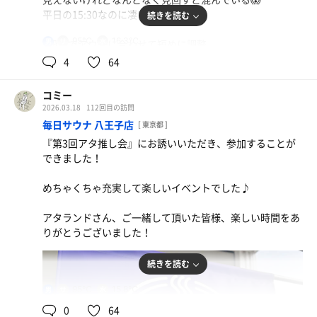
男湯の暖簾を潜り、脱衣室に入ると茶系で統一された落ち
階段を降りると右側に四角い湯船、これが水風呂、温度
段下はととのいスペース
平日の15:30なのに凄い人気🤩
続きを読む
着いた雰囲気、先程渡されたキーはロッカーのキーではな
18℃位でそんなに冷たいという感じではなく、ゆっくりク
かった
ールダウンできる
★ととのいスペース
95℃
16.3℃
男
1段目でアウフに合わせて短めに調整
外気浴がメイン
毎サ8の薪ストーブはパワーが強い、そしてスチームジェ
4
64
ロッカーにキーが刺さっているところが空きになっていま
★露天風呂
大きなオリーブ🫒の鉢植えがドンとあり
ネレーターの湿度もあるので、すぐに滝汗💦になって身体
す
奥に進むと壺湯が3箇所でこれが露天風呂、熱めで湾曲形
四角いスペースに円形にアディロンダックチェアが配置さ
を流れ伝う
コミー
状が身体に馴染む
れ、足元に台座もあり足の置き場にも困らない
天井を見上げると天井に絵があり、どこか、遠くへ旅をし
2026.03.18
112回目の訪問
柵の外側から波の音がしますが、暗くて何も見えなかっ
水風呂💧に浸かり、室内のアディロンダックチェアに座り
て来たような感じを抱く
毎日サウナ 八王子店
[ 東京都 ]
た、朝風呂に期待
給水機、飲み物を入れて置く氷の入ったクーラーボックス
リラックス😌
『第3回アタ推し会』にお誘いいただき、参加することが
もありました
★浴室
壺湯で波音を聴きながら少し温まり、ようやく、サウナ室
できました！
2セット目は下の段を確保しようと10分前に入室
天井は高く明るい、壁はタイル張りで赤富士の描かれた円
へ‼️
サウナエリアはスムーズに移動できました
形のペンキ絵がばんっと目に入ってくる
めちゃくちゃ充実して楽しいイベントでした♪
プリンス大塚さんの『澄整』2種類ブレンドアロマで丁寧
カランは印象的な円形の鏡🪞、その横にシャワー🚿レバー
★サウナ
今日は雨が降っていたので、水風呂に長く浸かると身体す
にロウリュ、惚れ惚れするタオル捌き、益々上達してい
がある、手元にあるのはとっても使い易い
露天スペースにある手作り感の小屋、少し重めの扉🚪を開
アタランドさん、ご一緒して頂いた皆様、楽しい時間をあ
ぐに冷えてしまったので、薬湯に浸かったりし身体を温め
る、カッコいい
けて入ると正面に奥にハルビアのストーブにストーンが載
りがとうございました！
て直したり、黄金湯を満喫♪
★湯船
っています、ストーンの下にオレンジ色の熱線が顔を出し
喉の渇きもあるのか、途中退室したくないので少し頑張る
軟水風呂はこれが軟水なんだと言わんばかりの柔らかい肌
ています、左側〈西向き〉に窓もあり，外の海が見られる
ありがとうございました🙇
続きを読む
が、断念して退室
触りで言葉にすることができない感覚に包まれる感動🥹
ようになっていました
nano湯は細かい泡が身体を包んでくれるのんびり浸かれ
95℃
15.8℃
男
喉の渇きを潤すために、水風呂💧を抜いて水分補給して、
る
ちょっと予習していたので、早くホテルに到着していれ
0
64
デッキチェアに横になる、多分のぼせていたのにクールダ