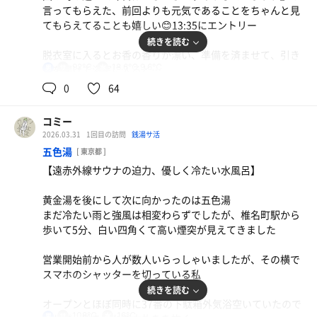
に
した♪
言ってもらえた、前回よりも元気であることをちゃんと見
てもらえてることも嬉しい😊13:35にエントリー
休憩スペース
続きを読む
ここは私がサウナ東京の中でとっておきの大好きで大切な
脱衣室に入るとお香の香りが漂い、準備を済ませて、引き
場所
92℃
18.6℃,9.6℃
戸を開けて浴室に入ると…
男
0
64
寝転びスペースで見る壁に付付きの白熱灯の放つ橙色の
いつもと変わらない風景が目に、そしてお香の香り、薪🪵
光、ピアノの旋律、天井の空気を撹拌させるシーリングフ
の燃えている香りが鼻に、水風呂に落ちる水音が耳に入っ
ァンの回転リズムに、心が落ち着き、やがて癒しがやって
コミー
てくる 、サウナに入る前から五感を研ぎ澄まされる
来る
2026.03.31
1回目の訪問
銭湯サ活
また隣との仕切りがあるので視線を感じないので個の空間
五色湯
[ 東京都 ]
午前中に髪の毛を切ったので、整髪剤が付いた頭を含めて
を満喫できるのも好きです
【遠赤外線サウナの迫力、優しく冷たい水風呂】
丁寧に洗体、水分補給後にいざサウナ室へ
アディロンダックチェアから正面の障子を模したようなと
黄金湯を後にして次に向かったのは五色湯
今日のサウナ室は、私好みの温度と湿度感
ころから春の角度の低めの太陽光の柔らかい光が優しく入
まだ冷たい雨と強風は相変わらずでしたが、椎名町駅から
2段目に着座し、身体に纏わってくる熱が短い時間で汗に
って来る、これも味わい深い
歩いて5分、白い四角くて高い煙突が見えてきました
変わり、すぐに身体を滴り落ちる
手酌蒸気
営業開始前から人が数人いらっしゃいましたが、その横で
その纏わってくる熱は角がなく柔らかい、これぞ🪵薪サウ
ケロ材に囲われたこぢんまりしたセルフロウリュサウナ
スマホのシャッターを切っている私
ナならではなのだと思いながら呼吸を整えると気持ちは上
ここのケロの香りも大好きです😍
続きを読む
がり、心拍数も上がって行く
2段目に座れて、セルフロウリュも受けられてアチアチの
オープンとほぼ同時に37番の下駄箱外気浴空いていたので
蒸気が降りて来るドキドキ感中、待ちながら落ちて来たの
108℃
16℃
男