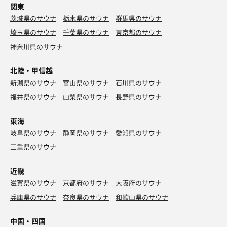
これで本日のサ活を終了‼️
関東
ニティチェアに横になる
茨城県のサウナ
栃木県のサウナ
群馬県のサウナ
スタッフの皆様、今日も快適な環境を整えていただき、あ
目を閉じてふわっとした感覚になり，目を開けると前方の
埼玉県のサウナ
千葉県のサウナ
東京都のサウナ
りがとうございました😊
外気浴スペースのほんのりと明かりをぼんやり眺めたり
神奈川県のサウナ
紹介していませんがご一緒してくださった皆様、ありがと
前の人がインフィニティチェアに座りながらタオルを絞っ
うございました♪
北陸・甲信越
て床の上に水滴を落としていた、その姿はとても残念で悲
はちみつバタートースト・清見オレンジスカッシュ
しくなってしまった
新潟県のサウナ
富山県のサウナ
石川県のサウナ
回数券券を購入して、運命のダイスに挑戦，６６５惜しか
はらぺこだったけれど、サウナ前だったので、軽めに
福井県のサウナ
山梨県のサウナ
長野県のサウナ
った、栄一郎さんがあっぶねと本音
静かで癒される空間、是非行ってみてね！
2セット目は3段目に座り、先ほどとは違う熱を感じる
8分で心拍数は上限を超える
また、来よっと
東海
岐阜県のサウナ
静岡県のサウナ
愛知県のサウナ
水風呂💧でクールダウンして、休憩は囲われたスペースで
サウナ：10分 × 3
クリスマスツリーのライトのような光を放つ、これが癒さ
三重県のサウナ
水風呂：1分 × 3
れる〜
休憩：10分 × 3
近畿
合計：3セット
3セット目は2段目で10分間、しっかり蒸される
滋賀県のサウナ
京都府のサウナ
大阪府のサウナ
静かなサ室内で，ただ何も考えず，ぼうっと身体で熱を，
兵庫県のサウナ
奈良県のサウナ
和歌山県のサウナ
汗が流れるを感じてサウナに集中する
やっぱりサウナは気持ち良い
中国・四国