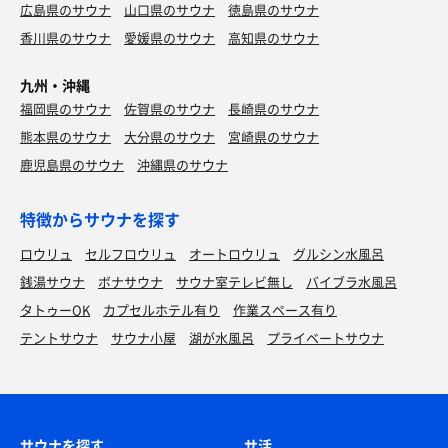
広島県のサウナ
山口県のサウナ
徳島県のサウナ
香川県のサウナ
愛媛県のサウナ
高知県のサウナ
九州・沖縄
福岡県のサウナ
佐賀県のサウナ
長崎県のサウナ
熊本県のサウナ
大分県のサウナ
宮崎県のサウナ
鹿児島県のサウナ
沖縄県のサウナ
特徴からサウナを探す
ロウリュ
セルフロウリュ
オートロウリュ
グルシン水風呂
銭湯サウナ
ボナサウナ
サウナ室テレビ無し
バイブラ水風呂
タトゥーOK
カプセルホテル有り
作業スペース有り
テントサウナ
サウナ小屋
湖が水風呂
プライベートサウナ
サウナを探す
サ活