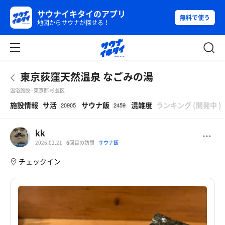
サウナイキタイのアプリ
無料で使う
地図からサウナが探せる！
東京荻窪天然温泉 なごみの湯
温浴施設 - 東京都 杉並区
β
施設情報
サ活
サウナ飯
混雑度
ランキング
(
開発中
)
20905
2459
kk
2026.02.21
6
回目の訪問
サウナ飯
チェックイン