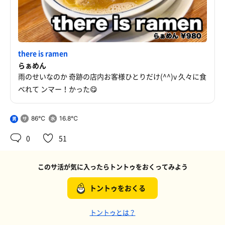
there is ramen
らぁめん
雨のせいなのか 奇跡の店内お客様ひとりだけ(^^)v 久々に食
べれて ンマー！かった😋
86℃
16.8℃
男
0
51
このサ活が気に入ったらトントゥをおくってみよう
トントゥをおくる
トントゥとは？