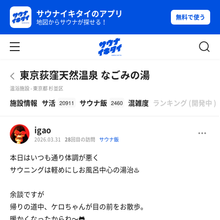
サウナイキタイのアプリ
無料で使う
地図からサウナが探せる！
東京荻窪天然温泉 なごみの湯
温浴施設 - 東京都 杉並区
β
施設情報
サ活
サウナ飯
混雑度
ランキング
(
開発中
)
20911
2460
igao
2026.03.31
28
回目の訪問
サウナ飯
本日はいつも通り体調が悪く
サウニングは軽めにしお風呂中心の湯治♨️
余談ですが
帰りの道中、ケロちゃんが目の前をお散歩。
暖かくなったからね〜🐸