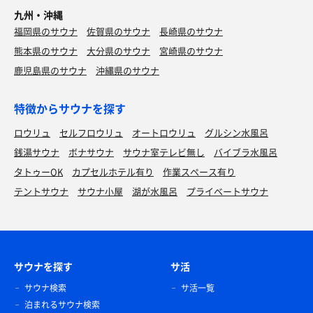
九州・沖縄
福岡県のサウナ
佐賀県のサウナ
長崎県のサウナ
熊本県のサウナ
大分県のサウナ
宮崎県のサウナ
鹿児島県のサウナ
沖縄県のサウナ
特徴からサウナを探す
ロウリュ
セルフロウリュ
オートロウリュ
グルシン水風呂
銭湯サウナ
ボナサウナ
サウナ室テレビ無し
バイブラ水風呂
タトゥーOK
カプセルホテル有り
作業スペース有り
テントサウナ
サウナ小屋
湖が水風呂
プライベートサウナ
サウナを探す
サ活
サウナ検索
サ活一覧
泊まれるサウナ検索