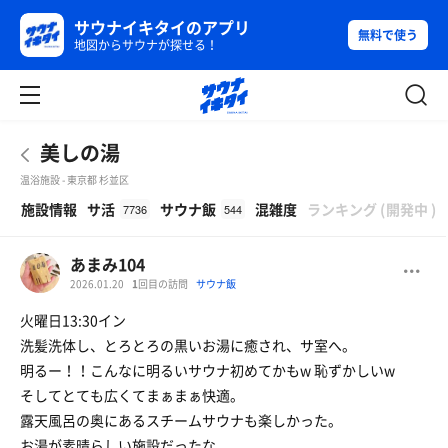
サウナイキタイのアプリ
無料で使う
地図からサウナが探せる！
美しの湯
温浴施設 - 東京都 杉並区
β
施設情報
サ活
サウナ飯
混雑度
ランキング
(
開発中
)
7736
544
あまみ104
2026.01.20
1
回目の訪問
サウナ飯
火曜日13:30イン
洗髪洗体し、とろとろの黒いお湯に癒され、サ室へ。
明るー！！こんなに明るいサウナ初めてかもw 恥ずかしいw
そしてとても広くてまぁまぁ快適。
露天風呂の奥にあるスチームサウナも楽しかった。
お湯が素晴らしい施設だったな。