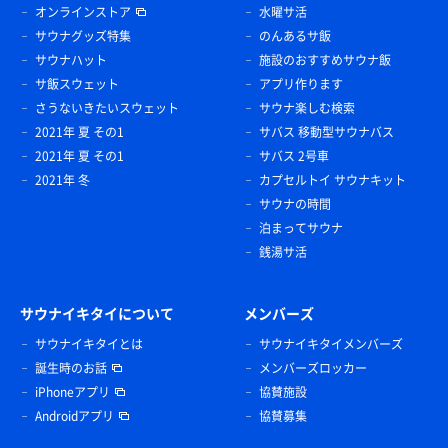
オンラインストア
水曜サ活
サウナグッズ特集
のんあるサ飯
サウナハット
施設のおすすめサウナ飯
サ飯スウェット
アプリ作ります
さうないきたいスウェット
サウナ楽しむ検索
2021年 夏 その1
サバス 移動型サウナバス
2021年 夏 その1
サバス 2号車
2021年 冬
カプセルトイ サウナキット
サウナの時間
泊まってサウナ
銭湯サ活
サウナイキタイについて
メンバーズ
サウナイキタイとは
サウナイキタイメンバーズ
誕生時のお話
メンバーズロッカー
iPhoneアプリ
協賛施設
Androidアプリ
協賛募集