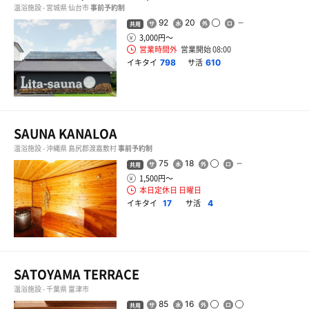
温浴施設 - 宮城県 仙台市
事前予約制
92
20
共用
3,000円〜
営業時間外
営業開始 08:00
イキタイ
サ活
798
610
SAUNA KANALOA
温浴施設 - 沖縄県 島尻郡渡嘉敷村
事前予約制
75
18
共用
1,500円〜
本日定休日 日曜日
イキタイ
サ活
17
4
SATOYAMA TERRACE
温浴施設 - 千葉県 富津市
85
16
共用