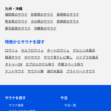
九州・沖縄
福岡県のサウナ
佐賀県のサウナ
長崎県のサウナ
熊本県のサウナ
大分県のサウナ
宮崎県のサウナ
鹿児島県のサウナ
沖縄県のサウナ
特徴からサウナを探す
ロウリュ
セルフロウリュ
オートロウリュ
グルシン水風呂
銭湯サウナ
ボナサウナ
サウナ室テレビ無し
バイブラ水風呂
タトゥーOK
カプセルホテル有り
作業スペース有り
テントサウナ
サウナ小屋
湖が水風呂
プライベートサウナ
サウナを探す
サ活
サウナ検索
サ活一覧