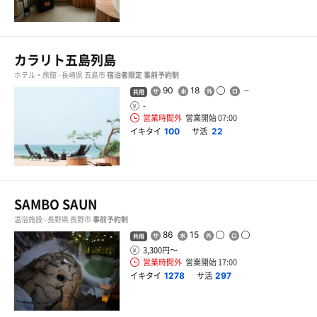
カラリト五島列島
ホテル・旅館 - 長崎県 五島市
宿泊者限定
事前予約制
90
18
共用
-
営業時間外
営業開始 07:00
イキタイ
サ活
100
22
SAMBO SAUN
温浴施設 - 長野県 長野市
事前予約制
86
15
共用
3,300円〜
営業時間外
営業開始 17:00
イキタイ
サ活
1278
297