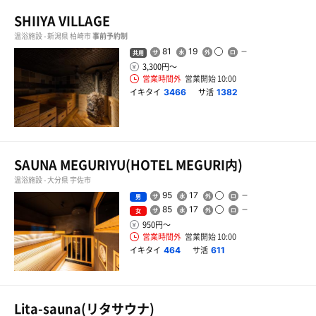
SHIIYA VILLAGE
温浴施設 - 新潟県 柏崎市
事前予約制
81
19
共用
3,300円〜
営業時間外
営業開始 10:00
イキタイ
サ活
3466
1382
SAUNA MEGURIYU(HOTEL MEGURI内)
温浴施設 - 大分県 宇佐市
95
17
男
85
17
女
950円〜
営業時間外
営業開始 10:00
イキタイ
サ活
464
611
Lita-sauna(リタサウナ)