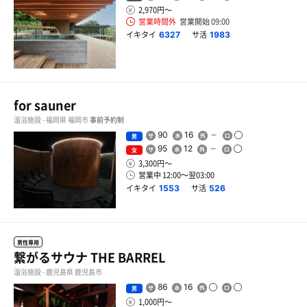
2,970円〜
営業時間外
営業開始 09:00
イキタイ
サ活
6327
1983
for sauner
温浴施設 - 福岡県 福岡市
事前予約制
90
16
男
95
12
女
3,300円〜
営業中 12:00〜翌03:00
イキタイ
サ活
1553
526
男性専用
繋がるサウナ THE BARREL
温浴施設 - 鹿児島県 鹿児島市
86
16
男
1,000円〜