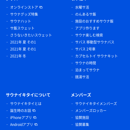
オンラインストア
水曜サ活
サウナグッズ特集
のんあるサ飯
サウナハット
施設のおすすめサウナ飯
サ飯スウェット
アプリ作ります
さうないきたいスウェット
サウナ楽しむ検索
2021年 夏 その1
サバス 移動型サウナバス
2021年 夏 その1
サバス 2号車
2021年 冬
カプセルトイ サウナキット
サウナの時間
泊まってサウナ
銭湯サ活
サウナイキタイについて
メンバーズ
サウナイキタイとは
サウナイキタイメンバーズ
誕生時のお話
メンバーズロッカー
iPhoneアプリ
協賛施設
Androidアプリ
協賛募集