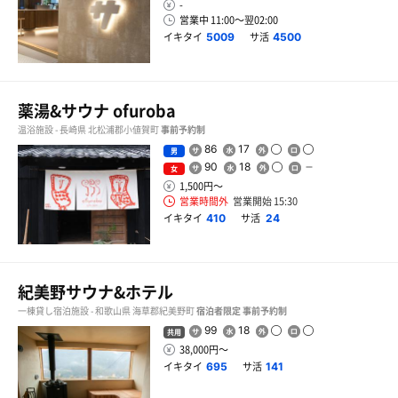
-
営業中 11:00〜翌02:00
イキタイ
サ活
5009
4500
薬湯&サウナ ofuroba
温浴施設 - 長崎県 北松浦郡小値賀町
事前予約制
86
17
男
90
18
女
1,500円〜
営業時間外
営業開始 15:30
イキタイ
サ活
410
24
紀美野サウナ&ホテル
一棟貸し宿泊施設 - 和歌山県 海草郡紀美野町
宿泊者限定
事前予約制
99
18
共用
38,000円〜
イキタイ
サ活
695
141