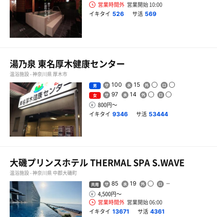
営業時間外
営業開始 10:00
イキタイ
サ活
526
569
湯乃泉 東名厚木健康センター
温浴施設 - 神奈川県 厚木市
100
15
男
97
14
女
800円〜
イキタイ
サ活
9346
53444
大磯プリンスホテル THERMAL SPA S.WAVE
温浴施設 - 神奈川県 中郡大磯町
85
19
共用
4,500円〜
営業時間外
営業開始 06:00
イキタイ
サ活
13671
4361