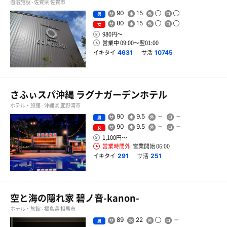
温浴施設 - 佐賀県 佐賀市
90
15
男
80
15
女
980円〜
営業中 09:00〜翌01:00
イキタイ
サ活
4631
10745
さふぃスパ沖縄 ラグナガーデンホテル
ホテル・旅館 - 沖縄県 宜野湾市
90
9.5
男
90
9.5
女
1,100円〜
営業時間外
営業開始 06:00
イキタイ
サ活
291
251
空と海の隠れ家 碧ノ音-kanon-
ホテル・旅館 - 福島県 相馬市
89
22
男