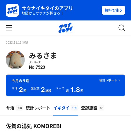
サウナイキタイのアプリ
無料で使う
地図からサウナが探せる！
2023.11.11 登録
みるさま
メンバーズ
7523
No.
統計レポート
今月のサ活
2
2
1.8
サ活
施設数
ペース
回
施設
週
回
サ活
統計レポート
イキタイ
登録施設
300
139
18
佐賀の湯処 KOMOREBI