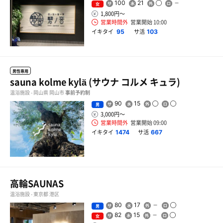
100
21
女
1,800円〜
営業時間外
営業開始 10:00
イキタイ
サ活
95
103
男性専用
sauna kolme kylä (サウナ コルメ キュラ)
温浴施設 - 岡山県 岡山市
事前予約制
90
15
男
3,000円〜
営業時間外
営業開始 09:00
イキタイ
サ活
1474
667
高輪SAUNAS
温浴施設 - 東京都 港区
80
17
男
82
15
女