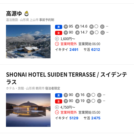
高源ゆ
温浴施設 - 山形県 上山市
事前予約制
95
14.6
男
90
14.7
女
1,600円〜
営業時間外
営業開始 06:00
イキタイ
サ活
2491
6212
SHONAI HOTEL SUIDEN TERRASSE / スイデンテ
ラス
ホテル・旅館 - 山形県 鶴岡市
宿泊者限定
90
16
男
90
19
女
4,750円〜
営業時間外
営業開始 05:00
イキタイ
サ活
5129
2475