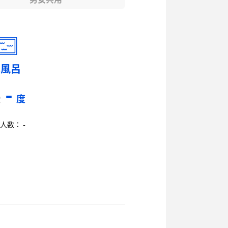
水風呂
-
度
度
人数： -