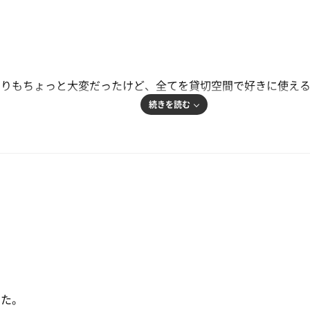
のりもちょっと大変だったけど、全てを貸切空間で好きに使え
続きを読む
なように入って楽しむ
星空見上げたり
て、幸せな時間でした
った。