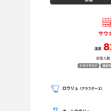
サウ
8
温度
収容人数：
ドライサウナ
遠赤
ロウリュ
（アウフグース）