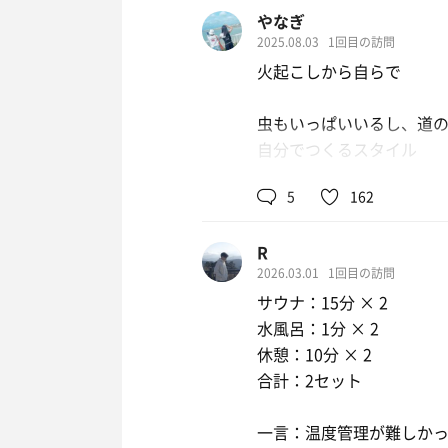
やなぎ
2025.08.03
1回目の訪問
火起こしから自らで
虫もいっぱいいるし、道
自分でつくるスタイル
5
162
大好きな家族たちと好き
無言寝サウナ、お喋り、
R
2026.03.01
1回目の訪問
自然をいっぱい感じられ
サウナ：15分 × 2
水風呂：1分 × 2
休憩：10分 × 2
合計：2セット
一言：温度管理が難しか