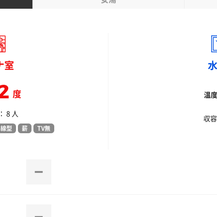
ナ室
2
度
温
 8 人
収容
外線型
薪
TV無