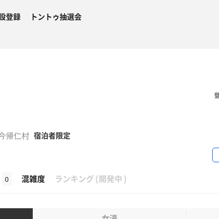
設登録
トントゥ抽選会
郡今帰仁村
宿泊者限定
β
混雑度
ランキング
(
開発中
)
0
女湯