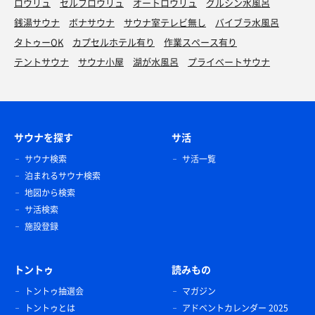
ロウリュ
セルフロウリュ
オートロウリュ
グルシン水風呂
銭湯サウナ
ボナサウナ
サウナ室テレビ無し
バイブラ水風呂
タトゥーOK
カプセルホテル有り
作業スペース有り
テントサウナ
サウナ小屋
湖が水風呂
プライベートサウナ
サウナを探す
サ活
サウナ検索
サ活一覧
泊まれるサウナ検索
地図から検索
サ活検索
施設登録
トントゥ
読みもの
トントゥ抽選会
マガジン
トントゥとは
アドベントカレンダー 2025