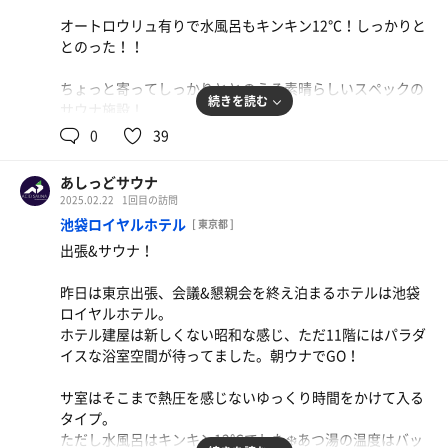
オートロウリュ有りで水風呂もキンキン12℃！しっかりと
とのった！！
ちょっと寄ってしっかりととのえる素晴らしいスペックの
続きを読む
サウナ施設！
0
39
サウナ8分×2
水風呂:1分×2
あしっどサウナ
休憩:6分×2
2025.02.22
1回目の訪問
合計2セット
池袋ロイヤルホテル
[ 東京都 ]
出張&サウナ！
昨日は東京出張、会議&懇親会を終え泊まるホテルは池袋
ロイヤルホテル。
ホテル建屋は新しくない昭和な感じ、ただ11階にはパラダ
イスな浴室空間が待ってました。朝ウナでGO！
サ室はそこまで熱圧を感じないゆっくり時間をかけて入る
タイプ。
ただし水風呂はキンキン12℃でした❄️あつ湯の温度はバッ