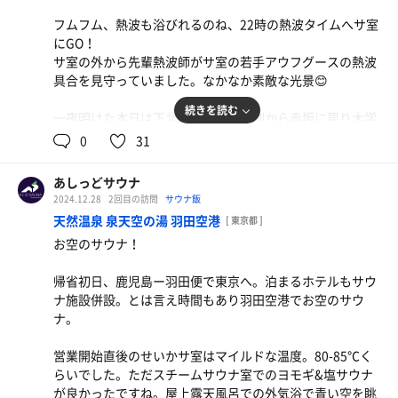
フムフム、熱波も浴びれるのね、22時の熱波タイムへサ室
にGO！
サ室の外から先輩熱波師がサ室の若手アウフグースの熱波
具合を見守っていました。なかなか素敵な光景😊
続きを読む
一夜明けた本日は下北沢で舞台の観劇から赤坂に戻り大学
の友人とのメシ、軽くサクッと終わりそうなのでビールは
0
31
一杯だけにして再度のサウナタイムに行っちゃおうかしら
😄
あしっどサウナ
2024.12.28
2回目の訪問
サウナ飯
サウナ:10分×2
天然温泉 泉天空の湯 羽田空港
[ 東京都 ]
水風呂:1分×2
お空のサウナ！
休憩:8分×2
合計2セット
帰省初日、鹿児島ー羽田便で東京へ。泊まるホテルもサウ
ナ施設併設。とは言え時間もあり羽田空港でお空のサウ
ナ。
営業開始直後のせいかサ室はマイルドな温度。80-85℃く
らいでした。ただスチームサウナ室でのヨモギ&塩サウナ
が良かったですね。屋上露天風呂での外気浴で青い空を眺