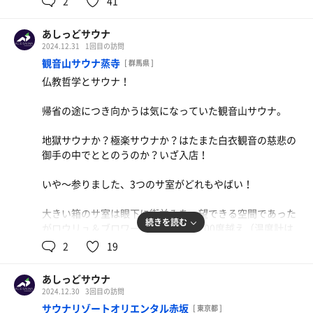
2
41
からっ風サウナは次回にお預け。
あしっどサウナ
2024.12.31
1回目の訪問
サウナ:8分×3
観音山サウナ蒸寺
[ 群馬県 ]
水風呂:2分
仏教哲学とサウナ！
休憩8分×3
合計3セット
帰省の途につき向かうは気になっていた観音山サウナ。
地獄サウナか？極楽サウナか？はたまた白衣観音の慈悲の
御手の中でととのうのか？いざ入店！
いや〜参りました、3つのサ室がどれもやばい！
大きい箱のサ室は眼下に街並みを一望できる空間であった
続きを読む
がロウリュ＆ブロワーで体感温度は100度越え（温度計は
80度強くらい）現実世界のエッジが効いたサウナ。
2
19
それに対して蒸しサウナ室はスチーム凄くて何も見えない
あしっどサウナ
&超高温の空間！幻のようであるが火傷するくらいの熱さ
2024.12.30
3回目の訪問
を味わうことでその「サウナ」を感じる「無」のようであ
サウナリゾートオリエンタル赤坂
[ 東京都 ]