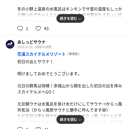
冬の小野上温泉の水風呂はキンキンでサ室の温度もしっか
り熱いのでちゃんとととのいました😊サ室がもうちょい広
続きを読む
ければなおよろし！
1
43
あと、いつもツルツル温泉（褒め言葉）とツルツル床（こ
れは褒め言葉でない😅）で転びそうになるので帰省の時に
あしっどサウナ
はちゃんと思い出して温泉に向かおう！
2025.01.01
5回目の訪問
花湯スカイテルメリゾート
[ 群馬県 ]
サウナ:8分
初日の出とサウナ！
水風呂:1.5分
休憩:6分
明けましておめでとうございます。
元日の群馬は快晴！赤城山から顔を出した初日の出を拝み
スカイテルメへGO！
元旦朝ウナは水風呂を掛け水だけにしてサウナ→からっ風
外気浴（からっ風邪サウナと勝手に呼んでます😅）
ただ元日は風も穏やかでマイルドなからっ風（ほとんどそ
続きを読む
よ風）なのでびゅうびゅう吹く風を味方にできず。外気温
のみでのクールダウン。