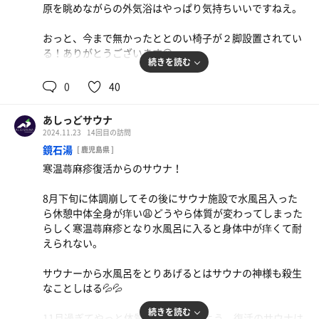
原を眺めながらの外気浴はやっぱり気持ちいいですねえ。
おっと、今まで無かったととのい椅子が２脚設置されてい
る！ありがとうございます😊
続きを読む
あったろう湯さんついに本気を出してきたかしら？
0
40
サウナ:8分、10分×2
あしっどサウナ
水風呂:2分×3
2024.11.23
14回目の訪問
休憩:6分×3
鏡石湯
[ 鹿児島県 ]
合計3セット
寒温蕁麻疹復活からのサウナ！
8月下旬に体調崩してその後にサウナ施設で水風呂入った
ら休憩中体全身が痒い😩どうやら体質が変わってしまった
らしく寒温蕁麻疹となり水風呂に入ると身体中が痒くて耐
えられない。
サウナーから水風呂をとりあげるとはサウナの神様も殺生
なことしはる💦💦
続きを読む
11月過ぎてやっと体質が元に戻ったよう、復活のサウナは