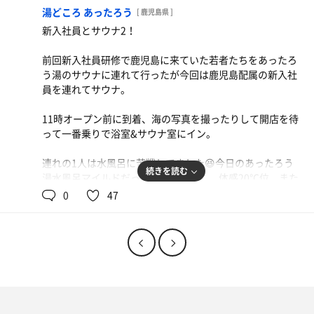
サウナ:8分×3
湯どころ あったろう
美味しいネタばっかり😋
[ 鹿児島県 ]
水風呂:2分×3
新入社員とサウナ2！
休憩:8分×3
合計3セット
前回新入社員研修で鹿児島に来ていた若者たちをあったろ
う湯のサウナに連れて行ったが今回は鹿児島配属の新入社
員を連れてサウナ。
11時オープン前に到着、海の写真を撮ったりして開店を待
って一番乗りで浴室&サウナ室にイン。
連れの1人は水風呂に苦戦してました😆今日のあったろう
続きを読む
湯水風呂マイルドだったのになあ。。。体感20℃位。また
チラーの調子が悪いのかしら！？
0
47
それでも外気浴での東シナ海の水平線の眺めは天気も良く
圧巻！
この流れでサ飯はいつもの潮騒のラーメンで新入社員も喜
んでくれて良かった😊
サウナ:8分、10分×2