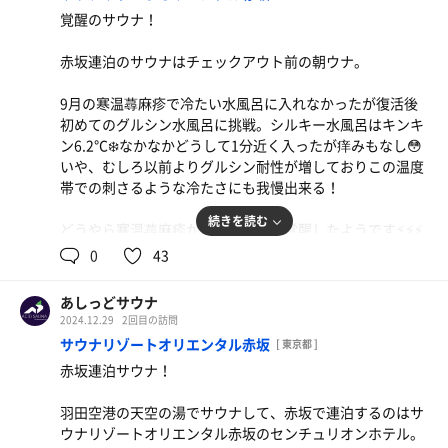
り「有」のようでもあるサ室。
覚醒のサウナ！
最後に薪ストーブのサ室は上記に述べた関係性から本場の
赤坂連泊のサウナはチェックアウト前の朝ウナ。
フィンランドサウナをより感じる佇まい。
9月の寒温蕁麻疹で冷たい水風呂に入れなかったが復活後
仮観・空観・中観を想起させるようなサウナ施設。
初めてのグルシン水風呂に挑戦。シルキー水風呂はキンキ
ン6.2℃❄️なかなかどうして1分近く入ったが痒みもなし😳
休憩は自分と外の境界が曖昧になるくらいととのいまし
いや、むしろ以前よりグルシン耐性が増しておりこの温度
た。
帯での刺さるような冷たさにも我慢出来る！
これが悟りですかねえ😅
続きを読む
どうやら寒温蕁麻疹から復活したら覚醒したようです⚡️⚡️⚡️
サウナ:8分×2、蒸1分
0
43
水風呂:1分×3
スーパーサウナ人モードに突入した忘れがたい朝ウナ！
休憩:8分×3
合計3セット
あしっどサウナ
サウナ:8分×2
2024.12.29
2回目の訪問
水風呂:0.5分、1分
サウナリゾートオリエンタル赤坂
[ 東京都 ]
休憩:8分×2
赤坂連泊サウナ！
合計2セット
羽田空港の天空の湯でサウナして、赤坂で連泊するのはサ
ウナリゾートオリエンタル赤坂のセンチュリオンホテル。