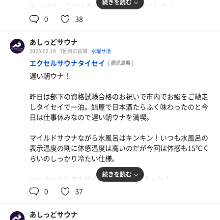
続きを読む
チリ45℃、これは温冷交代浴にもってこいだ！
0
38
交代浴であまみが出る素晴らしい温冷の温度差！もう最高
😊
あしっどサウナ
2025.02.19
7回目の訪問
水曜サ活
交代浴で普通にリピートしたい施設でした😍
エクセルサウナタイセイ
[ 鹿児島県 ]
遅い朝ウナ！
サウナ:10分
水風呂:1分
昨日は部下の資格試験合格のお祝いで市内でお鮨をご馳走
休憩6分
しタイセイで一泊。鮨屋で日本酒たらふく味わったのと今
交代浴:温1分×5、冷0.5分×5、2セット
日は仕事休みなので遅い朝ウナを満喫。
マイルドサウナながら水風呂はキンキン！いつも水風呂の
表示温度の割に体感温度は高いのだが今回は体感も15℃く
らいのしっかり冷たい仕様。
続きを読む
シャキッと身体を締めて遅い1日のスタート！
0
37
サウナ:10分×2
水風呂:2分×2
あしっどサウナ