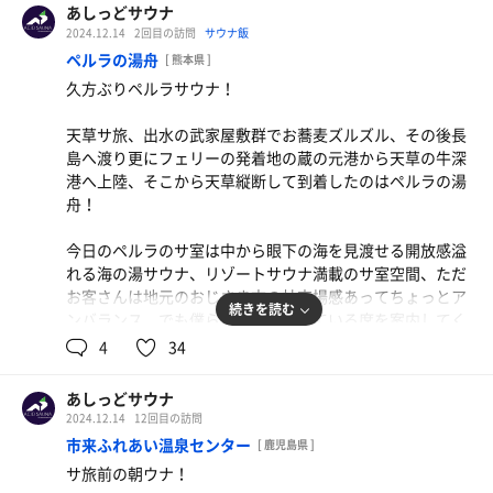
最後にご夫婦から焼き芋をいただきました（柔らかく蜜も
赤貝に１票！
あしっどサウナ
のっていて美味しかったです）
2024.12.14
2回目の訪問
サウナ飯
ペルラの湯舟
[ 熊本県 ]
また是非行きたいサウナ！
久方ぶりペルラサウナ！
サウナ:10分×4セット
天草サ旅、出水の武家屋敷群でお蕎麦ズルズル、その後長
水風呂:海1分×2、併設水風呂1分×2
島へ渡り更にフェリーの発着地の蔵の元港から天草の牛深
休憩:10分×4
港へ上陸、そこから天草縦断して到着したのはペルラの湯
合計4セット
舟！
今日のペルラのサ室は中から眼下の海を見渡せる開放感溢
れる海の湯サウナ、リゾートサウナ満載のサ室空間、ただ
お客さんは地元のおじさま方の社交場感あってちょっとア
続きを読む
ンバランス、でも僕らに優しく空いている席を案内してく
れるような素敵な方々でした😊
4
34
何といっても雲仙まで見渡せる開けた海を眺めながらの外
あしっどサウナ
気浴が良かった！！
2024.12.14
12回目の訪問
市来ふれあい温泉センター
[ 鹿児島県 ]
おっと、サ室の温度計見たら102℃ありガッツリサウナで
サ旅前の朝ウナ！
した！