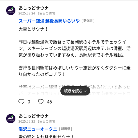
あしっどサウナ
2025.02.24
1回目の訪問
スーパー銭湯 越後長岡ゆらいや
[ 新潟県 ]
大雪とサウナ！
昨日は越後湯沢で飯食って長岡駅のホテルでチェックイ
ン。スキーシーズンの越後湯沢駅周辺はホテルは満室、活
気があり賑わっていますねえ、長岡駅までホテル難民。
雪降る長岡駅前はめぼしいサウナ施設がなくタクシーに乗
り向かったのがコチラ！
サ室はスーパー銭湯では見慣れた感がある佇まいであった
続きを読む
が、オートロウリュがあるのがナイスです👍またオートロ
ウリュの水の噴出が終わったと思ったらすぐに再噴出。お
0
45
かわりオートロウリュウは初めての経験（熱圧感じすごく
良かったです😊）
あしっどサウナ
2025.02.23
1回目の訪問
外気浴は降り落ちる雪を眺めながらととのい椅子でしばし
湯沢ニューオータニ
[ 新潟県 ]
休憩。
雪の壁と入れ替え制サウナ！