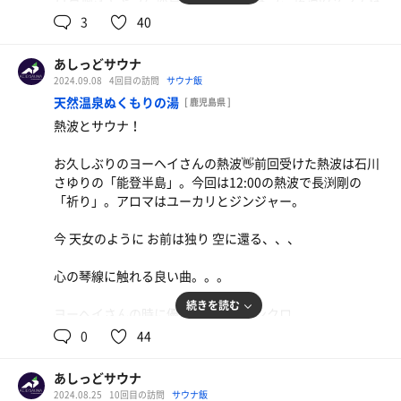
鏡石湯😊
3
40
久しぶりのガッツリサウナ。ああっ、何これ、もうダメ、
あしっどサウナ
気持ち良すぎる！
2024.09.08
4回目の訪問
サウナ飯
天然温泉ぬくもりの湯
[ 鹿児島県 ]
この熱圧、この熱の肌触り、これぞ鏡石湯よ！
熱波とサウナ！
痒みも無くフィニッシュ！これからジャンジャンサウナ行
お久しぶりのヨーヘイさんの熱波👋前回受けた熱波は石川
くぞ！
さゆりの「能登半島」。今回は12:00の熱波で長渕剛の
「祈り」。アロマはユーカリとジンジャー。
サウナ:8分、9分、10分
水風呂:2分×3
今 天女のように お前は独り 空に還る、、、
休憩:6分×3
合計3セット
心の琴線に触れる良い曲。。。
温冷交代浴:温1分×5、冷1分×5、休憩8分
続きを読む
ヨーヘイさんの時に優しい熱波とシンクロ。
ローリュからのアウフグース気持ちよかったなあ！
0
44
休憩中も優しい風仰いでくれてありがとうございました😊
あしっどサウナ
2024.08.25
10回目の訪問
サウナ飯
刺身盛合わせ