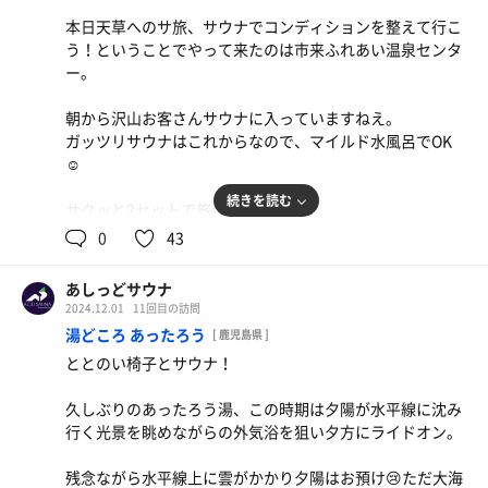
本日天草へのサ旅、サウナでコンディションを整えて行こ
サウナ:8分、10分×2
う！ということでやって来たのは市来ふれあい温泉センタ
水風呂:1分×3
ー。
休憩:8分×3
合計3セット
朝から沢山お客さんサウナに入っていますねえ。
ガッツリサウナはこれからなので、マイルド水風呂でOK
↓武家屋敷群のお蕎麦屋さん、その近くの牛車、ペルラの
☺️
湯舟。
続きを読む
サクッと2セットで旅仕度完了！
0
43
サウナ:8分×2
水風呂:2分×2
あしっどサウナ
休憩:6分×2
2024.12.01
11回目の訪問
合計2セット
湯どころ あったろう
[ 鹿児島県 ]
ととのい椅子とサウナ！
久しぶりのあったろう湯、この時期は夕陽が水平線に沈み
行く光景を眺めながらの外気浴を狙い夕方にライドオン。
残念ながら水平線上に雲がかかり夕陽はお預け😢ただ大海