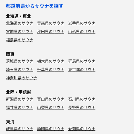
水風呂:3分×2
都道府県からサウナを探す
休憩:10分×2
北海道・東北
合計3セット
北海道のサウナ
青森県のサウナ
岩手県のサウナ
宮城県のサウナ
秋田県のサウナ
山形県のサウナ
福島県のサウナ
関東
茨城県のサウナ
栃木県のサウナ
群馬県のサウナ
もりそば
埼玉県のサウナ
千葉県のサウナ
東京都のサウナ
唯一無二の蕎麦！
神奈川県のサウナ
北陸・甲信越
新潟県のサウナ
富山県のサウナ
石川県のサウナ
福井県のサウナ
山梨県のサウナ
長野県のサウナ
東海
岐阜県のサウナ
静岡県のサウナ
愛知県のサウナ