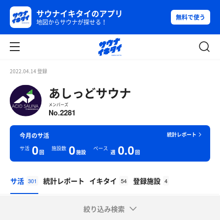
サウナイキタイのアプリ
無料で使う
地図からサウナが探せる！
2022.04.14 登録
あしっどサウナ
メンバーズ
2281
No.
統計レポート
今月のサ活
0
0
0.0
サ活
施設数
ペース
回
施設
週
回
サ活
統計レポート
イキタイ
登録施設
301
54
4
絞り込み検索