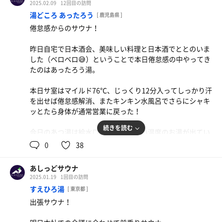
休憩:6分×2
2025.02.09
12回目の訪問
合計2セット
湯どころ あったろう
[ 鹿児島県 ]
倦怠感からのサウナ！
昨日自宅で日本酒会、美味しい料理と日本酒でととのいま
した（ベロベロ😅）ということで本日倦怠感の中やってき
たのはあったろう湯。
本日サ室はマイルド76℃、じっくり12分入ってしっかり汗
を出せば倦怠感解消、またキンキン水風呂でさらにシャキ
ッとたら身体が通常営業に戻った！
続きを読む
今日のあつ湯は給水口からかなり高い温度のお湯が出てい
るので温冷交代浴に切り替え、そこからの外気浴は冬の冷
0
38
たい風が強い中でも気持ちよくしっかりととのいました😊
あしっどサウナ
サウナ:12分
2025.01.19
1回目の訪問
水風呂:1分
すえひろ湯
[ 東京都 ]
休憩:5分
出張サウナ！
交代浴:温1分×5、冷0.5分×5、休憩6分