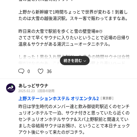
22時前の入店だったがしっかりお客さん入ってるのが納得
上野から新幹線で1時間ちょっとで世界が変わる！到着し
の気持ち良いサウナでした。
たのは大雪の越後湯沢駅。スキー客で賑わってますなあ。
サウナ:10分×2、8分
昨日来の大雪で駅前を歩くと雪の壁登場❄️☃️
水風呂:1.5分×3
さてさて早くサウナに入りたいということで近場の日帰り
休憩:6分×2、8分
温泉＆サウナがある湯沢ニューオータニホテル。
合計3セット
しまった！男女入れ替え制だった😩今の時間サウナは女性
↓長岡駅前
続きを読む
側だけなのかあ。これはある意味雪の壁より高いハード
ル、サウナは断念して露天風呂で時間をかけてゆっくり身
0
36
体を温めました。
あしっどサウナ
2025.02.23
1回目の訪問
上野ステーションホステル オリエンタル2
[ 東京都 ]
昨日は学生時代のメンバー達と飲み御徒町駅近くのセンチ
ュリオンホテルで一泊、サウナ付きと思っていたら近くの
センチュリオンホテルサウナ&スパ上野駅前と間違えてい
ました😩結局サウナはお預け、ということで本日チェック
アウト後にやって来たのがコチラ。