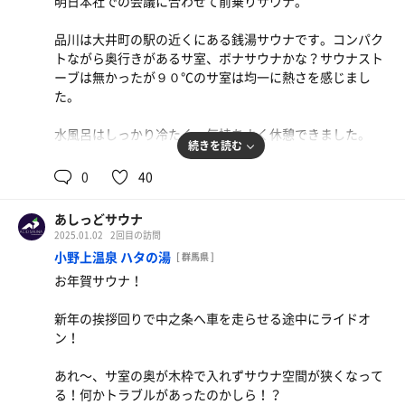
明日本社での会議に合わせて前乗りサウナ。
品川は大井町の駅の近くにある銭湯サウナです。コンパク
トながら奥行きがあるサ室、ボナサウナかな？サウナスト
ーブは無かったが９０℃のサ室は均一に熱さを感じまし
た。
水風呂はしっかり冷たく、気持ちよく休憩できました。
続きを読む
2セットともにととのい、冬の夜風の気持ち良い中ホテル
0
40
に戻る。
あしっどサウナ
サウナ:7分×2
2025.01.02
2回目の訪問
水風呂:1.5分×2
小野上温泉 ハタの湯
[ 群馬県 ]
休憩:6分×2
お年賀サウナ！
合計2セット
新年の挨拶回りで中之条へ車を走らせる途中にライドオ
ン！
あれ〜、サ室の奥が木枠で入れずサウナ空間が狭くなって
る！何かトラブルがあったのかしら！？