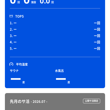
0.0
回
施設
回
TOP5
1. ー
ー回
2. ー
ー回
3. ー
ー回
4. ー
ー回
5. ー
ー回
平均温度
サウナ
水風呂
ー
ー
度
度
先月のサ活
- 2026.07 -
公開サ活限定