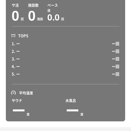
サ活
施設数
ペース
0
0
週
0.0
回
施設
回
TOP5
1. ー
ー回
2. ー
ー回
3. ー
ー回
4. ー
ー回
5. ー
ー回
平均温度
サウナ
水風呂
ー
ー
度
度