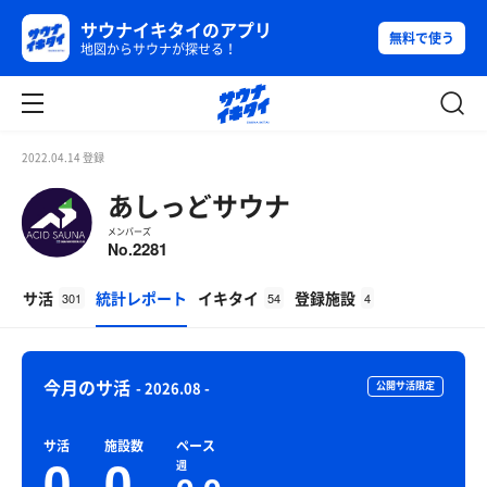
サウナイキタイのアプリ
無料で使う
地図からサウナが探せる！
2022.04.14 登録
あしっどサウナ
メンバーズ
2281
No.
サ活
統計レポート
イキタイ
登録施設
301
54
4
今月のサ活
- 2026.08 -
公開サ活限定
サ活
施設数
ペース
0
0
週