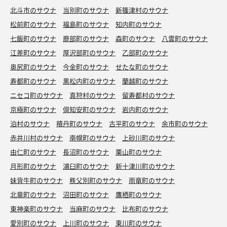
北斗市のサウナ
当別町のサウナ
新篠津村のサウナ
松前町のサウナ
福島町のサウナ
知内町のサウナ
七飯町のサウナ
鹿部町のサウナ
森町のサウナ
八雲町のサウナ
江差町のサウナ
厚沢部町のサウナ
乙部町のサウナ
奥尻町のサウナ
今金町のサウナ
せたな町のサウナ
寿都町のサウナ
黒松内町のサウナ
蘭越町のサウナ
ニセコ町のサウナ
真狩村のサウナ
留寿都村のサウナ
京極町のサウナ
倶知安町のサウナ
岩内町のサウナ
泊村のサウナ
積丹町のサウナ
古平町のサウナ
余市町のサウナ
赤井川村のサウナ
南幌町のサウナ
上砂川町のサウナ
由仁町のサウナ
長沼町のサウナ
栗山町のサウナ
月形町のサウナ
浦臼町のサウナ
新十津川町のサウナ
妹背牛町のサウナ
秩父別町のサウナ
雨竜町のサウナ
北竜町のサウナ
沼田町のサウナ
鷹栖町のサウナ
東神楽町のサウナ
当麻町のサウナ
比布町のサウナ
愛別町のサウナ
上川町のサウナ
東川町のサウナ