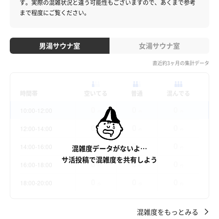
す。
実際の混雑状況と違う可能性もございますので、あくまで参考
まで程度にご覧ください。
男湯サウナ室
女湯サウナ室
直近約3ヶ月の集計データ
時間帯
空いてる
普通
混んでる
0
0
0
10:00-12:00
件
件
件
0
0
0
12:00-14:00
件
件
件
0
0
0
14:00-16:00
混雑度データがないよ…
件
件
件
サ活投稿で混雑度を共有しよう
0
0
0
16:00-18:00
件
件
件
0
0
0
18:00-20:00
件
件
件
混雑度をもっとみる