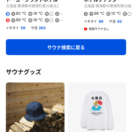
北海道 標津郡中標津町東20条北1
北海道 標津郡中標津町東39条
85 ℃
18 ℃
98 ℃
10 ℃
男
共
用
86 ℃
18 ℃
女
イキタイ
サ活
86
62
イキタイ
サ活
59
303
常設サウナなし
サウナ検索に戻る
サウナグッズ