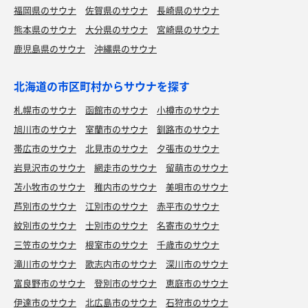
福岡県のサウナ
佐賀県のサウナ
長崎県のサウナ
熊本県のサウナ
大分県のサウナ
宮崎県のサウナ
鹿児島県のサウナ
沖縄県のサウナ
北海道の市区町村からサウナを探す
札幌市のサウナ
函館市のサウナ
小樽市のサウナ
旭川市のサウナ
室蘭市のサウナ
釧路市のサウナ
帯広市のサウナ
北見市のサウナ
夕張市のサウナ
岩見沢市のサウナ
網走市のサウナ
留萌市のサウナ
苫小牧市のサウナ
稚内市のサウナ
美唄市のサウナ
芦別市のサウナ
江別市のサウナ
赤平市のサウナ
紋別市のサウナ
士別市のサウナ
名寄市のサウナ
三笠市のサウナ
根室市のサウナ
千歳市のサウナ
滝川市のサウナ
歌志内市のサウナ
深川市のサウナ
富良野市のサウナ
登別市のサウナ
恵庭市のサウナ
伊達市のサウナ
北広島市のサウナ
石狩市のサウナ