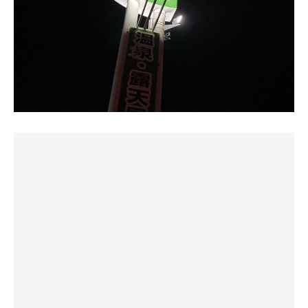
入れる広さが良き。
クうちわが置いてある。おおおっと!私も同じの持って
湯宿だいいちの系列らしいですがお値段はリーズナブル。
もう少し冷たかったら最高かな…
る。使用用途も同じでサウナーなら考えること同じなんだ
休憩は露天風呂の椅子が満席の為、サ室入り口前のベンチ
なと笑える。
それでいてここは泉質が良くてお気に入りの施設。
にて内気浴。
2セット目ちょうど18時を回り相撲も終わり比較的空いて
土曜日15:30サ室イン
来たので最上段へ。熱っ！ジリジリ来る
中標津グランドホテルのサウナが閉鎖中なので常連さんが
コインランドリーに洗濯物ぶち込んでお風呂サウナへ。
流れ込んでおります。サウナ内常時4人ってとこですね。
ちなみに皆さん相撲の中継に夢中で盛り上がっておられ
マダム達の社交場です。
日帰り利用客さんがけっこう来ています。
る。
一段のみのサウナなのでかなりぬるめ。ストーブの前にサ
日曜夕方のサウナテレビは相撲が欠かせない。これぞ、日
ウナストーンがつんであり、ロウリュ用のバケツが置いて
温泉に浸かってじっくり味わってからサウナは2セット。
本の文化！ではないかとすら思ってしまう。日曜17時前後
ある。がストーン触っても大丈夫なくらいの温度。
は一体全国でどれだけの人々がサ室で汗💦をかき我慢しな
なので柄杓半分くらいの水をかけておけば、石があったま
コンパクトでシンプルながら良いサ室です。
がら取り組みを見守って応援している事か…
ったら少しずつ蒸発し湿度が少しずつ上がって良い感じ。
そして取り組みが終わると、これはダメだ！と、どこから
長めにサウナ室に入るのと、キャプテンスタッグのうちわ
そして水風呂。冷えていて気持ち良い。
か聴こえて退出される方が多い。取り組み終わると、席が
であおぎながらがんばりました。
空く。笑😅
水風呂はぬるめだけどサ室がぬるいから均衡とれて良いと
水道水らしいですがこの辺の水道水なら元々美味しいんで
休みの日の夕方相撲を、見ながらのサ活。これが日本サウ
思います。
しょうね気持ち良い肌触りです。
ナっぽくて好きだ。
ザ！地方あるある。室内は会話も常連様達の、しばらく振
露天風呂にととのいイスが2脚。
いったんあがって休憩。
だね！や、〇〇さん見かけたか？などなど実にローカルな
暖かい日だったのでゆっくり外気浴してあまみも出まし
後でもう一回入ろうかな。
ネタばかり。
た。
なんだかお邪魔します…的な雰囲気でこれはこれで良い😅