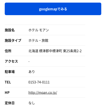
サウナぬるめだけど、なかなか良い施設でした。
今日は全4セットで終了
さて、ここまでさらっと札幌〜根室〜中標津の移動を記し
googlemapでみる
ましたが、土地勘のない人は「大阪から名古屋に行ってそ
のあと京都に向かったぐらい？」と思われているのではな
いでしょうか。
施設名
ホテル モアン
本日の移動を分かりやすく画像で載せておきます。
北海道来るとこういう移動が珍しくなくなるから怖いわ🤭
施設タイプ
ホテル・旅館
住所
北海道 標津郡中標津町 東25条南2-2
さてさて、サ飯に食べたタイエーのやきとり弁当。
アクセス
-
やきとりなのに豚肉っていうのは北海道あるある。
駐車場
あり
この入れ物を横から見たら分かる通り、溝があるのです。
TEL
0153-74-0111
そう、蓋で押さえながら串から具材を引き抜くための溝で
HP
http://moan.co.jp/
す。
細かい心配りが素晴らしいタイエーさん。
定休日
なし