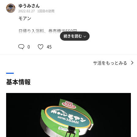
予想通り脱衣所はなかなかの混雑ぶり。
ゆうみさん
根室花まるの本店があるし、タイエーのやきとり弁当は美
まずは身体を清め湯通ししてタイミングを伺う。ちょうど
2022.02.27
1回目の訪問
味しいし、エスカロップや秋刀魚に花咲蟹が有名で食べ物
サウナから出て水風呂に入られた方がいたので、今だ！と
モアン
は充実。
言う事でいざサウナへ。
かなりこじんまりしたサ室。そこにびっちりとサ活中の
日帰り入浴料、券売機で550円
さらに日本最東端の駅の根室駅があるし（つい最近東根室
方々。やばい。座るとこないか！？状態。
続きを読む
駅が廃駅になってたね）、北の勝っていう有名な地酒があ
ギリギリ入って直ぐの角が空いていたので着座。扉のすぐ
脱衣所内に鍵式ロッカーがないため、貴重品は脱衣所入り
るし、納沙布岬から北方領土見られるし、「ちょ待てよ」
0
45
横でやってしまっか…感満載…
口の100円式ロッカーを利用。
こと木村さんがロケで滞在していて蟹ラーメン食べてたら
どーせ下段で扉が開くたびに冷気が入ってしまい暖まらな
しいし。
いのだろうと勝手に思ってしまっまた。
サ活をもっとみる
脱衣所内はドライヤー3台、ティッシュ、綿棒、Koseの化
しかし！
粧水と乳液アリ。給水器もあってありがたい。
サウナはみなと湯さんや宝湯さん（ここサウイキに登録し
熱い！なんだ！？一番下段なのに熱い！
いつ改装したのかわからないけど全体的にきれいな感じ。
たの私！！）がエース級の位置付け。
基本情報
熱がどんどん伝わってくるではないか…
洗い場は仕切りがあるので隣人に水飛沫とばさなくてよい
なかなかのストロング系。
から気にしなくて良い。20年前はもっと広かった気がする
ただしかし、正直いって弱い。
みるみる汗💦が吹き出す。
んだけどこんな浴室だったかな？
思った。このサイズ感がいいのだと。
なのでサウナ目当てで訪れる方は少ないと思いますが、前
確かにこじんまりとした狭めのサウナはストロング感が多
シャンプーなどのアメニティはちょっと良い温泉とかに置
述の通りサ飯は充実していますどうぞお試しあれ🤗
い。
いてある灰色のボトルのヤツ(名前忘れた)
かなりの好み😆
物置場の奥行きないけど置場があるだけありがたい。
まずは1セット目8分で退出。
根室から中標津へ移動して今日のお宿のモアンへ。
水風呂へ。18度超か？あまり冷たくは無いが足を伸ばして
サ室前にサウナマットとキャプテンスタッグのプラスチッ