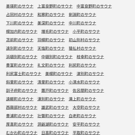
美瑛町のサウナ
上富良野町のサウナ
中富良野町のサウナ
占冠村のサウナ
和寒町のサウナ
剣淵町のサウナ
下川町のサウナ
美深町のサウナ
中川町のサウナ
やきとり弁当（中）塩
タレも美味いが塩コショウも美味い！なのでタレは単
幌加内町のサウナ
増毛町のサウナ
小平町のサウナ
品で🤭
苫前町のサウナ
羽幌町のサウナ
初山別村のサウナ
遠別町のサウナ
天塩町のサウナ
猿払村のサウナ
浜頓別町のサウナ
中頓別町のサウナ
枝幸町のサウナ
豊富町のサウナ
礼文町のサウナ
利尻町のサウナ
利尻富士町のサウナ
美幌町のサウナ
津別町のサウナ
斜里町のサウナ
清里町のサウナ
小清水町のサウナ
訓子府町のサウナ
置戸町のサウナ
佐呂間町のサウナ
遠軽町のサウナ
湧別町のサウナ
滝上町のサウナ
西興部村のサウナ
雄武町のサウナ
大空町のサウナ
豊浦町のサウナ
壮瞥町のサウナ
白老町のサウナ
厚真町のサウナ
洞爺湖町のサウナ
安平町のサウナ
むかわ町のサウナ
日高町のサウナ
平取町のサウナ