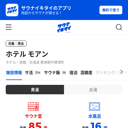
サウナイキタイのアプリ
無料で使う
地図からサウナが探せる！
対象：男女
ホテル モアン
ホテル・旅館 - 北海道 標津郡中標津町
β
施設情報
サ活
サウナ飯
宿泊
混雑度
ランキング
(
開発
554
58
男湯
女湯
サウナ室
水風呂
85
16
度
度