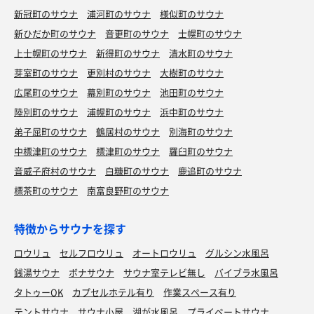
新冠町のサウナ
浦河町のサウナ
様似町のサウナ
新ひだか町のサウナ
音更町のサウナ
士幌町のサウナ
上士幌町のサウナ
新得町のサウナ
清水町のサウナ
芽室町のサウナ
更別村のサウナ
大樹町のサウナ
広尾町のサウナ
幕別町のサウナ
池田町のサウナ
陸別町のサウナ
浦幌町のサウナ
浜中町のサウナ
弟子屈町のサウナ
鶴居村のサウナ
別海町のサウナ
中標津町のサウナ
標津町のサウナ
羅臼町のサウナ
音威子府村のサウナ
白糠町のサウナ
鹿追町のサウナ
標茶町のサウナ
南富良野町のサウナ
特徴からサウナを探す
ロウリュ
セルフロウリュ
オートロウリュ
グルシン水風呂
銭湯サウナ
ボナサウナ
サウナ室テレビ無し
バイブラ水風呂
タトゥーOK
カプセルホテル有り
作業スペース有り
テントサウナ
サウナ小屋
湖が水風呂
プライベートサウナ