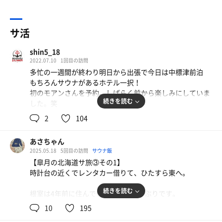
サ活
shin5_18
2022.07.10
1回目の訪問
多忙の一週間が終わり明日から出張で今日は中標津前泊
もちろんサウナがあるホテル一択！
初のモアンさんを予約。しばらく前から楽しみにしていま
続きを読む
した。笑
昨日も疲れたのでホームでサ活しようか迷ったが明日宿泊
2
104
サ活出来ると言う事でお預けにしていた😅
また最近疲労MAXの為サウナの力を借りる。もはやサウナ
あさちゃん
の力が無ければ頑張れない…笑
2025.05.18
5回目の訪問
サウナ飯
【皐月の北海道サ旅③その1】
昼から散髪を済ませて中標津へ出発🚗
時計台の近くでレンタカー借りて、ひたすら東へ。
釧路はなんだか雨☔️が降ったりやんだり。ちょうど中標津
に向けては雨☔️降らず夕方17時過ぎに到着。
続きを読む
根室は4年前に住んでいた町。お久しぶりです。
早速チェックインを済ませてサウナ後のサ飯＆ビール🍺を
隣のセコマで調達。準備万端！
10
195
懐かしい補正は十二分にありますが、とても良い町です。
混雑しているだろう時間帯で覚悟の上、入湯。