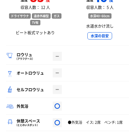
温度
温度
収容人数： 12 人
収容人数： 5 人
ドライサウナ
遠赤外線型
ガス
水深40~60cm
TV有
水道水かけ流し
ビート板式マットあり
水深の目安
ロウリュ
（アウフグース）
オートロウリュ
セルフロウリュ
外気浴
休憩スペース
●外気浴 イス: 2席 ベンチ: 1席
（ととのいスポット）