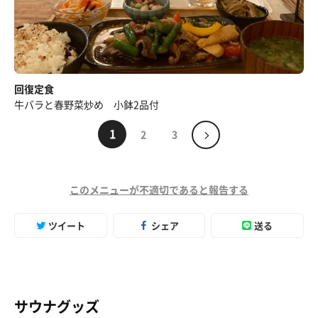
回復定食
牛バラと春野菜炒め 小鉢2品付
1
2
3
このメニューが不適切であると報告する
ツイート
シェア
送る
サウナグッズ