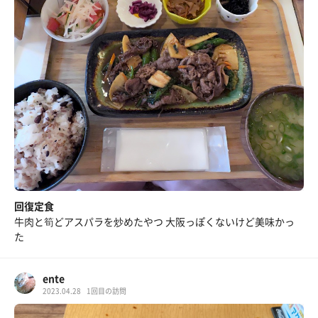
回復定食
牛肉と筍どアスパラを炒めたやつ 大阪っぽくないけど美味かっ
た
ente
2023.04.28
1回目の訪問