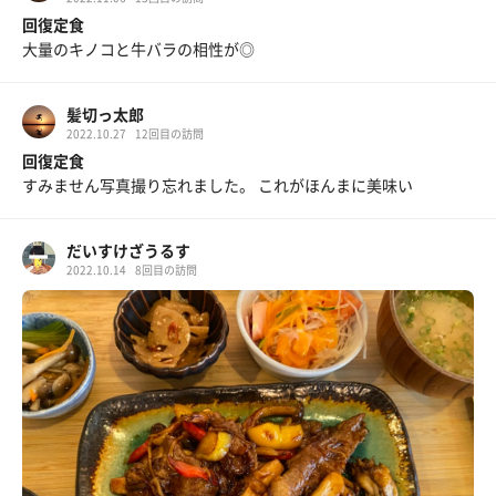
回復定食
大量のキノコと牛バラの相性が◎
髪切っ太郎
2022.10.27
12回目の訪問
回復定食
すみません写真撮り忘れました。 これがほんまに美味い
だいすけざうるす
2022.10.14
8回目の訪問