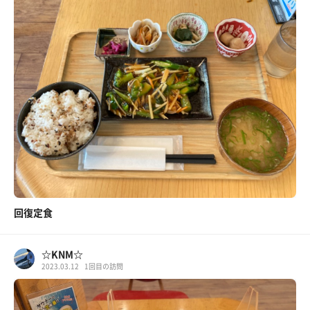
回復定食
☆KNM☆
2023.03.12
1回目の訪問