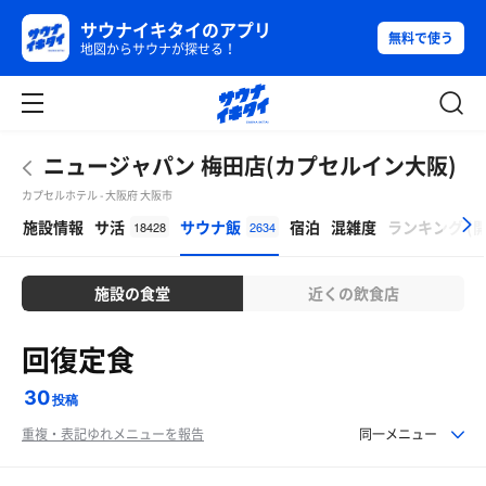
サウナイキタイのアプリ
無料で使う
地図からサウナが探せる！
ニュージャパン 梅田店(カプセルイン大阪)
カプセルホテル - 大阪府 大阪市
β
施設情報
サ活
サウナ飯
宿泊
混雑度
ランキング
(
18428
2634
施設の食堂
近くの飲食店
回復定食
30
投稿
重複・表記ゆれメニューを報告
同一メニュー