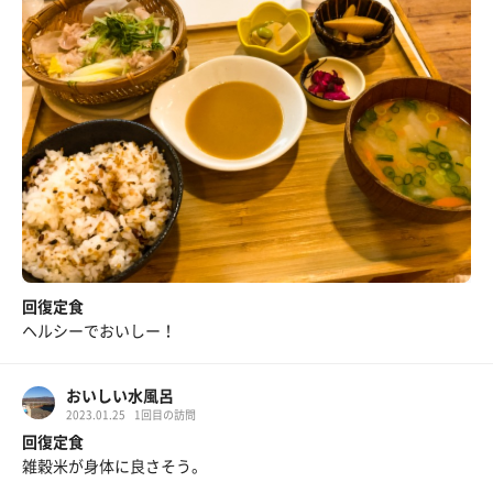
回復定食
ヘルシーでおいしー！
おいしい水風呂
2023.01.25
1回目の訪問
回復定食
雑穀米が身体に良さそう。