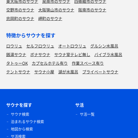
東大阪市のサウナ
泉南市のサウナ
四條畷市のサウナ
交野市のサウナ
大阪狭山市のサウナ
阪南市のサウナ
忠岡町のサウナ
岬町のサウナ
特徴からサウナを探す
ロウリュ
セルフロウリュ
オートロウリュ
グルシン水風呂
銭湯サウナ
ボナサウナ
サウナ室テレビ無し
バイブラ水風呂
タトゥーOK
カプセルホテル有り
作業スペース有り
テントサウナ
サウナ小屋
湖が水風呂
プライベートサウナ
サウナを探す
サ活
サウナ検索
サ活一覧
泊まれるサウナ検索
地図から検索
サ活検索