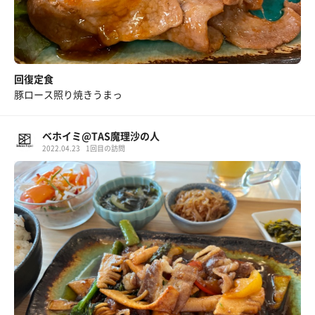
回復定食
豚ロース照り焼きうまっ
ベホイミ@TAS魔理沙の人
2022.04.23
1回目の訪問