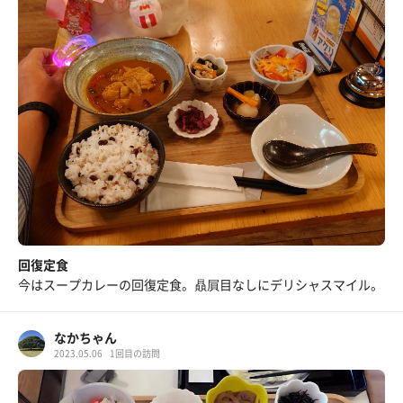
回復定食
今はスープカレーの回復定食。贔屓目なしにデリシャスマイル。
なかちゃん
2023.05.06
1回目の訪問