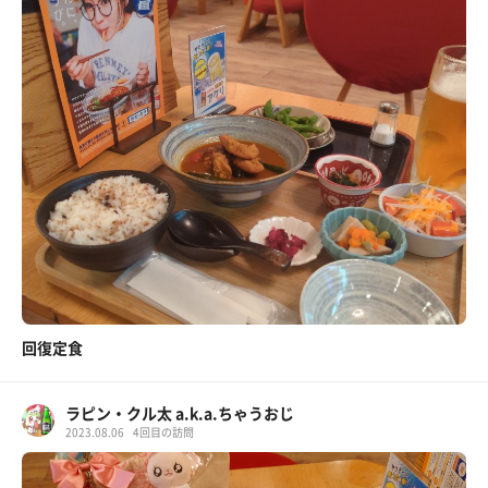
回復定食
ラピン・クル太 a.k.a.ちゃうおじ
2023.08.06
4回目の訪問