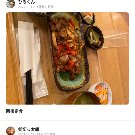
ひろくん
2022.11.12
1回目の訪問
回復定食
髪切っ太郎
2022.11.06
13回目の訪問