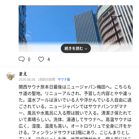
続きを読む
0
4
まえ
2026.08.06
1回目の訪問
サウナ飯
関西サウナ旅本日最後はニュージャパン梅田へ。こちらも
サ道の聖地。リニューアルされ、予習した内容とやや違っ
た。温水プールは泳いでいる人や浮かんでいる人自由に過
ごされている。ニュージャパンではサウナパンツがマナ
ー、風呂や水風呂に入る際は脱いで入る。清潔さ保たれて
いて素晴らしい。洗体、湯通してサウナへ。高温サウナは
広く、湿度、温度も高い。オートロウリュで全身に汗をか
ける。フィンランドサウナは3階にあり、こじんまりとし
ている。ロウリュした後、サ室が神がかる。個人的にはこ