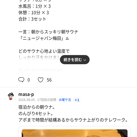
水風呂：1分 × 3
休憩：10分 × 3
合計：3セット
一言：朝からスッキリ朝サウナ
「ニュージャパン梅田」♨️
どのサウナ心地よい温度で
しっかり汗をかけました！
続きを読む
フィンランドサウナは
18.8℃,18℃,12.8℃
男
少し強気過ぎる気もしましたが
0
56
好みにもよるかな…
masa-p
整いイスでゆっくりして
2026.08.05
17回目の訪問
水曜サ活
＋1
素晴らしい夏の朝スタートでした！
宿泊からの朝ウナ。
のんびり4セット。
今日も最高の整いをありがとう♨️
アポまで時間が結構あるからサウナ上がりのテレワーク。