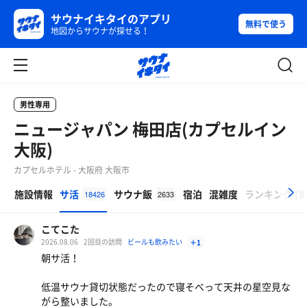
サウナイキタイのアプリ
無料で使う
地図からサウナが探せる！
男性専用
ニュージャパン 梅田店(カプセルイン
大阪)
カプセルホテル - 大阪府 大阪市
β
施設情報
サ活
サウナ飯
宿泊
混雑度
ランキング
(
18426
2633
こてこた
2026.08.06
2回目の訪問
ビールも飲みたい
＋1
朝サ活！
低温サウナ貸切状態だったので寝そべって天井の星空見な
がら整いました。