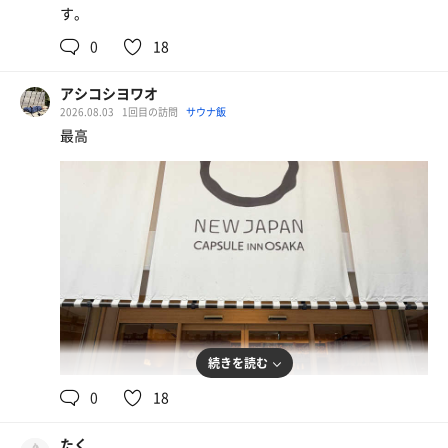
す。
0
18
アシコシヨワオ
2026.08.03
1回目の訪問
サウナ飯
最高
続きを読む
0
18
たく