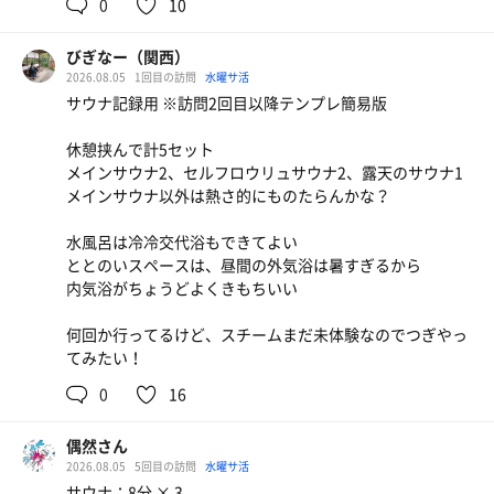
0
10
ウォーターサーバー
びぎなー（関西）
ローストポーク丼
2026.08.05
1回目の訪問
水曜サ活
サウナ記録用 ※訪問2回目以降テンプレ簡易版
ハイボール
休憩挟んで計5セット
メインサウナ2、セルフロウリュサウナ2、露天のサウナ1
メインサウナ以外は熱さ的にものたらんかな？
水風呂は冷冷交代浴もできてよい
ととのいスペースは、昼間の外気浴は暑すぎるから
内気浴がちょうどよくきもちいい
何回か行ってるけど、スチームまだ未体験なのでつぎやっ
てみたい！
0
16
偶然さん
2026.08.05
5回目の訪問
水曜サ活
サウナ：8分 × 3