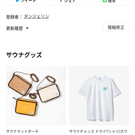
ツイート
シェア
送る
タンジェリン
登録者：
唐揚げカレー
情報修正
更新履歴
カレーが魚粉の香りがして美味しい🍛 大きな唐揚げが
2個乗っていてジューシーでカレーにとても合うお味✨
コーヒー牛乳
サウナグッズ
サウナマットポーチ
サウナチャンス ドライTシャツ(ホワ