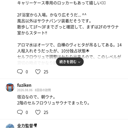
値上げしていた😭
キャリーケース専用のロッカーもあって嬉しい🙂‍↕️
壁にヴィヒタも吊るしてあり、香り・雰囲気ともに良い
2階の水風呂は、16℃ほど。
ポカリ
2F浴室から入場。かなり広そうだ... ^^
その後、もう一度屋上外気浴へ
風呂以外はサウナパンツ装着だそうです。
散歩して1F〜3Fまでざっと確認して、まずは2Fのサウナ
〈3セット目〉1階高温サウナ
室からスタート‼️
オートロウリュ1分前に、入室
アロマ水はオーツで、白樺のヴィヒタが吊るしてある。14
オートロウリュ開始直後は、少しロウリュ少ないかなぁと
人程入れそうだったが、10分独占状態🌟
感じたけどオート熱波を挟みつつ2度目のオートロウリュ
セルフロウリュで調整はかなり出来るので、このレベルが
がすぐにスタート。しっかり高温に包まれて汗をかくこと
続きを読む
貸切の時点でかなり嬉しい。
ができた。今まで、1番スパンが短いオートロウリュだっ
たね。
0
25
出て目の前に15.7度の水風呂があるのもナイス👍
汗を流したら、1階の広々としたプールへ移動
2Fのバイブラ風呂の横にある1つしかないプラの椅子に座
30℃くらいで、冷たすぎずプカプカと浮いているだけでと
fuziken
って整う。体の芯から温まる感覚で堪らない整い方だった
ても気持ちいい。
2026.08.06
8回目の訪問
🤤
整いは、1階のカフェスペースの椅子にて。雑誌やテレビ
宿泊なので、朝ウナ。
もあって、エアコンもしっかり効いているのでとても快適
2階のセルフロウリュサウナでまったり。
2セット目は低温サウナに入ってみる。
です。もう少し、テレビの音を下げてくれていたら完璧で
え、星空にクラブ感が少しあって変な空間だ。
0
25
した。
おもろいぞこのサ室ꉂ🤣 無駄に広いし笑
〈4セット目〉1階低音サウナ
全力監督🎥