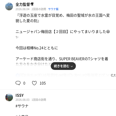
全力監督🎥
2026.08.04
2回目の訪問
サウナ飯
『浮遊の玉座で水霊が目覚め、梅田の聖域が水の王国へ変
貌した夏の刻』
ニュージャパン梅田店【２回目】にやってまいりました😆
✨
今回は相棒No.24とともに
アーケード商店街を通り、SUPER BEAVERのTシャツを着
た方々をかき分けたどり着いた聖地♨️
続きを読む
今回はスムーズに1階受付→4階ロッカー→2階浴室とダン
85℃,90℃,80℃,75℃,90℃
30℃,20℃,20℃,15℃,18℃,
男
ジョンをクリア✨
0
105
準備された館内着は何と白のバスローブTYPE
ISSY
バクダン盛り
舘ひろし😎か⁉️
2026.08.03
1回目の訪問
#サウナ
先ずは１階に移動 高温サウナは大きめシアター式 いき
赤星
なり00分の自動ロウリュ発動 ５本バズーカが2機 ５分