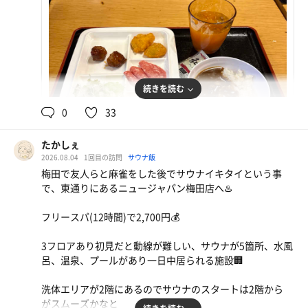
続きを読む
0
33
たかしぇ
2026.08.04
1回目の訪問
サウナ飯
梅田で友人らと麻雀をした後でサウナイキタイという事
水
朝食ビュッフェ
で、東通りにあるニュージャパン梅田店へ♨️
フリースパ(12時間)で2,700円💰
3フロアあり初見だと動線が難しい、サウナが5箇所、水風
呂、温泉、プールがあり一日中居られる施設🏢
洗体エリアが2階にあるのでサウナのスタートは2階から
がスムーズかなと