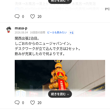
続きを読む
洗体→お風呂→湯上がりサウナ2階→水風呂→内気浴
3階フィンランドサウナ→大樽水風呂→外気浴→檜風呂
85℃,90℃,80℃,75℃,90℃
30℃,20℃,20℃,15℃,18.8℃
男
肉吸い
1階ミストサウナ→水風呂→内気浴
0
20
未だに肉吸いの正解の食べ方が分からない、、 味は体
1階低温サウナ→プール→お風呂
に染みる系で嬉しい。
レストランで食事してまったりして
masa-p
1階高温サウナ自動ロウリュ→水風呂→内気浴
2026.08.04
16回目の訪問
ビールも飲みたい
＋1
関西出張2泊目。
しごおわからのニュージャパンイン。
サウナはパンツを履くシステム🩳
デスクワークが立て込んで夕方は2セット。
各階色々な所にパンツが置いてある🩳
飲みが充実したので何よりです。
お風呂はパンツを脱ぐシステム🛀
明太クリームのおうどん+粉チーズ
ととのいました〜✨
初つるとんたん！北新地の夜感を横目に初訪問。一番
人気の明太クリームのおうどんを粉チーズトッピング
で
別のお店で串カツも
続きを読む
0
20
館内水