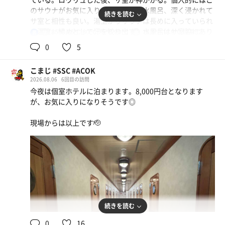
のサウナがお気に入り。サ室脇に樽水風呂、深く浸かれて
続きを読む
サ室と相性も良い。湯上がりサウナは長めに入っていられ
る温度。締めとして汗を絞り出す。水風呂はサ室脇にあり
85℃,85℃,80℃,75℃,90℃
15.3℃,18.9℃,12.9℃
男
動線良し。椅子が多く整い難民にならずに済んで良かっ
0
5
た。今日の締めとして満足なサ活。
こまじ #SSC #ACOK
高温サウナ：8〜10分 × 2
2026.08.06
6回目の訪問
フィンランドサウナ：7分×1
今夜は個室ホテルに泊まります。8,000円台となります
湯上がりサウナ：10分×1
が、お気に入りになりそうです◎
水風呂：1分 × 5
休憩：5〜8分 × 5
現場からは以上です🫡
合計：5セット
続きを読む
ねぎマヨ8個
0
16