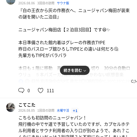
でも結局高温サウナが気になって向かいの高温サウナに移
2026.08.06
3回目の訪問
サウナ飯
動🚶‍♀️
高温サウナの隣の、低音サウナ
『白の王衣から灰の作務衣へ、ニュージャパン梅田が装束
体感、60℃もないくらいに感じた
の謎を開いた二泊目』
うぉーまたもや貸切！！いい具合の湿度だ🙌
貸切状態だったので、足を伸ばしていつもより長めに
パンカルーバー(送風機)が10個もあって怖い😱
その後再度プールへ
ニュージャパン梅田店【２泊目3回目】です😆✨
3セット目はオートロウリュの時間に合わせてみようと決
意した。
本日準備された館内着はグレーの作務衣TYPE
〈5セット目〉ミストサウナ
昨日のバスローブ舘ひろしTYPEとの違いは何だろ🤔
40人くらい座れる＆ストーブ×2個に音量大きめのテレビ
先輩方もTYPEがバラバラ
って感じでした。このサ室1個でもスパ銭としては成立で
ミストサウナは、結構高温に感じた
きちゃうレベルかな🤔
中に浴槽もあり、今回入らなかったけどサウナ東京の蒸し
本日も１階に移動 高温サウナは貸し切り 30分の自動ロ
続きを読む
風呂みたいにして入るのかな🧐
ウリュ ５本バズーカ2機からは似つかわない瞑想音楽
12度程度の水風呂から整い部屋に移動。
🎵 一日外で汗を💦かいてきたがMORE汗💦
85℃,90℃,80℃,75℃,90℃
30℃,20℃,20℃,15℃,19℃,
男
部屋だから防音かと思いきや、プールで騒ぐ若者の声はか
個人的には、1階のプールがとても良かった
そしてプールに 貸し切り✨浮き棒を体に巻きつけ微流に
0
111
なり聞こえる、 まぁ整うけどさ。
今日は、とても空いていてどのサウナ室も圧迫感なし
のってプカプカと周遊 気持ちいい〜😆✨
一部、うるさい若者たちもいたけどそれ以外の民度は最
クールダウンした後は平泳ぎの練習🐸100mくらいは泳げ
3セット目は切り替えてオートロウリュ！
こてこた
高。
た🏊
始まるまで自分ともう1人しかいなくて、始まる1分前に友
2026.08.05
1回目の訪問
水曜サ活
＋1
達が入ってきた笑 ナイスタイミング👍
こちらも初訪問のニュージャパン！
行く価値ありです
冷え切ってところで2階サウナへ セルフロウリュ アロ
飛行機の中でサ道で予習していたのですが、カプセルホテ
最高でした
マ水はオーク 本日は下段でじっくりと💦
オートロウリュはゆっくり実況みたいなアナウンスが流れ
ル利用者とサウナ利用者の入り口が別のようで、あれ？こ
おっとサウナマットを忘れた😱 慌てて取りに行くとアカ
た後に、ライブのSEのような音楽。
んなにきれいだっけ？別店舗？と不安になってしまいまし