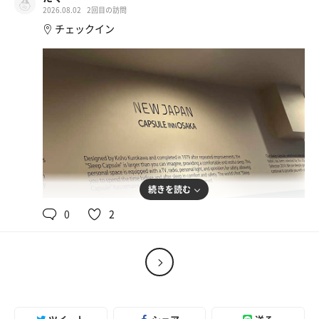
2026.08.02
2回目の訪問
チェックイン
カレー辛🍜
石焼きご飯で締めました🍚デラうまっ😋
ウォーターサーバー
続きを読む
唐揚げ南蛮定食
0
2
アクリ