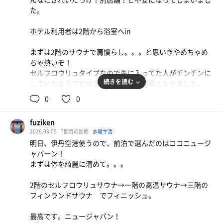
スリのお姉さん（おばさま）が「お尻アチチだよ」と笑顔
照明の色が青っぽいのも相まって、Age Factoryのライブ
た。
😅
始まる瞬間に近いものを感じました😊
(自分のアイコンはそのバンドのボーカルです)
ホテル利用者は2階から浴室へin
再び１階へ
貸し切り低温サウナの段々畑で寝転んで星空🌌を見上げじ
オートロウリュからのオート送風を×2回セット行う感じ
まずは2階のサウナで肩慣らし。。。と思いきやめちゃめ
っくりと汗💦
でした。まさかのトータル5分
ちゃ熱いぞ！
再びプールで周遊🛟大きめの不感湯✨
風当たる位置はかなりしんどかった🫠
セルフロウリュタイプなので先に入ってた人がチンチンに
プールサイドのチェアでリゾート🏝️感覚でトトノウ☺️
続きを読む
していたようでかなりヒリヒリした開幕となりました。
完走後は水風呂からの温水プールでプカプカと🛟
サ飯は近くのブタキン🍜久しぶりの二郎系😅デラうまっ😋
0
0
流れに身を任せるの気持ちよすぎる~
その後1階に降りてサ道で見たあの場所！となりつつもサ
プールに入ってよかった🙂‍↕️🙂‍↕️🙂‍↕️
ウナパンツを履いてメインサウナへ。
館内着の謎が知りたい
fuziken
床が信じられないくらい熱いので素早く移動したほうがい
ありがとう✨ ニュージャパン梅田✨
2026.08.05
7回目の訪問
水曜サ活
その後は少し整い部屋でサウナの雑誌を読んでから、屋上
いですね。おそらく右足裏やけどしました笑
明日、伊丹空港使うので、前泊で選んだのはココニュージ
のサ室へ(4セット目)
ャパーン！
アロマ水が自分は得意じゃなかった、
00分のオートロウリュめっちゃ気持ちいいです。
まずは体を綺麗に清めて。。。
友達はかなり気に入ってたので、人によります！
(ウッド系に少し独特な香りが混ざった感じ！大人っぽい
キンキンの水風呂→プール→プカプカ整いました。
2階のセルフロウリュサウナ→一階の高温サウナ→三階の
香りです)
フィンランドサウナ でフィニッシュ。
屋上のフィンランドサウナもセルフロウリュタイプなので
そして樽水風呂からの屋上外気浴。上を見あげれば、ルー
すが、こちらは貸切状態だったので気の向くままロウリュ
最高です。ニュージャパン！
フの隙間から青空が🔅最高だ。
させてもらいました。