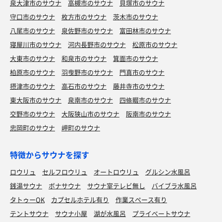
泉大津市のサウナ
高槻市のサウナ
貝塚市のサウナ
守口市のサウナ
枚方市のサウナ
茨木市のサウナ
八尾市のサウナ
泉佐野市のサウナ
富田林市のサウナ
寝屋川市のサウナ
河内長野市のサウナ
松原市のサウナ
大東市のサウナ
和泉市のサウナ
箕面市のサウナ
柏原市のサウナ
羽曳野市のサウナ
門真市のサウナ
摂津市のサウナ
高石市のサウナ
藤井寺市のサウナ
東大阪市のサウナ
泉南市のサウナ
四條畷市のサウナ
交野市のサウナ
大阪狭山市のサウナ
阪南市のサウナ
忠岡町のサウナ
岬町のサウナ
特徴からサウナを探す
ロウリュ
セルフロウリュ
オートロウリュ
グルシン水風呂
銭湯サウナ
ボナサウナ
サウナ室テレビ無し
バイブラ水風呂
タトゥーOK
カプセルホテル有り
作業スペース有り
テントサウナ
サウナ小屋
湖が水風呂
プライベートサウナ