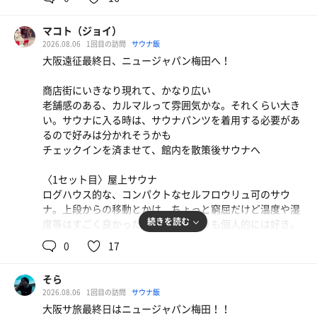
10組くらい並んでたけど、回転率早くて待ち時間20分
くらいだった。本場のたこ焼きが食べられて大満足。
マコト（ジョイ）
2026.08.06
1回目の訪問
サウナ飯
生ビール
大阪遠征最終日、ニュージャパン梅田へ！
館内水
商店街にいきなり現れて、かなり広い
老舗感のある、カルマルって雰囲気かな。それくらい大き
い。サウナに入る時は、サウナパンツを着用する必要があ
るので好みは分かれそうかも
チェックインを済ませて、館内を散策後サウナへ
〈1セット目〉屋上サウナ
ログハウス的な、コンパクトなセルフロウリュ可のサウ
ナ。上段からの移動とかは、ちょっと窮屈だけど温度や湿
続きを読む
度等はすごく良かった。アロマの香りも個人的には好き。
壁に、「サ道最高」と削ったあとがありその通りだと思い
0
17
ました。その後、樽水風呂に入り外気浴
日の入り具合が良く気持ち良かった
そら
トマトそば
2026.08.06
1回目の訪問
サウナ飯
〈2セット目〉2階のサウナ
ジョジョ好きとして楽しめるお店。 4年ぶりに来たら
大阪サ旅最終日はニュージャパン梅田！！
セルフロウリュ可で、今日は白樺のアロマ。