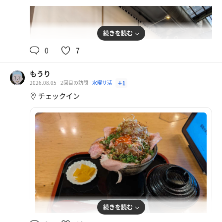
どのセットもほぼ貸切で最高な〆になりました！
樽の水風呂はぬるめですが、超絶気持ちい。
3施設行ったけどどれもすごく良かったなぁ。
続きを読む
サウナにハマってよかった
大阪のむわっとした外気もいいアクセントになって整いま
した。
0
7
シャケ定食
大根おろしあるの嬉しいですね
サウナ後は、サ道でもおすすめされていたマッサージを予
もうり
約。
2026.08.05
2回目の訪問
水曜サ活
＋1
担当してくれたのが祖母と同じくらいの年齢を感じるベテ
チェックイン
ランさんでしたが、めちゃめちゃ力が強い！もみ返しが怖
かったのですが、それもなく出張用のアホみたいに重たい
リュックを背負ってガチガチになった肩、背中を揉みほぐ
してくれました。
カプセルなのにぐっすり寝れました。
小ラーメン
続きを読む
ガリマヨトッピング