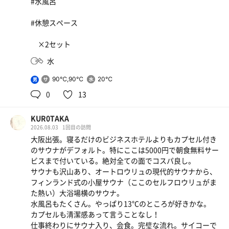
#水風呂
間瞑想音楽🎵とともに風を送る しっかりと汗💦
#休憩スペース
そしてプールに 浮き棒を体に巻きつけ皇帝サウザー状
態 微流にのってプカプカと周遊 気持ちいい〜😆✨
×2セット
2階サウナへ セルフロウリュ アロマ水はオーク 木の
水
香りで安らぎ⏳10分 深めの水風呂は18℃弱気持ちいい
90℃,90℃
20℃
男
続いて３階に移動 6人程度のフィンランドサウナ 最上
0
13
段でセルフロウリュはあっという間に激熱っ😆✨水風呂は
黒ひげ危機一髪状態😆✨気持ちいい〜
KUR0TAKA
2026.08.03
1回目の訪問
サ飯は目の前の辛麺🍜以前来た時は気づかなかった😅カレ
大阪出張。寝るだけのビジネスホテルよりもカプセル付き
ー辛麺に石焼きご飯🍚デラうまっ😋
のサウナがデフォルト。特にここは5000円で朝食無料サー
ビスまで付いている。絶対全ての面でコスパ良し。
朝食ビュッフェが無料でした😆カレー🍛もある😆凄いサー
サウナも沢山あり、オートロウリュの現代的サウナから、
ビスだ😆✨
フィンランド式の小屋サウナ（ここのセルフロウリュがま
た熱い）大浴場横のサウナ。
サウナハットツリーがいいとこに置いていないのは何故？
水風呂もたくさん。やっぱり13℃のところが好きかな。
ありがとう✨ ニュージャパン梅田✨
カプセルも清潔感あって言うことなし！
仕事終わりにサウナ入り、会食。完璧な流れ。サイコーで