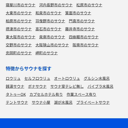
寝屋川市のサウナ
河内長野市のサウナ
松原市のサウナ
大東市のサウナ
和泉市のサウナ
箕面市のサウナ
柏原市のサウナ
羽曳野市のサウナ
門真市のサウナ
摂津市のサウナ
高石市のサウナ
藤井寺市のサウナ
東大阪市のサウナ
泉南市のサウナ
四條畷市のサウナ
交野市のサウナ
大阪狭山市のサウナ
阪南市のサウナ
忠岡町のサウナ
岬町のサウナ
特徴からサウナを探す
ロウリュ
セルフロウリュ
オートロウリュ
グルシン水風呂
銭湯サウナ
ボナサウナ
サウナ室テレビ無し
バイブラ水風呂
タトゥーOK
カプセルホテル有り
作業スペース有り
テントサウナ
サウナ小屋
湖が水風呂
プライベートサウナ