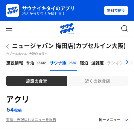
サウナイキタイのアプリ
無料で使う
地図からサウナが探せる！
ニュージャパン 梅田店(カプセルイン大阪)
カプセルホテル - 大阪府 大阪市
β
施設情報
サ活
サウナ飯
宿泊
混雑度
ランキング
(
18432
2636
施設の食堂
近くの飲食店
アクリ
54
投稿
重複・表記ゆれメニューを報告
同一メニュー