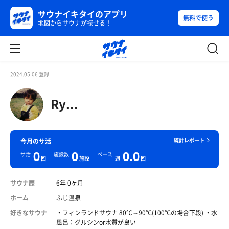
サウナイキタイのアプリ
無料で使う
地図からサウナが探せる！
2024.05.06 登録
Ry...
統計レポート
今月のサ活
0
0
0.0
サ活
施設数
ペース
回
施設
週
回
サウナ歴
6年 0ヶ月
ホーム
ふじ温泉
好きなサウナ
・フィンランドサウナ 80℃～90℃(100℃の場合下段) ・水
風呂：グルシンor水質が良い