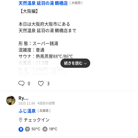
天然温泉 延羽の湯 鶴橋店
[ 大阪府 ]
【大阪編】
うどんセット
本日は大阪府大阪市にある
天然温泉 延羽の湯 鶴橋店まで
ポテカラセット
形 態：スーパー銭湯
混雑度：普通
サウナ：熱風蒸屋88℃/86℃
水風呂：17.0度
続きを読む
料 金：1,050円（土日）
88℃,86℃
17℃
男
サ 飯：空(鶴橋)
特 徴：セルフロウリュは自由！
0
3
なにより熱風蒸屋のアウフグースがやばいです！
火傷しかけたぐらい！あれ耐えれる人おるんかな？
Ry...
2ターンでギブでしたorz
2025.12.06
4回目の訪問
ただしっかり整えました！遠いから通う頻度は少ないかも
ふじ温泉
[ 兵庫県 ]
サ飯はコリアンタウンで焼肉がおすすめです！
チェックイン
50℃
18℃
男
#サウナ #ドライサウナ #遠赤外線サウナ #ミストサウナ #