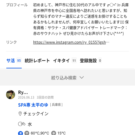
プロフィール
初めまして、神戸市に住む30代のアル中です┏○ﾍﾟｺｯ 兵庫
県の神戸市を中心に全国各地へ訪れたいと思いますが、知
らず知らずのマナー違反によりご迷惑をお掛けすることも
あるかもしれませんが、何卒宜しくお願いいたします🙇‍♀️ 保
有資格：サウナ・スパ健康アドバイザー トレードマーク：
赤のサウナハット ぜひ見かけたらお声がけ下さい(*^^*)
リンク
https://www.instagram.com/ry_0155?igsh=YTZtOTVhMnFra29q&utm_source=qr
サ活
統計レポート
イキタイ
登録施設
95
11
0
絞り込み検索
Ry...
2026.06.13
3回目の訪問
SPA専 太平のゆ
[ 兵庫県 ]
チェックイン
水
60℃,90℃
15℃
男