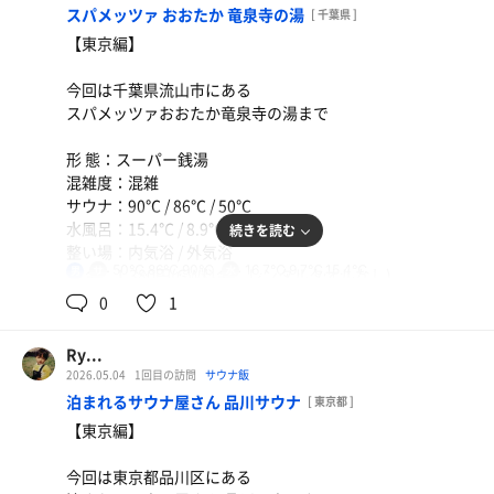
スパメッツァ おおたか 竜泉寺の湯
[ 千葉県 ]
【東京編】
今回は千葉県流山市にある
スパメッツァおおたか竜泉寺の湯まで
形 態：スーパー銭湯
混雑度：混雑
サウナ：90℃ / 86℃ / 50℃
水風呂：15.4℃ / 8.9℃ / 16.7℃
続きを読む
整い場：内気浴 / 外気浴
50℃,86℃,90℃
16.7℃,9.7℃,15.4℃
男
料 金：1,380円(GW料金：レンタルタオルなし)
サ 飯：ねぎし
0
1
特 徴
①日本一を獲得したことのあるサウナ施設
Ry...
②毎時00分丁度に行われるドラゴンロウリュが面白みもあ
2026.05.04
1回目の訪問
サウナ飯
り下から二段目でクソ熱い
泊まれるサウナ屋さん 品川サウナ
[ 東京都 ]
③メディテーションサウナはセルフロウリュ可能
【東京編】
④塩サウナは顔用の泥パックがあり身体も顔も綺麗にでき
る
今回は東京都品川区にある
⑤外気浴は整い椅子、寝ころべる椅子が数多くあり混雑時