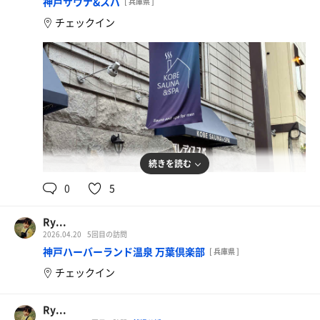
神戸サウナ&スパ
[ 兵庫県 ]
③整いゴザ？は微風が吹いてて心地よい
チェックイン
④整い椅子は更衣室に設置があるものの混雑してて使えた
ら運が良い
感想：やっぱり東京の銭湯サウナレベル高い！！！
#サウナ #サウナイキタイ #サ活 #サウナ好きと繋がりたい
#松本湯
続きを読む
0
5
Ry...
2026.04.20
5回目の訪問
神戸ハーバーランド温泉 万葉倶楽部
[ 兵庫県 ]
チェックイン
Ry...