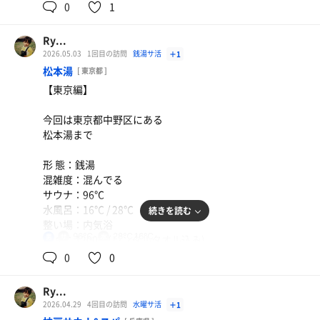
サ 飯：なし
0
1
特 徴
①サ道の聖地でありGWながらも空いていた
Ry...
②サ室には軽いリクライニングスペースあり(入室して右
2026.05.03
1回目の訪問
銭湯サ活
＋1
側)
松本湯
[ 東京都 ]
③内気浴はビル風がありめちゃくちゃ気持ちいい
【東京編】
④外気浴は非常階段？のスペースを有効活用していてGW
中働いてる人を見下ろしながら整う背徳感(性格悪)を味わ
今回は東京都中野区にある
える
松本湯まで
⑤水風呂は柔らかくて心地よい
形 態：銭湯
感想：全国的な評価は高くないけど個人的にはめちゃくち
混雑度：混んでる
ゃ良かった
サウナ：96℃
水風呂：16℃ / 28℃
続きを読む
#サウナ #サウナイキタイ #サ活 #サウナ好きと繋がりたい
整い場：内気浴
#天空のアジトマルシンスパ
96℃
28℃,16℃
男
料 金：1200円(レンタルタオル込み)
サ 飯：大盛軒
0
0
特 徴
①町の銭湯サウナ
Ry...
②日曜は朝からやってるため9時くらいに行っが既に混ん
ポカリスエット
2026.04.29
4回目の訪問
水曜サ活
＋1
トマトサンラータンメン
でる