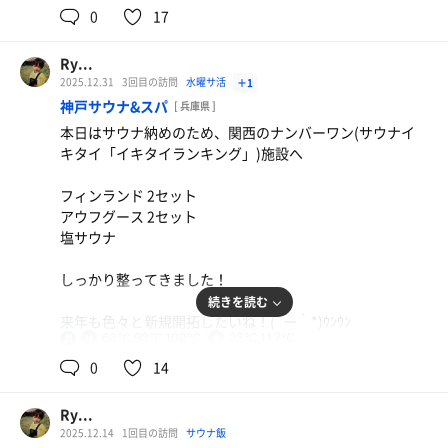
0
17
Ry...
2025.12.31
3回目の訪問
水曜サ活
＋1
神戸サウナ&スパ
[ 兵庫県 ]
本日はサウナ納めのため、関西のナンバーワン(サウナイ
キタイ「イキタイランキング」)施設へ
フィンランド 2セット
アウフグース 2セット
塩サウナ
しっかり整ってきました！
続きを読む
来年も色々と新規開拓したいね！(´ー｀*)ｳﾝｳﾝ
60℃,90℃,100℃
23℃,11.7℃
男
皆様良いお年を~~~
0
14
Ry...
2025.12.14
1回目の訪問
サウナ飯