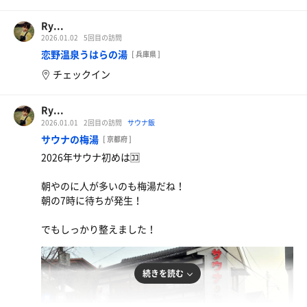
サウナハナゾノは広い分混雑を感じなかったけど、それな
りに人は居た。
Ry...
3階の混浴サウナがめちゃめちゃ良い！(サウナ的意味で)
2026.01.02
5回目の訪問
3段目4段目に座った時には最後まで居れないし、火傷する
恋野温泉うはらの湯
[ 兵庫県 ]
レベルのロウリュに爆熱熱波！
チェックイン
1回で整った！
若いカップルだらけだったなー、、、
鉄板麺
Ry...
全体的にマナーの悪い人が何人か居たけど、こういうサウ
2026.01.01
2回目の訪問
サウナ飯
ナ施設ならあるあるかな？
サウナの梅湯
[ 京都府 ]
もっとゆっくり来ればよかったと少し後悔！
2026年サウナ初めは🈁
東大阪方面に来た時は必ず立ち寄りたいね！
朝やのに人が多いのも梅湯だね！
#サウナ #ドライサウナ #遠赤外線サウナ #ミストサウナ #
朝の7時に待ちが発生！
スチームサウナ #塩サウナ #フィンランド式サウナ #テン
トサウナ #アイスサウナ #スモークサウナ #ボナサウナ#サ
でもしっかり整えました！
ウナイキタイ #サ活 #サ道 #サウナ部
#ととのい #ととのう #サウナ巡り #ロウリュ #アウフグー
ス #熱波 #熱波師 #大阪府 #東大阪市 #saunakukka
続きを読む
#kukka
116℃
16.5℃
男