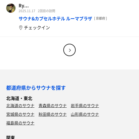
スチームサウナ #塩サウナ #フィンランド式サウナ #テン
Ry...
トサウナ #アイスサウナ #スモークサウナ #ボナサウナ#サ
2025.11.17
2回目の訪問
ウナイキタイ #サ活 #サ道 #サウナ部
サウナ&カプセルホテル ルーマプラザ
[ 京都府 ]
神戸サウナカレー
#ととのい #ととのう #サウナ巡り #ロウリュ #アウフグー
チェックイン
ス #熱波 #熱波師 #大阪府 #大阪市 #延羽の湯 #鶴橋
都道府県からサウナを探す
北海道・東北
北海道のサウナ
青森県のサウナ
岩手県のサウナ
宮城県のサウナ
秋田県のサウナ
山形県のサウナ
福島県のサウナ
関東