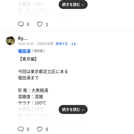
水風呂：14℃
続きを読む
浴があるからこっちの方が断然良いですね！
整い場：外気浴
あと朝食のパンケーキ食べ放題なのもいい！
100℃
15.7℃
男
料 金：1500円(レンタルタオルなし)
サ 飯：なし
0
1
#サウナ #サウナイキタイ #サ活 #サウナ好きと繋がりたい
特 徴
#品川サウナ
①アウフグースイベントが爆熱の場合ホンマに死ぬと言っ
Ry...
ても過言では無いぐらい暑い
2026.05.04
1回目の訪問
銭湯サ活
＋1
②アウフグースイベントがアミューズメント過ぎて楽しい
堀田湯
[ 東京都 ]
(RustyNailの曲に合わせて熱波をぶつけてくる)
【東京編】
③外気浴は新外気浴？みたいな場所が風も吹いてて心地よ
い
今回は東京都足立区にある
④水風呂は水風呂の掛け湯が横にありその水で頭から汗を
堀田湯まで
流すことができる
形 態：大衆銭湯
感想：正直東京のレベルに圧巻されてるからそこまで期待
混雑度：混雑
はしてなかったけど、めちゃくちゃ良かった。
サウナ：100℃
特にアウフグースは他で体験できない様なエンタメ感があ
水風呂：16℃
続きを読む
るため体験して欲しい
整い場：外気浴
98℃
16℃
男
料 金：1200円(レンタルタオル込み)
#サウナ #サウナイキタイ #サ活 #サウナ好きと繋がりたい
サ 飯：なし
0
0
#湯乃泉草加健康センター