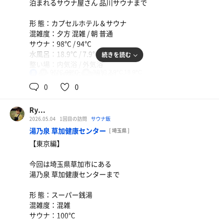
泊まれるサウナ屋さん 品川サウナまで
でも好きな場所で整えられ、比較的静か
⑥内気浴は整い椅子が各所に設置してありこちらは人の話
形 態：カプセルホテル＆サウナ
し声が気になるもののゆったりできる
混雑度：夕方 混雑 / 朝 普通
⑦水風呂はドラゴンロウリュを受けれるサウナの横にある
サウナ：98℃ / 94℃
場所が広くて深い / シングル用の水風呂は狭いが深い
水風呂：18.9℃ / 7.9℃
続きを読む
整い場：内気浴 / 外気浴
感想：いつかは行きたいと思ってたサウナ施設、最後の日
95℃,98℃
30℃,7.9℃,18.9℃
男
料 金：9480円(GW宿泊料金)
に今旅行の目玉として置いといて良かった！
サ 飯：まこちゃん
0
0
唯一のネックは都心部から遠いとこだけ！
特 徴
もっとゆっくりしたかったけど帰りの時間に間に合わなか
①宿泊施設としての利用ですが完全にホステル
ったかさ(´；ω；｀)
Ry...
②セルフロウリュの出来るサ室はじんわりと汗を流せるよ
次回はゆっくりしに来ようと思った！
2026.05.04
1回目の訪問
サウナ飯
うな体感温度
湯乃泉 草加健康センター
[ 埼玉県 ]
③アウフグースは黙々と熱波をぶつけてくれてとても良き
#サウナ #サウナイキタイ #サ活 #サウナ好きと繋がりたい
【東京編】
④水風呂は真ん中に広くて深いやつと横に温度がシングル
#スパメッツァおおたか
の2人用のやつがある
今回は埼玉県草加市にある
⑤外気浴は屋上に扇風機が回っていて丁度良い風を浴びな
湯乃泉 草加健康センターまで
がらととのえる
⑥内気浴は宇宙をイメージした空間で何も考えずに過ごす
形 態：スーパー銭湯
ことが可能
混雑度：混雑
サウナ：100℃
感想：さふぃスパ舞子に似てるなーって思ったけど、外気