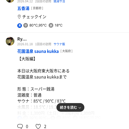
2026.04.12
2回目の訪問
銭湯サ活
五香湯
[ 京都府 ]
チェックイン
80℃,95℃
18℃
男
Ry...
2026.01.18
1回目の訪問
サウナ飯
花園温泉 sauna kukka
[ 大阪府 ]
オロポ
【大阪編】
本日は大阪府東大阪市にある
花園温泉 sauna kukkaまで
形 態：スーパー銭湯
混雑度：普通
サウナ：85℃ / 90℃ / 83℃
水風呂：18.5℃ / 19.2℃ / 15.2℃
続きを読む
料 金：1,300円（土日）＋3階利用 1,300円
90℃,90℃
83℃
19.8℃,15.2℃
男
共
サ 飯：ポテカラセット
用
特 徴：2階のセルフロウリュウサウナは結構混んでいる。
0
2