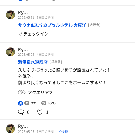
Ry...
2026.05.31
3回目の訪問
サウナ&スパ カプセルホテル 大東洋
[ 大阪府 ]
チェックイン
Ry...
2026.05.24
4回目の訪問
灘温泉水道筋店
[ 兵庫県 ]
久しぶりに行ったら整い椅子が設置されていた！
外気浴！
前より良くなってるしここをホームにするか！
アクエリアス
88℃
18℃
男
0
1
Ry...
2026.05.05
1回目の訪問
サウナ飯