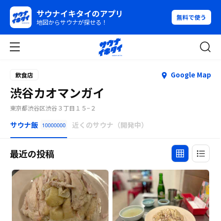
サウナイキタイのアプリ
無料で使う
地図からサウナが探せる！
Google Map
飲食店
渋谷カオマンガイ
東京都渋谷区渋谷３丁目１５−２
サウナ飯
近くのサウナ（開発中）
10000000
最近の投稿