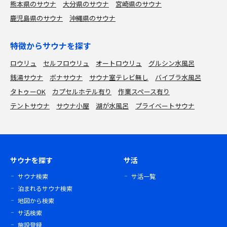
熊本県のサウナ
大分県のサウナ
宮崎県のサウナ
鹿児島県のサウナ
沖縄県のサウナ
特徴からサウナを探す
ロウリュ
セルフロウリュ
オートロウリュ
グルシン水風呂
銭湯サウナ
ボナサウナ
サウナ室テレビ無し
バイブラ水風呂
タトゥーOK
カプセルホテル有り
作業スペース有り
テントサウナ
サウナ小屋
湖が水風呂
プライベートサウナ
サウナを探す
サ活
サウナ検索
サ活一覧
泊まれるサウナ検索
地図から検索
サ活検索
施設登録