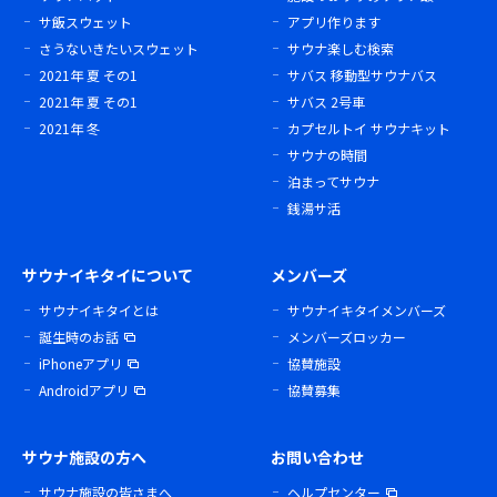
サ飯スウェット
アプリ作ります
さうないきたいスウェット
サウナ楽しむ検索
2021年 夏 その1
サバス 移動型サウナバス
2021年 夏 その1
サバス 2号車
2021年 冬
カプセルトイ サウナキット
サウナの時間
泊まってサウナ
銭湯サ活
サウナイキタイについて
メンバーズ
サウナイキタイとは
サウナイキタイメンバーズ
誕生時のお話
メンバーズロッカー
iPhoneアプリ
協賛施設
Androidアプリ
協賛募集
サウナ施設の方へ
お問い合わせ
サウナ施設の皆さまへ
ヘルプセンター