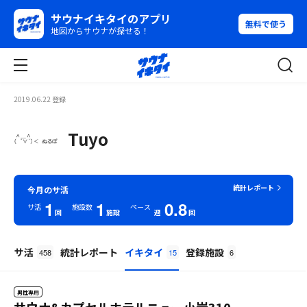
サウナイキタイのアプリ
無料で使う
地図からサウナが探せる！
2019.06.22 登録
Tuyo
統計レポート
今月のサ活
1
1
0.8
サ活
施設数
ペース
回
施設
週
回
サ活
統計レポート
イキタイ
登録施設
458
15
6
男性専用