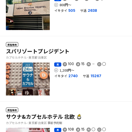
800円〜
イキタイ
サ活
505
2638
男性専用
スパリゾートプレジデント
カプセルホテル - 東京都 台東区
100
15
男
1,200円〜
イキタイ
サ活
2740
15267
男性専用
サウナ&カプセルホテル 北欧
カプセルホテル - 東京都 台東区
事前予約制
108
15
男