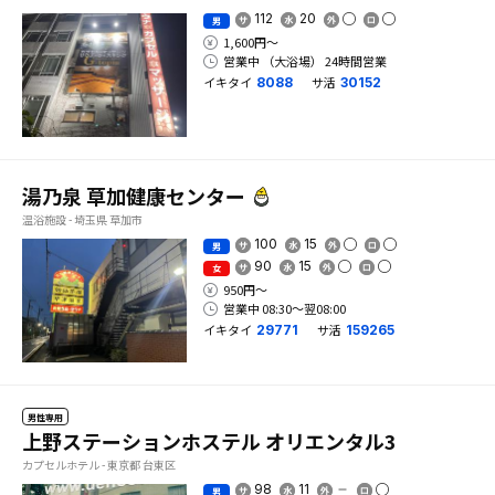
112
20
男
1,600円〜
営業中 （大浴場） 24時間営業
イキタイ
サ活
8088
30152
湯乃泉 草加健康センター
温浴施設 - 埼玉県 草加市
100
15
男
90
15
女
950円〜
営業中 08:30〜翌08:00
イキタイ
サ活
29771
159265
男性専用
上野ステーションホステル オリエンタル3
カプセルホテル - 東京都 台東区
98
11
男