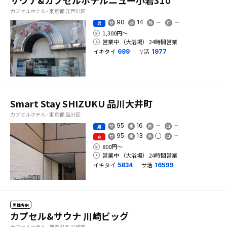
サウナ&カプセルホテルニュー小岩310
カプセルホテル - 東京都 江戸川区
90
14
男
1,300円〜
営業中 （大浴場） 24時間営業
イキタイ
サ活
699
1977
Smart Stay SHIZUKU 品川大井町
カプセルホテル - 東京都 品川区
95
16
男
95
13
女
800円〜
営業中 （大浴場） 24時間営業
イキタイ
サ活
5834
16599
男性専用
カプセル&サウナ 川崎ビッグ
カプセルホテル - 神奈川県 川崎市