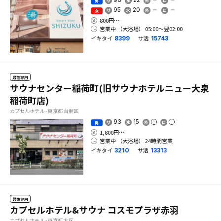
男
95
20
女
800円〜
営業中 （大浴場） 05:00〜翌02:00
イキタイ
サ活
8399
15743
男性専用
サウナセンター稲荷町(旧サウナホテルニュー大泉
稲荷町店)
カプセルホテル - 東京都 台東区
93
15
男
1,800円〜
営業中 （大浴場） 24時間営業
イキタイ
サ活
3210
13313
男性専用
カプセルホテル&サウナ コスモプラザ赤羽
カプセルホテル - 東京都 北区