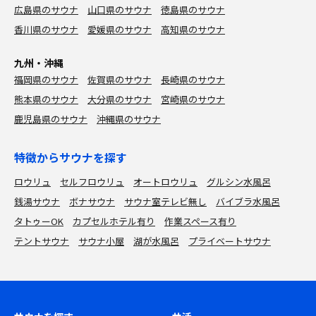
広島県のサウナ
山口県のサウナ
徳島県のサウナ
香川県のサウナ
愛媛県のサウナ
高知県のサウナ
九州・沖縄
福岡県のサウナ
佐賀県のサウナ
長崎県のサウナ
熊本県のサウナ
大分県のサウナ
宮崎県のサウナ
鹿児島県のサウナ
沖縄県のサウナ
特徴からサウナを探す
ロウリュ
セルフロウリュ
オートロウリュ
グルシン水風呂
銭湯サウナ
ボナサウナ
サウナ室テレビ無し
バイブラ水風呂
タトゥーOK
カプセルホテル有り
作業スペース有り
テントサウナ
サウナ小屋
湖が水風呂
プライベートサウナ