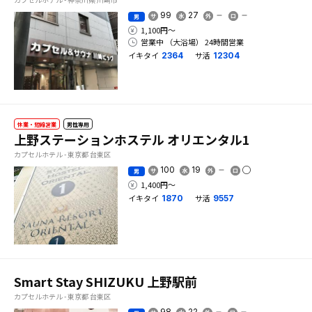
99
27
男
1,100円〜
営業中 （大浴場） 24時間営業
イキタイ
サ活
2364
12304
休業・短縮営業
男性専用
上野ステーションホステル オリエンタル1
カプセルホテル - 東京都 台東区
100
19
男
1,400円〜
イキタイ
サ活
1870
9557
Smart Stay SHIZUKU 上野駅前
カプセルホテル - 東京都 台東区
98
22