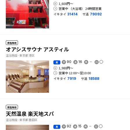
1,600円〜
営業中 （大浴場） 24時間営業
イキタイ
サ活
31414
79092
男性専用
オアシスサウナ アスティル
温浴施設 - 東京都 港区
90
16
男
1,980円〜
営業中 12:00〜翌10:00
イキタイ
サ活
7919
18588
男性専用
天然温泉 楽天地スパ
温浴施設 - 東京都 墨田区
92
15
男