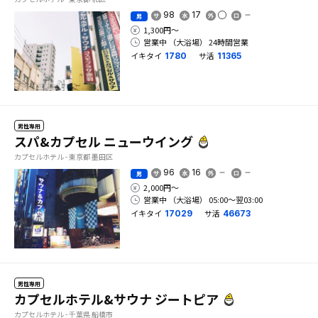
98
17
男
1,300円〜
営業中 （大浴場） 24時間営業
イキタイ
サ活
1780
11365
男性専用
スパ&カプセル ニューウイング
カプセルホテル - 東京都 墨田区
96
16
男
2,000円〜
営業中 （大浴場） 05:00〜翌03:00
イキタイ
サ活
17029
46673
男性専用
カプセルホテル&サウナ ジートピア
カプセルホテル - 千葉県 船橋市