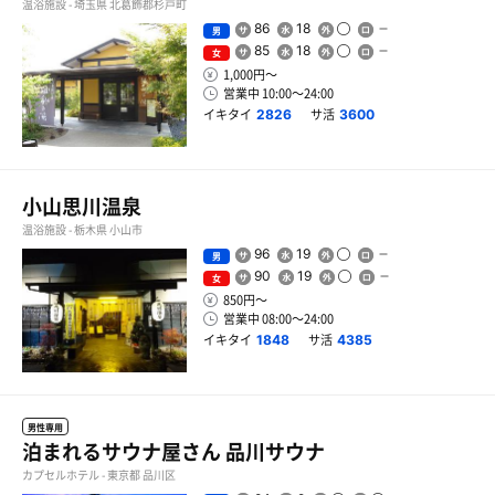
温浴施設 - 埼玉県 北葛飾郡杉戸町
86
18
男
85
18
女
1,000円〜
営業中 10:00〜24:00
イキタイ
サ活
2826
3600
小山思川温泉
温浴施設 - 栃木県 小山市
96
19
男
90
19
女
850円〜
営業中 08:00〜24:00
イキタイ
サ活
1848
4385
男性専用
泊まれるサウナ屋さん 品川サウナ
カプセルホテル - 東京都 品川区