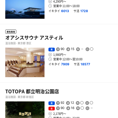
4,290円〜
営業中 11:00〜18:00
イキタイ
サ活
6013
1728
男性専用
オアシスサウナ アスティル
温浴施設 - 東京都 港区
90
15
男
1,980円〜
営業中 12:00〜翌10:00
イキタイ
サ活
7909
18577
TOTOPA 都立明治公園店
温浴施設 - 東京都 新宿区
92
12
男
90
16
女
2,178円〜