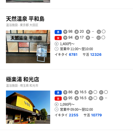
天然温泉 平和島
温浴施設 - 東京都 大田区
98
20
男
94
17
女
1,400円〜
営業中 11:00〜翌10:00
イキタイ
サ活
6781
12326
極楽湯 和光店
温浴施設 - 埼玉県 和光市
86
16.5
男
95
16.5
女
1,090円〜
営業中 09:00〜翌02:00
イキタイ
サ活
2255
10779