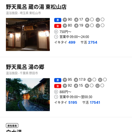
野天風呂 蔵の湯 東松山店
温浴施設 - 埼玉県 東松山市
90
17
男
80
19
女
750円〜
営業中 09:00〜24:00
イキタイ
サ活
499
2754
野天風呂 湯の郷
温浴施設 - 千葉県 野田市
95
17.9
男
92
15
女
880円〜
営業中 09:00〜翌00:30
イキタイ
サ活
5195
17541
男性専用