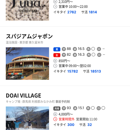
2,310円〜
営業中 10:00〜22:00
イキタイ
サ活
2762
1814
スパジアムジャポン
温浴施設 - 東京都 東久留米市
88
16.5
男
82
16.3
女
850円〜
営業中 09:00〜翌02:00
イキタイ
サ活
15782
18513
DOAI VILLAGE
キャンプ場 - 群馬県 利根郡みなかみ町
事前予約制
93
15.1
共用
4,000円〜
営業時間外
営業開始 11:00
イキタイ
サ活
300
32