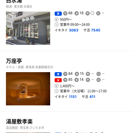
白水湯
銭湯 - 東京都 台東区
88
18
男
950円〜
営業中 09:00〜24:00
イキタイ
サ活
3083
7545
万座亭
ホテル・旅館 - 群馬県 吾妻郡嬬恋村
84
15
男
85
14
女
1,400円〜
営業中 （大浴場） 11:00〜17:00
イキタイ
サ活
1151
411
湯屋敷孝楽
温浴施設 - 埼玉県 さいたま市