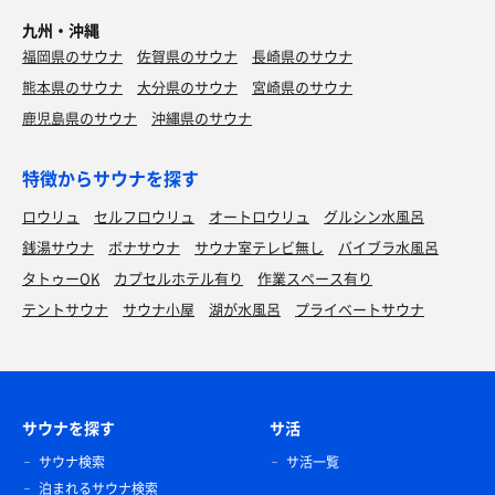
九州・沖縄
福岡県のサウナ
佐賀県のサウナ
長崎県のサウナ
熊本県のサウナ
大分県のサウナ
宮崎県のサウナ
鹿児島県のサウナ
沖縄県のサウナ
特徴からサウナを探す
ロウリュ
セルフロウリュ
オートロウリュ
グルシン水風呂
銭湯サウナ
ボナサウナ
サウナ室テレビ無し
バイブラ水風呂
タトゥーOK
カプセルホテル有り
作業スペース有り
テントサウナ
サウナ小屋
湖が水風呂
プライベートサウナ
サウナを探す
サ活
サウナ検索
サ活一覧
泊まれるサウナ検索