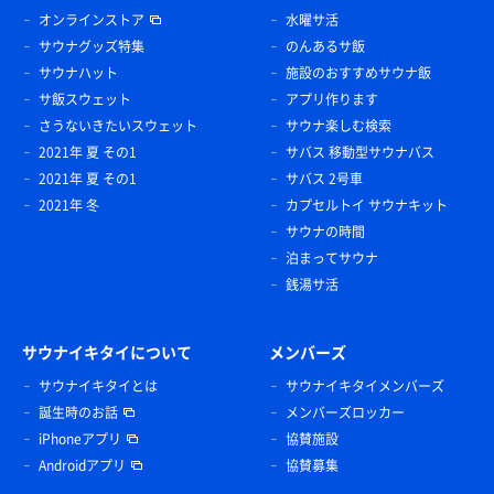
オンラインストア
水曜サ活
サウナグッズ特集
のんあるサ飯
サウナハット
施設のおすすめサウナ飯
サ飯スウェット
アプリ作ります
さうないきたいスウェット
サウナ楽しむ検索
2021年 夏 その1
サバス 移動型サウナバス
2021年 夏 その1
サバス 2号車
2021年 冬
カプセルトイ サウナキット
サウナの時間
泊まってサウナ
銭湯サ活
サウナイキタイについて
メンバーズ
サウナイキタイとは
サウナイキタイメンバーズ
誕生時のお話
メンバーズロッカー
iPhoneアプリ
協賛施設
Androidアプリ
協賛募集