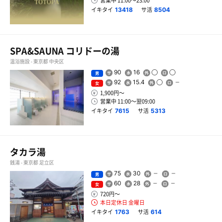
営業中 11:00〜23:00
イキタイ
サ活
13418
8504
SPA&SAUNA コリドーの湯
温浴施設 - 東京都 中央区
90
16
男
92
15.4
女
1,900円〜
営業中 11:00〜翌09:00
イキタイ
サ活
7615
5313
タカラ湯
銭湯 - 東京都 足立区
75
30
男
60
28
女
720円〜
本日定休日 金曜日
イキタイ
サ活
1763
614