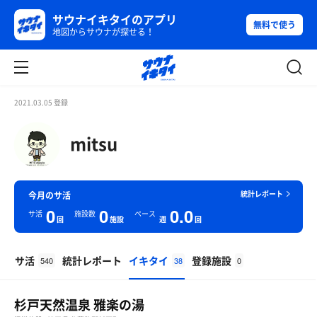
サウナイキタイのアプリ
無料で使う
地図からサウナが探せる！
2021.03.05 登録
mitsu
統計レポート
今月のサ活
0
0
0.0
サ活
施設数
ペース
回
施設
週
回
サ活
統計レポート
イキタイ
登録施設
540
38
0
杉戸天然温泉 雅楽の湯