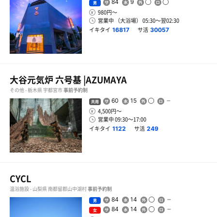
84
9
男
980円〜
営業中 （大浴場） 05:30〜翌02:30
イキタイ
サ活
16817
30057
大谷元気炉 六号基 |AZUMAYA
その他 - 栃木県 宇都宮市
事前予約制
60
15
共用
4,500円〜
営業中 09:30〜17:00
イキタイ
サ活
1122
249
CYCL
温浴施設 - 山梨県 南都留郡山中湖村
事前予約制
84
14
男
84
14
女