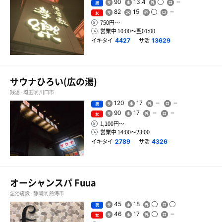
90
13.4
男
82
15
女
750円〜
営業中 10:00〜翌01:00
イキタイ
サ活
4427
13629
サウナひろい(広の湯)
銭湯 - 埼玉県 川口市
120
17
男
90
17
女
1,100円〜
営業中 14:00〜23:00
イキタイ
サ活
2789
4326
オーシャンスパ Fuua
温浴施設 - 静岡県 熱海市
45
18
男
46
17
女