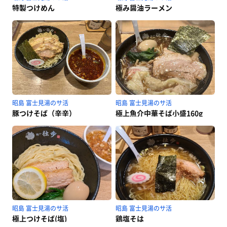
特製つけめん
極み醤油ラーメン
昭島 富士見湯のサ活
昭島 富士見湯のサ活
豚つけそば（辛辛）
極上魚介中華そば小盛160g
昭島 富士見湯のサ活
昭島 富士見湯のサ活
極上つけそば(塩)
鶏塩そは