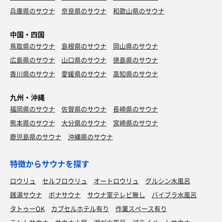
兵庫県のサウナ
奈良県のサウナ
和歌山県のサウナ
中国・四国
鳥取県のサウナ
島根県のサウナ
岡山県のサウナ
広島県のサウナ
山口県のサウナ
徳島県のサウナ
香川県のサウナ
愛媛県のサウナ
高知県のサウナ
九州・沖縄
福岡県のサウナ
佐賀県のサウナ
長崎県のサウナ
熊本県のサウナ
大分県のサウナ
宮崎県のサウナ
鹿児島県のサウナ
沖縄県のサウナ
特徴からサウナを探す
ロウリュ
セルフロウリュ
オートロウリュ
グルシン水風呂
銭湯サウナ
ボナサウナ
サウナ室テレビ無し
バイブラ水風呂
タトゥーOK
カプセルホテル有り
作業スペース有り