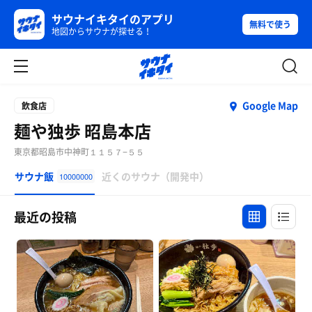
サウナイキタイのアプリ
無料で使う
地図からサウナが探せる！
Google Map
飲食店
麺や独歩 昭島本店
東京都昭島市中神町１１５７−５５
サウナ飯
近くのサウナ（開発中）
10000000
最近の投稿