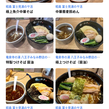
昭島 富士見湯のサ活
昭島 富士見湯のサ活
極上魚介中華そば
中華蕎麦鈴めん
竜泉寺の湯 八王子みなみ野店のサ活
竜泉寺の湯 八王子みなみ野店のサ活
特製つけそば 醤油
極上つけそば（醤油）
昭島 富士見湯のサ活
昭島 富士見湯のサ活