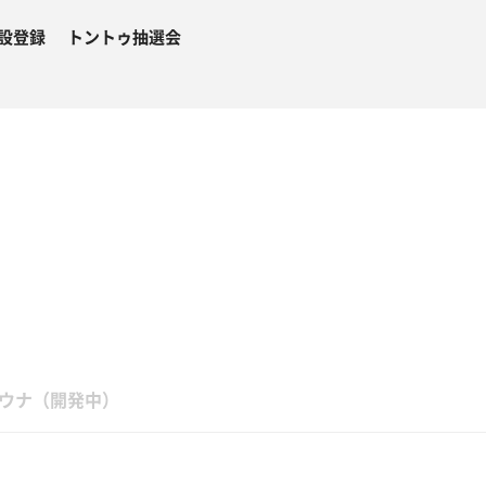
設登録
トントゥ抽選会
２
ウナ（開発中）