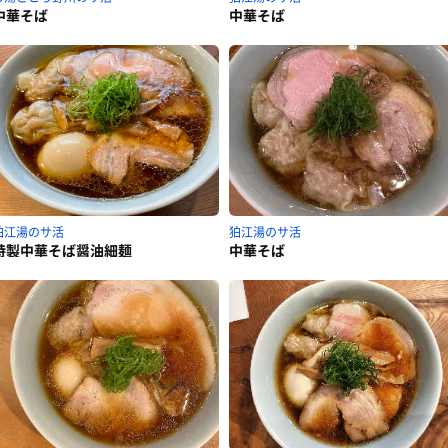
中華そば
中華そば
狛江湯のサ活
狛江湯のサ活
特製中華そば醤油細麺
中華そば