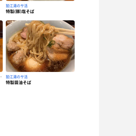
狛江湯のサ活
特製(豚)塩そば
Sリバーシティ21のサ活
狛江湯のサ活
特製醤油そば