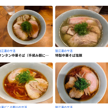
狛江湯のサ活
狛江湯のサ活
ワンタン中華そば（手揉み麺に変更）
特製中華そば塩豚
お湯どころ野川のサ活
狛江湯のサ活