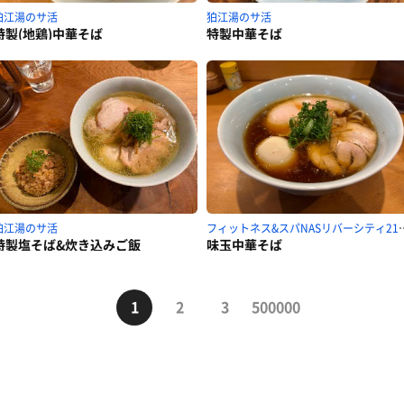
狛江湯のサ活
狛江湯のサ活
特製(地鶏)中華そば
特製中華そば
狛江湯のサ活
フィットネス&スパNA
特製塩そば&炊き込みご飯
味玉中華そば
1
2
3
500000