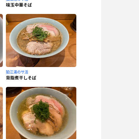
味玉中華そば
狛江湯のサ活
背脂煮干しそば