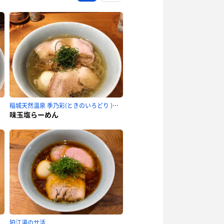
稲城天然温泉 季乃彩(ときのいろどり )のサ活
味玉塩らーめん
狛江湯のサ活