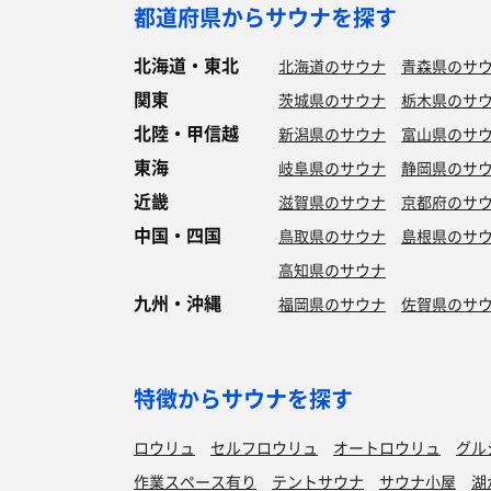
都道府県からサウナを探す
北海道・東北
北海道のサウナ
青森県のサ
関東
茨城県のサウナ
栃木県のサ
北陸・甲信越
新潟県のサウナ
富山県のサ
東海
岐阜県のサウナ
静岡県のサ
近畿
滋賀県のサウナ
京都府のサ
中国・四国
鳥取県のサウナ
島根県のサ
高知県のサウナ
九州・沖縄
福岡県のサウナ
佐賀県のサ
特徴からサウナを探す
ロウリュ
セルフロウリュ
オートロウリュ
グル
作業スペース有り
テントサウナ
サウナ小屋
湖