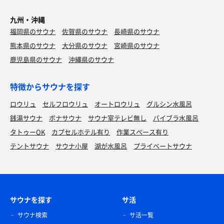
九州・沖縄
福岡県のサウナ
佐賀県のサウナ
長崎県のサウナ
熊本県のサウナ
大分県のサウナ
宮崎県のサウナ
鹿児島県のサウナ
沖縄県のサウナ
特徴からサウナを探す
ロウリュ
セルフロウリュ
オートロウリュ
グルシン水風呂
銭湯サウナ
ボナサウナ
サウナ室テレビ無し
バイブラ水風呂
タトゥーOK
カプセルホテル有り
作業スペース有り
テントサウナ
サウナ小屋
湖が水風呂
プライベートサウナ
サウナを探す
サ活
サウナ検索
サ活一覧