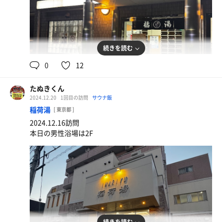
続きを読む
0
12
四川風麻婆豆腐
サラダバー付き（ご飯、パン、サラダ、フルーツ、ス
たぬきくん
ープ、お汁粉）
2024.12.20
1回目の訪問
サウナ飯
稲荷湯
[ 東京都 ]
2024.12.16訪問
本日の男性浴場は2F