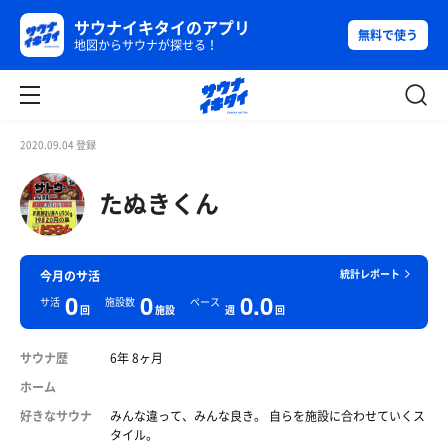
サウナイキタイのアプリ
無料で使う
地図からサウナが探せる！
2020.09.04 登録
たぬきくん
統計レポート
今月のサ活
0
0
0.0
サ活
施設数
ペース
回
施設
週
回
サウナ歴
6年 8ヶ月
ホーム
好きなサウナ
みんな違って、みんな良き。 自らを施設に合わせていくス
タイル。