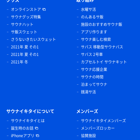
オンラインストア
水曜サ活
サウナグッズ特集
のんあるサ飯
サウナハット
施設のおすすめサウナ飯
サ飯スウェット
アプリ作ります
さうないきたいスウェット
サウナ楽しむ検索
2021年 夏 その1
サバス 移動型サウナバス
2021年 夏 その1
サバス 2号車
2021年 冬
カプセルトイ サウナキット
サウナ応援企業
サウナの時間
泊まってサウナ
銭湯サ活
サウナイキタイについて
メンバーズ
サウナイキタイとは
サウナイキタイメンバーズ
誕生時のお話
メンバーズロッカー
iPhoneアプリ
協賛施設