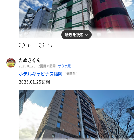
続きを読む
0
17
リッチ釜塩（並）
＋お揚げ1枚（きつね揚げ）
たぬきくん
2025.01.25
2回目の訪問
サウナ飯
ホテルキャビナス福岡
[ 福岡県 ]
2025.01.25訪問