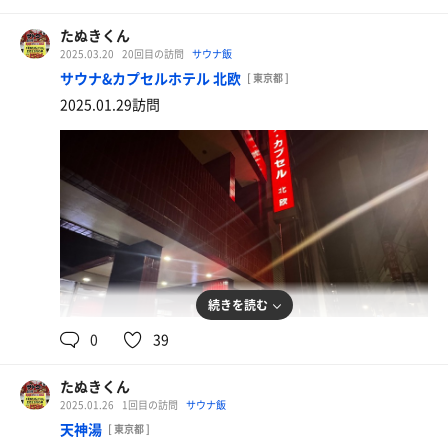
目玉焼定食
北欧の朝ごはん
たぬきくん
2025.03.20
20回目の訪問
サウナ飯
サウナ&カプセルホテル 北欧
[ 東京都 ]
2025.01.29訪問
続きを読む
0
39
山菜そば＋オロポ
北欧の朝ごはん
たぬきくん
2025.01.26
1回目の訪問
サウナ飯
天神湯
[ 東京都 ]