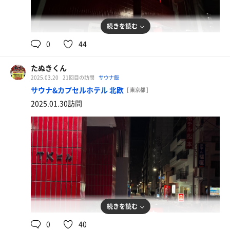
続きを読む
0
44
たぬきくん
2025.03.20
21回目の訪問
サウナ飯
サウナ&カプセルホテル 北欧
[ 東京都 ]
2025.01.30訪問
続きを読む
0
40