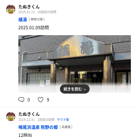
たぬきくん
2025.01.13
28回目の訪問
橘湯
[ 神奈川県 ]
2025.01.09訪問
続きを読む
0
9
夜定
まぐろぶつ葱トロ丼
たぬきくん
2024.12.31
1回目の訪問
サウナ飯
鳴尾浜温泉 熊野の郷
[ 兵庫県 ]
12時IN