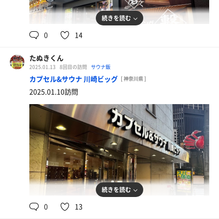
続きを読む
0
14
名物辛口カレーうどん
＋ごはん（小盛）＋おつまみチャーシュー（中）
たぬきくん
2025.01.13
8回目の訪問
サウナ飯
カプセル&サウナ 川崎ビッグ
[ 神奈川県 ]
2025.01.10訪問
続きを読む
0
13