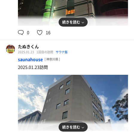
続きを読む
0
16
本日のおすすめ定食
寒ブリ丼とトロサバ
たぬきくん
2025.01.23
1回目の訪問
サウナ飯
saunahouse
[ 神奈川県 ]
2025.01.23訪問
続きを読む