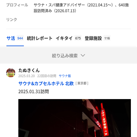
プロフィール
サウナ・スパ健康アドバイザー（2021.04.15〜）、640施
設訪問済み（2026.07.13）
リンク
サ活
統計レポート
イキタイ
登録施設
944
675
116
絞り込み検索
たぬきくん
2025.03.20
22回目の訪問
サウナ飯
サウナ&カプセルホテル 北欧
[ 東京都 ]
2025.01.31訪問