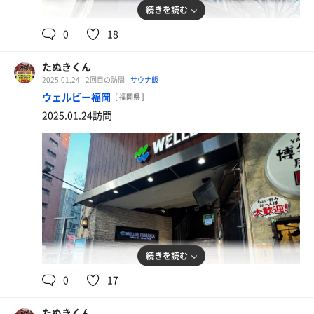
続きを読む
0
18
五目チャーハン
＋グラスビール
たぬきくん
2025.01.24
2回目の訪問
サウナ飯
ウェルビー福岡
[ 福岡県 ]
2025.01.24訪問
続きを読む
0
17
松浦産アジフライ
＋ごはん・サラダセット（糸島豚の特製豚汁変更）
たぬきくん