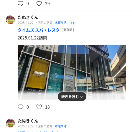
0
29
マーボー豆腐定食
スンドゥブ変更＋タルタルソース
たぬきくん
2025.01.22
4回目の訪問
水曜サ活
＋1
タイムズ スパ・レスタ
[ 東京都 ]
2025.01.22訪問
続きを読む
0
18
チョップドサラダサンドウィッチ
スープとフライドポテト付き
たぬきくん
2025.01.22
1回目の訪問
水曜サ活