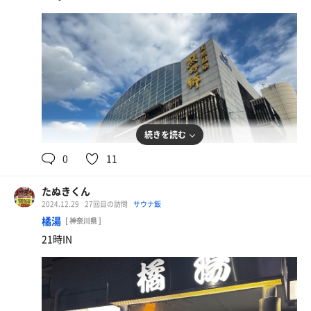
続きを読む
0
11
たぬきくん
2024.12.29
27回目の訪問
サウナ飯
橘湯
[ 神奈川県 ]
21時IN