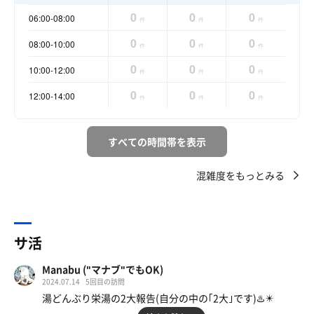
0
0
0
06:00-08:00
件
件
件
0
0
0
08:00-10:00
件
件
件
0
0
0
10:00-12:00
件
件
件
0
0
0
12:00-14:00
件
件
件
すべての時間帯を表示
混雑度をもっとみる
サ活
Manabu ("マナブ"でもOK)
2024.07.14
5回目の訪問
湯どんぶり栄湯の2大報告(自分の中の｢2大｣です)♨️✴️