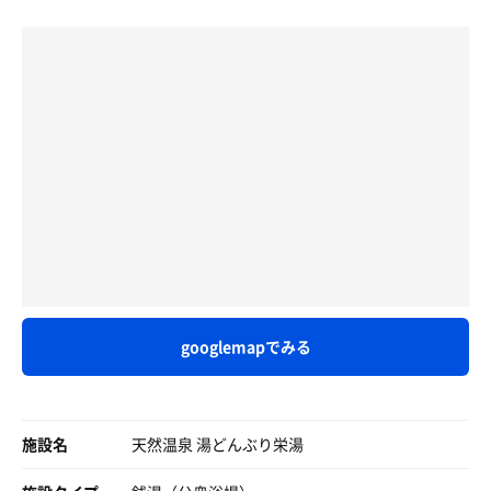
む為、ビールとハイボールで我慢😣
小さい割に相変わらずパワフルで気持ちいい〜 ✨
実は、Wストーブの2台目フィンランドメトス社製ｉＫｉ
天井が低くて対流がすごく良くて、このじわ〜ってくる感
ストーブ導入も、今回の業界初と言われる常温電気水風呂
ゆーっくり昼飲みしながら
じが堪らない🔥
⚡️設置も、女湯が先行！露天は女湯が広いし🏞️
施設時間調べたら14時オープン😱
あと30分ある...
⬜︎水風呂
銭湯業界、いや全ての温浴施設業界で、No. 1のレディフ
タクシー🚕で行こうと思ってたけど、バスで行ってみよう
サ室出て立ちシャワーで汗を流したら露天水風呂へ🚰
ァーストぶりの湯どんぶり🥇
🎵
瓦屋根の軒下で、注ぎたてのサイダーのように踊る無数の
意外と一本で簡単に辿り着いちゃった☺️
星泡🫧
最近オープンする新規施設は、男性専用で開店、様子を見
LEDのライティングが神秘的で、石碑に刻まれた "美包水
ながらレディスデーを細々とやるパターンが多い。
造りはレトロなザ銭湯！
風呂"を眺めながら微睡む🫠
旅行ケース🧳あるんですけど、預かってもらえますか🥹？
向きを変えて足を1段目の乗せて、傾きながら美包のヴェ
そして、老舗銭湯も、自分がいいと思って女性のお風呂仲
とお伺いしたところ、畳んだ段ボール📦持ってきてくれて
ールを纏う至福の時間
間と一緒に行っても、女湯はそれほどでもない、または明
この上に置いときなさい！と🤭
都内銭湯でもトップクラスに大好きな水風呂、今日の直感
らかに男湯より設備スペックが低い(女湯料金下げてる施
に狂いはなかった✨
設もあり)という中で、湯どんぶりの女性優先度合いは、
入浴料550円
googlemapでみる
群を抜いてるのではないか🌟
サウナは別料金600円
⬜︎ととのいスペース
水風呂脇に並ぶ4脚のアディロンダックと向かいの3人掛け
男女が一緒に利用できる全てのサービス業は、女性優遇が
サウナ室に入る鍵🗝️渡される
のベンチ
基本だと思う。女子人気が高ければ、男は自然と吸い寄せ
初めての体験にドキドキ💓
全てタイミング良く、5セットともアディロンに座ること
られる。
施設名
天然温泉 湯どんぶり栄湯
ができた🪑
扉の取手がなく細長い穴🕳️が
この曇り空の下で優しく降りてくる外気浴🌪️
夫は妻を連れて来ようと思うし、彼氏は彼女を招待して喜