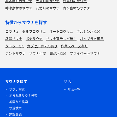
奥多摩町のサウナ
大島町のサウナ
新島村のサウナ
神津島村のサウナ
八丈町のサウナ
青ヶ島村のサウナ
特徴からサウナを探す
ロウリュ
セルフロウリュ
オートロウリュ
グルシン水風呂
銭湯サウナ
ボナサウナ
サウナ室テレビ無し
バイブラ水風呂
タトゥーOK
カプセルホテル有り
作業スペース有り
テントサウナ
サウナ小屋
湖が水風呂
プライベートサウナ
サウナを探す
サ活
サウナ検索
サ活一覧
泊まれるサウナ検索
地図から検索
サ活検索
施設登録