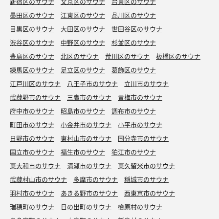
新宿区のサウナ
文京区のサウナ
台東区のサウナ
墨田区のサウナ
江東区のサウナ
品川区のサウナ
目黒区のサウナ
大田区のサウナ
世田谷区のサウナ
渋谷区のサウナ
中野区のサウナ
杉並区のサウナ
豊島区のサウナ
北区のサウナ
荒川区のサウナ
板橋区のサウナ
練馬区のサウナ
足立区のサウナ
葛飾区のサウナ
江戸川区のサウナ
八王子市のサウナ
立川市のサウナ
武蔵野市のサウナ
三鷹市のサウナ
青梅市のサウナ
府中市のサウナ
昭島市のサウナ
調布市のサウナ
町田市のサウナ
小金井市のサウナ
小平市のサウナ
日野市のサウナ
東村山市のサウナ
国分寺市のサウナ
国立市のサウナ
福生市のサウナ
狛江市のサウナ
東大和市のサウナ
清瀬市のサウナ
東久留米市のサウナ
武蔵村山市のサウナ
多摩市のサウナ
稲城市のサウナ
羽村市のサウナ
あきる野市のサウナ
西東京市のサウナ
瑞穂町のサウナ
日の出町のサウナ
檜原村のサウナ