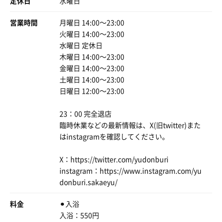
定休日
水曜日
美泡水風呂なるものが🫢
シュワシュワしてて、絶対お肌に良いやつだよコレ😍
営業時間
月曜日 14:00〜23:00
コチラ浴槽もカランもシャワーも全て天然温泉♨️
火曜日 14:00〜23:00
コレは評価高いよねー👏
水曜日 定休日
浴槽も、バイブラに座湯、寝湯、変わり湯に露天風呂
木曜日 14:00〜23:00
結構な、種類だった！
金曜日 14:00〜23:00
土曜日 14:00〜23:00
サウナ入らなければ550円でこれを頼めるんだから、コレ
日曜日 12:00〜23:00
は混む訳だ！
だがしかーし！
23：00 完全退店
私の滞在中サウナは貸切だったのであーる👍ｻｲｺｰ
臨時休業などの最新情報は、X(旧twitter)また
はinstagramを確認してください。
あと、浴室の壁にオススメポップとか貼ってあって良い暇
つぶしになる🤭
X：https://twitter.com/yudonburi
毎月湯どんぶり通信を発行されいる様で、お店の方の施設
instagram：https://www.instagram.com/yu
に対する愛❤️がひしひしと伝わってきました😌✨
donburi.sakaeyu/
料金
⚫︎入浴
入浴：550円