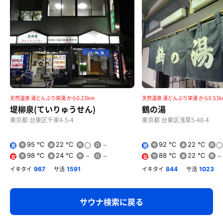
天然温泉 湯どんぶり栄湯 から0.23km
天然温泉 湯どんぶり栄湯 から0.53k
堤柳泉(ていりゅうせん)
鶴の湯
東京都 台東区千束4-5-4
東京都 台東区浅草5-48-4
95 ℃
22 ℃
92 ℃
22 ℃
男
男
98 ℃
24 ℃
88 ℃
22 ℃
女
女
イキタイ
サ活
イキタイ
サ活
967
1591
844
1023
サウナ検索に戻る