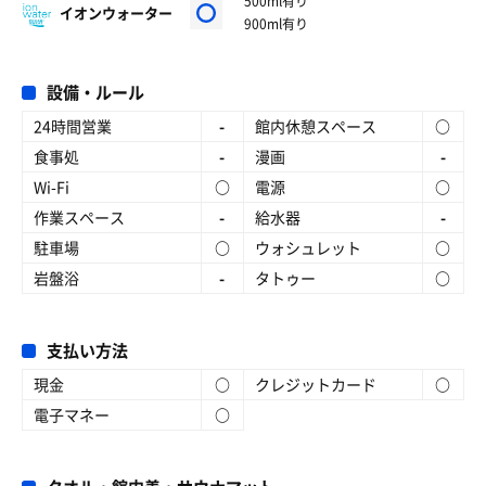
500ml有り
イオンウォーター
900ml有り
設備・ルール
24時間営業
-
館内休憩スペース
○
食事処
-
漫画
-
Wi-Fi
○
電源
○
作業スペース
-
給水器
-
駐車場
○
ウォシュレット
○
岩盤浴
-
タトゥー
○
支払い方法
現金
○
クレジットカード
○
電子マネー
○