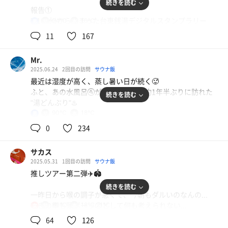
続きを読む
報告①
7.10(水)から始まった台東銭湯デジタルスタンプラリー
94℃
16℃
男
で、景品交換施設の一つ湯どんぶりにて台東銭湯ミニトー
11
167
トバッグを無事GET💮
Mr.
バッグの素材はSDGsなジュート麻だ🌟
2025.06.24
2回目の訪問
サウナ飯
最近は湿度が高く、蒸し暑い日が続く🥵
W🔥の熱いサウナも、キンキンの美泡水風呂🧼もいつも通
ふと、あの水風呂🚰が恋しくなり、約1年半ぶりに訪れた
り素晴らしく、スタッフさんもとてもフレンドリー🗣️👥🌟
続きを読む
"湯どんぶり"♨️
90℃
18℃
男
別日には台東で未湯だった2軒三筋湯さんと有馬湯さんも
散歩がてら三ノ輪から歩いて向かい、改栄湯ゆっぽくんの
回れて、数々の思い出多い台東区の銭湯全20軒を回り切り
0
234
煙突を横目に通り過ぎる🚶
ました🏯どちらも印象に深く残る素敵な老舗銭湯だった🏞️
土手通りの伊勢屋を曲がって少し進むと、スカイツリーを
👀(Ｘで報告)
サカス
背に湯どんぶりの看板が目に入る
2025.05.31
1回目の訪問
サウナ飯
初めて水風呂に浸かったあの瞬間の感覚は、今でも鮮やか
報告②
推しツアー第二弾✈️🏟️
に記憶に残っている🫧
ファンコミュニティ"湯どんぶりの待合室"ポイント制ラン
続きを読む
ク認定サウナー以上限定の、通常営業時間前貸切入浴｢ご
一昨日から喉の調子が悪くて、今朝もダルいのなんの...
暖簾をくぐって靴をロッカーに預けると、いつも通り「偶
贔屓会｣に参加♨️✴️
行きの車も頭ボーッ😑として何も考えられない...
80℃
18℃,21℃
女
然さん！」の色紙が目に飛び込む😄
ヤバいヤバい💦💦
他にも数々の著名人の方の色紙がずらりと壁一面を覆う✨
64
126
この日は男女入替えで、見学したことはあったけど初入浴