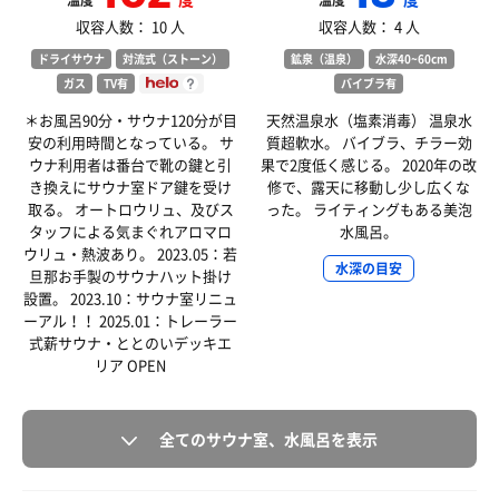
温度
温度
収容人数： 10 人
収容人数： 4 人
ドライサウナ
対流式（ストーン）
鉱泉（温泉）
水深40~60cm
ガス
TV有
バイブラ有
＊お風呂90分・サウナ120分が目
天然温泉水（塩素消毒） 温泉水
安の利用時間となっている。 サ
質超軟水。 バイブラ、チラー効
ウナ利用者は番台で靴の鍵と引
果で2度低く感じる。 2020年の改
き換えにサウナ室ドア鍵を受け
修で、露天に移動し少し広くな
取る。 オートロウリュ、及びス
った。 ライティングもある美泡
タッフによる気まぐれアロマロ
水風呂。
ウリュ・熱波あり。 2023.05：若
水深の目安
旦那お手製のサウナハット掛け
設置。 2023.10：サウナ室リニュ
ーアル！！ 2025.01：トレーラー
式薪サウナ・ととのいデッキエ
リア OPEN
全てのサウナ室、水風呂を表示