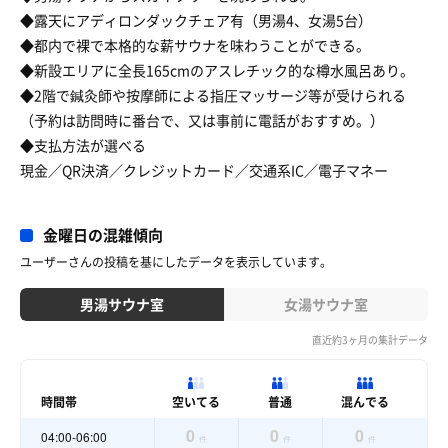
◆露天にアディロンダックチェア有（男湯4、女湯5台）
◆都内で裸で本格的な薪サウナを味わうことができる。
◆新設エリアに全長165cmのアスレチック的な樽水風呂あり。
◆2階で鍼灸師や按摩師による指圧マッサージ等が受けられる
（予約は訪問時に番台で、又は事前に電話がおすすめ。）
◆支払方法が選べる
現金／QR決済／クレジットカード／交通系IC／電子マネー
金曜日の混雑傾向
ユーザーさんの投稿を基にしたデータを表示しています。
男湯サウナ室
女湯サウナ室
直近約3ヶ月の集計データ
時間帯
空いてる
普通
混んでる
0
0
0
04:00-06:00
件
件
件