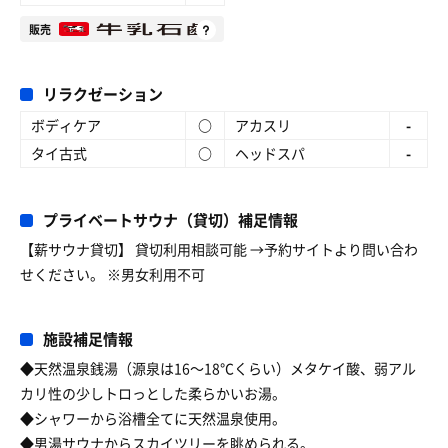
販売
リラクゼーション
ボディケア
○
アカスリ
-
タイ古式
○
ヘッドスパ
-
プライベートサウナ（貸切）補足情報
【薪サウナ貸切】 貸切利用相談可能 →予約サイトより問い合わ
せください。 ※男女利用不可
施設補足情報
◆天然温泉銭湯（源泉は16〜18℃くらい）メタケイ酸、弱アル
カリ性の少しトロっとした柔らかいお湯。
◆シャワーから浴槽全てに天然温泉使用。
◆男湯サウナからスカイツリーを眺められる。