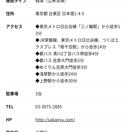
施設タイプ
銭湯（公衆浴場）
そこに鍵🗝️を差し込んで、引っ張る仕組みなんですね👏
流れゆく雲の動き見ながら、湯どんぶりから溢れ出すオー
ばれようと考えるだろう。
バーフローの音はこの上ないBGM✨
住所
東京都 台東区 日本堤1-4-5
サウナ室は変わったL字型の4段
いつも1人のオジさん(オレか)だって、お風呂仲間との飲み
一段一段が、足を伸ばして座れる位広い✨
最後は湯どんぶりにおもいっきり浸かり、オーバーフロー
会やSNS上でも｢湯どんぶりいいよね！｣と盛り上がれるか
ストーブはiki😍
アクセス
◆東京メトロ日比谷線「三ノ輪駅」から徒歩1
してフィニッシュ！
ら行くのだ🔜
まさかのストーブは2基🔥
3分
◆JR常磐線、東京メトロ日比谷線、つくばエ
若旦那さんのサウナ愛が改良を重ねて進化する銭湯は、リ
そしてめちゃくちゃ良い温度と湿度☺️
クスプレス「南千住駅」から徒歩14分
ノベ銭湯とは一線を画す唯一無二👍
80℃でそこまで熱くないのに、湿度が程よいのか居心地抜
トレーラー薪サウナは男性は土曜日の枠しかまだないのが
◆都バス 清川2丁目バス停徒歩4分
群👍
残念😢
◆都バス 吉原大門徒歩2分
滝汗出るー😳💦
帰りに若旦那さんに聞いたら、今後平日とかでも入れる日
◆めぐりん吉原大門徒歩3分
は近い❓🙄
◆浅草駅から徒歩24分
しかもオートローリュは15分に1
◆上野駅から徒歩30分
回
飲みの後、夜の浅草寺、隅田川の外気を浴びながら帰宅し
ローリュ中は立ちウナして楽しむ🔥🙌
ました🙏
駐車場
3台
その後送風機から結構長い事風出てたなー🌪️
TEL
コチラの施設は男女格差がほぼ無くて、女性に人気の良い
03-3875-2885
サウナですよー🤭
ってオススメしてくれたんだけど、ホント最高😍
HP
http://sakaeyu.com/
水風呂は2種！