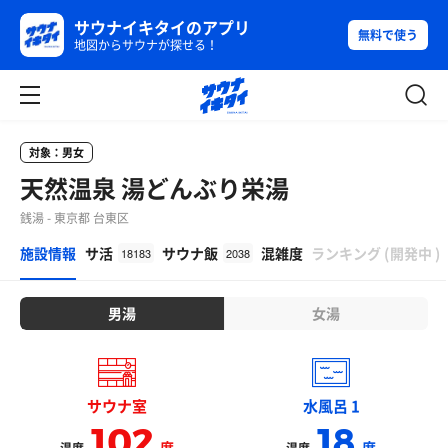
サウナイキタイのアプリ
無料で使う
地図からサウナが探せる！
対象：男女
天然温泉 湯どんぶり栄湯
銭湯 - 東京都 台東区
β
施設情報
サ活
サウナ飯
混雑度
ランキング
(
開発中
)
18183
2038
男湯
女湯
サウナ室
水風呂 1
102
18
度
度