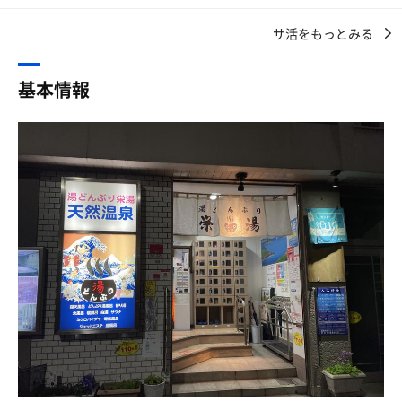
体験の女湯へ🚺
と、言いつつ
2杯目の湯どんぶりのサウナを目指して、そそくさと脱衣
サ活をもっとみる
せっかく来たんだから！！
し浴場へ
入浴前の参加者交流会で、よく知った仲間と情報交換など
前回来た時は開店直後で結構混雑してたけど、今日は運良
をした後、入浴時間の前に、特別な計らいでお湯を張った
念願のサウナグッツショップ
く少し空いてる✨
基本情報
状態の露天エリア撮影許可が🤳🉑女湯にしかない電気水風
ハリネズミの隠れ家🦔さん
清掃の行き届いたピカピカのカランから出る軟水の天然温
呂も無事撮影🤳
来ちゃったー☺️
泉で身体を洗い、ミクロバイブラ → じっこう湯でしっか
全部可愛過ぎて、めちゃくちゃ衝動買い🤣
り下茹でして、いざサウナへ🧖
そしてそこに計3回も入ることができて夢気分👤🧼🌈電気
は1分ごとにボタンを押すが、とにかく常温水なのでいつ
お店の方もとってもフレンドリーな方でいっぱいお話しま
までも入っていられそう💧
した☺️
⬜︎サウナ
図々しくも、オススメサウナお伺いして行ってみる事に🙌
露天風呂へ向かう間にあるサ室、そしてベンチや棚、サウ
女湯サ室はこちらもWストーブ、やはりｉｋｉの威力で相
ナハットを挟むクリップも湯どんぶりらしくて愛着が湧く
当熱い🔥🪨
電車で一駅、浅草に移動🚃
😊
ちょっと昼飲みしたい気分🍺
珍しい円形のサウナマットを持ってサ室に入ると、遠赤と
露天エリアは、アディロンが5脚(しかも赤い)と男湯より一
食べログみたら、鰻が🤤
ストーンのW熱源の心地よい湿度と熱がふわっと身体を包
つ多く、男湯にもあるナノファインバブル風呂までのスペ
精つけなきゃねぇ💪
む
ースに、浴室用腰掛けの足置きが置けること🦵
サ室は2名のみと空いていて、吸い込まれるように3段目に
コチラ塩ひつまぶしが名物らしいのですが、1人で食べ切
着座する
男湯にはそんなスペースはなくて、せいぜい美泡水風呂の
れる自信がなく
テレビの音に耳を傾けながら2,3分後、プシュ〜とロウリ
縁に足を乗せるだけね🦶🏻つまり男湯より女湯の方が露天
串焼き５種盛りと合鴨と千住ネギのタレ焼きをオーダー👍
ュが10秒噴射し、パンカールーバーが1分半くらい攪拌し
が広いのだ👀
昼から日本酒🍶のみたかったけど、この後のサウナを楽し
てくれる👀