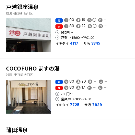
戸越銀座温泉
銭湯 - 東京都 品川区
90
19
男
89
22
女
950円〜
営業中 15:00〜翌01:00
イキタイ
サ活
4117
3345
COCOFURO ますの湯
銭湯 - 東京都 大田区
80
20
男
80
17
女
700円〜
営業中 06:00〜24:00
イキタイ
サ活
7725
7929
蒲田温泉