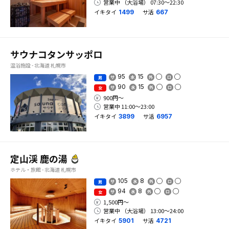
営業中 （大浴場） 07:30〜22:30
イキタイ
サ活
1499
667
サウナコタンサッポロ
温浴施設 - 北海道 札幌市
95
15
男
90
15
女
900円〜
営業中 11:00〜23:00
イキタイ
サ活
3899
6957
定山渓 鹿の湯
ホテル・旅館 - 北海道 札幌市
105
8
男
94
8
女
1,500円〜
営業中 （大浴場） 13:00〜24:00
イキタイ
サ活
5901
4721