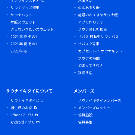
オンラインストア
水曜サ活
サウナグッズ特集
のんあるサ飯
サウナハット
施設のおすすめサウナ飯
サ飯スウェット
アプリ作ります
さうないきたいスウェット
サウナ楽しむ検索
2021年 夏 その1
サバス 移動型サウナバス
2021年 夏 その1
サバス 2号車
2021年 冬
カプセルトイ サウナキット
サウナの時間
泊まってサウナ
銭湯サ活
サウナイキタイについて
メンバーズ
サウナイキタイとは
サウナイキタイメンバーズ
誕生時のお話
メンバーズロッカー
iPhoneアプリ
協賛施設
Androidアプリ
協賛募集