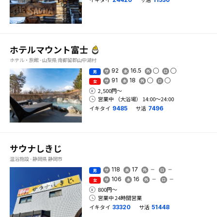
ホテルマウント富士
ホテル・旅館 - 山梨県 南都留郡山中湖村
92
16.5
男
91
18
女
2,500円〜
営業中 （大浴場） 14:00〜24:00
イキタイ
サ活
9485
7496
サウナしきじ
温浴施設 - 静岡県 静岡市
118
17
男
106
16
女
800円〜
営業中 24時間営業
イキタイ
サ活
33320
51448