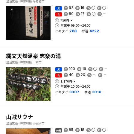
温浴施設 - 神奈川県 海老名市
92
16
男
80
17
女
750円〜
営業中 09:00〜24:00
イキタイ
サ活
768
4222
縄文天然温泉 志楽の湯
温浴施設 - 神奈川県 川崎市
100
16
男
40
20
女
1,170円〜
営業中 10:00〜24:00
イキタイ
サ活
3007
3010
山賊サウナ
温浴施設 - 神奈川県 小田原市
85
18
共用