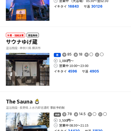
営業中 （大浴場） 05:30〜翌02:30
イキタイ
サ活
16843
30126
休業・短縮営業
男性専用
サウナゆげ蔵
温浴施設 - 神奈川県 横浜市
85
18
男
1,080円〜
営業中 10:00〜23:00
イキタイ
サ活
4596
4905
The Sauna
温浴施設 - 長野県 上水内郡信濃町
事前予約制
78
14.5
共用
3,500円〜
営業中 08:30〜21:15
イキタイ
サ活
24420
11530