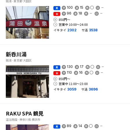
銭湯 - 東京都 大田区
100
15
男
96
18
女
850円〜
営業中 10:00〜24:00
イキタイ
サ活
2302
3538
新呑川湯
銭湯 - 東京都 大田区
130
17
男
110
16
女
850円〜
営業中 11:00〜23:00
イキタイ
サ活
3059
3696
RAKU SPA 鶴見
温浴施設 - 神奈川県 横浜市
89
14
男