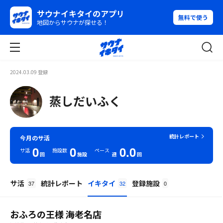
サウナイキタイのアプリ
無料で使う
地図からサウナが探せる！
2024.03.09 登録
蒸しだいふく
統計レポート
今月のサ活
0
0
0.0
サ活
施設数
ペース
回
施設
週
回
サ活
統計レポート
イキタイ
登録施設
37
32
0
おふろの王様 海老名店