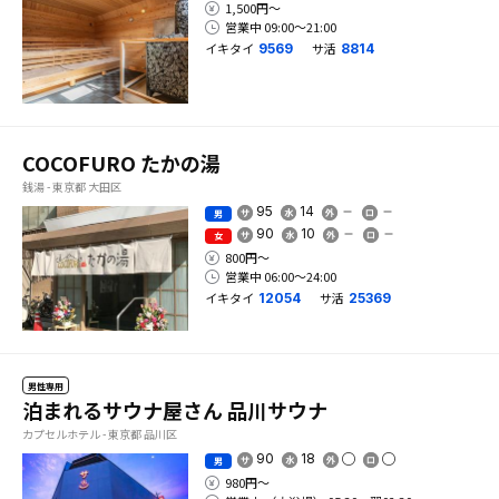
1,500円〜
営業中 09:00〜21:00
イキタイ
サ活
9569
8814
COCOFURO たかの湯
銭湯 - 東京都 大田区
95
14
男
90
10
女
800円〜
営業中 06:00〜24:00
イキタイ
サ活
12054
25369
男性専用
泊まれるサウナ屋さん 品川サウナ
カプセルホテル - 東京都 品川区
90
18
男
980円〜