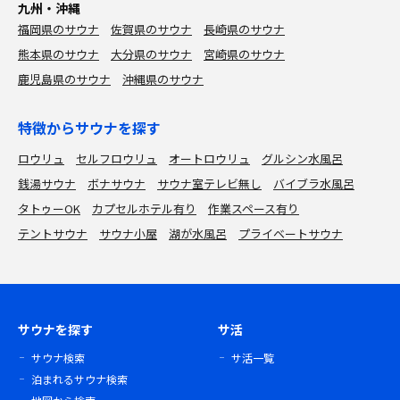
九州・沖縄
福岡県のサウナ
佐賀県のサウナ
長崎県のサウナ
熊本県のサウナ
大分県のサウナ
宮崎県のサウナ
鹿児島県のサウナ
沖縄県のサウナ
特徴からサウナを探す
ロウリュ
セルフロウリュ
オートロウリュ
グルシン水風呂
銭湯サウナ
ボナサウナ
サウナ室テレビ無し
バイブラ水風呂
タトゥーOK
カプセルホテル有り
作業スペース有り
テントサウナ
サウナ小屋
湖が水風呂
プライベートサウナ
サウナを探す
サ活
サウナ検索
サ活一覧
泊まれるサウナ検索