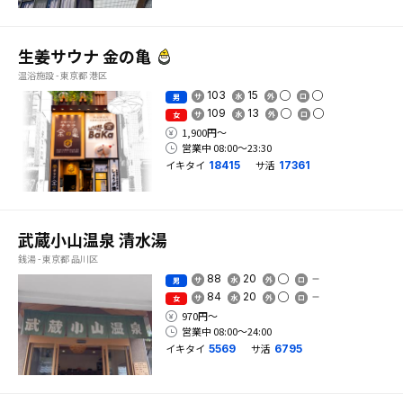
生姜サウナ 金の亀
温浴施設 - 東京都 港区
103
15
男
109
13
女
1,900円〜
営業中 08:00〜23:30
イキタイ
サ活
18415
17361
武蔵小山温泉 清水湯
銭湯 - 東京都 品川区
88
20
男
84
20
女
970円〜
営業中 08:00〜24:00
イキタイ
サ活
5569
6795