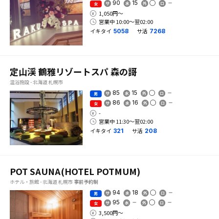
90
15
女
1,050円〜
営業中 10:00〜翌02:00
イキタイ
サ活
5058
7268
定山渓 鶴雅リゾートスパ 森の謌
温浴施設 - 北海道 札幌市
85
15
男
86
16
女
-
営業中 11:30〜翌02:00
イキタイ
サ活
321
208
POT SAUNA(HOTEL POTMUM)
ホテル・旅館 - 北海道 札幌市
事前予約制
94
18
男
95
女
3,500円〜