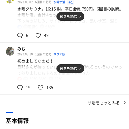
2022.03.02
6回目の訪問
水曜サ活
＋1
マスコットは"裸の王様"の感じかな🥸
水曜夕サウナ。16:15 IN。平日会員 750円。6回目の訪問。
水曜サ活。合計 4セット、0.8kg減。
続きを読む
頻繁にサウナに入る事で免疫力が高まるのかわかりません
下っ端の悲しみ、サイレントロウリュ、熱いサ室、潜り
が、なんと師範に昇格した私のサウナ先生を垣間見る限
OK 水風呂、ととのう。
94℃
15℃
男
り、人間力、行動力のアップとともに効果有りと感じます
😊
6
49
下駄箱は、374 (みなよ)。前回ゴミが入ってた 373 の下。
ではでは入場！😀
みち
「押忍！」と館内着姿の鮭山さんに挨拶。「昨日は下っ端
身体をキレイにしてからのサ室へINと。
2023.03.10
1回目の訪問
サウナ飯
でしたね」と返される。...いやん。
まずまず広く20人ぐらい入れるかなぁ。
初めましてなのだ！
アウフグースが無い日なので、安心して最上段へ着座。
旦那さんが持っていた割引券今月で切れるというのでやっ
続きを読む
さて、心と体のサウニング。
わたくし実はですね、アウフグースは未知の世界🌍
て参りましたおふろの王様海老名店さん
未知との遭遇はいつなのか、ようか、ここのか、とうか、
50℃,86℃
17℃
女
1セット目:
と待ちわびつつも、ちと怖さも感じている今日この頃。
前回のサ活では皆様に温かい労りのお言葉やご経験談やお
サウナ、水風呂、サウナ、水風呂、外気浴。500g減。
19
135
でも怖いもの🙀見たーい👀タイプなので、早く遭遇したい
知恵などを頂き大変有難く、皆様から
ね😊
元気玉を頂いたような気持ちになりました🙇‍♀️
2セット目:
サ活をもっとみる
そして、今日も湯活メインサウナは2番で😁
17:30 鮭山未菜美さんミュージックショーアウフグース。
そんなこんなしてると、若い女性の従業員がバケツ🪣とひ
500g減。
しゃくを手に持ち登場、"ロウリュしまーす"とストーンに
先ずは割引券を利用し400円で入れた
基本情報
掛け水！！
旦那さんからポイントをソフトクリーム無料チケットに交
1段目、2段目が鮭山さんのステージ。最上段は予約時に空
おーやるねー❗️グッ、ジョブ‼️
換してもらい私だけペロ活😋🍦