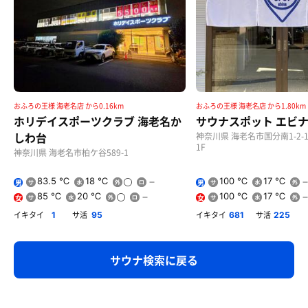
おふろの王様 海老名店 から0.16km
おふろの王様 海老名店 から1.80km
ホリデイスポーツクラブ 海老名か
サウナスポット エビ
しわ台
神奈川県 海老名市国分南1-2-
1F
神奈川県 海老名市柏ケ谷589-1
83.5 ℃
18 ℃
100 ℃
17 ℃
男
男
85 ℃
20 ℃
100 ℃
17 ℃
女
女
イキタイ
サ活
イキタイ
サ活
1
95
681
225
サウナ検索に戻る