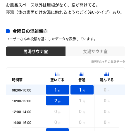
お風呂スペース以外は屋根がなく、空が開けてる。
寝湯（体の表面だけお湯に触れるようなごく浅いタイプ）あり。
金曜日の混雑傾向
ユーザーさんの投稿を基にしたデータを表示しています。
男湯サウナ室
女湯サウナ室
直近約3ヶ月の集計データ
時間帯
空いてる
普通
混んでる
1
1
0
08:00-10:00
件
件
件
2
1
0
10:00-12:00
件
件
件
0
0
0
12:00-14:00
件
件
件
0
0
0
14:00-16:00
件
件
件