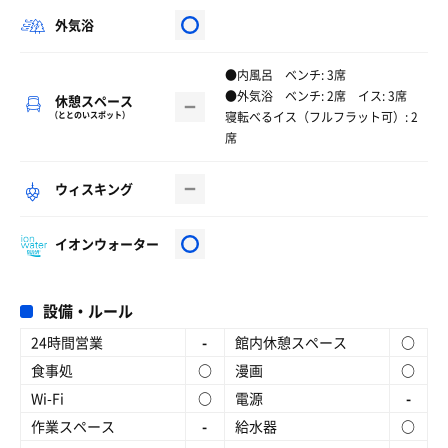
外気浴
●内風呂 ベンチ: 3席
●外気浴 ベンチ: 2席 イス: 3席
休憩スペース
寝転べるイス（フルフラット可）: 2
（ととのいスポット）
席
ウィスキング
イオンウォーター
設備・ルール
24時間営業
-
館内休憩スペース
○
食事処
○
漫画
○
Wi-Fi
○
電源
-
作業スペース
-
給水器
○