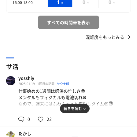
1
0
0
16:00-18:00
件
件
件
すべての時間帯を表示
混雑度をもっとみる
サ活
yosshiy
2025.01.19
1回目の訪問
サウナ飯
仕事始めの1週間は怒涛の忙しさ😵
メンタルもフィジカルも電池切れ🪫
なので、週末にはふわふわっと癒やしタイム😊😇
続きを読む
でも、別アレンジも必要なので、
0
22
ジャーーン！！🎉
やって来たのは"おふろの王様 海老名店"だす🤗
たかし