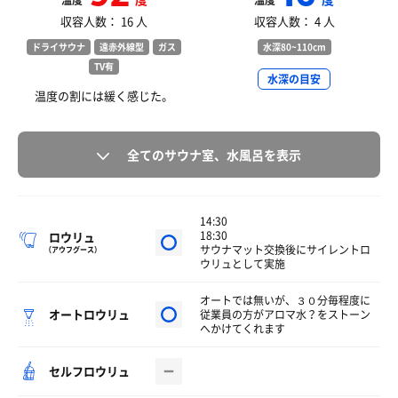
温度
温度
収容人数： 16 人
収容人数： 4 人
ドライサウナ
遠赤外線型
ガス
水深80~110cm
TV有
水深の目安
温度の割には緩く感じた。
全てのサウナ室、水風呂を表示
14:30
18:30
ロウリュ
サウナマット交換後にサイレントロ
（アウフグース）
ウリュとして実施
オートでは無いが、３０分毎程度に
オートロウリュ
従業員の方がアロマ水？をストーン
へかけてくれます
セルフロウリュ