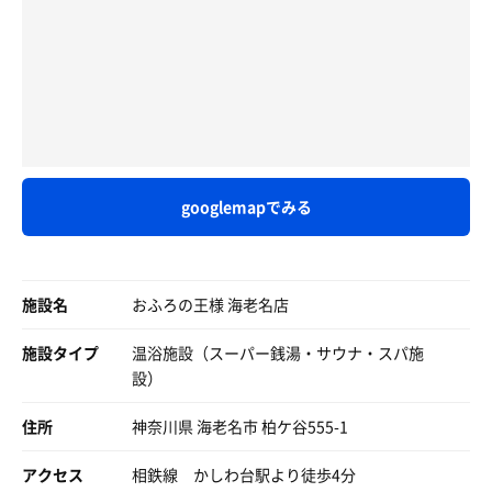
・スチームサウナ5分🤔
歩行湯や寝湯、寝ろこび湯などもあり、
・水風呂1分×3😆
私の外気浴はねころび湯にて…背中あったかい
HOT LIMIT by T.M.Revolution、フルーツブレンドのロウリ
・外気浴10分&15分&20分😑&😌& 🥱
ュで開始。サビで手拍子。鮭山さんもお客さんもノリノ
・ゆめみの湯😇
塩サウナがあり、小さな扉を開けるとちょっとした洞窟の
リ。
・壺湯😆
ような薄暗い作り
Enya の曲でリラックス～。
・うたた寝の湯😴💤
塩を掴み、席で塗りこんでいたら館内放送が…
「熱くしますよ」と鮭山さん。Get Wild by TM
・ここち湯😙
只今からパックを配布します！と😳
NETWORK。まずは桃のアロマ水。へぇ～、結構強めの甘
えー🤨優先順位は…お顔パックでしょ20:30頃
い香り。鮭山さんのランバージャックが熱い。最上段が空
今年は"健康"と"ささやかな幸せ"を年頭に掲げたけど、も
しょうがないよね😭急いで外のシャワーで塩を落とし、カ
いたので移動。
googlemapでみる
うひとつ、ある事件から"勝つ"も加えて、スローガン"健幸
ランにて配布しているスタッフさんの元へ駆け付けました
「体感温度さらに上げます」と鮭山さん。タールのアロマ
勝"だぜ！
💨
水。燻製の香りで熱い風が気持ちいい～。
なんか中華料理屋の名前みたい😅
ハニーパック🍯をしてお肌しっとり
エヴァエンディング。「まだいけますよね!」と肯定文し
「災い転じて福となす」と言うことわざも心に留めておけ
か求められていない問い。手拍子で答えると氷バケツロウ
ば、多少の困難も乗り越えれるかも😊
施設名
おふろの王様 海老名店
さーて、ようやくサウナへ
リュ。サウナ室天井付近に熱い蒸気が。その蒸気をタオル
4段のサ室のストーブは2機。遠赤外線の
で扇いで下ろす。熱くて気持ちいいわ～。曲の終了と同時
で、サウナの目標は"超冷水に60秒"を掲げました😅
施設タイプ
温浴施設（スーパー銭湯・サウナ・スパ施
ストーブにもう一つはロウリュ出来るやつ
にランバージャックも終了。
サウナ師範にお伺いを立てたところ、「サ弟子よ、今の時
設）
石が積んであった
その後の潜り水風呂が気持ちいいこと。
期は止めときなさい。もっと暖かくなる季節まで待ちなさ
奇跡体験アンビリーバボーを観ながら蒸される
広い露天エリアで夜空を見ながらの外気浴。今日もととの
い」とのありがたいお言葉をいただきました。
キリンの🦒話しに最後は😢感動させられた
住所
神奈川県 海老名市 柏ケ谷555-1
った～。
ハッ、ハッー🙇‍♂️かしこまりました、師範様😽
では仰せの通りにいたしやす✌️
水風呂への動線完璧⭐️シャワーの位置も👍
アクセス
相鉄線 かしわ台駅より徒歩4分
サ飯は、豚バラ生姜焼き定食 680円。サーモン刺し 470