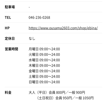
しかし残念なのはサウナマットのビート板が
円。
ありがとう、おふろの王様海老名店❣️
水風呂の縁に幾つも立てかけてあり、まるでココが置き場
駐車場
-
この後、お楽しみのサ飯行くぞーー🍜😋
と見まごうような感じでした🤨
水風呂は深めで王様ならではのゆったり感
TEL
046-236-0268
内気浴は湯腰かけにて…背中に伝う湯が堪りません。ココ
で電気風呂空くのを待っていたが残念ながら今回入れず😢
HP
https://www.ousama2603.com/shop/ebina/
サウナは3セットしておしまい
〆は露天の天然温泉♨️でキマリ😆
定休日
なし
もっとゆっくりしたかった。また来まーす😊
営業時間
月曜日 09:00〜24:00
火曜日 09:00〜24:00
水曜日 09:00〜24:00
木曜日 09:00〜24:00
金曜日 09:00〜24:00
土曜日 09:00〜24:00
日曜日 09:00〜24:00
料金
大人（平日）会員 800円／一般 900円
（土日祝日）会員 950円／一般 1050円