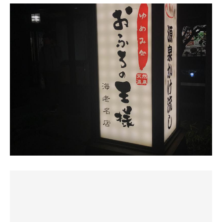
いて無く、3段目に座る。
阿修羅ちゃん by Ado、白樺のロウリュで開始。みんな手
で、蒸し具合がPerfect
脱衣所ロッカーは100円リターン式
拍子で一体感。陸さんパートもこなす鮭山さん。さすがの
うんうん、こりゃええわ。
ここは珍しくロッカーの一部の扉にミラーが付いていて便
タオル捌きと体力。
利。
さぁ by SURFACE、クランベリークラッシュのアロマ水。
水風呂も13℃ぐらいかな、きもちー❣️
浴室入ると左手に洗い場、右手は炭酸泉あり
高級なんだそうな。なんだか高級な香りがする。ランバー
洗体を済ませ先ずは炭酸泉からレッツゴー🎶
ジャックの温かい風。
外気浴は、曇りなのでちと寒さを感じつつも、熱々に仕上
思いの外広さはない感じで、手足を投げ出していたら6人
ギリギリchop by B’z、シトラスのロウリュ。「まだいけ
がったので、空いているイスにもたれて、ふっ〜、イイっ
でいっぱいな感じ
ますよね！」と鮭山さん。拍手で応えるとロウリュ多め。
す❣️
のんびりゆったり皆んな大好き炭酸泉❤️
…このサ室こんなに熱くなるのね。退室者出る。最上段が
イスだけに😓
窓側に沿って右から水風呂、電気風呂、バイブラバスなど
空いたので移動。最後は大きな扇ぎで熱い風を受けて終
のリラクゼーション系お風呂が並ぶ
了。
一方でサウナマット交換後にロウリュがあるらしいと小耳
施設公認で潜れる水風呂へジャポン。気持ちいい〜。
に挟み、14時半との噂を嗅ぎつけ、おやおやと気配を感
露天に出ると4段に分割された湯船があり、
じ、マット持った従業員2名登場にワクワクした途端、あ
なごみの湯である天然温泉♨️があり、右から左へと湯を流
3セット目:
れれー、入口から列を作り出してるー、そういうシステ
す感じの造り。塩化物温泉♨️でR
18:30 サイレントロウリュ。400g減。
ム？？と見入っているうち、ありゃ20人ぐらい並んだわ
これまた私にはタイムリーな湯で効能に関節痛とあるじゃ
ー！
ないですか！ブクブク噴き出す温泉が
フルーツブレンドのアロマ水。おかわりもいただく。
ダメだ、こりゃ！byいかりや長介、であきらめました😢
流れるところに患部の右肩を当てる
4セット目:
そんなこんなで、
こちらは外気浴推奨しているのか至る所にととのい椅子や
19:30 鮭山未菜美さんミュージックショーアウフグース。
・ドライサウナ12分×3🤪
ベンチやらがあり、有難い
700g減。