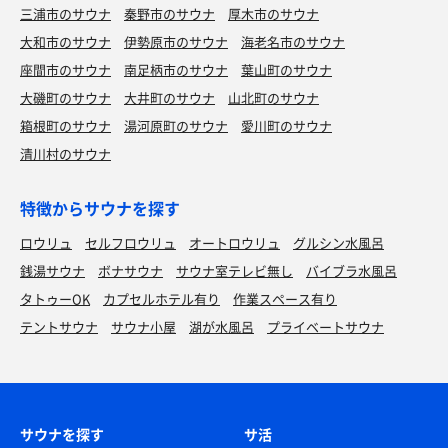
三浦市のサウナ
秦野市のサウナ
厚木市のサウナ
大和市のサウナ
伊勢原市のサウナ
海老名市のサウナ
座間市のサウナ
南足柄市のサウナ
葉山町のサウナ
大磯町のサウナ
大井町のサウナ
山北町のサウナ
箱根町のサウナ
湯河原町のサウナ
愛川町のサウナ
清川村のサウナ
特徴からサウナを探す
ロウリュ
セルフロウリュ
オートロウリュ
グルシン水風呂
銭湯サウナ
ボナサウナ
サウナ室テレビ無し
バイブラ水風呂
タトゥーOK
カプセルホテル有り
作業スペース有り
テントサウナ
サウナ小屋
湖が水風呂
プライベートサウナ
サウナを探す
サ活