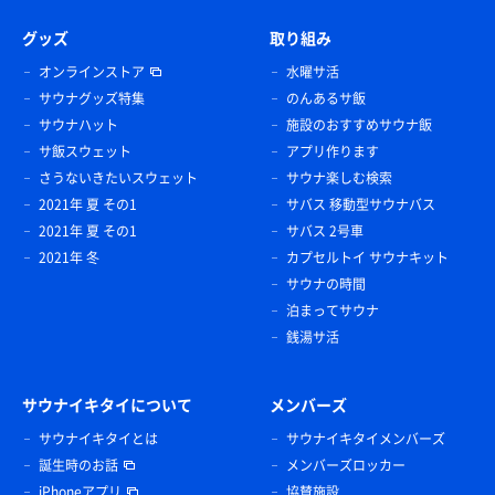
グッズ
取り組み
オンラインストア
水曜サ活
サウナグッズ特集
のんあるサ飯
サウナハット
施設のおすすめサウナ飯
サ飯スウェット
アプリ作ります
さうないきたいスウェット
サウナ楽しむ検索
2021年 夏 その1
サバス 移動型サウナバス
2021年 夏 その1
サバス 2号車
2021年 冬
カプセルトイ サウナキット
サウナの時間
泊まってサウナ
銭湯サ活
サウナイキタイについて
メンバーズ
サウナイキタイとは
サウナイキタイメンバーズ
誕生時のお話
メンバーズロッカー
iPhoneアプリ
協賛施設