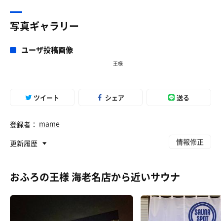
写真ギャラリー
ユーザ投稿画像
王様
今日は塩ラーメン！
ツイート
シェア
送る
これまた、うますぎ〜❣️
mame
登録者：
情報修正
更新履歴
おふろの王様 海老名店から近いサウナ