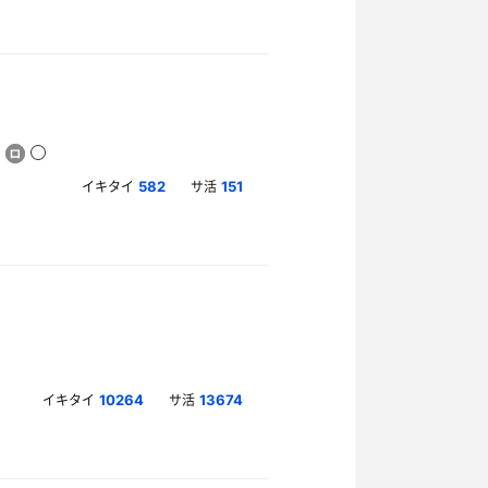
イキタイ
サ活
582
151
イキタイ
サ活
10264
13674