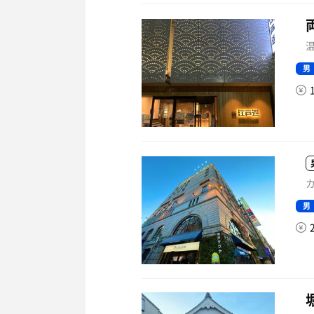
温
男
カ
男