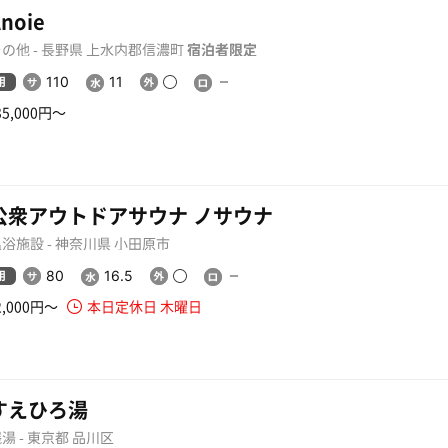
noie
の他 - 長野県 上水内郡信濃町
宿泊者限定
用
110
11
35,000円〜
公衆アウトドアサウナ ノサウナ
浴施設 - 神奈川県 小田原市
用
80
16.5
2,000円〜
本日定休日 木曜日
すえひろ湯
湯 - 東京都 品川区