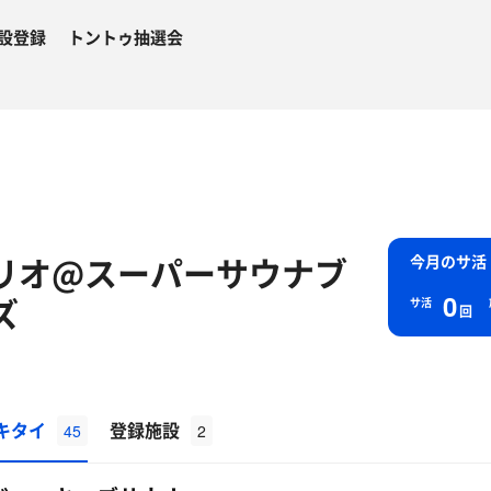
設登録
トントゥ抽選会
リオ@スーパーサウナブ
今月のサ活
0
ズ
サ活
回
キタイ
登録施設
45
2