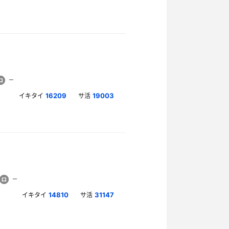
イキタイ
サ活
16209
19003
イキタイ
サ活
14810
31147