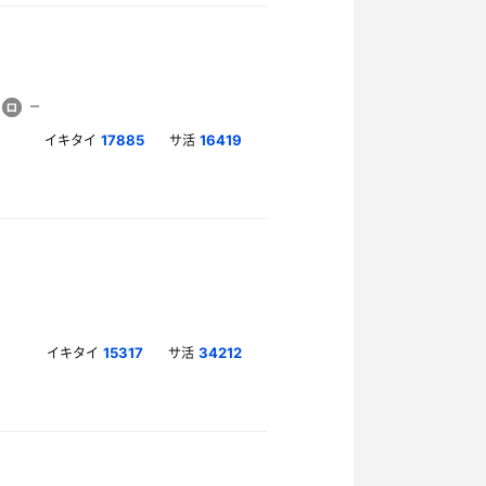
イキタイ
サ活
17885
16419
イキタイ
サ活
15317
34212