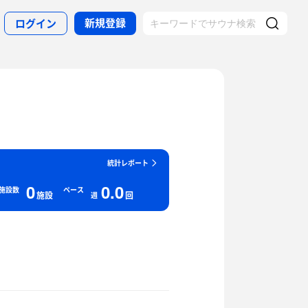
新規登録
ログイン
統計レポート
0
0.0
施設数
ペース
施設
回
週