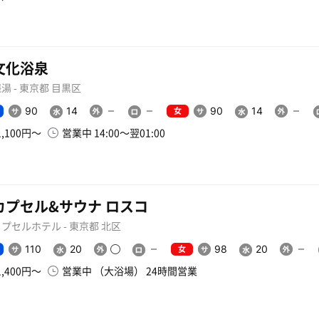
文化浴泉
湯 - 東京都 目黒区
女
90
14
90
14
1,100円〜
営業中 14:00〜翌01:00
カプセル&サウナ ロスコ
プセルホテル - 東京都 北区
女
110
20
98
20
1,400円〜
営業中 （大浴場） 24時間営業