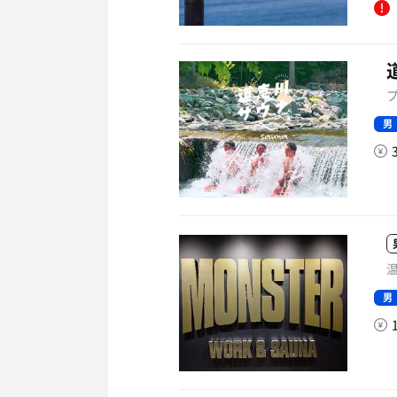
男
温
男