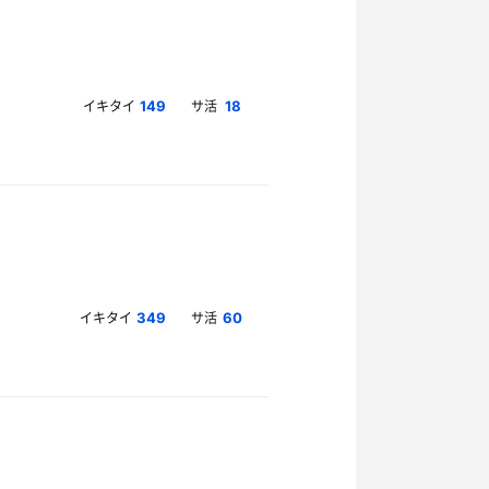
イキタイ
サ活
149
18
イキタイ
サ活
349
60