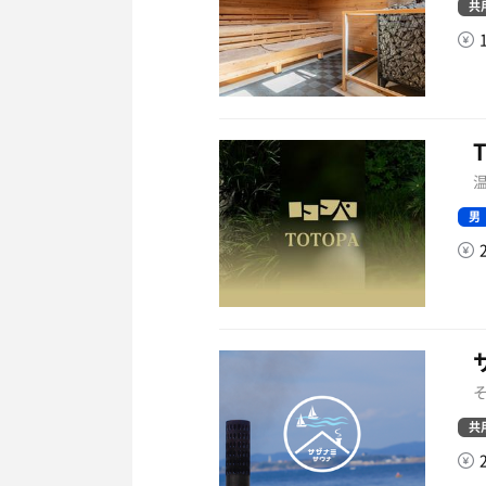
共
温
男
そ
共