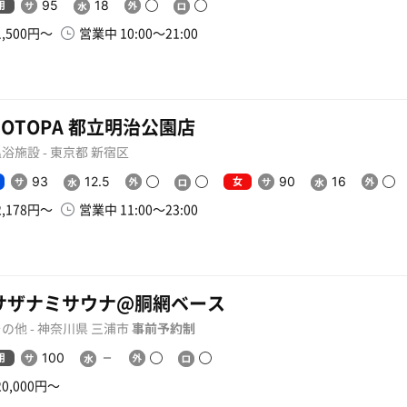
用
95
18
1,500円〜
営業中 10:00〜21:00
TOTOPA 都立明治公園店
浴施設 - 東京都 新宿区
女
93
12.5
90
16
2,178円〜
営業中 11:00〜23:00
サザナミサウナ@胴網ベース
の他 - 神奈川県 三浦市
事前予約制
用
100
20,000円〜