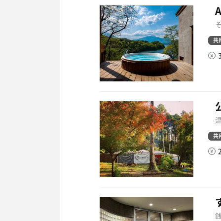
A
そ
共
温
共
銭