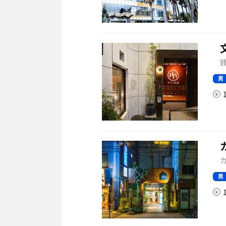
銭
男
カ
男