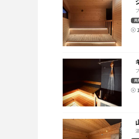
共
共
温