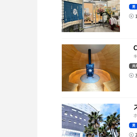
男
キ
共
ホ
男