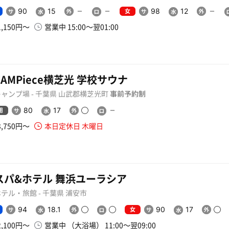
女
90
15
98
12
1,150円〜
営業中 15:00〜翌01:00
CAMPiece横芝光 学校サウナ
ャンプ場 - 千葉県 山武郡横芝光町
事前予約制
用
80
17
3,750円〜
本日定休日 木曜日
スパ&ホテル 舞浜ユーラシア
テル・旅館 - 千葉県 浦安市
女
94
18.1
90
17
2,100円〜
営業中 （大浴場） 11:00〜翌09:00