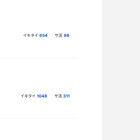
イキタイ
サ活
654
98
イキタイ
サ活
1048
311