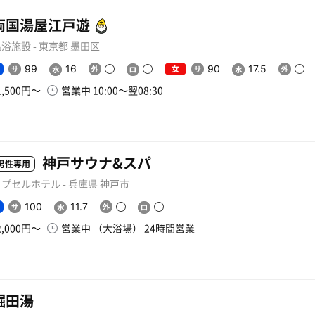
両国湯屋江戸遊
浴施設 - 東京都 墨田区
女
99
16
90
17.5
1,500円〜
営業中 10:00〜翌08:30
神戸サウナ&スパ
男性専用
プセルホテル - 兵庫県 神戸市
100
11.7
2,000円〜
営業中 （大浴場） 24時間営業
堀田湯