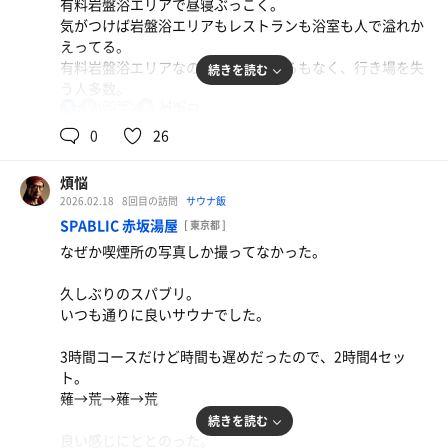
有料岩盤浴エリアで昼寝ぶっこく。
気がつけば岩盤浴エリアもレストランも浴室も人で溢れか
えってる。
有料岩盤浴エリアなのに、座るところもなく、行き場を失
続きを読む
う人多数。
90℃
14℃
さすが、三連休の中日。
男
0
26
15:00-18:00くらいがピークのようだ。
煩悩
サウナ2セット。
特製醤油そば
2026.02.18
8回目の訪問
サウナ飯
そろそろアップデートしてほしいなぁと思ってしまう。
めちゃめちゃ美味い
SPABLIC 赤坂湯屋
[ 東京都 ]
なぜか喫煙所の写真しか撮ってなかった。
ととのわなかったけど、こんな日もある。
久しぶりのスパブリ。
いつも通りに良いサウナでした。
3時間コースだけど時間も遅めだったので、2時間4セッ
ト。
薙→荒→薙→荒
牛すじまぜそば
続きを読む
味変するの楽しい
良い感じにととのった。