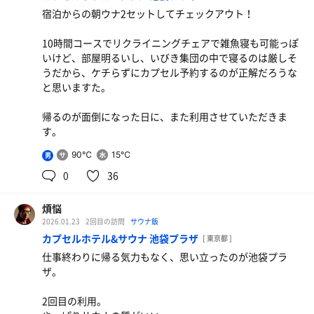
宿泊からの朝ウナ2セットしてチェックアウト！
10時間コースでリクライニングチェアで雑魚寝も可能っぽ
いけど、部屋明るいし、いびき集団の中で寝るのは厳しそ
うだから、ケチらずにカプセル予約するのが正解だろうな
と思いますた。
帰るのが面倒になった日に、また利用させていただきま
す。
90℃
15℃
男
0
36
釜玉明太子バターうどん
んまい
煩悩
2026.01.23
2回目の訪問
サウナ飯
カプセルホテル&サウナ 池袋プラザ
[ 東京都 ]
仕事終わりに帰る気力もなく、思い立ったのが池袋プラ
ザ。
2回目の利用。