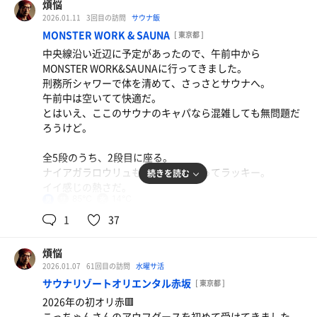
90分コースじゃやっぱり物足りないね。
煩悩
最低でも120分。
2026.01.11
3回目の訪問
サウナ飯
3階に受付フロントがあり、
できればフリータイムイベントを狙って行くのをオススメ
MONSTER WORK & SAUNA
[ 東京都 ]
4階にサウナがある。
したい。
中央線沿い近辺に予定があったので、午前中から
MONSTER WORK&SAUNAに行ってきました。
まずは受付に行くと、
仕上げに下の階で生姜焼き食べてfinish。
刑務所シャワーで体を清めて、さっさとサウナへ。
受付スタッフの青年が無言なのだ。
午前中は空いてて快適だ。
マクロサワダ
とはいえ、ここのサウナのキャパなら混雑しても無問題だ
一般的な接客業であれば、まずは
オシャレラーメンうまい
赤坂のすぐ近くにある他の施設が私のホームサウナなので
ろうけど。
「いらっしゃいませ」を言ってほしいものだ。
すが、キャンペーンで販売してた1000円の120分のチケッ
その上で「サウナご利用ですか？コワーキングスペースご
トを2枚購入。
全5段のうち、2段目に座る。
利用ですか？」とスタッフから聞いてくるのが筋だと思う
有効期限1ヶ月なので、ホームサウナを裏切り、1ヶ月以内
ナイアガラロウリュもたまたま当たってラッキー。
続きを読む
のだ。
に金の亀にあと2回来ることが確定。
イイ感じの熱さだ。
85℃
14℃
男
だが、
いつもイベントをやっているので、イベントに合わせて楽
水風呂入った後に
1
37
こちらから「サウナ利用したいのですが」と声を出すまで
しむのがお得でオススメです。
体拭いて、いちいちポンチョ着て、ととのいスペースに行
目の前で無言で待ってるのだ。これは不思議で仕方なかっ
く面倒臭さはあるのだけど、100%インフィニティチェア
た。
煩悩
あと、金亀スタッフさんの接客はいつも丁寧で素晴らしい
に座れるというのはモンスターサウナの絶対的な強みです
2026.01.07
61回目の訪問
水曜サ活
と思っています。
ね。
でもね、あの青年が悪いんじゃないと思うのだ。
サウナリゾートオリエンタル赤坂
[ 東京都 ]
だいたいのサウナ施設は、そもそもインフィニティチェア
教育やマニュアルがないのか、あるいはあったとしても浸
2026年の初オリ赤🟥
すらないか、あっても争奪戦が繰り広げられているかのど
透していないということが問題だと思うのだ。
こっちゃんさんのアウフグースを初めて受けてきました。