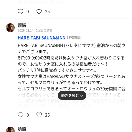
95℃,82℃
15℃
男
今日も帰るのが面倒くさい。
0
25
煩悩
2026.02.14
5回目の訪問
HARE-TABI SAUNA&INN
[ 神奈川県 ]
HARE-TABI SAUNA&INN (ハレタビサウナ) 宿泊からの朝ウ
ナでございます。
朝7:00-9:00の2時間だけ男女サウナ室が入れ替わりになる
ので、女性サウナ室に入れるのは宿泊者だけ〜！
バッチリ7時に目覚めてすぐさまサウナへ。
女性サウナ室はHARVIAのサウナストーブが2つドーンとあ
って、セルフロウリュができるってわけです。
セルフロウリュできるってオートロウリュの30分間隔に合
わせる必要ないから、好きなタイミングでサウナ入れる
続きを読む
し、好きな時間で休憩できて良いよね。当たり前なんだけ
90℃
15℃
90℃
16℃
どw
男
女
0
26
ハレタビサウナのセルフロウリュは中華街の有名な中国茶
の店「悟空」のお茶でロウリュができる贅沢ロウリュ。
煩悩
ジャスミン茶とウーロン茶が2つ用意されていて、気分で