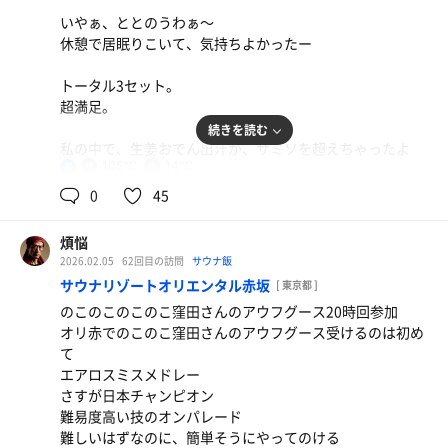
おやすみなさい。
いやぁ、ととのうわぁ〜
中華街の中にあるので、中華街観光もできるし、横浜周辺
休憩で居眠りこいて、気持ちよかったー
観光にも最高の立地です。
トータル3セット。
またお茶浴びに行きたいなぁ🍵
超満足。
続きを読む
私の中で、生姜おでん出汁が、サミソを超えちゃったよ
105℃
14℃
ね。
男
めちゃうまい。
0
45
ととのう日もあれば、ととのわない日もある。それがサウ
煩悩
ナなのだけど、金の亀は確実にととのうね。
2026.02.05
62回目の訪問
サウナ飯
サウナリゾートオリエンタル赤坂
[ 東京都 ]
のこのこのこのこ窪田さんのアウフグース20時回参加
オリ赤でのこのこ窪田さんのアウフグース受けるのは初め
て
エアロスミスメドレー
さすが日本チャンピオン
難易度高い技のオンパレード
難しいはずなのに、簡単そうにやってのける