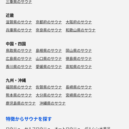
外気の気温が高ければ外気浴は最高だろうなと想像。
三重県のサウナ
カンデオホテルズさん、サウナに力入れ始めてると思うの
近畿
で、さらなる進化を期待してしまいます。
滋賀県のサウナ
京都府のサウナ
大阪府のサウナ
兵庫県のサウナ
奈良県のサウナ
和歌山県のサウナ
中国・四国
鳥取県のサウナ
島根県のサウナ
岡山県のサウナ
広島県のサウナ
山口県のサウナ
徳島県のサウナ
香川県のサウナ
愛媛県のサウナ
高知県のサウナ
九州・沖縄
福岡県のサウナ
佐賀県のサウナ
長崎県のサウナ
熊本県のサウナ
大分県のサウナ
宮崎県のサウナ
鹿児島県のサウナ
沖縄県のサウナ
特徴からサウナを探す
ロウリュ
セルフロウリュ
オートロウリュ
グルシン水風呂