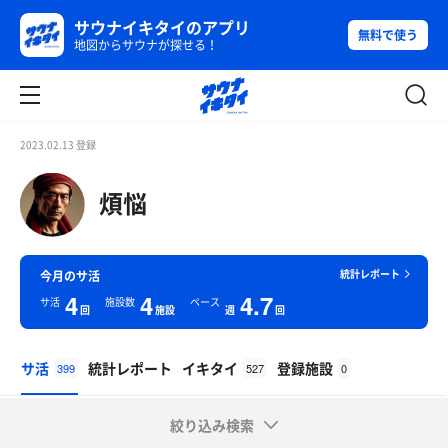
サウナイキタイのアプリ
無料で使う
地図からサウナが探せる！
2023.02.13 登録
煩悩
統計レポート
今月のサ活
4
4
4.7
サ活
施設数
ペース
回
施設
週
回
サ活
統計レポート
イキタイ
登録施設
399
527
0
絞り込み検索