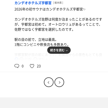
どうせなら何回でも入れるプランにすりゃよかったと後
カンデオホテルズ宇都宮
[ 栃木県 ]
悔。
2026年の初サウナはカンデオホテルズ宇都宮✨
カンデオホテルズ佐野は何度か泊まったことがあるのです
が、宇都宮は初めて。オートロウリュがあるってことで、
佐野ではなく宇都宮を選択したのです。
駅の目の前で、立地は最高。
1階にコンビニや飲食店も多数あり。
続きを読む
宇都宮駅が目の前にあって、お風呂からの景色もとても良
90℃
18℃
いです。夜は夜景もキレイ。
男
新幹線のはやぶさも通ったりして楽しいです。
0
23
大浴場は最上階の14Fにありました。
混雑具合はスマホで確認できて助かる。
念の為、部屋から水のペットボトルを持って行ったのです
焼き餃子
が、脱衣所に給水機がありました👍
んまい
サウナは広々としていて、窮屈感がなく◎。