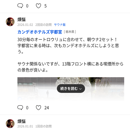
用
用はなし。
0
5
分かる人は分かるかもだけど、セルフ黄金体験のような。
男性ソロが多くて安心した。
ウェルビー今池の森のサウナの中に水風呂あるけど、サウ
ナの中で冷やしができるのメチャいいよね。
煩悩
中華そば
さっそくサウナ室に入る。
ここでしか得られない感覚が得られます。
2026.01.02
2回目の訪問
サウナ飯
うま
温度計は90度を指しているが、体感もっとぬるく感じる。
カンデオホテルズ宇都宮
[ 栃木県 ]
数分入っていると、常連感のある男性がロウリュしてくれ
屋上のととのいスペースが最高で、今日は天気も良くっ
30分毎のオートロウリュに合わせて、朝ウナ2セット！
た。
て、めちゃ気持ちよかった。
宇都宮に来る時は、次もカンデオホテルズにしようと思
ロウリュあってちょうどいいくらいの熱さ。
寝転がって空を見てると、トビが優雅に飛んでるなんて🦅
う。
☀️
ただ、カップルがいたりするので、セルフロウリュするに
この場所でしか体験できないね。
サウナ関係ないですが、13階フロント横にある喫煙所から
青森ニンニクパンチ生姜焼き定食
しても気を使う。
の景色が良いよ。
めちゃ美味かった
もっと熱くしたいけど、このくらいで抑えておいた方がい
90分じゃ足りなかったなぁ。
いかなとか。
もっと入っていたかった。
続きを読む
誰もいない隙に1人になった時が一番のチャンス。
METOSのikiストーブにパシャっ〜！と強めにロウリュ。
90℃
20℃
男
気持ちええええ。
0
24
外気浴もできるし、めちゃいい。
煩悩
ちょっと慌ただしかったけど、4セット堪能。
2026.01.01
1回目の訪問