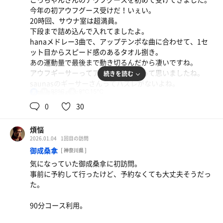
ちらかだもんね。
良い接客の人ももちろんいるわけだけど。
今年の初アウフグース受けだ！いぇい。
20時回、サウナ室は超満員。
ポンチョに着替えるタイムロスがあっても、ちゃんととと
FLOBAも、モンスターサウナも好きだけど、この会社さん
下段まで詰め込んで入れてましたよ。
のうから、ととのい体験に特に影響はないんだな。
は平均的な接客レベルが低いのがどうしても気になってし
hanaメドレー3曲で、アップテンポな曲に合わせて、1セ
まう。
ット目からスピード感のあるタオル捌き。
洞窟的なスペースで爆睡。
安定してないとか、ムラがあるというのは、やっぱり組織
あの運動量で最後まで動き切るんだから凄いですね。
サウナ1セットで2時間消化するくらい、良い眠りでした。
の問題な気がする。
アウフギーサーってアスリートだなって思いましたね。
続きを読む
saunasのギーサーさんってハズレがないよね。
トータル3セットで完。
あんま書きたくないことを書きました。ごめんなさい。
88℃
8℃,15℃
男
熱管理も完璧だし。
最後は青森ヒバのアロマロウリュの回にも当たり、ラッキ
全員が完走できるちょうどイイ熱さ。
0
30
ー。
徐々に熱を上げて、最後はイイ感じにアツアツにして
気持ちよかったぁ。
finish。
煩悩
シルキーシングルが気持ちいいくらいに仕上がりました。
2026.01.04
1回目の訪問
最高。
たまにモンスターサウナで井上勝正さんの黄金体験やって
御成桑拿
[ 神奈川県 ]
るみたいだけど、あのキャパでどんな感じでやってるのか
気になっていた御成桑拿に初訪問。
その後、アウフなしの通常2セット入りましたが
気になるなぁ。
事前に予約して行ったけど、予約なくても大丈夫そうだっ
サウナ室満室で混んでましたね。
モンスターサウナでサウナ黄金体験受けてみたいな。
た。
オリ赤の水曜日は空いてるというイメージを勝手にもって
いましたが、今日は違った😅
90分コース利用。
年末に悲しいニュースもあったけど、やっぱりサウナ人気