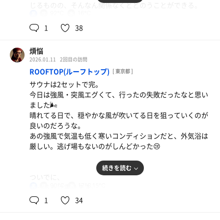
じるものの、そんなん関係なくととのうことができる。
92℃
16℃
男
何が原因なのか分からないのですが、ととのえる施設とと
1
38
とのえない施設が私の中ではあって、金の亀は確実にとと
のえる施設さんです。
煩悩
2026.01.11
2回目の訪問
この日はサウナ室も超満員で人びっしり。でも、ととの
ROOFTOP(ルーフトップ)
[ 東京都 ]
う。
サウナは2セットで完。
他のサウナ施設さんで人が多いと、出入りも激しい分、サ
今日は強風・突風エグくて、行ったの失敗だったなと思い
ウナ室がぬるくなることが多いが、金亀はベースが熱い
ました🌬️
し、ロウリュも細かくあるから、ぬるいと感じない。
晴れてる日で、穏やかな風が吹いてる日を狙っていくのが
良いのだろうな。
この日は3セット。
あの強風で気温も低く寒いコンディションだと、外気浴は
生姜ロウリュもやっぱりいい。
厳しい。逃げ場もないのがしんどかった😢
ここでしか浴びることのできないロウリュだ。
続きを読む
そして、生姜水や生姜タブレット、サミソがやっぱり美味
ついでに、
すぎ。
90℃
17℃,15℃
ぶっちゃけ書きます。
男
今日はじめて生姜おでん出汁を飲んだが、あれも激ウマ。
1
34
カラダに生姜が沁みるし、滲みるし、染みるのだ。
あんま不満とか書かないんだけどね。
改善されると嬉しいなという気持ちで。