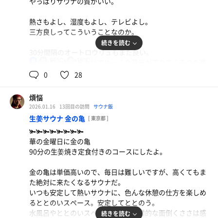
やっぱりサウナの質がいい。
熱さもよし、湿度もよし、テレビよし。
三方良しってこういうことなのか。
続きを読む
30分間隔のオートロウリュもまた良い。
95℃
15℃
男
じんわりと時間をかけてゆっくり蒸気が下りてくるのを感
じられる。
0
28
水風呂の温度もちょうどいい。
煩悩
2026.01.16
13回目の訪問
サウナ飯
生姜サウナ 金の亀
[ 東京都 ]
やっぱりここは穴場だなぁ。
🫚🫚🫚🫚🫚🫚🫚🫚
華の金曜日に金の亀
90分の生姜焼き定食付きのコースにしたよ。
急遽帰るのめんどくさい時のカプセル泊最有力候補はここ
だね。
金の亀は単価高いので、毎日は難しいですが、高くてもま
た絶対に来たくなるサウナだ。
いつも安定して熱いサウナに、色んな休憩の仕方を楽しめ
るととのいスペース。安定してととのう。
疲れ切った体にサウナはより深い眠りを与えてくれる。
水風呂やととのいスペースまでの距離的な面倒くささは感
続きを読む
サ活書く余裕もなく爆睡でございました。