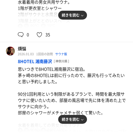
水着着用の男女共用サウナ。
は衰えてないよ。
1階が更衣室とシャワー
2階がサウナと水風呂と風呂
続きを読む
今日もよきサウナでございました！
3階屋上がととのいスペース
オリ赤さん2026年もお世話になります🙇‍♂️
90℃
15℃
共
用
1階で着替えて体を清めて
0
35
2階のサウナへ。
ストーブが左右にふたつあり、右側に座るか、左側に座る
煩悩
かで感じ方が異なるとのことでしたので、
2026.01.03
1回目の訪問
サウナ飯
1セット目は右側
8HOTEL 湘南藤沢
[ 神奈川県 ]
2セット目は左側
思いつきで8HOTEL湘南藤沢に宿泊。
3セット目は中央
茅ヶ崎の8HOTELは前に行ったので、藤沢も行ってみたい
にそれぞれ座ってみました。
と思い予約しました。
凄い違いを感じるわけではありませんが、中央が一番よか
90分1回利用という制限があるプランで、時間を最大限サ
ったかな。
ウナに使いたいため、部屋の風呂場で先に体を清めた上で
サウナに向かう。
サウナの中で掛水をする、ヒューマンロウリュというのが
部屋のシャワーがメチャメチャ弱くて驚いた。
大きな特徴で、サウナの中で一度体を冷やして、そのまま
続きを読む
サウナであたためるので、感覚バグって、サウナの中で半
水着を着用しての男女共用サウナ。
ととのいします。
90℃
30℃,13℃
共
カップル3組。男性ソロ5名くらい。女性ソロやグループ利