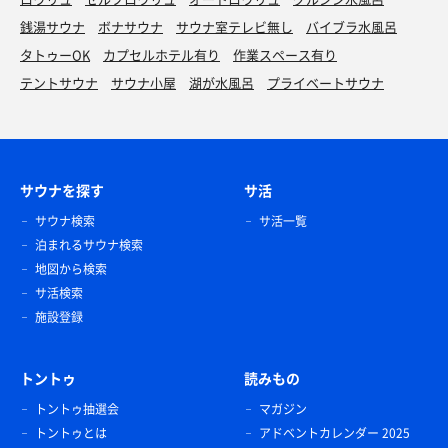
銭湯サウナ
ボナサウナ
サウナ室テレビ無し
バイブラ水風呂
タトゥーOK
カプセルホテル有り
作業スペース有り
テントサウナ
サウナ小屋
湖が水風呂
プライベートサウナ
サウナを探す
サ活
サウナ検索
サ活一覧
泊まれるサウナ検索
地図から検索
サ活検索
施設登録
トントゥ
読みもの
トントゥ抽選会
マガジン
トントゥとは
アドベントカレンダー 2025