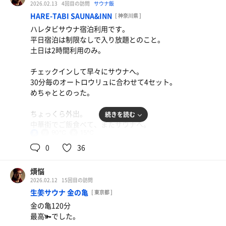
2026.02.13
4回目の訪問
サウナ飯
どっちをロウリュするか決められて楽しい。
HARE-TABI SAUNA&INN
[ 神奈川県 ]
やっぱりジャスミン茶ロウリュは華やか&爽やかな香りで
ハレタビサウナ宿泊利用です。
良きですねぇ。
平日宿泊は制限なしで入り放題とのこと。
土日は2時間利用のみ。
ジャスミン茶ロウリュ大好き。
チェックインして早々にサウナへ。
口から飲んでも美味しいであろうお茶を、ロウリュで全身
30分毎のオートロウリュに合わせて4セット。
の肌から飲むっていうね。
めちゃととのった。
ロースカツ膳
最高よ。
んー
ちょっくら外出。
続きを読む
中華街でご飯食べて、またサウナへ。
朝から4セットしました。
90℃
15℃
男
最後の方は浴室に私1人だったので、ハレタビサウナ女性
さらに2セット入ってfinish！
0
36
サウナ室がプライベートサウナ状態でした。
贅沢ですよ。
お気に入りのサウナ室のポジションも、
煩悩
お気に入りのととのいイスも見つけたよ。
1泊して8800円くらいで、
2026.02.12
15回目の訪問
実質2時間利用(2420円)を3回して、さらにカプセルでぐっ
生姜サウナ 金の亀
[ 東京都 ]
明朝はサウナが男女入れ替わりとのことで、
すり快眠宿泊までしてるので、余裕でお得。
金の亀120分
お茶セルフロウリュができるのを楽しみに夢の中へ。
最高🫚でした。
サウナ入りすぎて、ヘロヘロですけどねw