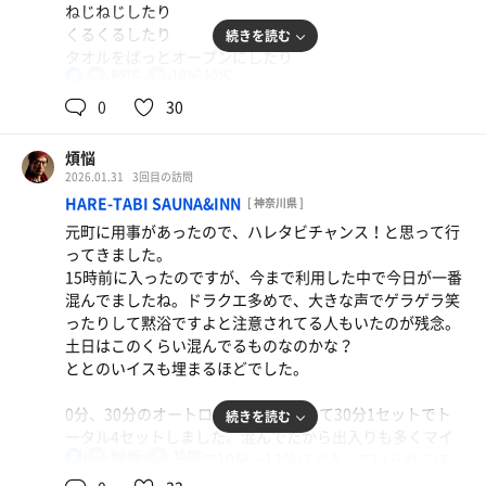
ねじねじしたり
くるくるしたり
続きを読む
タオルをばっとオープンにしたり
85℃
10℃,15℃
男
いつの間にか閉じてたり
凄いのに凄い技やってるだろ俺感がないのが凄い
0
30
今年のACJはソロで出場されるようで
煩悩
楽しみですね
2026.01.31
3回目の訪問
HARE-TABI SAUNA&INN
[ 神奈川県 ]
元町に用事があったので、ハレタビチャンス！と思って行
トータル3セットでfinish
ってきました。
15時前に入ったのですが、今まで利用した中で今日が一番
いやぁ、今日もまた帰るのめんどくさい。
混んでましたね。ドラクエ多めで、大きな声でゲラゲラ笑
ったりして黙浴ですよと注意されてる人もいたのが残念。
土日はこのくらい混んでるものなのかな？
ととのいイスも埋まるほどでした。
0分、30分のオートロウリュに合わせて30分1セットでト
続きを読む
ータル4セットしました。混んでたから出入りも多くマイ
90℃
15℃
ルドな温度で、上段で10分〜12分ほど入っていられるほ
男
ど。