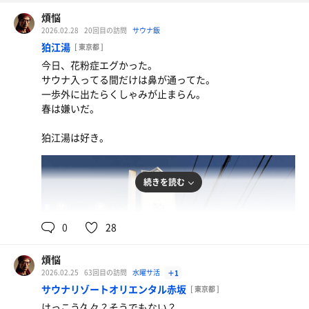
煩悩
2026.02.28
20回目の訪問
サウナ飯
狛江湯
[ 東京都 ]
今日、花粉症エグかった。
サウナ入ってる間だけは鼻が通ってた。
一歩外に出たらくしゃみが止まらん。
春は嫌いだ。
狛江湯は好き。
続きを読む
86℃
15℃
男
0
28
煩悩
2026.02.25
63回目の訪問
水曜サ活
＋1
サウナリゾートオリエンタル赤坂
[ 東京都 ]
けっこう久々？そうでもない？