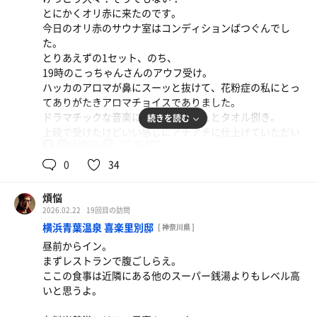
とにかくオリ赤に来たのです。
今日のオリ赤のサウナ室はコンディションばつぐんでし
た。
とりあえずの1セット、のち、
19時のこっちゃんさんのアウフ受け。
ハッカのアロマが鼻にスーッと抜けて、花粉症の私にとっ
てありがたきアロマチョイスでありました。
ドラマチックな音楽にのせたロウリュとタオル捌き。
続きを読む
上段で受けたけどいい感じにアチアチに仕上げていただい
100℃
7℃,15.6℃
男
て、爆ととのい。
0
34
最後にもう1セット入ってfinish。
煩悩
2026.02.22
19回目の訪問
横浜青葉温泉 喜楽里別邸
[ 神奈川県 ]
昼前からイン。
まずレストランで腹ごしらえ。
ここの食事は近隣にある他のスーパー銭湯よりもレベル高
いと思うよ。