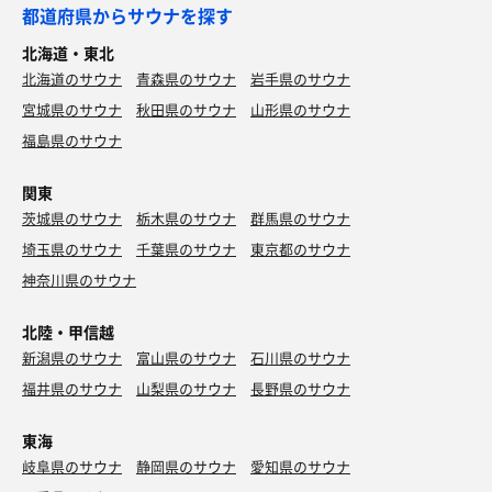
温度も90度で湿度もが保たれていて体感温度もイイ感じ。
都道府県からサウナを探す
ハッキリ言って、広さもサウナそのものの質もカンデオホ
北海道・東北
テルズ佐野の37倍良いです。
北海道のサウナ
青森県のサウナ
岩手県のサウナ
なんと言っても30分毎に発動するオートロウリュがあるっ
宮城県のサウナ
秋田県のサウナ
山形県のサウナ
てのが素晴らしいじゃないですか。
福島県のサウナ
オートロウリュがあるとないとでは満足度がまったく違い
ますよね。
関東
約10分×4セットをオートロウリュのタイミングに合わせ
茨城県のサウナ
栃木県のサウナ
群馬県のサウナ
て入りました。
埼玉県のサウナ
千葉県のサウナ
東京都のサウナ
栃木の外気浴はなかなか寒いので、お風呂の縁に寝転び内
神奈川県のサウナ
気浴をして整いました。
あまみもしっかりついた。
北陸・甲信越
残念なところは
新潟県のサウナ
富山県のサウナ
石川県のサウナ
サウナハット掛けや小物置くスペースがないのと、
福井県のサウナ
山梨県のサウナ
長野県のサウナ
水風呂がMAX2人なので狭いのと、
内気浴用のスペースや椅子がないところ。
東海
岐阜県のサウナ
静岡県のサウナ
愛知県のサウナ
露天風呂横にはととのい椅子もあるので