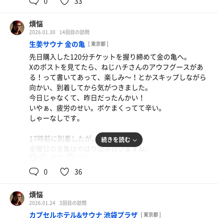
0
33
1度だけスタッフの方がジャスミン茶のロウリュをしてく
煩悩
れて、体感温度もめっちゃ上がって、その時が今日一番の
2026.01.30
14回目の訪問
ととのいでしたね。
生姜サウナ 金の亀
[ 東京都 ]
ジャスミン茶ロウリュが私の好物だって知ってたの？w
先日購入した120分チケットを握り締めて金の亀へ。
Xのポストを見てたら、ねじハチさんのアウフグースがあ
途中、フローズンオレポも注文したのですが、サウナで熱
る！って書いてあって、楽しみ〜！とかスキップしながら
った体を冷たいフローズン飲んでクールダウンする贅沢感
向かい、到着してから気がつきました。
良かったです。
今日じゃなくて、昨日だったんかい！
いやぁ、疲労のせい。ボケまくってて辛い。
実は、2週間後に宿泊予約してるので、また利用させても
しゃーなしです。
らうのですが、宿泊者は朝に女性側サウナを利用できるそ
うなので、それがメチャ楽しみ。
17時前に到着したが、ほぼ満室。
続きを読む
担々麺と半炒飯
金曜日の金亀はやはり混み合いますね。
次は宿泊だから、遅めの空いてそうな時間狙って楽しむぞ
この組み合わせ最高
98℃
15℃
男
ー！
サウナもととのいスペースもサミソもいつも通り素晴らし
0
36
かったです。言う事なし。
煩悩
4セット満喫。
2026.01.24
3回目の訪問
電車乗って家に帰るのがめんどくさい。
カプセルホテル&サウナ 池袋プラザ
[ 東京都 ]