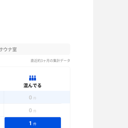
サウナ室
直近約3ヶ月の集計データ
混んでる
0
件
0
件
1
件