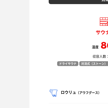
サウ
8
温度
収容人数： 
ドライサウナ
対流式（ストーン）
ロウリュ
（アウフグース）