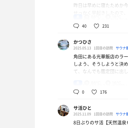
昨日は早めに寝たためか
せっかく早起きしたので
男
86℃
18℃
角田のもみの木にひさび
40
231
6時半頃家を出ます。
せっかく早く出たので朝ラ
かつひさ
昨年オープンしたばかりの
2025.05.13
1回目の訪問
サウナ
7時オープン。1番目入店
角田にある光華飯店のラー
はじめてメニューを吟味し
しよう、そうしようと決め
店員さんの接客がとても
て、なんでも鑑定団に出
なかったが、味わいが甘
道中、せっかくなので閖
男
86℃
16℃
下足は¥100入れて施錠
『餃子王』という水餃子の
0
176
´ー｀*)チケットと下足
さて、今度こそ寄り道せ
話には聴いていたけれど、
あ、バスタオルを忘れて
サ活ひと
ンスボールでボーリング
10時過ぎ到着。相変わら
2025.11.09
1回目の訪問
サウナ
温泉のみならず、産直の
ここの浴室は裸で入れる
8日ぶりのサ活【天然温泉
グッズも各種販売してた
浴室に入るとものすごく静