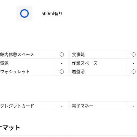
500ml有り
館内休憩スペース
○
食事処
○
電源
-
作業スペース
-
ウォシュレット
○
岩盤浴
○
クレジットカード
-
電子マネー
-
ナマット