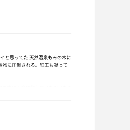
しまったため、後続がどんどん並び
イと思ってた 天然温泉もみの木に
飯を注文。塩味って珍しいな。
い置物に圧倒される。細工も凝って
もみ麺。塩味、かどうかはピンと来
んもたくさんあります。ここには
フの方に丁寧に教えていただいた(*
乗せ放題ありがたし。
所へ向かう。
FC店頭の人形10体を並べてバラ
で700円で入館。
りな充実っぷり。売店ではサウナ
ります。