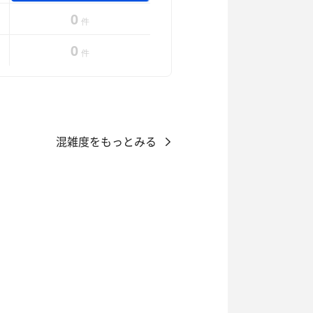
0
件
0
件
混雑度をもっとみる