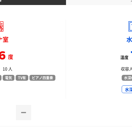
ナ室
6
度
温度
10 人
収容人
電気
TV有
ピアノ四重奏
水深6
水