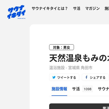
サウナイキタイとは？
サ活
マガジン
施
対象：男女
天然温泉もみの
温浴施設 - 宮城県 角田市
ツイートする
シェアする
施設情報
サ活
サウ
1098
男