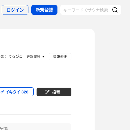
新規登録
ログイン
てるぴこ
録者：
更新履歴
情報修正
イキタイ
328
投稿
女湯