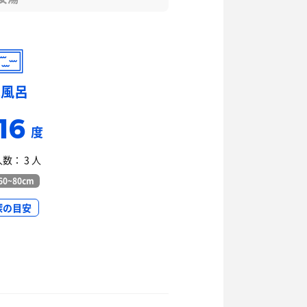
水風呂
16
度
数： 3 人
0~80cm
深の目安