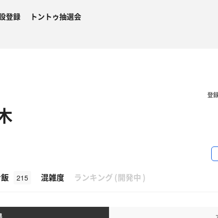
設登録
トントゥ抽選会
登
木
β
ナ飯
混雑度
ランキング
(
開発中
)
215
湯