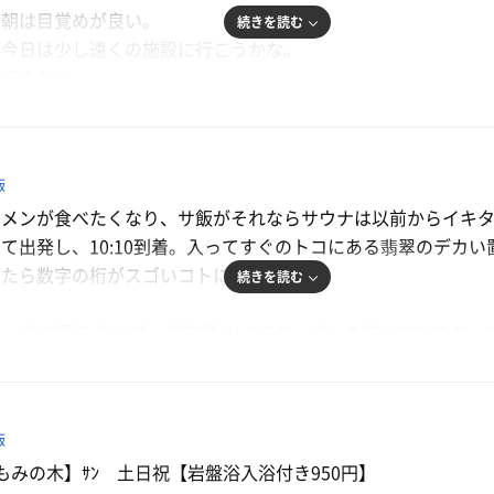
今朝は目覚めが良い。
続きを読む
、今日は少し遠くの施設に行こうかな。
さ行きたい。
ーを食べよう😀
『OMOUMA麺堂大和町店』へ。
飯
。券売機で購入するシステムだったのだが、1番手で入店して
メンが食べたくなり、サ飯がそれならサウナは以前からイキタ
ている余裕がない（笑）直感で、『油そば(塩)特盛』と追い
て出発し、10:10到着。入ってすぐのトコにある翡翠のデカ
丁寧です。着丼すると、見た目は普通の油そば。大好きな太手
したら数字の桁がスゴいコトになりそう。
味とまろやかさがあり食べたことない味。大満足で退店。
続きを読む
上の朝市にも立ち寄ります。朝からすごい熱気。ラーメン屋さ
し、後で戻るタイプ。券売機とLINEクーポンの使い方をスタッ
美味しい露店があるんです。並んで購入。ゆで卵1個とキムチ
入れのカギをフロントに渡し、ロッカーのカギを受け取って脱衣
ずに向かいます。
ホントに広い廊下。コレまでに見たドコの廊下よりも広い。K
来た。途中で購入。もみの木さんではコレが不可欠なんです。
出来そうなくらい広い。
ず朝から大盛況。地元に愛されてる施設だなぁ〜。LINEクーポン
飯
売店や食事処、休憩室、ゲームコーナーもあって至れり尽くせ
岩盤浴が売りなのです。利用するのにはバスタオルが必要にな
もみの木】ｻﾝ 土日祝【岩盤浴入浴付き950円】
。
か。喋ってる人1人もいません。こういう雰囲気ひさびさ。