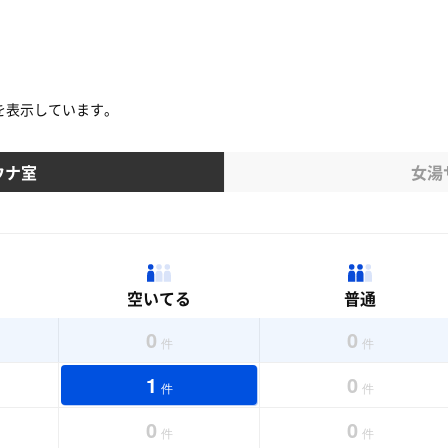
を表示しています。
ウナ室
女湯
空いてる
普通
0
0
件
件
1
0
件
件
0
0
件
件