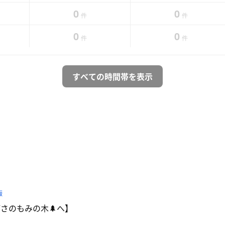
0
0
件
件
0
0
件
件
すべての時間帯を表示
飯
さのもみの木🌲へ】