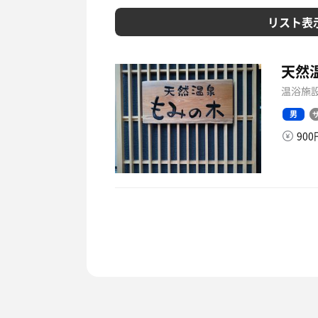
リスト表
天然
温浴施設
男
90