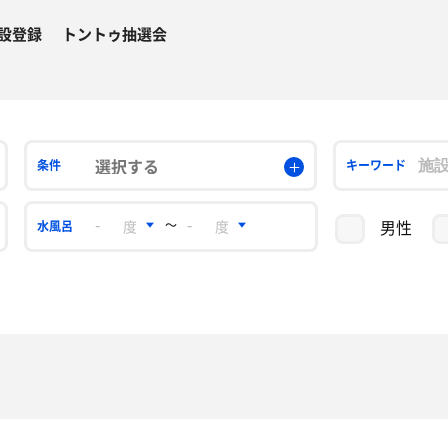
設登録
トントゥ抽選会
選択する
条件
キーワード
男性
〜
水風呂