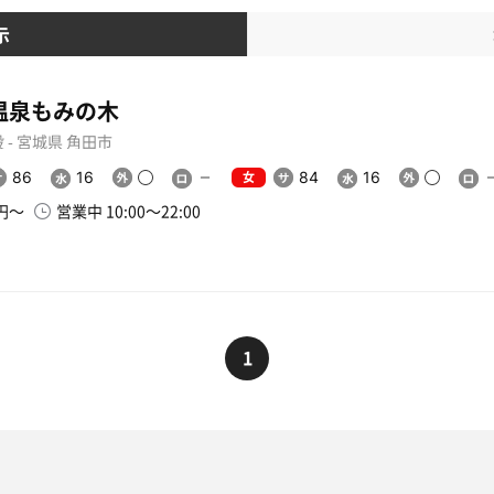
示
温泉もみの木
 - 宮城県 角田市
女
86
16
84
16
0円〜
営業中 10:00〜22:00
1