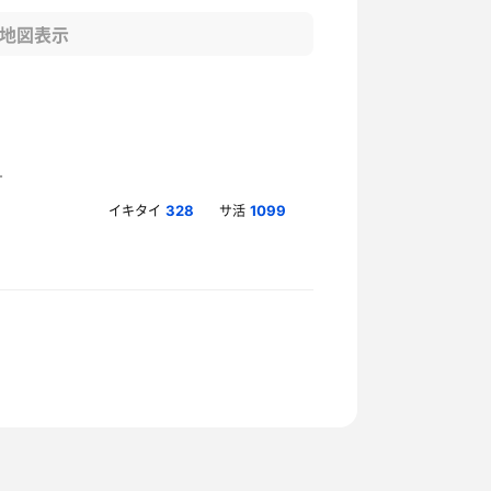
地図表示
イキタイ
サ活
328
1099