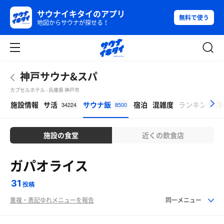
サウナイキタイのアプリ
無料で使う
地図からサウナが探せる！
神戸サウナ&スパ
カプセルホテル - 兵庫県 神戸市
β
施設情報
サ活
サウナ飯
宿泊
混雑度
ランキング
(
34224
8500
施設の食堂
近くの飲食店
ガパオライス
31
投稿
重複・表記ゆれメニューを報告
同一メニュー