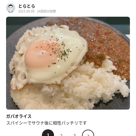
とらとら
2023.09.09
24回目の訪問
ガパオライス
スパイシーでサウナ後に相性バッチリです
1
2
3