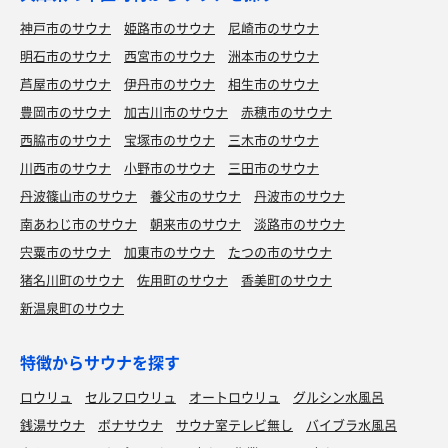
神戸市のサウナ
姫路市のサウナ
尼崎市のサウナ
明石市のサウナ
西宮市のサウナ
洲本市のサウナ
芦屋市のサウナ
伊丹市のサウナ
相生市のサウナ
豊岡市のサウナ
加古川市のサウナ
赤穂市のサウナ
西脇市のサウナ
宝塚市のサウナ
三木市のサウナ
川西市のサウナ
小野市のサウナ
三田市のサウナ
丹波篠山市のサウナ
養父市のサウナ
丹波市のサウナ
南あわじ市のサウナ
朝来市のサウナ
淡路市のサウナ
宍粟市のサウナ
加東市のサウナ
たつの市のサウナ
猪名川町のサウナ
佐用町のサウナ
香美町のサウナ
新温泉町のサウナ
特徴からサウナを探す
ロウリュ
セルフロウリュ
オートロウリュ
グルシン水風呂
銭湯サウナ
ボナサウナ
サウナ室テレビ無し
バイブラ水風呂