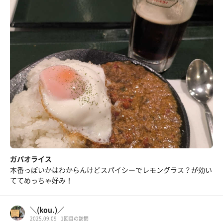
ガパオライス
本番っぽいかはわからんけどスパイシーでレモングラス？が効い
ててめっちゃ好み！
＼(kou.)／
2025.09.09
1回目の訪問