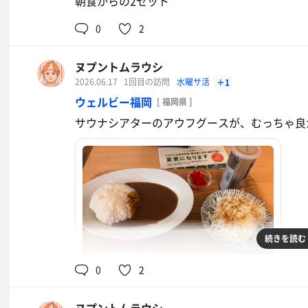
朝食からの2セット
0
2
ヌプントムラウシ
2026.06.17
1回目の訪問
水曜サ活
＋1
ウェルビー福岡
[ 福岡県 ]
サウナシアターのアウフグースが、むっちゃ良
続きを読む
0
2
ウェルビーカレー