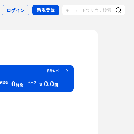
新規登録
ログイン
統計レポート
0
0.0
施設数
ペース
施設
回
週