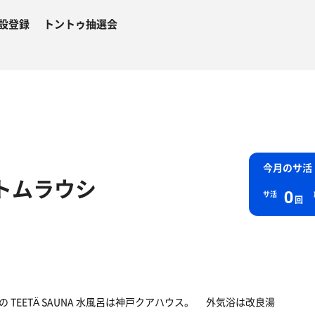
設登録
トントゥ抽選会
今月のサ活
トムラウシ
0
サ活
回
Sの TEETÄ SAUNA 水風呂は神戸クアハウス。 外気浴は改良湯