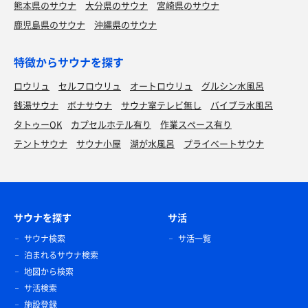
熊本県のサウナ
大分県のサウナ
宮崎県のサウナ
鹿児島県のサウナ
沖縄県のサウナ
特徴からサウナを探す
ロウリュ
セルフロウリュ
オートロウリュ
グルシン水風呂
銭湯サウナ
ボナサウナ
サウナ室テレビ無し
バイブラ水風呂
タトゥーOK
カプセルホテル有り
作業スペース有り
テントサウナ
サウナ小屋
湖が水風呂
プライベートサウナ
サウナを探す
サ活
サウナ検索
サ活一覧
泊まれるサウナ検索
地図から検索
サ活検索
施設登録