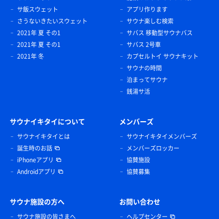
サ飯スウェット
アプリ作ります
さうないきたいスウェット
サウナ楽しむ検索
2021年 夏 その1
サバス 移動型サウナバス
2021年 夏 その1
サバス 2号車
2021年 冬
カプセルトイ サウナキット
サウナの時間
泊まってサウナ
銭湯サ活
サウナイキタイについて
メンバーズ
サウナイキタイとは
サウナイキタイメンバーズ
誕生時のお話
メンバーズロッカー
iPhoneアプリ
協賛施設
Androidアプリ
協賛募集
サウナ施設の方へ
お問い合わせ
サウナ施設の皆さまへ
ヘルプセンター