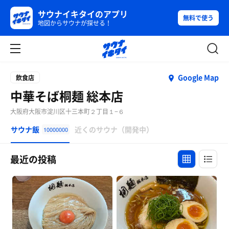
サウナイキタイのアプリ
無料で使う
地図からサウナが探せる！
Google Map
飲食店
中華そば桐麺 総本店
大阪府大阪市淀川区十三本町２丁目１−６
サウナ飯
近くのサウナ（開発中）
10000000
最近の投稿