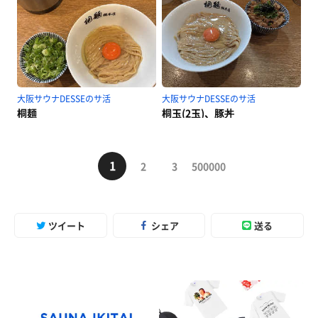
大阪サウナDESSEのサ活
大阪サウナDESSEのサ活
桐麺
桐玉(2玉)、豚丼
1
2
3
500000
ツイート
シェア
送る