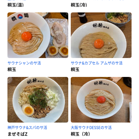
桐玉(温)
桐玉(冷)
サウナシャンのサ活
サウナ&カプセル アムザのサ活
桐玉
桐玉
神戸サウナ&スパのサ活
大阪サウナDESSEのサ活
まぜそばZ
桐玉（冷）