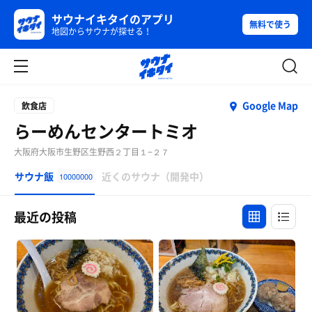
サウナイキタイのアプリ
無料で使う
地図からサウナが探せる！
Google Map
飲食店
らーめんセンタートミオ
大阪府大阪市生野区生野西２丁目１−２７
サウナ飯
近くのサウナ（開発中）
10000000
最近の投稿