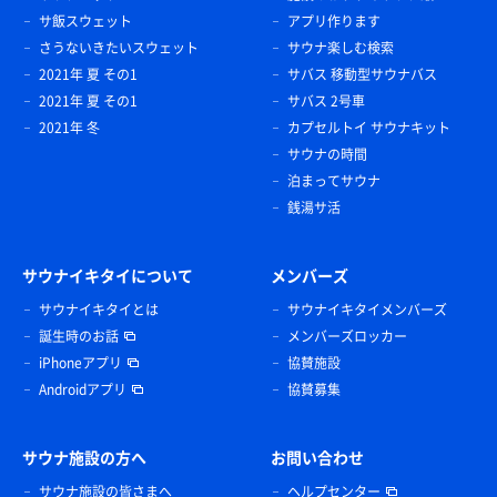
サ飯スウェット
アプリ作ります
さうないきたいスウェット
サウナ楽しむ検索
2021年 夏 その1
サバス 移動型サウナバス
2021年 夏 その1
サバス 2号車
2021年 冬
カプセルトイ サウナキット
サウナの時間
泊まってサウナ
銭湯サ活
サウナイキタイについて
メンバーズ
サウナイキタイとは
サウナイキタイメンバーズ
誕生時のお話
メンバーズロッカー
iPhoneアプリ
協賛施設
Androidアプリ
協賛募集
サウナ施設の方へ
お問い合わせ
サウナ施設の皆さまへ
ヘルプセンター