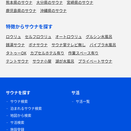
熊本県のサウナ
大分県のサウナ
宮崎県のサウナ
鹿児島県のサウナ
沖縄県のサウナ
特徴からサウナを探す
ロウリュ
セルフロウリュ
オートロウリュ
グルシン水風呂
銭湯サウナ
ボナサウナ
サウナ室テレビ無し
バイブラ水風呂
タトゥーOK
カプセルホテル有り
作業スペース有り
テントサウナ
サウナ小屋
湖が水風呂
プライベートサウナ
サウナを探す
サ活
サウナ検索
サ活一覧
泊まれるサウナ検索
地図から検索
サ活検索
施設登録